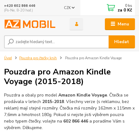
0
ks
+420 602 866 446
CZK
za
0 Kč
(Po-Ne, 8-20 hod.)
Menu
Hledat
Úvod
Pouzdra pro čtečky knih
Pouzdra pro Amazon Kindle Voyage
Pouzdra pro Amazon Kindle
Voyage (2015-2018)
Pouzdra a obaly pro model
Amazon Kindle Voyage
. Čtečka se
prodávala v letech
2015-2018
. Všechny verze (s reklamou, bez
reklam) mají stejné rozměry. Čtečka má rozměry 162mm x 115mm x
7,6mm a hmotnost 180g. Pokud si nejste jisti výběrem pouzra
nebo typem čtečky, volejte na
602 866 446
a poradíme Vám s
výběrem. Děkujeme.