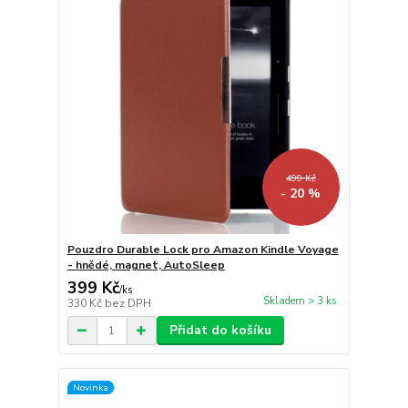
499 Kč
- 20 %
Pouzdro Durable Lock pro Amazon Kindle Voyage
- hnědé, magnet, AutoSleep
399 Kč
/
ks
Skladem > 3 ks
330 Kč
bez DPH
Přidat do košíku
Novinka