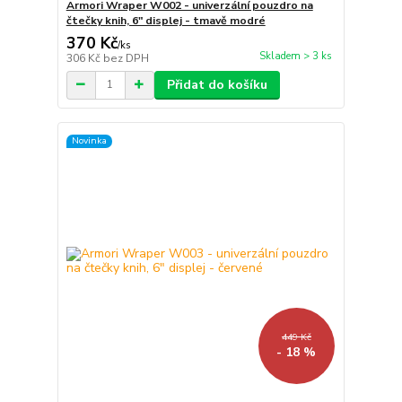
Armori Wraper W002 - univerzální pouzdro na
čtečky knih, 6" displej - tmavě modré
370 Kč
/
ks
Skladem > 3 ks
306 Kč
bez DPH
Přidat do košíku
Novinka
449 Kč
- 18 %