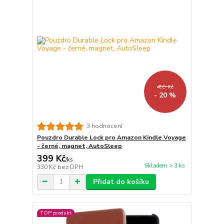
499 Kč
- 20 %
3 hodnocení
Pouzdro Durable Lock pro Amazon Kindle Voyage
- černé, magnet, AutoSleep
399 Kč
/
ks
Skladem > 3 ks
330 Kč
bez DPH
Přidat do košíku
TOP produkt