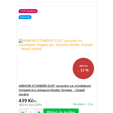
TOP produkt
Novinka
499 Kč
- 12 %
ARMORI STANDER S107, pouzdro se stojánkem
Origami pro Amazon Kindle Voyage - tmavě
modré
439 Kč
/
ks
Skladem > 3 ks
363 Kč
bez DPH
Přidat do košíku