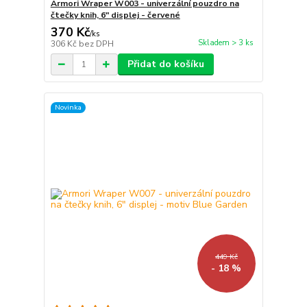
Armori Wraper W003 - univerzální pouzdro na
čtečky knih, 6" displej - červené
370 Kč
/
ks
Skladem > 3 ks
306 Kč
bez DPH
Přidat do košíku
Novinka
449 Kč
- 18 %