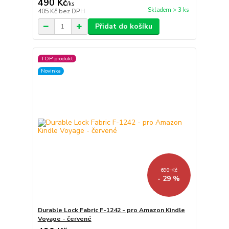
490 Kč
/
ks
Skladem > 3 ks
405 Kč
bez DPH
Přidat do košíku
TOP produkt
Novinka
690 Kč
- 29 %
Durable Lock Fabric F-1242 - pro Amazon Kindle
Voyage - červené