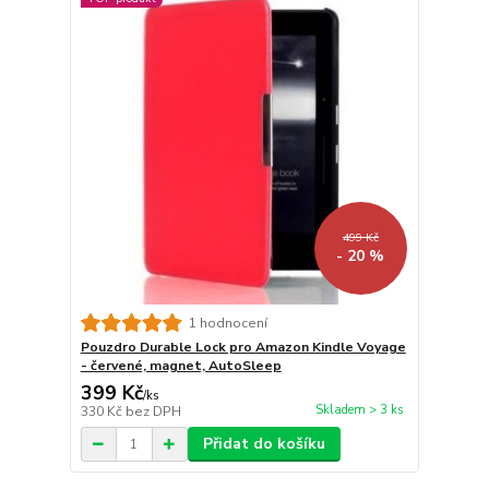
499 Kč
- 20 %
1 hodnocení
Pouzdro Durable Lock pro Amazon Kindle Voyage
- červené, magnet, AutoSleep
399 Kč
/
ks
Skladem > 3 ks
330 Kč
bez DPH
Přidat do košíku