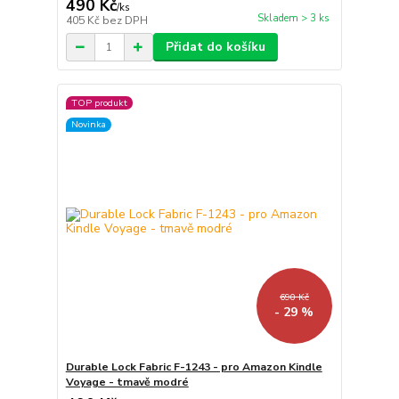
490 Kč
/
ks
Skladem > 3 ks
405 Kč
bez DPH
Přidat do košíku
TOP produkt
Novinka
690 Kč
- 29 %
Durable Lock Fabric F-1243 - pro Amazon Kindle
Voyage - tmavě modré