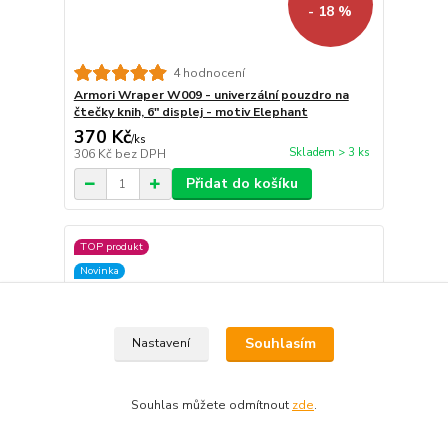
- 18 %
4 hodnocení
Armori Wraper W009 - univerzální pouzdro na
čtečky knih, 6" displej - motiv Elephant
370 Kč
/
ks
Skladem > 3 ks
306 Kč
bez DPH
Přidat do košíku
TOP produkt
Novinka
Souhlasím
Nastavení
Souhlas můžete odmítnout
zde
.