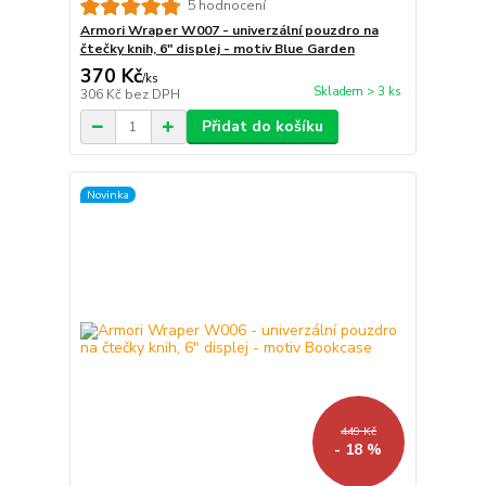
5 hodnocení
Armori Wraper W007 - univerzální pouzdro na
čtečky knih, 6" displej - motiv Blue Garden
370 Kč
/
ks
Skladem > 3 ks
306 Kč
bez DPH
Přidat do košíku
Novinka
449 Kč
- 18 %