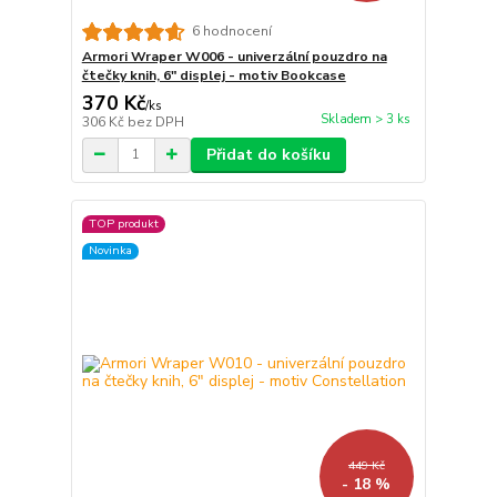
6 hodnocení
Armori Wraper W006 - univerzální pouzdro na
čtečky knih, 6" displej - motiv Bookcase
370 Kč
/
ks
Skladem > 3 ks
306 Kč
bez DPH
Přidat do košíku
TOP produkt
Novinka
449 Kč
- 18 %