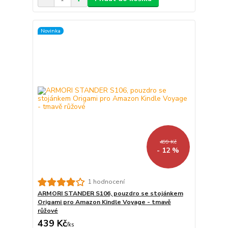
Novinka
499 Kč
- 12 %
1 hodnocení
ARMORI STANDER S106, pouzdro se stojánkem
Origami pro Amazon Kindle Voyage - tmavě
růžové
439 Kč
/
ks