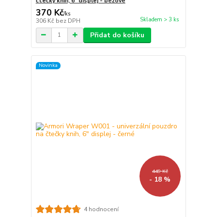
čtečky knih, 6" displej - béžové
370 Kč
/
ks
Skladem > 3 ks
306 Kč
bez DPH
Přidat do košíku
Novinka
449 Kč
- 18 %
4 hodnocení