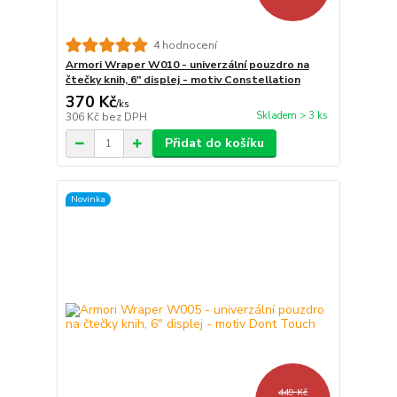
4 hodnocení
Armori Wraper W010 - univerzální pouzdro na
čtečky knih, 6" displej - motiv Constellation
370 Kč
/
ks
Skladem > 3 ks
306 Kč
bez DPH
Přidat do košíku
Novinka
449 Kč