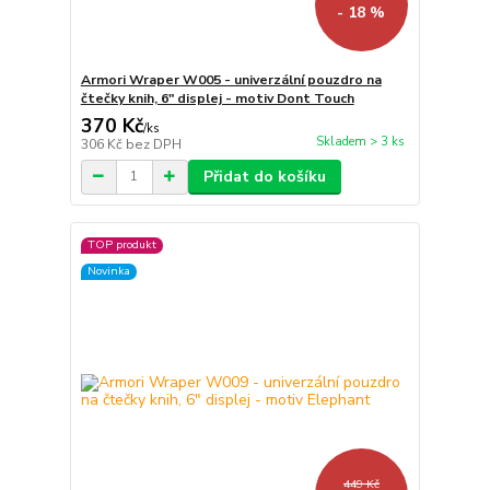
- 18 %
Armori Wraper W005 - univerzální pouzdro na
čtečky knih, 6" displej - motiv Dont Touch
370 Kč
/
ks
Skladem > 3 ks
306 Kč
bez DPH
Přidat do košíku
TOP produkt
Novinka
449 Kč