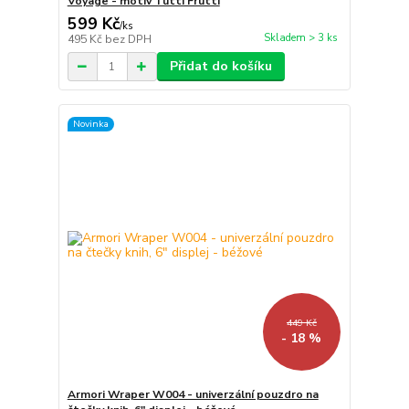
Voyage - motiv Tutti Frutti
599 Kč
/
ks
Skladem > 3 ks
495 Kč
bez DPH
Přidat do košíku
Novinka
449 Kč
- 18 %
Armori Wraper W004 - univerzální pouzdro na