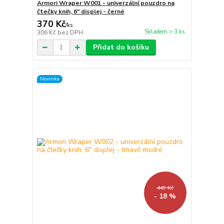
Armori Wraper W001 - univerzální pouzdro na
čtečky knih, 6" displej - černé
370 Kč
/
ks
Skladem > 3 ks
306 Kč
bez DPH
Přidat do košíku
Novinka
449 Kč
- 18 %