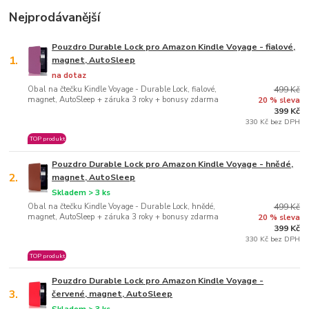
Nejprodávanější
Pouzdro Durable Lock pro Amazon Kindle Voyage - fialové,
1.
magnet, AutoSleep
na dotaz
Obal na čtečku Kindle Voyage - Durable Lock, fialové,
499 Kč
magnet, AutoSleep + záruka 3 roky + bonusy zdarma
20 % sleva
399 Kč
330 Kč bez DPH
TOP produkt
Pouzdro Durable Lock pro Amazon Kindle Voyage - hnědé,
2.
magnet, AutoSleep
Skladem > 3 ks
Obal na čtečku Kindle Voyage - Durable Lock, hnědé,
499 Kč
magnet, AutoSleep + záruka 3 roky + bonusy zdarma
20 % sleva
399 Kč
330 Kč bez DPH
TOP produkt
Pouzdro Durable Lock pro Amazon Kindle Voyage -
3.
červené, magnet, AutoSleep