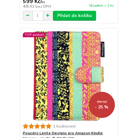
599 Kč
/
ks
Skladem > 3 ks
495 Kč
bez DPH
Přidat do košíku
TOP produkt
799 Kč
- 25 %
1 hodnocení
Pouzdro Lente Designs pro Amazon Kindle