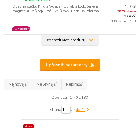
Skladem > 3 ks
Obal na čtečku Kindle Voyage - Durable Lock, červené,
499 Kč
magnet, AutoSleep + záruka 3 roky + bonusy zdarma
20 % sleva
399 Kč
330 Kč bez DPH
TOP produkt
zobrazit více produktů
Upřesnit parametry
Nejnovější
Nejlevnější
Nejdražší
Zobrazuji 1-40 z 133
strana
z 4
další
Akce