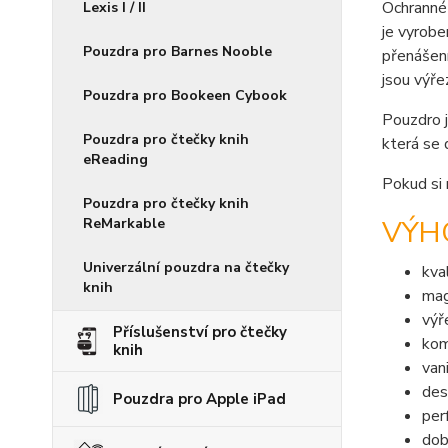
Ochranné 
Lexis I / II
je vyrob
Pouzdra pro Barnes Nooble
přenášení
jsou výře
Pouzdra pro Bookeen Cybook
Pouzdro j
Pouzdra pro čtečky knih
která se 
eReading
Pokud si 
Pouzdra pro čtečky knih
VÝHO
ReMarkable
Univerzální pouzdra na čtečky
kva
knih
mag
výř
Příslušenství pro čtečky
kom
knih
van
des
Pouzdra pro Apple iPad
per
dob