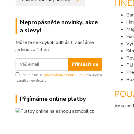
HNĚ
Bar
Nepropásněte novinky, akce
Hmo
Mag
a slevy!
Fu
Můžete se kdykoli odhlásit. Zasíláme
Výř
jednou za 14 dní.
Sil
Pev
Přihlásit se
PU 
Pře
Souhlasím se
zpracováním osobních údajů
za účelem
Roz
rozesílky newsletteru.
POU
Přijímáme online platby
Amazon K