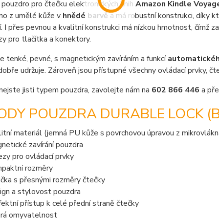
pouzdro pro čtečku elektronických knih
Amazon Kindle Voyag
eno z umělé kůže v
hnědé barvě
a má robustní konstrukci, díky kt
. I přes pevnou a kvalitní konstrukci má nízkou hmotnost, čímž 
zy pro tlačítka a konektory.
e tenké, pevné, s magnetickým zavíráním a funkcí
automatického
dobře udržuje. Zároveň jsou přístupné všechny ovládací prvky, č
nejste jisti typem pouzdra, zavolejte nám na
602 866 446
a pře
DY POUZDRA DURABLE LOCK (B-
litní materiál (jemná PU kůže s povrchovou úpravou z mikrovlákn
netické zavírání pouzdra
ezy pro ovládací prvky
paktní rozměry
ička s přesnými rozměry čtečky
ign a stylovost pouzdra
fektní přístup k celé přední straně čtečky
rá omyvatelnost