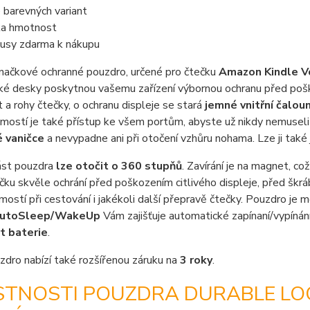
e barevných variant
ka hmotnost
usy zdarma k nákupu
značkové ochranné pouzdro, určené pro čtečku
Amazon Kindle V
ké desky poskytnou vašemu zařízení výbornou ochranu před pošk
t a rohy čtečky, o ochranu displeje se stará
jemné vnitřní čalou
ostí je také přístup ke všem portům, abyste už nikdy nemuseli
 vaničce
a nevypadne ani při otočení vzhůru nohama. Lze ji tak
ást pouzdra
lze otočit o 360 stupňů
. Zavírání je na magnet, c
čku skvěle ochrání před poškozením citlivého displeje, před škrá
ostí při cestování i jakékoli další přepravě čtečky. Pouzdro je 
utoSleep/WakeUp
Vám zajišťuje automatické zapínaní/vypínání
t baterie
.
dro nabízí také rozšířenou záruku na
3 roky
.
STNOSTI POUZDRA DURABLE LOC