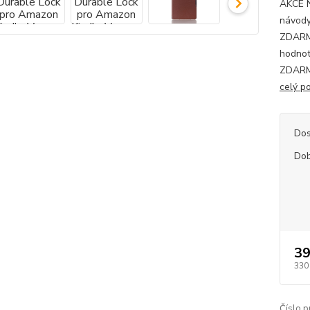
AKCE 
návody
ZDARMA
hodnot
ZDARMA
celý p
Dos
Dob
39
330
Číslo p