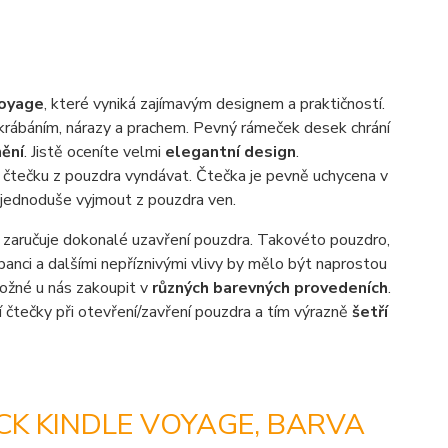
oyage
, které vyniká zajímavým designem a praktičností.
rábáním, nárazy a prachem. Pevný rámeček desek chrání
nění
. Jistě oceníte velmi
elegantní design
.
 čtečku z pouzdra vyndávat. Čtečka je pevně uchycena v
é jednoduše vyjmout z pouzdra ven.
ož zaručuje dokonalé uzavření pouzdra. Takovéto pouzdro,
banci a dalšími nepříznivými vlivy by mělo být naprostou
možné u nás zakoupit v
různých barevných provedeních
.
 čtečky při otevření/zavření pouzdra a tím výrazně
šetří
K KINDLE VOYAGE, BARVA