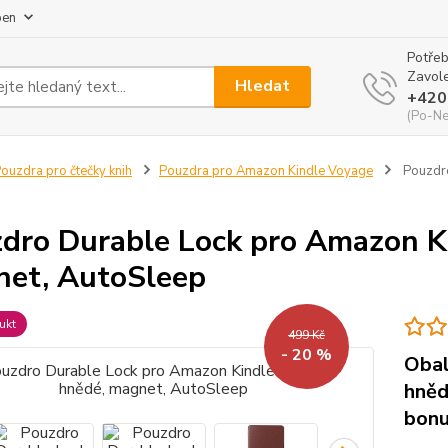
pen
Potřeb
Zavole
Hledat
+420
(Po-Ne
ouzdra pro čtečky knih
Pouzdra pro Amazon Kindle Voyage
Pouzdro
dro Durable Lock pro Amazon Ki
et, AutoSleep
ukt
499 Kč
- 20 %
Obal
hněd
bonu