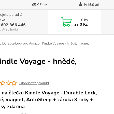
Přihlášení
CZK
ujete poradit?
jte.
0
ks
za
0 Kč
 602 866 446
, 8-20 hod.)
 Durable Lock pro Amazon Kindle Voyage - hnědé, magnet,
ndle Voyage - hnědé,
Ohodnotit produkt
 na čtečku Kindle Voyage - Durable Lock,
é, magnet, AutoSleep + záruka 3 roky +
sy zdarma