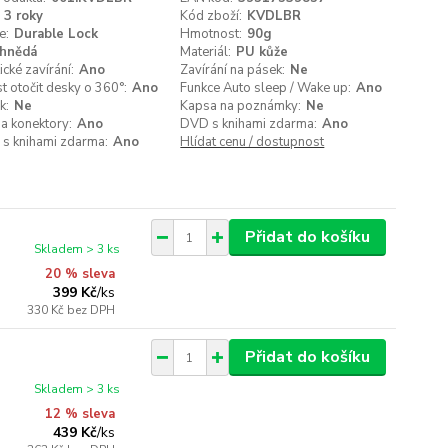
3 roky
Kód zboží:
KVDLBR
e:
Durable Lock
Hmotnost:
90g
hnědá
Materiál:
PU kůže
cké zavírání:
Ano
Zavírání na pásek:
Ne
 otočit desky o 360°:
Ano
Funkce Auto sleep / Wake up:
Ano
k:
Ne
Kapsa na poznámky:
Ne
a konektory:
Ano
DVD s knihami zdarma:
Ano
 s knihami zdarma:
Ano
Hlídat cenu / dostupnost
Přidat do košíku
Skladem > 3 ks
20 % sleva
399 Kč
/
ks
330 Kč
bez DPH
Přidat do košíku
Skladem > 3 ks
12 % sleva
439 Kč
/
ks