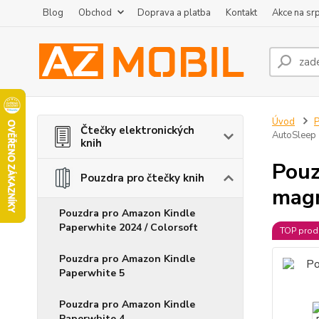
Blog
Obchod
Doprava a platba
Kontakt
Akce na sr
Úvod
P
Čtečky elektronických
AutoSleep
knih
Pouz
Pouzdra pro čtečky knih
magn
Pouzdra pro Amazon Kindle
Paperwhite 2024 / Colorsoft
TOP prod
Pouzdra pro Amazon Kindle
Paperwhite 5
Pouzdra pro Amazon Kindle
Paperwhite 4