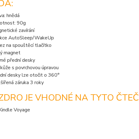
DÁ:
va: hnědá
tnost: 90g
netické zavírání
nkce AutoSleep/WakeUp
ez na spouštěcí tlačítko
ný magnet
né přední desky
kůže s povrchovou úpravou
dní desky lze otočit o 360°
šířená záruka 3 roky
ZDRO JE VHODNÉ NA TYTO ČTEČ
indle Voyage