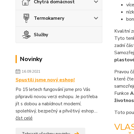
Chytrá domácnost
víc
níz
Termokamery
bon
Kvalitní 
Služby
Tyto ten
zadní čás
Samozřejm
Novinky
plastové
Pravou č
16.09.2021
které čte
Spustili jsme nový eshop!
samozřejm
Po 15 letech fungování jsme pro Vás
Funkce
A
připravili novou verzi eshopu. Je potřeba
životnos
jít s dobou a nabídnout moderní,
spolehlivý, bezpečný a přivětivý eshop....
Toto pouz
číst celé
VLA
Zobrazit všechny novinky