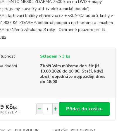
NA TENTO MĚSÍC: ZDARMA 7500 knih na DVD + mapy,
, programy, slovníky atd. (v elektronické podobě)
 startovací balíčky eKnihovna.cz + výběr CZ autorů, knihy v
ě 900,-Kč ZDARMA odborná podpora na telefonu a emailem
 rozšířená záruka na 3 roky Ochranné pouzdro pro čt...
opis
tupnost
Skladem > 3 ks
a dodání
Zboží Vám můžeme doručit již
10.08.2026 do 16:00. Stačí, když
zboží objednáte nejpozději dnes
do 18:00
9 Kč
/
ks
Přidat do košíku
 Kč
bez DPH
roduktu:
001.KVDLBR
EAN kód:
39517539857