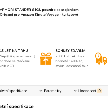
ARMORI STANDER S108, pouzdro se stojánkem
Origami pro Amazon Kindle Voyage - tyrkysové
15 LET NA TRHU
BONUSY ZDARMA
Největší specializovaný
7500 knih, eknihy v
obchod se čtečkami
hodnotě 1400,-Kč,
knih v ČR
stylus, ochranná fólie
etní specifikace
Parametry
Hodnocení
0
tní specifikace