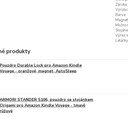
Záruka:
Výrobc
Barva:
Magneti
Možnost
Stojáne
Výřez n
Letáčky
é produkty
Pouzdro Durable Lock pro Amazon Kindle
Voyage - oranžové, magnet, AutoSleep
ARMORI STANDER S106, pouzdro se stojánkem
Origami pro Amazon Kindle Voyage - tmavě
růžové