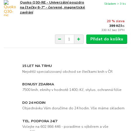
Quoko Q30-RE - Univerzální pouzdro
Skladem > 3 ks
na čtečky 6-7" - červené, magnetické
zavírání
20 % sleva
399 Kč
/
ks
330 Kč
bez DPH
Přidat do košíku
15 LET NA TRHU
Největší specializovaný obchod se čtečkami knih v ČR
BONUSY ZDARMA
7500 knih, eknihy v hodnotě 1400,-Kč, stylus, ochranná fólie
DO 24 HODIN
Objednávku Vám doručíme do 24 hodin. Vše máme skladem
TEL. PODPORA 24/7
Volejte na 602 866 446 - poradíme s výběrem a vše