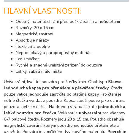
HLAVNÍ VLASTNOSTI:
Odolný materiál chrání před poškrábáním a nečistotami
Rozměry: 20 x 15 cm
Magnetické zavírání
Absorbuje nárazy
Flexibilní a odolné
Nepromokavý a paropropustný materiál
Lze zmačkat
Rychlé a snadné umístění zařízení do pouzdra
Lehký, zabírá málo místa
Univerzální, kvalitní pouzdro pro čtečky knih. Obal typu
Sleeve
.
Jednoduchá kapsa pro přenášení a převážení čtečky
. Čtečku
pouze velice jednoduše zastrčíte do plstěné kapsy. Pro čtení je
nutné čtečku vyndat z pouzdra. Kapsa slouží pouze jako ochrana
pouzdra, nelze v ní číst. Na druhou stranu získáte
jednoduché a
lehké pouzdro pro čtečku
. Velikost je
univerzální
pro všechny
6-7 palcové čtečky. Rozměry jsou
20 x 15 cm
. Pouzdro obsahuje
magnetické zavírání, kterým pouzdro jednoduše přetáhnete a
uzavřete. Pouzdro je z měkkého tyvekového materiálu.
Povrch je