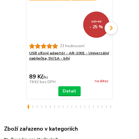
119 Kč
- 25 %
23 hodnocení
USB síťový adaptér - AR-1001 - Univerzální
ARMORI Zipp
nabíječka, 5V/1A - bílý
- Univerzáln
textilní, zip
89 Kč
439 Kč
/
ks
/
ks
na dotaz
74 Kč
bez DPH
363 Kč
bez 
Detail
Zboží zařazeno v kategoriích