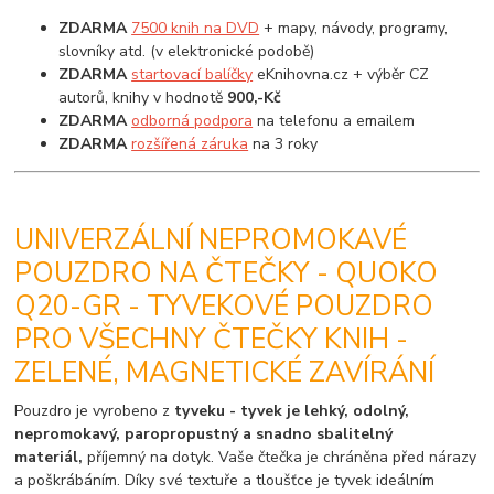
ZDARMA
7500 knih na DVD
+ mapy, návody, programy,
slovníky atd. (v elektronické podobě)
ZDARMA
startovací balíčky
eKnihovna.cz + výběr CZ
autorů, knihy v hodnotě
900,-Kč
ZDARMA
odborná podpora
na telefonu a emailem
ZDARMA
rozšířená záruka
na 3 roky
UNIVERZÁLNÍ NEPROMOKAVÉ
POUZDRO NA ČTEČKY - QUOKO
Q20-GR - TYVEKOVÉ POUZDRO
PRO VŠECHNY ČTEČKY KNIH -
ZELENÉ, MAGNETICKÉ ZAVÍRÁNÍ
Pouzdro je vyrobeno z
tyveku - tyvek je lehký, odolný,
nepromokavý, paropropustný a snadno sbalitelný
materiál,
příjemný na dotyk. Vaše čtečka je chráněna před nárazy
a poškrábáním. Díky své textuře a tloušťce je tyvek ideálním