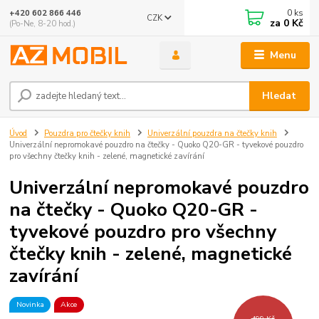
0
ks
+420 602 866 446
CZK
za
0 Kč
(Po-Ne, 8-20 hod.)
Menu
Hledat
Úvod
Pouzdra pro čtečky knih
Univerzální pouzdra na čtečky knih
Univerzální nepromokavé pouzdro na čtečky - Quoko Q20-GR - tyvekové pouzdro
pro všechny čtečky knih - zelené, magnetické zavírání
Univerzální nepromokavé pouzdro
na čtečky - Quoko Q20-GR -
tyvekové pouzdro pro všechny
čtečky knih - zelené, magnetické
zavírání
Novinka
Akce
499 Kč