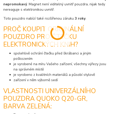
nepromokavý
. Magnet není viditelný uvnitř pouzdra, nijak tedy
nereaguje s elektronikou uvnitř.
Toto pouzdro nabízí také rozšířenou záruku
3 roky
.
PROČ KOUPIT ORIGINÁLNÍ
POUZDRO PRO ČTEČKU
ELEKTRONICKÝCH KNIH?
spolehlivě ochrání čtečku před škrábanci a jiným
poškozením
je vyrobené na míru Vašeho zařízení, všechny výřezy jsou
na správném místě
je vyrobeno z kvalitních materiálů a působí stylově
zařízení v něm výborně sedí
VLASTNOSTI UNIVERZÁLNÍHO
POUZDRA QUOKO Q20-GR,
BARVA ZELENÁ: