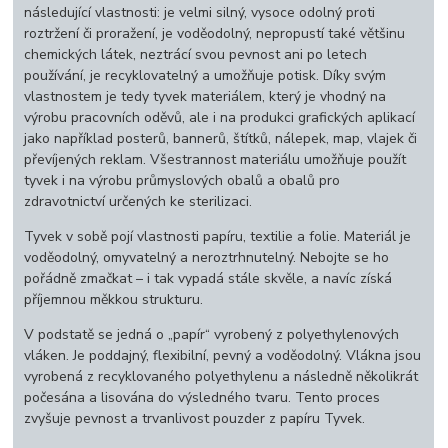
následující vlastnosti: je velmi silný, vysoce odolný proti
roztržení či proražení, je voděodolný, nepropustí také většinu
chemických látek, neztrácí svou pevnost ani po letech
používání, je recyklovatelný a umožňuje potisk. Díky svým
vlastnostem je tedy tyvek materiálem, který je vhodný na
výrobu pracovních oděvů, ale i na produkci grafických aplikací
jako například posterů, bannerů, štítků, nálepek, map, vlajek či
převíjených reklam. Všestrannost materiálu umožňuje použít
tyvek i na výrobu průmyslových obalů a obalů pro
zdravotnictví určených ke sterilizaci.
Tyvek v sobě pojí vlastnosti papíru, textilie a folie. Materiál je
voděodolný, omyvatelný a neroztrhnutelný. Nebojte se ho
pořádně zmačkat – i tak vypadá stále skvěle, a navíc získá
příjemnou měkkou strukturu.
V podstatě se jedná o „papír“ vyrobený z polyethylenových
vláken. Je poddajný, flexibilní, pevný a voděodolný. Vlákna jsou
vyrobená z recyklovaného polyethylenu a následně několikrát
počesána a lisována do výsledného tvaru. Tento proces
zvyšuje pevnost a trvanlivost pouzder z papíru Tyvek.