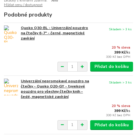
Letáčky s knihami zdarma:
Ano
Hlídat cenu / dostupnost
Podobné produkty
Quoko Q30-BL - Univerzální pouzdro
Skladem > 3 ks
na čtečky 6-7" - černé, magnetické
zavírání
20 % sleva
399 Kč
/
ks
330 Kč
bez DPH
Přidat do košíku
Univerzální nepromokavé pouzdro na
Skladem > 3 ks
čtečky - Quoko Q20-GY - tyvekové
pouzdro pro všechny čtečky knih -
šedé, magnetické zavírání
20 % sleva
399 Kč
/
ks
330 Kč
bez DPH
Přidat do košíku