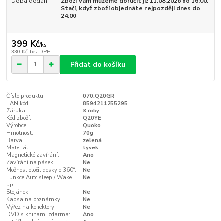
Doba dodání
Zboží Vám můžeme doručit již 11.08.2026 do 16:00.
Stačí, když zboží objednáte nejpozději dnes do
24:00
399 Kč
/
ks
330 Kč
bez DPH
Přidat do košíku
Číslo produktu:
070.Q20GR
EAN kód:
8594211255295
Záruka:
3 roky
Kód zboží:
Q20YE
Výrobce:
Quoko
Hmotnost:
70g
Barva:
zelená
Materiál:
tyvek
Magnetické zavírání:
Ano
Zavírání na pásek:
Ne
Možnost otočit desky o 360°:
Ne
Funkce Auto sleep / Wake
Ne
up:
Stojánek:
Ne
Kapsa na poznámky:
Ne
Výřez na konektory:
Ne
DVD s knihami zdarma:
Ano