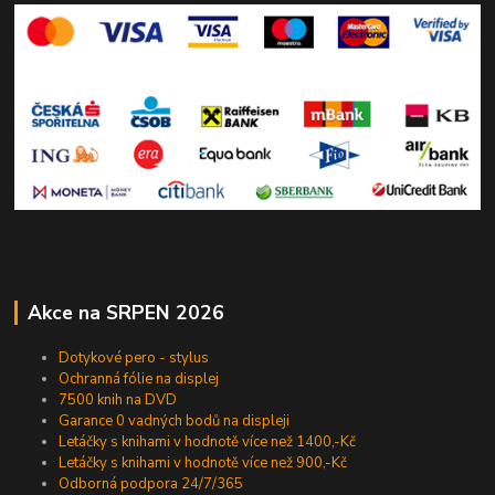
Akce na SRPEN 2026
Dotykové pero - stylus
Ochranná fólie na displej
7500 knih na DVD
Garance 0 vadných bodů na displeji
Letáčky s knihami v hodnotě více než 1400,-Kč
Letáčky s knihami v hodnotě více než 900,-Kč
Odborná podpora 24/7/365