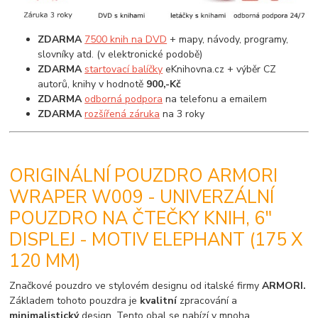
ZDARMA
7500 knih na DVD
+ mapy, návody, programy,
slovníky atd. (v elektronické podobě)
ZDARMA
startovací balíčky
eKnihovna.cz + výběr CZ
autorů, knihy v hodnotě
900,-Kč
ZDARMA
odborná podpora
na telefonu a emailem
ZDARMA
rozšířená záruka
na 3 roky
ORIGINÁLNÍ POUZDRO ARMORI
WRAPER W009 - UNIVERZÁLNÍ
POUZDRO NA ČTEČKY KNIH, 6"
DISPLEJ - MOTIV ELEPHANT (175 X
120 MM)
Značkové pouzdro ve stylovém designu od italské firmy
ARMORI.
Základem tohoto pouzdra je
kvalitní
zpracování a
minimalistický
design. Tento obal se nabízí v mnoha