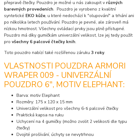
přepravě čtečky. Pouzdro je možné u nás zakoupit v
různých
barevných provedeních
. Pouzdro je vyrobeno z kvalitní
syntetické
EKO kůže
, u které nedochází k "olupování" a trhání ani
po několika letech používání. Pouzdro je pevné, ale zároveň má
nízkou hmotnost. Všechny ovládací prvky jsou plně přístupné.
Pouzdro má díky gumičkám univerzální velikost, lze jej tedy použít
pro
všechny 6 palcové čtečky knih
.
Toto pouzdro nabízí také rozšířenou záruku
3 roky
.
VLASTNOSTI POUZDRA ARMORI
WRAPER 009 - UNIVERZÁLNÍ
POUZDRO 6", MOTIV ELEPHANT:
Barva: motiv Elephant
Rozměry: 175 x 120 x 15 mm
Univerzální velikost pro všechny 6-ti palcové čtečky
Praktická kapsa na ruku
Uchycení na 4 gumičky (možno zvolit 2 velikosti dle typu
čtečky)
Dvojité prošívání, úchyty se nevytrhnou