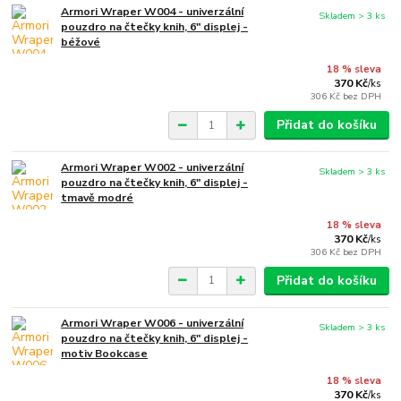
Armori Wraper W004 - univerzální
Skladem > 3 ks
pouzdro na čtečky knih, 6" displej -
béžové
18 % sleva
370 Kč
/
ks
306 Kč
bez DPH
Přidat do košíku
Armori Wraper W002 - univerzální
Skladem > 3 ks
pouzdro na čtečky knih, 6" displej -
tmavě modré
18 % sleva
370 Kč
/
ks
306 Kč
bez DPH
Přidat do košíku
Armori Wraper W006 - univerzální
Skladem > 3 ks
pouzdro na čtečky knih, 6" displej -
motiv Bookcase
18 % sleva
370 Kč
/
ks