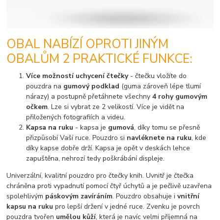
OBAL NABÍZÍ OPROTI JINÝM
OBALŮM 2 PRAKTICKÉ FUNKCE:
Více možností uchycení čtečky
- čtečku vložíte do
pouzdra na
gumový podklad
(guma zároveň lépe tlumí
nárazy) a postupně přetáhnete všechny
4 rohy gumovým
očkem
. Lze si vybrat ze 2 velikostí. Více je vidět na
přiložených fotografiích a videu.
Kapsa na ruku
- kapsa je
gumová
, díky tomu se přesně
přizpůsobí Vaší ruce. Pouzdro si
navléknete na ruku
, kde
díky kapse dobře drží. Kapsa je opět v deskách lehce
zapuštěna, nehrozí tedy poškrábání displeje.
Univerzální, kvalitní pouzdro pro čtečky knih. Uvnitř je čtečka
chráněna proti vypadnutí pomocí čtyř úchytů a je pečlivě uzavřena
spolehlivým
páskovým zavíráním
. Pouzdro obsahuje i
vnitřní
kapsu na ruku
pro lepší držení v jedné ruce. Zvenku je povrch
pouzdra tvořen
umělou kůží
, která je navíc velmi příjemná na