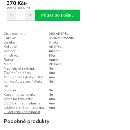
370 Kč
/
ks
306 Kč
bez DPH
Přidat do košíku
Číslo produktu:
060.AR6PEL
EAN kód:
8594211255981
Záruka:
3 roky
Kód zboží:
AR6PEL
Výrobce:
Armori
Hmotnost:
90g
Barva:
multi
Materiál:
PU kůže
Magnetické zavírání:
Ne
Zavírání na pásek:
Ano
Možnost otočit desky o 360°:
Ano
Funkce Auto sleep / Wake
Ne
up:
Stojánek:
Ne
Kapsa na poznámky:
Ne
Výřez na konektory:
Ano
DVD s knihami zdarma:
Ano
Letáčky s knihami zdarma:
Ano
Hlídat cenu / dostupnost
Podobné produkty