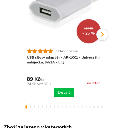
119 Kč
- 25 %
Univerzální
23 hodnocení
čtečky - Qu
USB síťový adaptér - AR-1001 - Univerzální
pouzdro pro 
nabíječka, 5V/1A - bílý
magnetické 
89 Kč
399 Kč
/
ks
/
ks
na dotaz
74 Kč
bez DPH
330 Kč
bez 
Detail
Zboží zařazeno v kategoriích