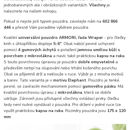
jednobarevných ale i obrázkových variantách.
Všechny
je
naleznete na našem eshopu.
Pokud si nejste jisti typem pouzdra, zavolejte nám na
602 866
446
a přesně Vám poradíme výběrem pouzdra.
Kvalitní
univerzální pouzdro ARMORI, řada Wraper
- pro čtečky
knih s úhlopříčkou displeje
5-6"
. Obal nabízí pevné uchycení
pomocí
4 gumových úchytů
a potažení
jemnou umělou kůží s
povrchem z mikrovlákna
a navíc také praktickou
kapsu na ruku
.
S touto povrchovou úpravou je pouzdro
dobře omyvatelné
a
především netrpí na olupování nebo trhání koženého povrchu.
Obal se příjemně drží a neklouže v ruce. Výběr je z mnoha motivů
a barev. Tato varianta je v
motivu Elephant
. Pouzdro je tenké,
pevné, se zavíracím mechanismem pomocí
gumového pásku
. Má
kvalitní povrchovou úpravu z
mikrovlákna
, která se dobře
udržuje. Zároveň jsou přístupné všechny ovládací prvky, čtečku
tedy není nutné vyndávat z pouzdra. Pro držení v jedné ruce lze
využít praktickou
kapsu na ruku
. Rozměry pouzdra jsou
175 x 120
mm
.