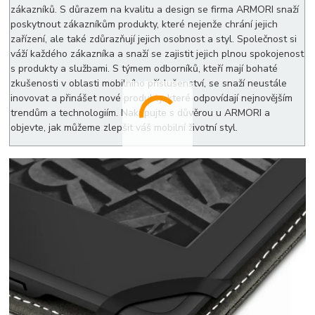
zákazníků. S důrazem na kvalitu a design se firma ARMORI snaží
poskytnout zákazníkům produkty, které nejenže chrání jejich
zařízení, ale také zdůrazňují jejich osobnost a styl. Společnost si
váží každého zákazníka a snaží se zajistit jejich plnou spokojenost
s produkty a službami. S týmem odborníků, kteří mají bohaté
zkušenosti v oblasti mobilního příslušenství, se snaží neustále
inovovat a přinášet nové produkty, které odpovídají nejnovějším
trendům a technologiím. Nakupujte s důvěrou u ARMORI a
objevte, jak můžeme zlepšit váš mobilní životní styl.