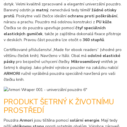
dotyk. Velmi kvalitně zpracované a elegantní univerzální pouzdro.
Barevný odstín je
matný
, nenechává tedy téměř
žádné otisky
prstů
. Poskytne vaší čtečce ideální
ochranu proti poškrábání
,
nárazu a prachu. Pouzdro má odolnou konstrukci z
PU kůže
.
Čtečka se do pouzdra upevňuje pomocí
čtyř speciálních
elastických gumiček
, takže je zajištěna dokonalá fixace přístroje
v deskách. Pravou část pouzdra lze otočit o
360 stupňů
.
Certifikované příslušenství „Made for ebook readers“ (vhodné pro
většinu čteček knih). Navrženo v Itálii. Obal má
odolné elastické
pásky
pro bezpečné uchycení čtečky.
Mikrosemišový
vnitřek je
šetrný k displeji. Jako přední výrobce pouzder na zakázku nabízí
ARMORI
ručně vyráběná pouzdra speciálně navržená pro vaši
čtečku knih.
PRODUKT ŠETRNÝ K ŽIVOTNÍMU
PROSTŘEDÍ
Pouzdra
Armori
jsou tištěna pomocí
solární energie
. Mají tedy
nižší
uhlíkovou stopu
oproti ostatním obalům. Výrobce zároveň