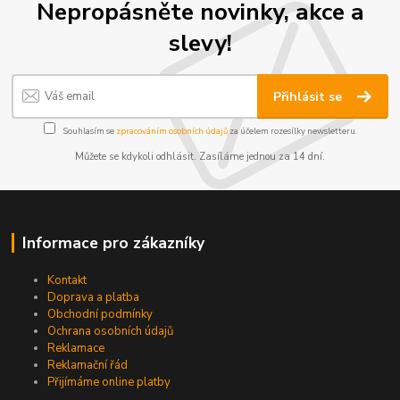
Nepropásněte novinky, akce a
slevy!
Přihlásit se
Souhlasím se
zpracováním osobních údajů
za účelem rozesílky newsletteru.
Můžete se kdykoli odhlásit. Zasíláme jednou za 14 dní.
Informace pro zákazníky
Kontakt
Doprava a platba
Obchodní podmínky
Ochrana osobních údajů
Reklamace
Reklamační řád
Přijímáme online platby