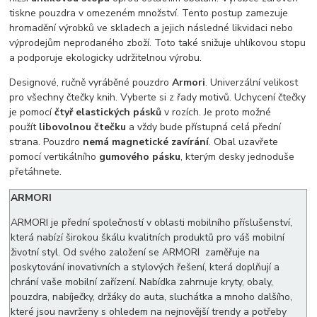
tiskne pouzdra v omezeném množství. Tento postup zamezuje
hromadění výrobků ve skladech a jejich následné likvidaci nebo
výprodejům neprodaného zboží. Toto také snižuje uhlíkovou stopu
a podporuje ekologicky udržitelnou výrobu.
Designové, ručně vyráběné pouzdro
Armori
. Univerzální velikost
pro všechny čtečky knih. Vyberte si z řady motivů. Uchycení čtečky
je pomocí
čtyř elastických pásků
v rozích. Je proto možné
použít
libovolnou čtečku
a vždy bude přístupná celá přední
strana. Pouzdro
nemá magnetické zavírání
. Obal uzavřete
pomocí vertikálního
gumového pásku
, kterým desky jednoduše
přetáhnete.
ARMORI
ARMORI je přední společností v oblasti mobilního příslušenství,
která nabízí širokou škálu kvalitních produktů pro váš mobilní
životní styl. Od svého založení se ARMORI zaměřuje na
poskytování inovativních a stylových řešení, která doplňují a
chrání vaše mobilní zařízení. Nabídka zahrnuje kryty, obaly,
pouzdra, nabíječky, držáky do auta, sluchátka a mnoho dalšího,
které jsou navrženy s ohledem na nejnovější trendy a potřeby