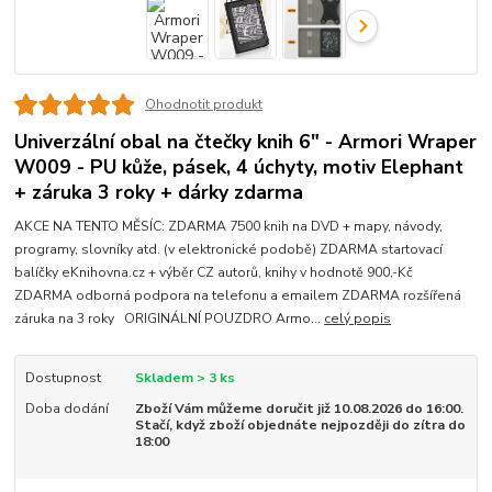
Ohodnotit produkt
Univerzální obal na čtečky knih 6" - Armori Wraper
W009 - PU kůže, pásek, 4 úchyty, motiv Elephant
+ záruka 3 roky + dárky zdarma
AKCE NA TENTO MĚSÍC: ZDARMA 7500 knih na DVD + mapy, návody,
programy, slovníky atd. (v elektronické podobě) ZDARMA startovací
balíčky eKnihovna.cz + výběr CZ autorů, knihy v hodnotě 900,-Kč
ZDARMA odborná podpora na telefonu a emailem ZDARMA rozšířená
záruka na 3 roky ORIGINÁLNÍ POUZDRO Armo...
celý popis
Dostupnost
Skladem > 3 ks
Doba dodání
Zboží Vám můžeme doručit již 10.08.2026 do 16:00.
Stačí, když zboží objednáte nejpozději do zítra do
18:00