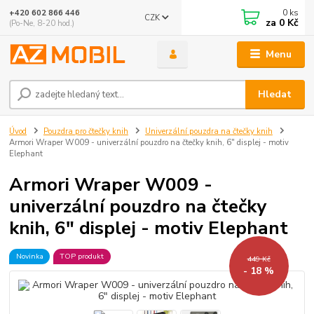
0
ks
+420 602 866 446
CZK
za
0 Kč
(Po-Ne, 8-20 hod.)
Menu
Hledat
Úvod
Pouzdra pro čtečky knih
Univerzální pouzdra na čtečky knih
Armori Wraper W009 - univerzální pouzdro na čtečky knih, 6" displej - motiv
Elephant
Armori Wraper W009 -
univerzální pouzdro na čtečky
knih, 6" displej - motiv Elephant
Novinka
TOP produkt
449 Kč
- 18 %