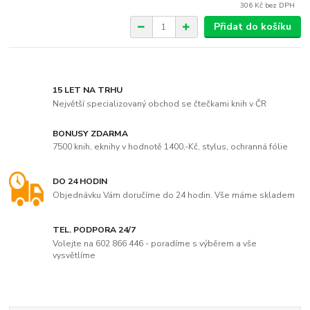
306 Kč
bez DPH
Přidat do košíku
15 LET NA TRHU
Největší specializovaný obchod se čtečkami knih v ČR
BONUSY ZDARMA
7500 knih, eknihy v hodnotě 1400,-Kč, stylus, ochranná fólie
DO 24 HODIN
Objednávku Vám doručíme do 24 hodin. Vše máme skladem
TEL. PODPORA 24/7
Volejte na 602 866 446 - poradíme s výběrem a vše
vysvětlíme