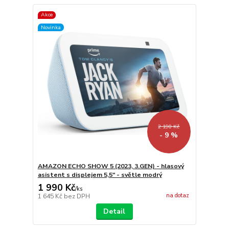
Akce
Novinka
2 190 Kč
- 9 %
AMAZON ECHO SHOW 5 (2023, 3.GEN) - hlasový
asistent s displejem 5,5" - světle modrý
1 990 Kč
/
ks
na dotaz
1 645 Kč
bez DPH
Detail