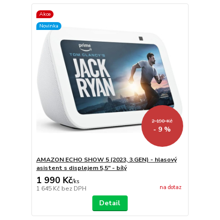
Akce
Novinka
2 190 Kč
- 9 %
AMAZON ECHO SHOW 5 (2023, 3.GEN) - hlasový
asistent s displejem 5,5" - bílý
1 990 Kč
/
ks
na dotaz
1 645 Kč
bez DPH
Detail