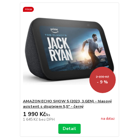
Akce
2 190 Kč
- 9 %
AMAZON ECHO SHOW 5 (2023, 3.GEN) - hlasový
asistent s displejem 5,5" - černý
1 990 Kč
/
ks
na dotaz
1 645 Kč
bez DPH
Detail