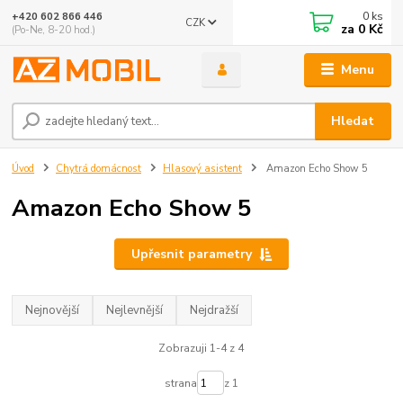
0
ks
+420 602 866 446
CZK
za
0 Kč
(Po-Ne, 8-20 hod.)
Menu
Hledat
Úvod
Chytrá domácnost
Hlasový asistent
Amazon Echo Show 5
Amazon Echo Show 5
Upřesnit parametry
Nejnovější
Nejlevnější
Nejdražší
Zobrazuji 1-4 z 4
strana
z 1