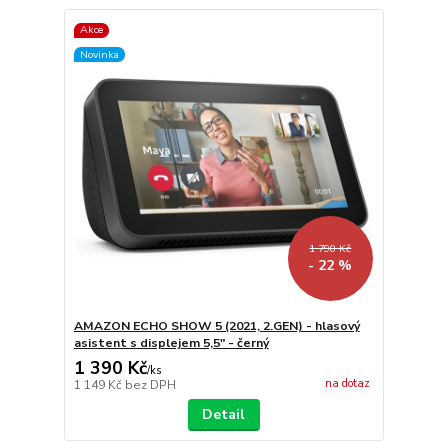
Akce
Novinka
1 790 Kč
- 22 %
AMAZON ECHO SHOW 5 (2021, 2.GEN) - hlasový
asistent s displejem 5,5" - černý
1 390 Kč
/
ks
na dotaz
1 149 Kč
bez DPH
Detail