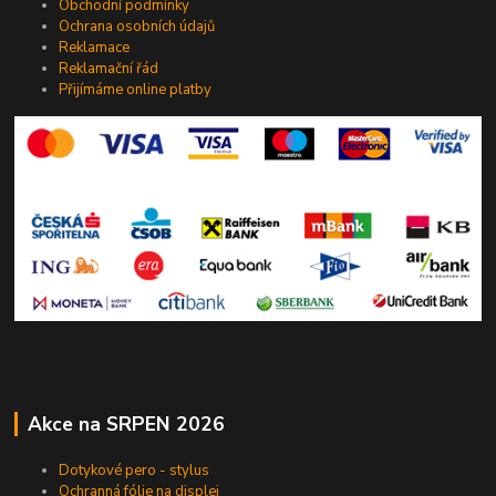
Obchodní podmínky
Ochrana osobních údajů
Reklamace
Reklamační řád
Přijímáme online platby
Akce na SRPEN 2026
Dotykové pero - stylus
Ochranná fólie na displej