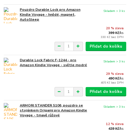
Pouzdro Durable Lock pro Amazon
Skladem > 3 ks
Kindle Voyage - hnědé, magnet,
AutoSleep
20 % sleva
399 Kč
/
ks
330 Kč
bez DPH
Přidat do košíku
Durable Lock Fabric F-1244 - pro
Skladem > 3 ks
Amazon Kindle Voyage - světle modré
29 % sleva
490 Kč
/
ks
405 Kč
bez DPH
Přidat do košíku
ARMORI STANDER S106, pouzdro se
Skladem > 3 ks
stojánkem Origami pro Amazon Kindle
Voyage - tmavě růžové
12 % sleva
439 Kč
/
ks