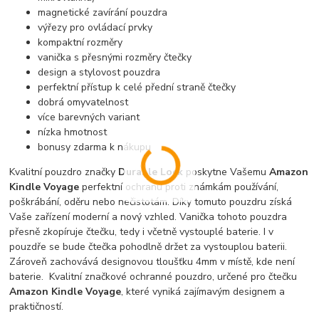
magnetické zavírání pouzdra
výřezy pro ovládací prvky
kompaktní rozměry
vanička s přesnými rozměry čtečky
design a stylovost pouzdra
perfektní přístup k celé přední straně čtečky
dobrá omyvatelnost
více barevných variant
nízka hmotnost
bonusy zdarma k nákupu
Kvalitní pouzdro značky
Durable Lock
poskytne Vašemu
Amazon
Kindle Voyage
perfektní ochranu proti známkám používání,
poškrábání, oděru nebo nečistotám. Díky tomuto pouzdru získá
Vaše zařízení moderní a nový vzhled. Vanička tohoto pouzdra
přesně zkopíruje čtečku, tedy i včetně vystouplé baterie. I v
pouzdře se bude čtečka pohodlně držet za vystouplou baterii.
Zároveň zachovává designovou tloušťku 4mm v místě, kde není
baterie. Kvalitní značkové ochranné pouzdro, určené pro čtečku
Amazon Kindle Voyage
, které vyniká zajímavým designem a
praktičností.