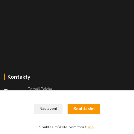
Kontakty
Tomáš Pejcha
+420 602 866 446
(Po-Ne, 8-20 hod.)
Souhlasím
Nastavení
info@azmobil.cz
Souhlas můžete odmítnout
zde
.