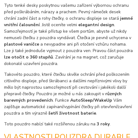
Tyto tenké desky poskytnou vašemu zařízení výbornou ochranu
před poškrábáním, nárazy a prachem. Pevný rámeček desek
chrání zadní část a rohy čtečky, o ochranu displeje se stará
jemné
vnitřní čalounění
. Jistě oceníte velmi
elegantní design
.
Samozřejmostí je také přístup ke všem portům, abyste už nikdy
nemuseli čtečku z pouzdra vyndávat. Čtečka je pevně uchycena v
plastové vaničce
a nevypadne ani při otočení vzhůru nohama.
Lze ji také jednoduše vyjmout z pouzdra ven. Pravou část pouzdra
lze otočit o 360 stupňů
. Zavírání je na magnet, což zaručuje
dokonalé uzavření pouzdra.
Takovéto pouzdro, které čtečku skvěle ochrání před poškozením
citlivého displeje, před škrábanci a dalšími nepříznivými vlivy by
mělo být naprostou samozřejmostí při cestování i jakékoli další
přepravě čtečky. Pouzdro je možné u nás zakoupit v
různých
barevných provedeních
. Funkce
AutoSleep/WakeUp
Vám
zajišťuje automatické zapínaní/vypínání čtečky při otevření/zavření
pouzdra a tím výrazně
šetří životnost baterie
.
Toto pouzdro nabízí také rozšířenou záruku na
3 roky
.
VLASTNOSTI POUZDRA DURABLE