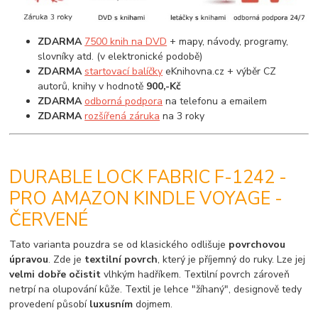
ZDARMA
7500 knih na DVD
+ mapy, návody, programy,
slovníky atd. (v elektronické podobě)
ZDARMA
startovací balíčky
eKnihovna.cz + výběr CZ
autorů, knihy v hodnotě
900,-Kč
ZDARMA
odborná podpora
na telefonu a emailem
ZDARMA
rozšířená záruka
na 3 roky
DURABLE LOCK FABRIC F-1242 -
PRO AMAZON KINDLE VOYAGE -
ČERVENÉ
Tato varianta pouzdra se od klasického odlišuje
povrchovou
úpravou
. Zde je
textilní povrch
, který je příjemný do ruky. Lze jej
velmi dobře očistit
vlhkým hadříkem. Textilní povrch zároveň
netrpí na olupování kůže. Textil je lehce "žíhaný", designově tedy
provedení působí
luxusním
dojmem.