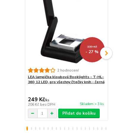
339 Kč
- 27 %
2 hodnocení
LEA lampička kloubová Booklights - T-HL-
Ochranné sk
360, 12 LED, pro všechny čtečky knih - černá
- Screen Pro
pro čtečky k
249 Kč
290 Kč
/
ks
/
ks
Skladem > 3 ks
206 Kč
bez DPH
240 Kč
bez 
Přidat do košíku