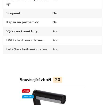
up
Stojánek
Ne
Kapsa na poznámky
Ne
Výřez na konektory
Ano
DVD s knihami zdarma
Ano
Letáčky s knihami zdarma
Ano
Související zboží
20
Akce
TOP produkt
Novinka
Akce
Novinka