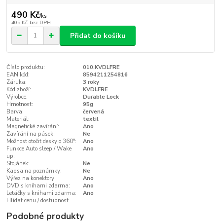
490 Kč
/
ks
405 Kč
bez DPH
Přidat do košíku
Číslo produktu:
010.KVDLFRE
EAN kód:
8594211254816
Záruka:
3 roky
Kód zboží:
KVDLFRE
Výrobce:
Durable Lock
Hmotnost:
95g
Barva:
červená
Materiál:
textil
Magnetické zavírání:
Ano
Zavírání na pásek:
Ne
Možnost otočit desky o 360°:
Ano
Funkce Auto sleep / Wake
Ano
up:
Stojánek:
Ne
Kapsa na poznámky:
Ne
Výřez na konektory:
Ano
DVD s knihami zdarma:
Ano
Letáčky s knihami zdarma:
Ano
Hlídat cenu / dostupnost
Podobné produkty