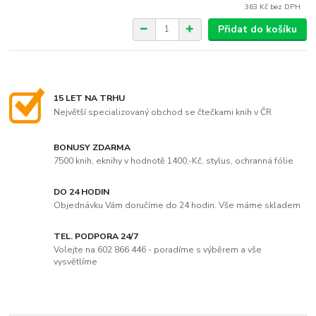
363 Kč
bez DPH
Přidat do košíku
15 LET NA TRHU
Největší specializovaný obchod se čtečkami knih v ČR
BONUSY ZDARMA
7500 knih, eknihy v hodnotě 1400,-Kč, stylus, ochranná fólie
DO 24 HODIN
Objednávku Vám doručíme do 24 hodin. Vše máme skladem
TEL. PODPORA 24/7
Volejte na 602 866 446 - poradíme s výběrem a vše
vysvětlíme