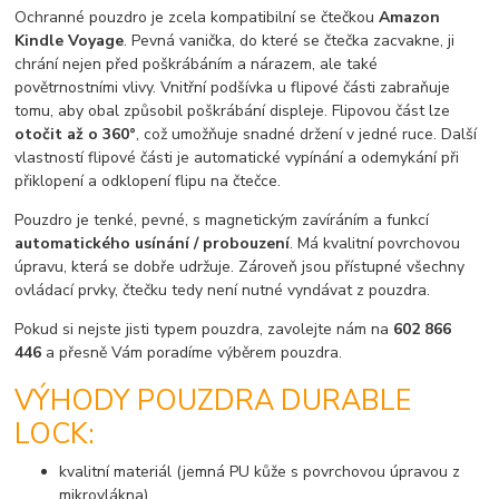
Ochranné pouzdro je zcela kompatibilní se čtečkou
Amazon
Kindle Voyage
. Pevná vanička, do které se čtečka zacvakne, ji
chrání nejen před poškrábáním a nárazem, ale také
povětrnostními vlivy. Vnitřní podšívka u flipové části zabraňuje
tomu, aby obal způsobil poškrábání displeje. Flipovou část lze
otočit až o 360°
, což umožňuje snadné držení v jedné ruce. Další
vlastností flipové části je automatické vypínání a odemykání při
přiklopení a odklopení flipu na čtečce.
Pouzdro je tenké, pevné, s magnetickým zavíráním a funkcí
automatického usínání / probouzení
. Má kvalitní povrchovou
úpravu, která se dobře udržuje. Zároveň jsou přístupné všechny
ovládací prvky, čtečku tedy není nutné vyndávat z pouzdra.
Pokud si nejste jisti typem pouzdra, zavolejte nám na
602 866
446
a přesně Vám poradíme výběrem pouzdra.
VÝHODY POUZDRA DURABLE
LOCK:
kvalitní materiál (jemná PU kůže s povrchovou úpravou z
mikrovlákna)