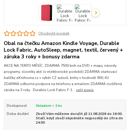
Ohodnotit produkt
Obal na čtečku Amazon Kindle Voyage, Durable
Lock Fabric, AutoSleep, magnet, textil, červený +
záruka 3 roky + bonusy zdarma
AKCE NA TENTO MĚSÍC: ZDARMA 7500 knih na DVD + mapy, návody,
programy, slovníky atd. (v elektronické podobě) ZDARMA startovací
balíčky eKnihovna.cz + výběr CZ autorů, knihy v hodnotě 900,-Kč
ZDARMA odborná podpora na telefonu a emailem ZDARMA rozšířená
záruka na 3 roky Durable Lock Fabric F-1...
celý popis
Dostupnost
Skladem > 3 ks
Doba dodání
Zboží Vám můžeme doručit již 11.08.2026 do 16:00.
Stačí, když zboží objednáte nejpozději do zítra do
24:00