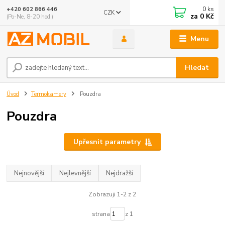
0
ks
+420 602 866 446
CZK
za
0 Kč
(Po-Ne, 8-20 hod.)
Menu
Hledat
Úvod
Termokamery
Pouzdra
Pouzdra
Upřesnit parametry
Nejnovější
Nejlevnější
Nejdražší
Zobrazuji 1-2 z 2
strana
z 1