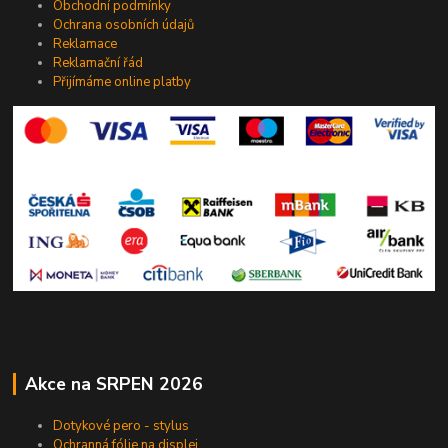
Obchodní podmínky
Ochrana osobních údajů
Reklamace
Reklamační řád
Přijímáme online platby
Akce na SRPEN 2026
Dotykové pero - stylus
Ochranná fólie na displej