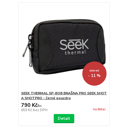
890 Kč
- 11 %
SEEK THERMAL SP-BOB BRAŠNA PRO SEEK SHOT
A SHOTPRO - černé pouzdro
790 Kč
/
ks
na dotaz
653 Kč
bez DPH
Detail