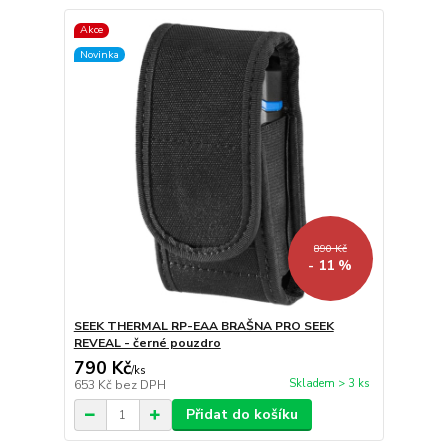
Akce
Novinka
890 Kč
- 11 %
SEEK THERMAL RP-EAA BRAŠNA PRO SEEK
REVEAL - černé pouzdro
790 Kč
/
ks
Skladem > 3 ks
653 Kč
bez DPH
Přidat do košíku