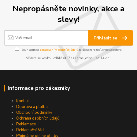
Nepropásněte novinky, akce a
slevy!
Přihlásit se
Souhlasím se
zpracováním osobních údajů
za účelem rozesílky newsletteru.
Můžete se kdykoli odhlásit. Zasíláme jednou za 14 dní.
Informace pro zákazníky
Kontakt
Doprava a platba
Obchodní podmínky
Ochrana osobních údajů
Reklamace
Reklamační řád
Přijímáme online platby