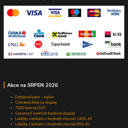
Akce na SRPEN 2026
Dotykové pero - stylus
Ochranná fólie na displej
7500 knih na DVD
Garance 0 vadných bodů na displeji
Letáčky s knihami v hodnotě více než 1400,-Kč
Letáčky s knihami v hodnotě více než 900,-Kč