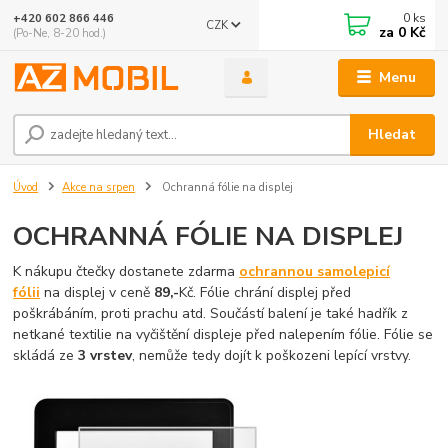
0
ks
+420 602 866 446
CZK
za
0 Kč
(Po-Ne, 8-20 hod.)
Menu
Hledat
Úvod
Akce na srpen
Ochranná fólie na displej
OCHRANNÁ FÓLIE NA DISPLEJ
K nákupu čtečky dostanete zdarma
ochrannou samolepicí
fólii
na displej v ceně
89,-
Kč. Fólie chrání displej před
poškrábáním, proti prachu atd. Součástí balení je také hadřík z
netkané textilie na vyčištění displeje před nalepením fólie. Fólie se
skládá ze
3 vrstev
, nemůže tedy dojít k poškozeni lepící vrstvy.