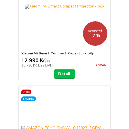
13 990 Kč
- 7 %
Xiaomi Mi Smart Compact Projector - bílý
12 990 Kč
/
ks
na dotaz
10 736 Kč
bez DPH
Detail
Akce
Novinka