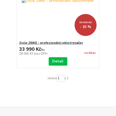
39 990 Kč
- 15 %
Zycle ZBIKE - profesionální cyklotrenažer
33 990 Kč
/
ks
na dotaz
28 091 Kč
bez DPH
Detail
strana
z 1