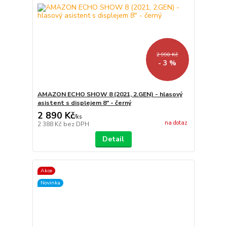
2 990 Kč
- 3 %
AMAZON ECHO SHOW 8 (2021, 2.GEN) - hlasový
asistent s displejem 8" - černý
2 890 Kč
/
ks
na dotaz
2 388 Kč
bez DPH
Detail
Akce
Novinka