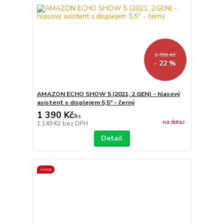
1 790 Kč
- 22 %
AMAZON ECHO SHOW 5 (2021, 2.GEN) - hlasový
asistent s displejem 5,5" - černý
1 390 Kč
/
ks
na dotaz
1 149 Kč
bez DPH
Detail
Akce