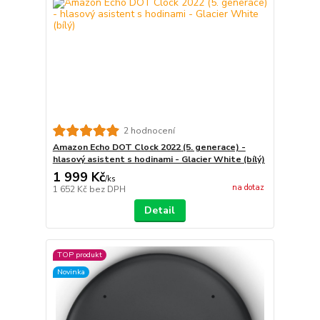
2 hodnocení
Amazon Echo DOT Clock 2022 (5. generace) -
hlasový asistent s hodinami - Glacier White (bílý)
1 999 Kč
/
ks
na dotaz
1 652 Kč
bez DPH
Detail
TOP produkt
Novinka