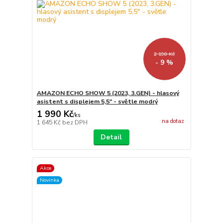
2 190 Kč
- 9 %
AMAZON ECHO SHOW 5 (2023, 3.GEN) - hlasový
asistent s displejem 5,5" - světle modrý
1 990 Kč
/
ks
na dotaz
1 645 Kč
bez DPH
Detail
Akce
Novinka