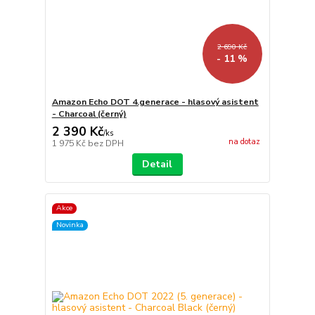
2 690 Kč
- 11 %
Amazon Echo DOT 4.generace - hlasový asistent
- Charcoal (černý)
2 390 Kč
/
ks
na dotaz
1 975 Kč
bez DPH
Detail
Akce
Novinka