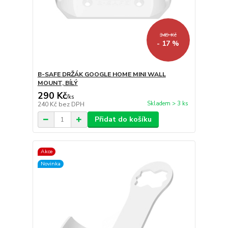
349 Kč
- 17 %
B-SAFE DRŽÁK GOOGLE HOME MINI WALL
MOUNT, BÍLÝ
290 Kč
/
ks
Skladem > 3 ks
240 Kč
bez DPH
Přidat do košíku
Akce
Novinka