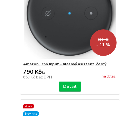
890 Kč
- 11 %
Amazon Echo Input - hlasový asistent, černý
790 Kč
/
ks
na dotaz
653 Kč
bez DPH
Detail
Akce
Novinka