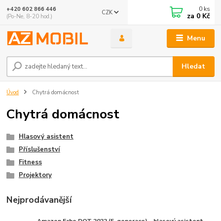
0
ks
+420 602 866 446
CZK
za
0 Kč
(Po-Ne, 8-20 hod.)
Menu
Hledat
Úvod
Chytrá domácnost
Chytrá domácnost
Hlasový asistent
Příslušenství
Fitness
Projektory
Nejprodávanější