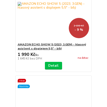
2 190 Kč
- 9 %
AMAZON ECHO SHOW 5 (2023, 3.GEN) - hlasový
asistent s displejem 5,5" - bílý
1 990 Kč
/
ks
na dotaz
1 645 Kč
bez DPH
Detail
Akce
Novinka