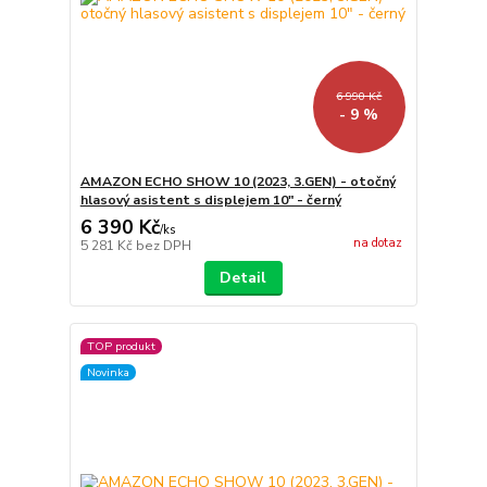
6 990 Kč
- 9 %
AMAZON ECHO SHOW 10 (2023, 3.GEN) - otočný
hlasový asistent s displejem 10" - černý
6 390 Kč
/
ks
na dotaz
5 281 Kč
bez DPH
Detail
TOP produkt
Novinka