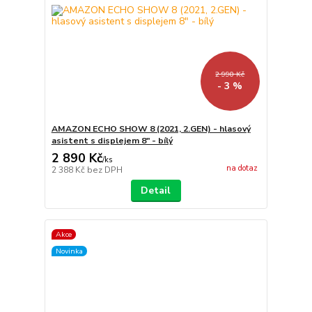
2 990 Kč
- 3 %
AMAZON ECHO SHOW 8 (2021, 2.GEN) - hlasový
asistent s displejem 8" - bílý
2 890 Kč
/
ks
na dotaz
2 388 Kč
bez DPH
Detail
Akce
Novinka