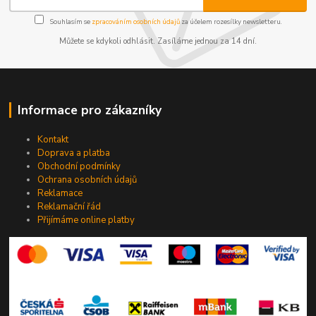
Souhlasím se
zpracováním osobních údajů
za účelem rozesílky newsletteru.
Můžete se kdykoli odhlásit. Zasíláme jednou za 14 dní.
Informace pro zákazníky
Kontakt
Doprava a platba
Obchodní podmínky
Ochrana osobních údajů
Reklamace
Reklamační řád
Přijímáme online platby