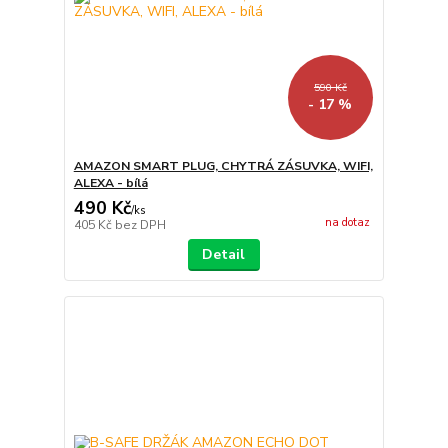
590 Kč
- 17 %
AMAZON SMART PLUG, CHYTRÁ ZÁSUVKA, WIFI,
ALEXA - bílá
490 Kč
/
ks
na dotaz
405 Kč
bez DPH
Detail