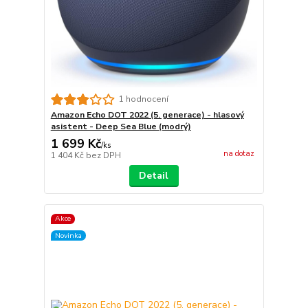
1 hodnocení
Amazon Echo DOT 2022 (5. generace) - hlasový
asistent - Deep Sea Blue (modrý)
1 699 Kč
/
ks
na dotaz
1 404 Kč
bez DPH
Detail
Akce
Novinka