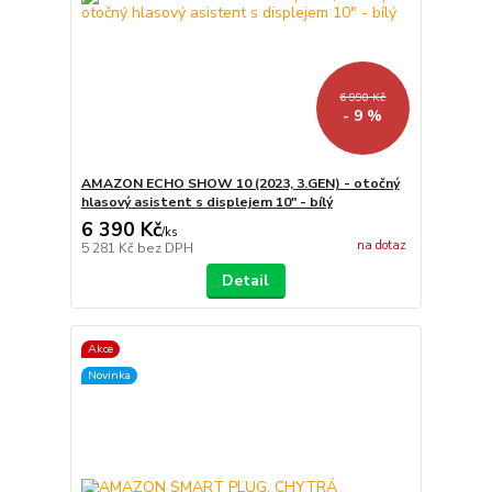
6 990 Kč
- 9 %
AMAZON ECHO SHOW 10 (2023, 3.GEN) - otočný
hlasový asistent s displejem 10" - bílý
6 390 Kč
/
ks
na dotaz
5 281 Kč
bez DPH
Detail
Akce
Novinka