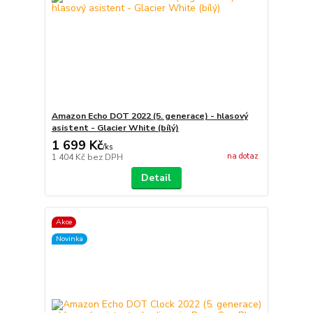
Amazon Echo DOT 2022 (5. generace) - hlasový
asistent - Glacier White (bílý)
1 699 Kč
/
ks
na dotaz
1 404 Kč
bez DPH
Detail
Akce
Novinka