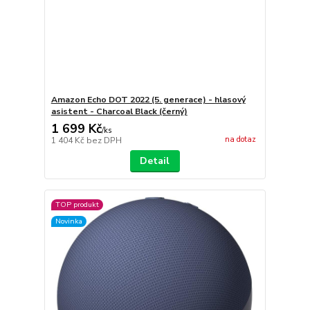
Amazon Echo DOT 2022 (5. generace) - hlasový
asistent - Charcoal Black (černý)
1 699 Kč
/
ks
na dotaz
1 404 Kč
bez DPH
Detail
TOP produkt
Novinka