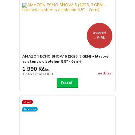
2 190 Kč
- 9 %
AMAZON ECHO SHOW 5 (2023, 3.GEN) - hlasový
asistent s displejem 5,5" - černý
1 990 Kč
/
ks
na dotaz
1 645 Kč
bez DPH
Detail
Akce
Novinka