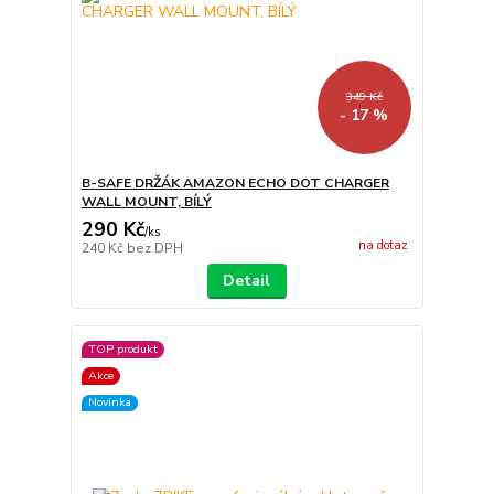
349 Kč
- 17 %
B-SAFE DRŽÁK AMAZON ECHO DOT CHARGER
WALL MOUNT, BÍLÝ
290 Kč
/
ks
na dotaz
240 Kč
bez DPH
Detail
TOP produkt
Akce
Novinka