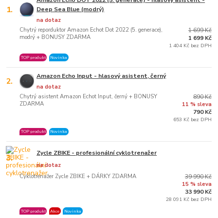
Amazon Echo DOT 2022 (5. generace) - hlasový asistent -
1.
Deep Sea Blue (modrý)
na dotaz
Chytrý reporduktor Amazon Echot Dot 2022 (5. generace),
1 699 Kč
modrý + BONUSY ZDARMA
1 699 Kč
1 404 Kč bez DPH
TOP produkt
Novinka
Amazon Echo Input - hlasový asistent, černý
2.
na dotaz
Chytrý asistent Amazon Echot Input, černý + BONUSY
890 Kč
ZDARMA
11 % sleva
790 Kč
653 Kč bez DPH
TOP produkt
Novinka
Zycle ZBIKE - profesionální cyklotrenažer
3.
na dotaz
Cyklotrenažer Zycle ZBIKE + DÁRKY ZDARMA
39 990 Kč
15 % sleva
33 990 Kč
28 091 Kč bez DPH
TOP produkt
Akce
Novinka