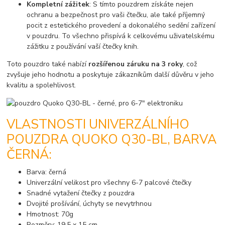
Kompletní zážitek
: S tímto pouzdrem získáte nejen
ochranu a bezpečnost pro vaši čtečku, ale také příjemný
pocit z estetického provedení a dokonalého sedění zařízení
v pouzdru. To všechno přispívá k celkovému uživatelskému
zážitku z používání vaší čtečky knih.
Toto pouzdro také nabízí
rozšířenou záruku na 3 roky
, což
zvyšuje jeho hodnotu a poskytuje zákazníkům další důvěru v jeho
kvalitu a spolehlivost.
VLASTNOSTI UNIVERZÁLNÍHO
POUZDRA QUOKO Q30-BL, BARVA
ČERNÁ:
Barva: černá
Univerzální velikost pro všechny 6-7 palcové čtečky
Snadné vytažení čtečky z pouzdra
Dvojité prošívání, úchyty se nevytrhnou
Hmotnost: 70g
Rozměry: 19,5 x 15 cm