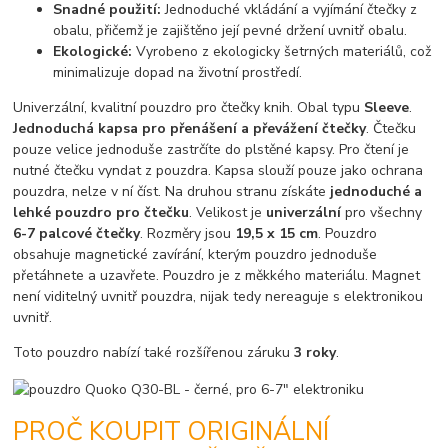
Snadné použití:
Jednoduché vkládání a vyjímání čtečky z
obalu, přičemž je zajištěno její pevné držení uvnitř obalu.
Ekologické:
Vyrobeno z ekologicky šetrných materiálů, což
minimalizuje dopad na životní prostředí.
Univerzální, kvalitní pouzdro pro čtečky knih. Obal typu
Sleeve
.
Jednoduchá kapsa pro přenášení a převážení čtečky
. Čtečku
pouze velice jednoduše zastrčíte do plstěné kapsy. Pro čtení je
nutné čtečku vyndat z pouzdra. Kapsa slouží pouze jako ochrana
pouzdra, nelze v ní číst. Na druhou stranu získáte
jednoduché a
lehké pouzdro pro čtečku
. Velikost je
univerzální
pro všechny
6-7 palcové čtečky
. Rozměry jsou
19,5 x 15 cm
. Pouzdro
obsahuje magnetické zavírání, kterým pouzdro jednoduše
přetáhnete a uzavřete. Pouzdro je z měkkého materiálu. Magnet
není viditelný uvnitř pouzdra, nijak tedy nereaguje s elektronikou
uvnitř.
Toto pouzdro nabízí také rozšířenou záruku
3 roky
.
PROČ KOUPIT ORIGINÁLNÍ