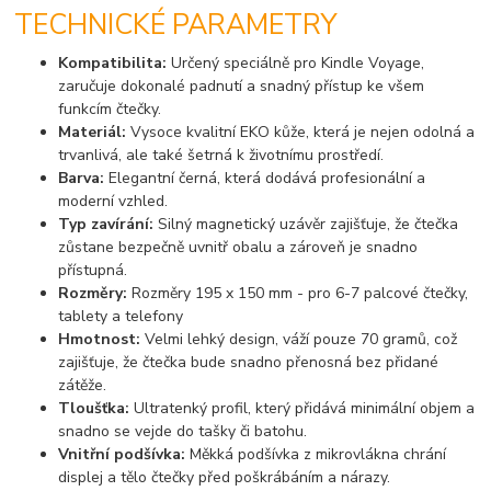
TECHNICKÉ PARAMETRY
Kompatibilita:
Určený speciálně pro Kindle Voyage,
zaručuje dokonalé padnutí a snadný přístup ke všem
funkcím čtečky.
Materiál:
Vysoce kvalitní EKO kůže, která je nejen odolná a
trvanlivá, ale také šetrná k životnímu prostředí.
Barva:
Elegantní černá, která dodává profesionální a
moderní vzhled.
Typ zavírání:
Silný magnetický uzávěr zajišťuje, že čtečka
zůstane bezpečně uvnitř obalu a zároveň je snadno
přístupná.
Rozměry:
Rozměry 195 x 150 mm - pro 6-7 palcové čtečky,
tablety a telefony
Hmotnost:
Velmi lehký design, váží pouze 70 gramů, což
zajišťuje, že čtečka bude snadno přenosná bez přidané
zátěže.
Tloušťka:
Ultratenký profil, který přidává minimální objem a
snadno se vejde do tašky či batohu.
Vnitřní podšívka:
Měkká podšívka z mikrovlákna chrání
displej a tělo čtečky před poškrábáním a nárazy.