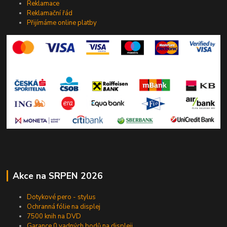
Reklamace
Reklamační řád
Přijímáme online platby
Akce na SRPEN 2026
Dotykové pero - stylus
Ochranná fólie na displej
7500 knih na DVD
Garance 0 vadných bodů na displeji