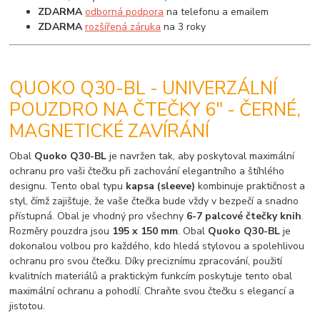
ZDARMA
odborná podpora
na telefonu a emailem
ZDARMA
rozšířená záruka
na 3 roky
QUOKO Q30-BL - UNIVERZÁLNÍ
POUZDRO NA ČTEČKY 6" - ČERNÉ,
MAGNETICKÉ ZAVÍRÁNÍ
Obal
Quoko Q30-BL
je navržen tak, aby poskytoval maximální
ochranu pro vaši čtečku při zachování elegantního a štíhlého
designu. Tento obal typu
kapsa (sleeve)
kombinuje praktičnost a
styl, čímž zajišťuje, že vaše čtečka bude vždy v bezpečí a snadno
přístupná. Obal je vhodný pro všechny
6-7 palcové čtečky knih
.
Rozměry pouzdra jsou
195 x 150 mm
. Obal
Quoko Q30-BL
je
dokonalou volbou pro každého, kdo hledá stylovou a spolehlivou
ochranu pro svou čtečku. Díky preciznímu zpracování, použití
kvalitních materiálů a praktickým funkcím poskytuje tento obal
maximální ochranu a pohodlí. Chraňte svou čtečku s elegancí a
jistotou.