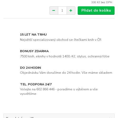
330 Kč
bez DPH
Přidat do košíku
15 LET NA TRHU
Největší specializovaný obchod se čtečkami knih v ČR
BONUSY ZDARMA
7500 knih, eknihy v hodnotě 1400,-Kč, stylus, ochranná fólie
DO 24 HODIN
Objednávku Vám doručíme do 24 hodin. Vše máme skladem
TEL. PODPORA 24/7
Volejte na 602 866 446 - poradíme s výběrem a vše
vysvětlíme