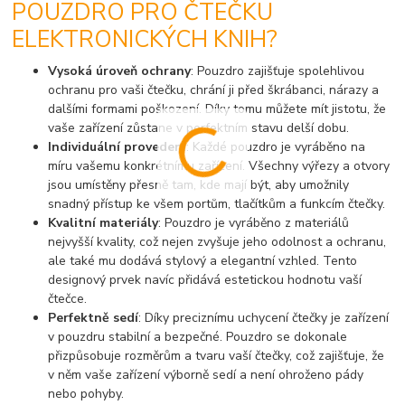
POUZDRO PRO ČTEČKU
ELEKTRONICKÝCH KNIH?
Vysoká úroveň ochrany
: Pouzdro zajišťuje spolehlivou
ochranu pro vaši čtečku, chrání ji před škrábanci, nárazy a
dalšími formami poškození. Díky tomu můžete mít jistotu, že
vaše zařízení zůstane v perfektním stavu delší dobu.
Individuální provedení
: Každé pouzdro je vyráběno na
míru vašemu konkrétnímu zařízení. Všechny výřezy a otvory
jsou umístěny přesně tam, kde mají být, aby umožnily
snadný přístup ke všem portům, tlačítkům a funkcím čtečky.
Kvalitní materiály
: Pouzdro je vyráběno z materiálů
nejvyšší kvality, což nejen zvyšuje jeho odolnost a ochranu,
ale také mu dodává stylový a elegantní vzhled. Tento
designový prvek navíc přidává estetickou hodnotu vaší
čtečce.
Perfektně sedí
: Díky preciznímu uchycení čtečky je zařízení
v pouzdru stabilní a bezpečné. Pouzdro se dokonale
přizpůsobuje rozměrům a tvaru vaší čtečky, což zajišťuje, že
v něm vaše zařízení výborně sedí a není ohroženo pády
nebo pohyby.