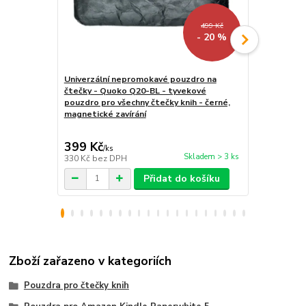
499 Kč
- 20 %
Univerzální nepromokavé pouzdro na
Univerzální 
čtečky - Quoko Q20-BL - tyvekové
tablety, ve
pouzdro pro všechny čtečky knih - černé,
univerzální
magnetické zavírání
černé
399 Kč
349 Kč
/
ks
/
ks
Skladem > 3 ks
330 Kč
bez DPH
288 Kč
bez 
Přidat do košíku
Zboží zařazeno v kategoriích
Pouzdra pro čtečky knih