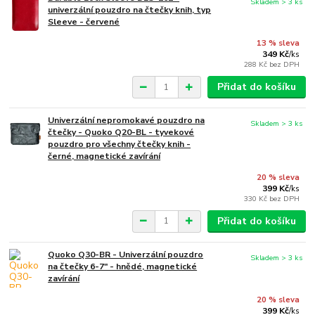
Skladem > 3 ks
univerzální pouzdro na čtečky knih, typ
Sleeve - červené
13 % sleva
349 Kč
/
ks
288 Kč
bez DPH
Přidat do košíku
Univerzální nepromokavé pouzdro na
Skladem > 3 ks
čtečky - Quoko Q20-BL - tyvekové
pouzdro pro všechny čtečky knih -
černé, magnetické zavírání
20 % sleva
399 Kč
/
ks
330 Kč
bez DPH
Přidat do košíku
Quoko Q30-BR - Univerzální pouzdro
Skladem > 3 ks
na čtečky 6-7" - hnědé, magnetické
zavírání
20 % sleva
399 Kč
/
ks