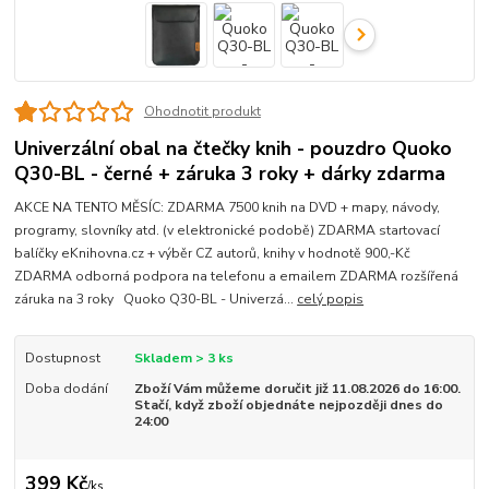
Ohodnotit produkt
Univerzální obal na čtečky knih - pouzdro Quoko
Q30-BL - černé + záruka 3 roky + dárky zdarma
AKCE NA TENTO MĚSÍC: ZDARMA 7500 knih na DVD + mapy, návody,
programy, slovníky atd. (v elektronické podobě) ZDARMA startovací
balíčky eKnihovna.cz + výběr CZ autorů, knihy v hodnotě 900,-Kč
ZDARMA odborná podpora na telefonu a emailem ZDARMA rozšířená
záruka na 3 roky Quoko Q30-BL - Univerzá...
celý popis
Dostupnost
Skladem > 3 ks
Doba dodání
Zboží Vám můžeme doručit již 11.08.2026 do 16:00.
Stačí, když zboží objednáte nejpozději dnes do
24:00
399 Kč
/
ks