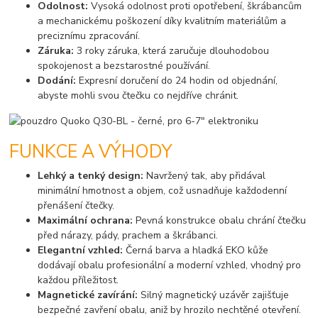
Odolnost:
Vysoká odolnost proti opotřebení, škrábancům
a mechanickému poškození díky kvalitním materiálům a
preciznímu zpracování.
Záruka:
3 roky záruka, která zaručuje dlouhodobou
spokojenost a bezstarostné používání.
Dodání:
Expresní doručení do 24 hodin od objednání,
abyste mohli svou čtečku co nejdříve chránit.
FUNKCE A VÝHODY
Lehký a tenký design:
Navržený tak, aby přidával
minimální hmotnost a objem, což usnadňuje každodenní
přenášení čtečky.
Maximální ochrana:
Pevná konstrukce obalu chrání čtečku
před nárazy, pády, prachem a škrábanci.
Elegantní vzhled:
Černá barva a hladká EKO kůže
dodávají obalu profesionální a moderní vzhled, vhodný pro
každou příležitost.
Magnetické zavírání:
Silný magnetický uzávěr zajišťuje
bezpečné zavření obalu, aniž by hrozilo nechtěné otevření.