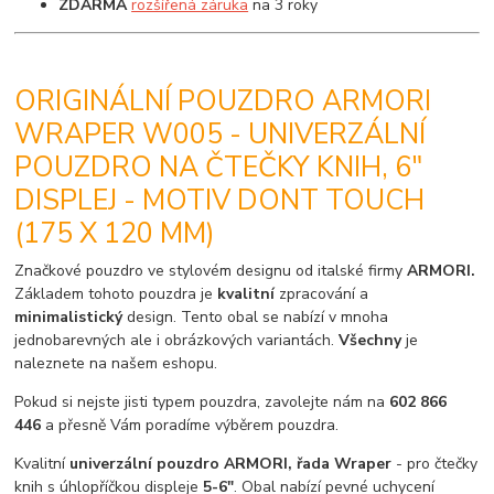
ZDARMA
rozšířená záruka
na 3 roky
ORIGINÁLNÍ POUZDRO ARMORI
WRAPER W005 - UNIVERZÁLNÍ
POUZDRO NA ČTEČKY KNIH, 6"
DISPLEJ - MOTIV DONT TOUCH
(175 X 120 MM)
Značkové pouzdro ve stylovém designu od italské firmy
ARMORI.
Základem tohoto pouzdra je
kvalitní
zpracování a
minimalistický
design. Tento obal se nabízí v mnoha
jednobarevných ale i obrázkových variantách.
Všechny
je
naleznete na našem eshopu.
Pokud si nejste jisti typem pouzdra, zavolejte nám na
602 866
446
a přesně Vám poradíme výběrem pouzdra.
Kvalitní
univerzální pouzdro ARMORI, řada Wraper
- pro čtečky
knih s úhlopříčkou displeje
5-6"
. Obal nabízí pevné uchycení