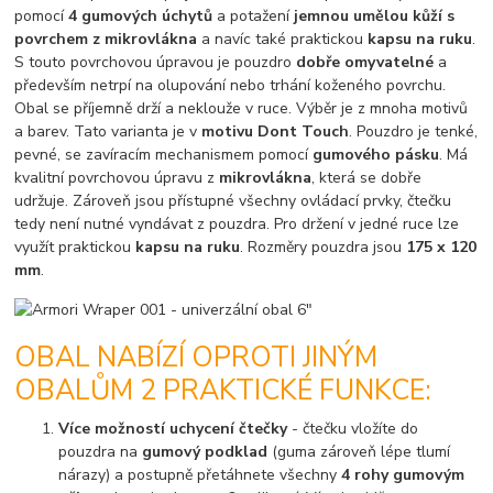
pomocí
4 gumových úchytů
a potažení
jemnou umělou kůží s
povrchem z mikrovlákna
a navíc také praktickou
kapsu na ruku
.
S touto povrchovou úpravou je pouzdro
dobře omyvatelné
a
především netrpí na olupování nebo trhání koženého povrchu.
Obal se příjemně drží a neklouže v ruce. Výběr je z mnoha motivů
a barev. Tato varianta je v
motivu Dont Touch
. Pouzdro je tenké,
pevné, se zavíracím mechanismem pomocí
gumového pásku
. Má
kvalitní povrchovou úpravu z
mikrovlákna
, která se dobře
udržuje. Zároveň jsou přístupné všechny ovládací prvky, čtečku
tedy není nutné vyndávat z pouzdra. Pro držení v jedné ruce lze
využít praktickou
kapsu na ruku
. Rozměry pouzdra jsou
175 x 120
mm
.
OBAL NABÍZÍ OPROTI JINÝM
OBALŮM 2 PRAKTICKÉ FUNKCE:
Více možností uchycení čtečky
- čtečku vložíte do
pouzdra na
gumový podklad
(guma zároveň lépe tlumí
nárazy) a postupně přetáhnete všechny
4 rohy gumovým