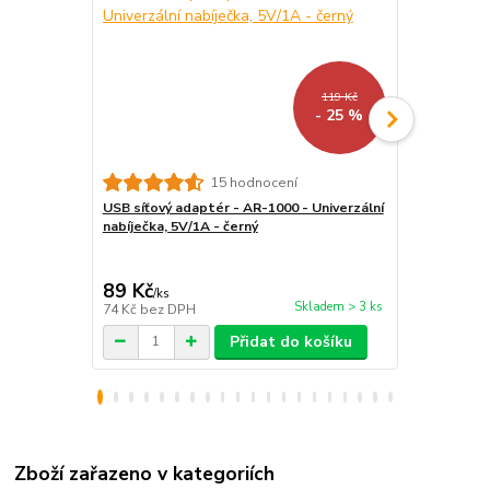
119 Kč
- 25 %
15 hodnocení
USB síťový adaptér - AR-1000 - Univerzální
Atmoog AL-0
nabíječka, 5V/1A - černý
všechny čteč
89 Kč
159 Kč
/
ks
/
ks
Skladem > 3 ks
74 Kč
bez DPH
131 Kč
bez 
Přidat do košíku
Zboží zařazeno v kategoriích