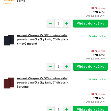
černé
18 % sleva
370 Kč
/
ks
306 Kč
bez DPH
Přidat do košíku
Armori Wraper W002 - univerzální
Skladem > 3 ks
pouzdro na čtečky knih, 6" displej -
tmavě modré
18 % sleva
370 Kč
/
ks
306 Kč
bez DPH
Přidat do košíku
Armori Wraper W003 - univerzální
Skladem > 3 ks
pouzdro na čtečky knih, 6" displej -
červené
18 % sleva
370 Kč
/
ks
306 Kč
bez DPH
Přidat do košíku