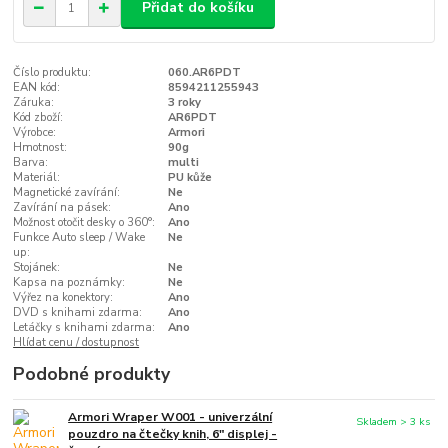
Přidat do košíku
Číslo produktu:
060.AR6PDT
EAN kód:
8594211255943
Záruka:
3 roky
Kód zboží:
AR6PDT
Výrobce:
Armori
Hmotnost:
90g
Barva:
multi
Materiál:
PU kůže
Magnetické zavírání:
Ne
Zavírání na pásek:
Ano
Možnost otočit desky o 360°:
Ano
Funkce Auto sleep / Wake
Ne
up:
Stojánek:
Ne
Kapsa na poznámky:
Ne
Výřez na konektory:
Ano
DVD s knihami zdarma:
Ano
Letáčky s knihami zdarma:
Ano
Hlídat cenu / dostupnost
Podobné produkty
Armori Wraper W001 - univerzální
Skladem > 3 ks
pouzdro na čtečky knih, 6" displej -