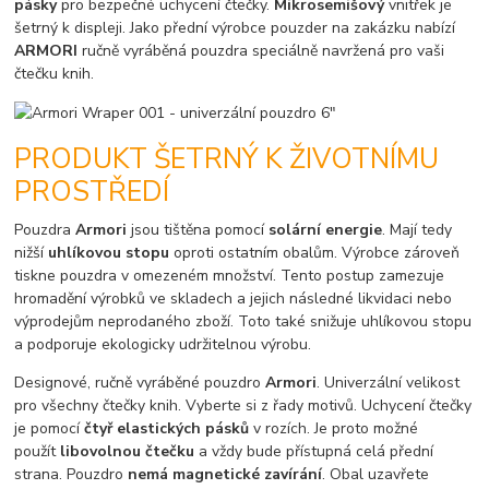
pásky
pro bezpečné uchycení čtečky.
Mikrosemišový
vnitřek je
šetrný k displeji. Jako přední výrobce pouzder na zakázku nabízí
ARMORI
ručně vyráběná pouzdra speciálně navržená pro vaši
čtečku knih.
PRODUKT ŠETRNÝ K ŽIVOTNÍMU
PROSTŘEDÍ
Pouzdra
Armori
jsou tištěna pomocí
solární energie
. Mají tedy
nižší
uhlíkovou stopu
oproti ostatním obalům. Výrobce zároveň
tiskne pouzdra v omezeném množství. Tento postup zamezuje
hromadění výrobků ve skladech a jejich následné likvidaci nebo
výprodejům neprodaného zboží. Toto také snižuje uhlíkovou stopu
a podporuje ekologicky udržitelnou výrobu.
Designové, ručně vyráběné pouzdro
Armori
. Univerzální velikost
pro všechny čtečky knih. Vyberte si z řady motivů. Uchycení čtečky
je pomocí
čtyř elastických pásků
v rozích. Je proto možné
použít
libovolnou čtečku
a vždy bude přístupná celá přední
strana. Pouzdro
nemá magnetické zavírání
. Obal uzavřete