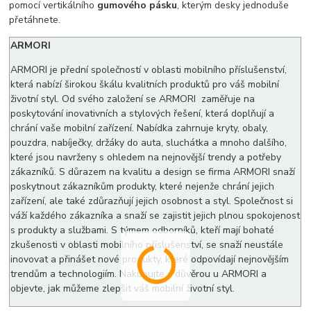
pomocí vertikálního
gumového pásku
, kterým desky jednoduše
přetáhnete.
ARMORI
ARMORI je přední společností v oblasti mobilního příslušenství,
která nabízí širokou škálu kvalitních produktů pro váš mobilní
životní styl. Od svého založení se ARMORI zaměřuje na
poskytování inovativních a stylových řešení, která doplňují a
chrání vaše mobilní zařízení. Nabídka zahrnuje kryty, obaly,
pouzdra, nabíječky, držáky do auta, sluchátka a mnoho dalšího,
které jsou navrženy s ohledem na nejnovější trendy a potřeby
zákazníků. S důrazem na kvalitu a design se firma ARMORI snaží
poskytnout zákazníkům produkty, které nejenže chrání jejich
zařízení, ale také zdůrazňují jejich osobnost a styl. Společnost si
váží každého zákazníka a snaží se zajistit jejich plnou spokojenost
s produkty a službami. S týmem odborníků, kteří mají bohaté
zkušenosti v oblasti mobilního příslušenství, se snaží neustále
inovovat a přinášet nové produkty, které odpovídají nejnovějším
trendům a technologiím. Nakupujte s důvěrou u ARMORI a
objevte, jak můžeme zlepšit váš mobilní životní styl.