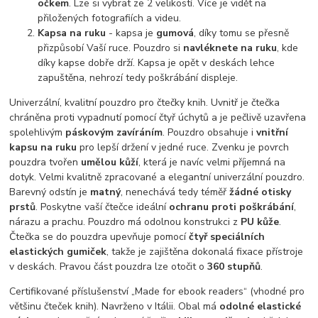
očkem
. Lze si vybrat ze 2 velikostí. Více je vidět na
přiložených fotografiích a videu.
Kapsa na ruku
- kapsa je
gumová
, díky tomu se přesně
přizpůsobí Vaší ruce. Pouzdro si
navléknete na ruku
, kde
díky kapse dobře drží. Kapsa je opět v deskách lehce
zapuštěna, nehrozí tedy poškrábání displeje.
Univerzální, kvalitní pouzdro pro čtečky knih. Uvnitř je čtečka
chráněna proti vypadnutí pomocí čtyř úchytů a je pečlivě uzavřena
spolehlivým
páskovým zavíráním
. Pouzdro obsahuje i
vnitřní
kapsu na ruku
pro lepší držení v jedné ruce. Zvenku je povrch
pouzdra tvořen
umělou kůží
, která je navíc velmi příjemná na
dotyk. Velmi kvalitně zpracované a elegantní univerzální pouzdro.
Barevný odstín je
matný
, nenechává tedy téměř
žádné otisky
prstů
. Poskytne vaší čtečce ideální
ochranu proti poškrábání
,
nárazu a prachu. Pouzdro má odolnou konstrukci z
PU kůže
.
Čtečka se do pouzdra upevňuje pomocí
čtyř speciálních
elastických gumiček
, takže je zajištěna dokonalá fixace přístroje
v deskách. Pravou část pouzdra lze otočit o
360 stupňů
.
Certifikované příslušenství „Made for ebook readers“ (vhodné pro
většinu čteček knih). Navrženo v Itálii. Obal má
odolné elastické