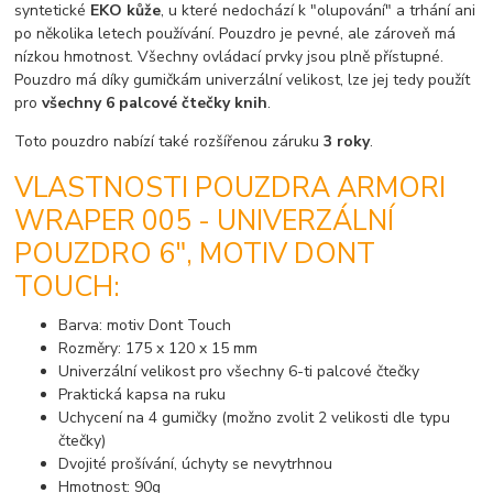
syntetické
EKO kůže
, u které nedochází k "olupování" a trhání ani
po několika letech používání. Pouzdro je pevné, ale zároveň má
nízkou hmotnost. Všechny ovládací prvky jsou plně přístupné.
Pouzdro má díky gumičkám univerzální velikost, lze jej tedy použít
pro
všechny 6 palcové čtečky knih
.
Toto pouzdro nabízí také rozšířenou záruku
3 roky
.
VLASTNOSTI POUZDRA ARMORI
WRAPER 005 - UNIVERZÁLNÍ
POUZDRO 6", MOTIV DONT
TOUCH:
Barva: motiv Dont Touch
Rozměry: 175 x 120 x 15 mm
Univerzální velikost pro všechny 6-ti palcové čtečky
Praktická kapsa na ruku
Uchycení na 4 gumičky (možno zvolit 2 velikosti dle typu
čtečky)
Dvojité prošívání, úchyty se nevytrhnou
Hmotnost: 90g