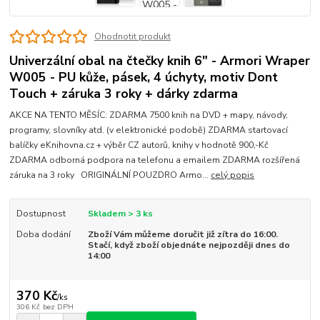
Ohodnotit produkt
Univerzální obal na čtečky knih 6" - Armori Wraper
W005 - PU kůže, pásek, 4 úchyty, motiv Dont
Touch + záruka 3 roky + dárky zdarma
AKCE NA TENTO MĚSÍC: ZDARMA 7500 knih na DVD + mapy, návody,
programy, slovníky atd. (v elektronické podobě) ZDARMA startovací
balíčky eKnihovna.cz + výběr CZ autorů, knihy v hodnotě 900,-Kč
ZDARMA odborná podpora na telefonu a emailem ZDARMA rozšířená
záruka na 3 roky ORIGINÁLNÍ POUZDRO Armo...
celý popis
Dostupnost
Skladem > 3 ks
Doba dodání
Zboží Vám můžeme doručit již zítra do 16:00.
Stačí, když zboží objednáte nejpozději dnes do
14:00
370 Kč
/
ks
306 Kč
bez DPH