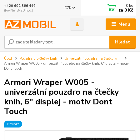
0
ks
+420 602 866 446
CZK
za
0 Kč
(Po-Ne, 8-20 hod.)
Menu
Hledat
Úvod
Pouzdra pro čtečky knih
Univerzální pouzdra na čtečky knih
Armori Wraper W005 - univerzální pouzdro na čtečky knih, 6" displej - motiv
Dont Touch
Armori Wraper W005 -
univerzální pouzdro na čtečky
knih, 6" displej - motiv Dont
Touch
Novinka