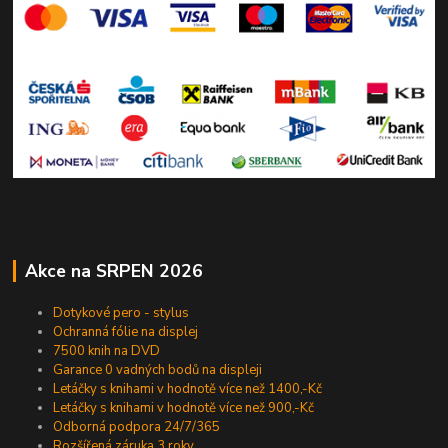
Akce na SRPEN 2026
Dotykové pero - stylus
Ochranná fólie na displej
7500 knih na DVD
Garance 0 vadných bodů na displeji
Letáčky s knihami v hodnotě více než 1400,-Kč
Letáčky s knihami v hodnotě více než 900,-Kč
Odborná podpora 24/7/365
Rozšířená záruka 3 roky