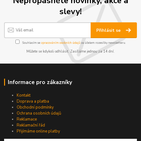
Nepropásněte novinky, akce a
slevy!
Přihlásit se
Souhlasím se
zpracováním osobních údajů
za účelem rozesílky newsletteru.
Můžete se kdykoli odhlásit. Zasíláme jednou za 14 dní.
Informace pro zákazníky
Kontakt
Doprava a platba
Obchodní podmínky
Ochrana osobních údajů
Reklamace
Reklamační řád
Přijímáme online platby