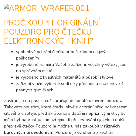
PROČ KOUPIT ORIGINÁLNÍ
POUZDRO PRO ČTEČKU
ELEKTRONICKÝCH KNIH?
spolehlivě ochrání čtečku před škrábanci a jiným
poškozením
je vyrobené na míru Vašeho zařízení, všechny výřezy jsou
na správném místě
je vyrobeno z kvalitních materiálů a působí stylově
zařízení v něm výborně sedí díky přesnému usazení ve 4
pevných gumičkách
Zavírání je na pásek, což zaručuje dokonalé uzavření pouzdra.
Takovéto pouzdro, které čtečku skvěle ochrání před poškozením
citlivého displeje, před škrábanci a dalšími nepříznivými vlivy by
mělo být naprostou samozřejmostí při cestování i jakékoli další
přepravě čtečky. Pouzdro je možné u nás zakoupit v
různých
barevných provedeních
. Pouzdro je vyrobeno z kvalitní