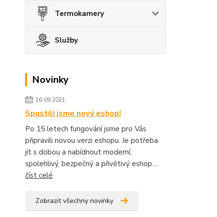
Termokamery
Služby
Novinky
16.09.2021
Spustili jsme nový eshop!
Po 15 letech fungování jsme pro Vás
připravili novou verzi eshopu. Je potřeba
jít s dobou a nabídnout moderní,
spolehlivý, bezpečný a přivětivý eshop....
číst celé
Zobrazit všechny novinky