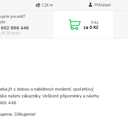
Přihlášení
CZK
ujete poradit?
jte.
0
ks
za
0 Kč
 602 866 446
, 8-20 hod.)
eba jít s dobou a nabídnout moderní, spolehlivý,
ále našimi zákazníky. Veškeré připomínky a návrhy
 866 446.
vujeme. Děkujeme!