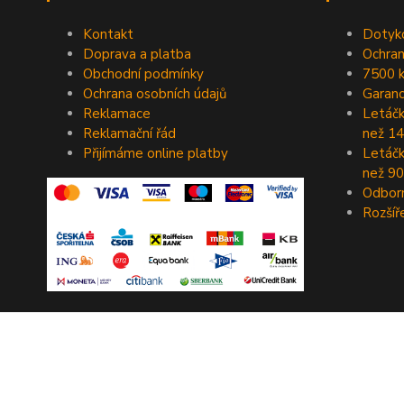
Kontakt
Dotyko
Doprava a platba
Ochran
Obchodní podmínky
7500 
Ochrana osobních údajů
Garanc
Reklamace
Letáčk
Reklamační řád
než 14
Přijímáme online platby
Letáčk
než 90
Odbor
Rozšíř