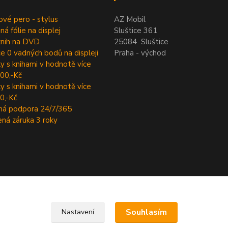
vé pero - stylus
AZ Mobil
ná fólie na displej
Sluštice 361
knih na DVD
25084 Sluštice
e 0 vadných bodů na displeji
Praha - východ
y s knihami v hodnotě více
00,-Kč
y s knihami v hodnotě více
0,-Kč
ná podpora 24/7/365
ená záruka 3 roky
Souhlasím
Nastavení