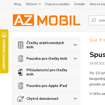
Blog
Obchod
Doprava a platba
Kontakt
Akce na sr
Úvod
N
Čtečky elektronických
knih
Spus
Pouzdra pro čtečky knih
16.09.202
Příslušenství pro čtečky
Po 15 let
knih
bezpečný 
prosím s
Pouzdra pro Apple iPad
V této se
Chytrá domácnost