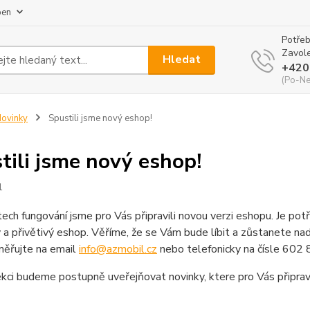
pen
Potřeb
Zavole
Hledat
+420
(Po-Ne
ovinky
Spustili jsme nový eshop!
tili jsme nový eshop!
1
ech fungování jsme pro Vás připravili novou verzi eshopu. Je potř
a přivětivý eshop. Věříme, že se Vám bude líbit a zůstanete nad
měřujte na email
info@azmobil.cz
nebo telefonicky na čísle 602
kci budeme postupně uveřejňovat novinky, ktere pro Vás připra