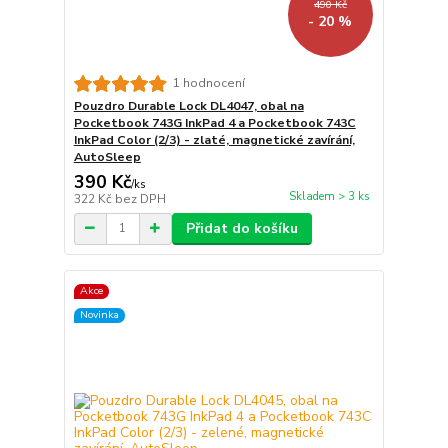
490 Kč
- 20 %
1 hodnocení
Pouzdro Durable Lock DL4047, obal na
Pocketbook 743G InkPad 4 a Pocketbook 743C
InkPad Color (2/3) - zlaté, magnetické zavírání,
AutoSleep
390 Kč
/
ks
Skladem > 3 ks
322 Kč
bez DPH
Přidat do košíku
Akce
Novinka