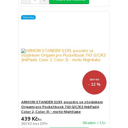
Novinka
499 Kč
- 12 %
ARMORI STANDER S193, pouzdro se stojánkem
Origami pro Pocketbook 743 G/C/K3 (InkPad4,
Color 2, Color 3) - motiv Nightlake
439 Kč
/
ks
Skladem > 3 ks
363 Kč
bez DPH