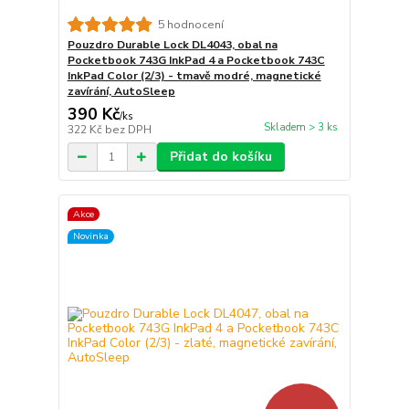
5 hodnocení
Pouzdro Durable Lock DL4043, obal na
Pocketbook 743G InkPad 4 a Pocketbook 743C
InkPad Color (2/3) - tmavě modré, magnetické
zavírání, AutoSleep
390 Kč
/
ks
Skladem > 3 ks
322 Kč
bez DPH
Přidat do košíku
Akce
Novinka