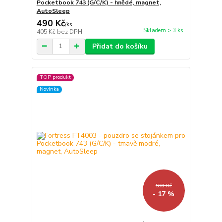
Pocketbook 743 (G/C/K) - hnědé, magnet,
AutoSleep
490 Kč
/
ks
Skladem > 3 ks
405 Kč
bez DPH
Přidat do košíku
TOP produkt
Novinka
590 Kč
- 17 %