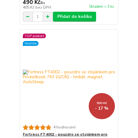
490 Kč
/
ks
Skladem > 3 ks
405 Kč
bez DPH
Přidat do košíku
TOP produkt
Novinka
590 Kč
- 17 %
4 hodnocení
Fortress FT4002 - pouzdro se stojánkem pro