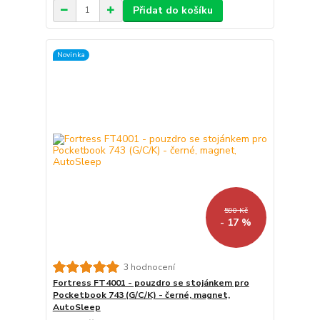
Přidat do košíku
Novinka
590 Kč
- 17 %
3 hodnocení
Fortress FT4001 - pouzdro se stojánkem pro
Pocketbook 743 (G/C/K) - černé, magnet,
AutoSleep