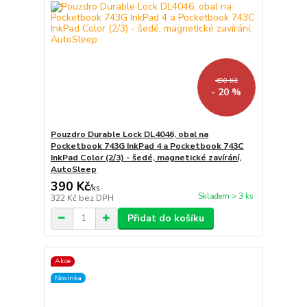
490 Kč
- 20 %
Pouzdro Durable Lock DL4046, obal na
Pocketbook 743G InkPad 4 a Pocketbook 743C
InkPad Color (2/3) - šedé, magnetické zavírání,
AutoSleep
390 Kč
/
ks
Skladem > 3 ks
322 Kč
bez DPH
Přidat do košíku
Akce
Novinka