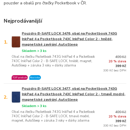
pouzder a obalů pro čtečky Pocketbook v ČR.
Nejprodávanější
Pouzdro B-SAFE LOCK 3476, obal na Pocketbook 743G
InkPad 4 a Pocketbook 743C InkPad Color 2 - hnědé,
1.
magnetické zavírání, AutoSleep
Skladem > 3 ks
Obal na čtečku Pocketbook 743G InkPad 4 a Pocketbook
499 Kč
743C InkPad Color 2 - B-SAFE LOCK, hnědé, magnet,
20 % sleva
AutoSleep + záruka 3 roky + dárky zdarma
399 Kč
330 Kč bez DPH
TOP produkt
Novinka
Pouzdro B-SAFE LOCK 3477, obal na Pocketbook 743G
InkPad 4 a Pocketbook 743C InkPad Color 2 - tmavě modré,
2.
magnetické zavírání, AutoSleep
Skladem > 3 ks
Obal na čtečku Pocketbook 743G InkPad 4 a Pocketbook
499 Kč
743C InkPad Color 2 - B-SAFE LOCK, tmavě modré,
20 % sleva
magnet, AutoSleep + záruka 3 roky + dárky zdarma
399 Kč
330 Kč bez DPH