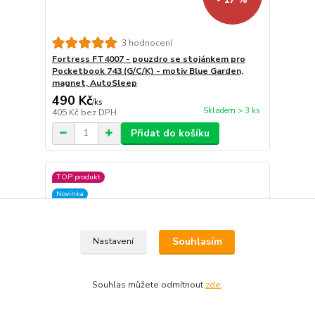
3 hodnocení
Fortress FT4007 - pouzdro se stojánkem pro
Pocketbook 743 (G/C/K) - motiv Blue Garden,
magnet, AutoSleep
490 Kč
/
ks
Skladem > 3 ks
405 Kč
bez DPH
Přidat do košíku
TOP produkt
Novinka
Souhlasím
Nastavení
Souhlas můžete odmítnout
zde
.