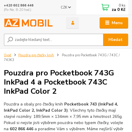
0
ks
+420 602 866 446
CZK
za
0 Kč
(Po-Ne, 8-20 hod.)
Menu
Hledat
Úvod
Pouzdra pro čtečky knih
Pouzdra pro Pocketbook 743G / 743C /
743K3
Pouzdra pro Pocketbook 743G
InkPad 4 a Pocketbook 743C
InkPad Color 2
Pouzdra a obaly pro čtečky knih
Pocketbook 743 (InkPad 4,
InkPad Color 2, InkPad Color 3)
. Všechny tyto čtečky mají
stejné rozměry: 189,5mm × 134mm × 7,95 mm a hmotnost 265g.
Pokud si nejste jisti výběrem pouzdra nebo typem čtečky, volejte
na
602 866 446
a poradíme Vám s výběrem. Máme nejširší výběr