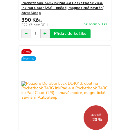
Pocketbook 743G InkPad 4 a Pocketbook 743C
InkPad Color (2/3) - hnědé, magnetické zavírání,
AutoSleep
390 Kč
/
ks
Skladem > 3 ks
322 Kč
bez DPH
Přidat do košíku
Akce
Novinka
490 Kč
- 20 %