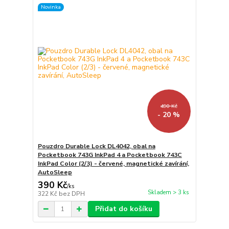
Novinka
490 Kč
- 20 %
Pouzdro Durable Lock DL4042, obal na
Pocketbook 743G InkPad 4 a Pocketbook 743C
InkPad Color (2/3) - červené, magnetické zavírání,
AutoSleep
390 Kč
/
ks
Skladem > 3 ks
322 Kč
bez DPH
Přidat do košíku