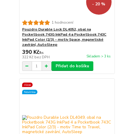
- 20 %
1 hodnocení
Pouzdro Durable Lock DL4052, obal na
Pocketbook 743G InkPad 4 a Pocketbook 743C
InkPad Color (2/3) - motiv Space, magnetické
zavírání, AutoSleep
390 Kč
/
ks
Skladem > 3 ks
322 Kč
bez DPH
Přidat do košíku
Akce
Novinka