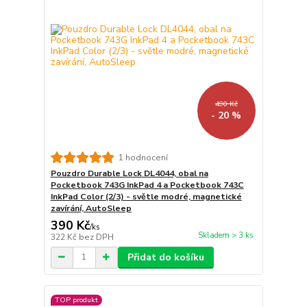
490 Kč
- 20 %
1 hodnocení
Pouzdro Durable Lock DL4044, obal na
Pocketbook 743G InkPad 4 a Pocketbook 743C
InkPad Color (2/3) - světle modré, magnetické
zavírání, AutoSleep
390 Kč
/
ks
Skladem > 3 ks
322 Kč
bez DPH
Přidat do košíku
TOP produkt