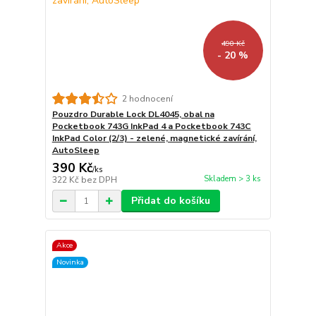
490 Kč
- 20 %
2 hodnocení
Pouzdro Durable Lock DL4045, obal na
Pocketbook 743G InkPad 4 a Pocketbook 743C
InkPad Color (2/3) - zelené, magnetické zavírání,
AutoSleep
390 Kč
/
ks
Skladem > 3 ks
322 Kč
bez DPH
Přidat do košíku
Akce
Novinka