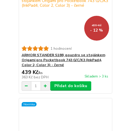
499 Kč
- 12 %
1 hodnocení
ARMORI STANDER S188, pouzdro se stojánkem
Origami pro Pocketbook 743 G/C/K3 (InkPad4,
Color 2, Color 3) - černé
439 Kč
/
ks
Skladem > 3 ks
363 Kč
bez DPH
Přidat do košíku
Novinka