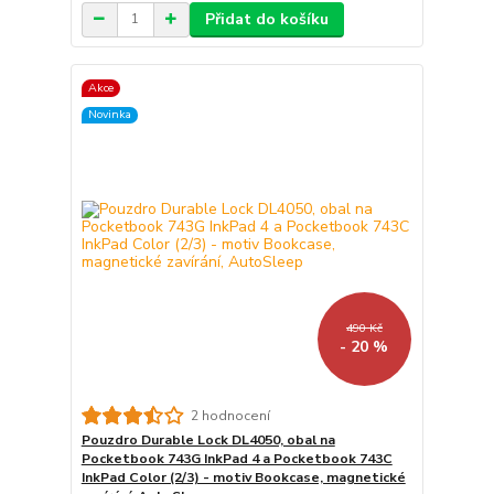
Přidat do košíku
Akce
Novinka
490 Kč
- 20 %
2 hodnocení
Pouzdro Durable Lock DL4050, obal na
Pocketbook 743G InkPad 4 a Pocketbook 743C
InkPad Color (2/3) - motiv Bookcase, magnetické