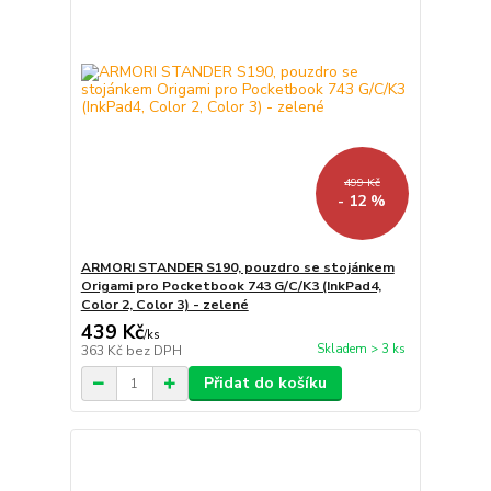
499 Kč
- 12 %
ARMORI STANDER S190, pouzdro se stojánkem
Origami pro Pocketbook 743 G/C/K3 (InkPad4,
Color 2, Color 3) - zelené
439 Kč
/
ks
Skladem > 3 ks
363 Kč
bez DPH
Přidat do košíku