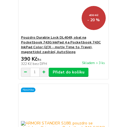
490 Kč
- 20 %
Pouzdro Durable Lock DL4049, obal na
Pocketbook 743G InkPad 4 a Pocketbook 743C
InkPad Color (2/3) - motiv Time to Travel,
magnetické zavírání, AutoSleep
390 Kč
/
ks
Skladem > 3 ks
322 Kč
bez DPH
Přidat do košíku
Novinka