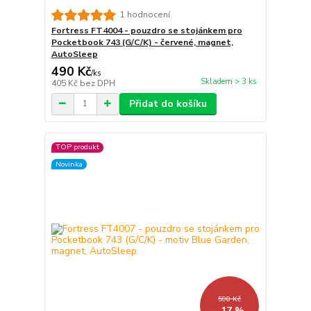
1 hodnocení
Fortress FT4004 - pouzdro se stojánkem pro
Pocketbook 743 (G/C/K) - červené, magnet,
AutoSleep
490 Kč
/
ks
Skladem > 3 ks
405 Kč
bez DPH
Přidat do košíku
TOP produkt
Novinka
590 Kč
- 17 %