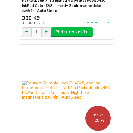
Pocketbook 743G InkPad 4 a Pocketbook 743C
InkPad Color (2/3) - motiv Gogh, magnetické
zavírání, AutoSleep
390 Kč
/
ks
Skladem > 3 ks
322 Kč
bez DPH
Přidat do košíku
490 Kč
- 20 %