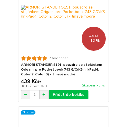
499 Kč
- 12 %
2 hodnocení
ARMORI STANDER S191, pouzdro se stojánkem
Origami pro Pocketbook 743 G/C/K3 (InkPad4,
Color 2, Color 3) - tmavě modré
439 Kč
/
ks
Skladem > 3 ks
363 Kč
bez DPH
Přidat do košíku
Novinka