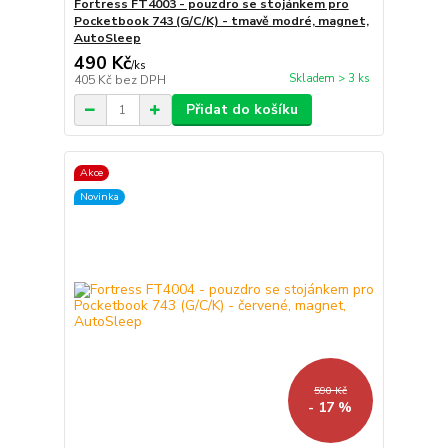
Fortress FT4003 - pouzdro se stojánkem pro
Pocketbook 743 (G/C/K) - tmavě modré, magnet,
AutoSleep
490 Kč
/
ks
Skladem > 3 ks
405 Kč
bez DPH
Přidat do košíku
Akce
Novinka
590 Kč
- 17 %