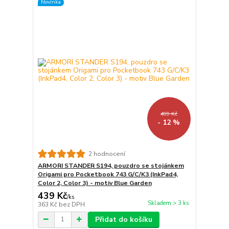
Novinka
499 Kč
- 12 %
2 hodnocení
ARMORI STANDER S194, pouzdro se stojánkem
Origami pro Pocketbook 743 G/C/K3 (InkPad4,
Color 2, Color 3) - motiv Blue Garden
439 Kč
/
ks
Skladem > 3 ks
363 Kč
bez DPH
Přidat do košíku