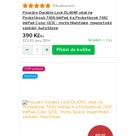
4 hodnocení
Pouzdro Durable Lock DL4048, obal na
Pocketbook 743G InkPad 4 a Pocketbook 743C
InkPad Color (2/3) - motiv Nightlake, magnetické
zavírání, AutoSleep
390 Kč
/
ks
Skladem > 3 ks
322 Kč
bez DPH
Přidat do košíku
TOP produkt
Novinka
490 Kč