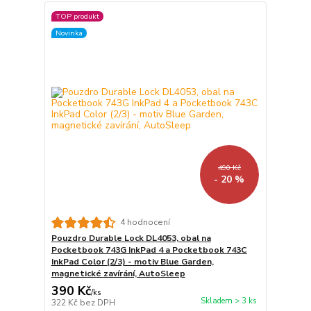
TOP produkt
Novinka
490 Kč
- 20 %
4 hodnocení
Pouzdro Durable Lock DL4053, obal na
Pocketbook 743G InkPad 4 a Pocketbook 743C
InkPad Color (2/3) - motiv Blue Garden,
magnetické zavírání, AutoSleep
390 Kč
/
ks
Skladem > 3 ks
322 Kč
bez DPH