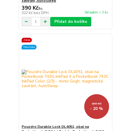
zavírání, AutoSleep
390 Kč
/
ks
Skladem > 3 ks
322 Kč
bez DPH
Přidat do košíku
Akce
Novinka
490 Kč
- 20 %
Pouzdro Durable Lock DL4051, obal na