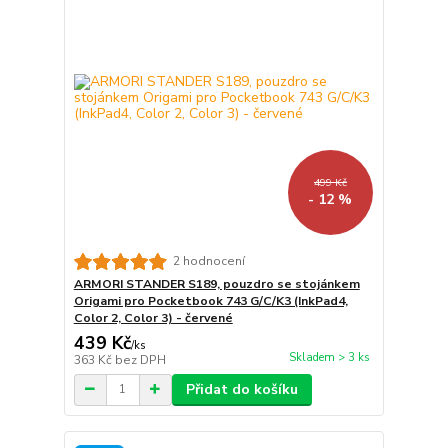
499 Kč
- 12 %
2 hodnocení
ARMORI STANDER S189, pouzdro se stojánkem
Origami pro Pocketbook 743 G/C/K3 (InkPad4,
Color 2, Color 3) - červené
439 Kč
/
ks
Skladem > 3 ks
363 Kč
bez DPH
Přidat do košíku