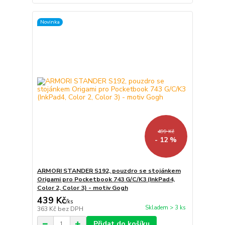
Novinka
499 Kč
- 12 %
ARMORI STANDER S192, pouzdro se stojánkem
Origami pro Pocketbook 743 G/C/K3 (InkPad4,
Color 2, Color 3) - motiv Gogh
439 Kč
/
ks
Skladem > 3 ks
363 Kč
bez DPH
Přidat do košíku