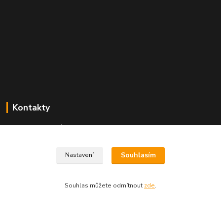
Kontakty
Tomáš Pejcha
+420 602 866 446
(Po-Ne, 8-20 hod.)
Souhlasím
Nastavení
info@azmobil.cz
Souhlas můžete odmítnout
zde
.