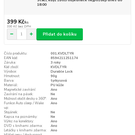
Stačí, když zboží objednáte nejpozději dnes do
18:00
399 Kč
/
ks
330 Kč
bez DPH
Přidat do košíku
Číslo produktu:
001.KVDLTYR
EAN kód:
8594211251174
Záruka:
3 roky
Kód zboží:
KVDLTYR
Výrobce:
Durable Lock
Hmotnost:
90g
Barva:
tyrkysová
Materiál:
PU kůže
Magnetické zavírání:
Ano
Zavírání na pásek:
Ne
Možnost otočit desky o 360°:
Ano
Funkce Auto sleep / Wake
Ano
up:
Stojánek:
Ne
Kapsa na poznámky:
Ne
Výřez na konektory:
Ano
DVD s knihami zdarma:
Ano
Letáčky s knihami zdarma:
Ano
Hlídat cenu / dostupnost