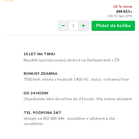
20 % sleva
399 Kč
/
ks
330 Kč
bez DPH
Přidat do košíku
15 LET NA TRHU
Největší specializovaný obchod se čtečkami knih v ČR
BONUSY ZDARMA
7500 knih, eknihy v hodnotě 1400,-Kč, stylus, ochranná fólie
DO 24 HODIN
Objednávku Vám doručíme do 24 hodin. Vše máme skladem
TEL. PODPORA 24/7
Volejte na 602 866 446 - poradíme s výběrem a vše
vysvětlíme