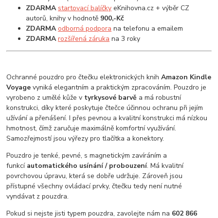
ZDARMA
startovací balíčky
eKnihovna.cz + výběr CZ
autorů, knihy v hodnotě
900,-Kč
ZDARMA
odborná podpora
na telefonu a emailem
ZDARMA
rozšířená záruka
na 3 roky
Ochranné pouzdro pro čtečku elektronických knih
Amazon Kindle
Voyage
vyniká elegantním a praktickým zpracováním. Pouzdro je
vyrobeno z umělé kůže v
tyrkysové barvě
a má robustní
konstrukci, díky které poskytuje čtečce účinnou ochranu při jejím
užívání a přenášení. I přes pevnou a kvalitní konstrukci má nízkou
hmotnost, čímž zaručuje maximálně komfortní využívání.
Samozřejmostí jsou výřezy pro tlačítka a konektory.
Pouzdro je tenké, pevné, s magnetickým zavíráním a
funkcí
automatického usínání / probouzení
. Má kvalitní
povrchovou úpravu, která se dobře udržuje. Zároveň jsou
přístupné všechny ovládací prvky, čtečku tedy není nutné
vyndávat z pouzdra.
Pokud si nejste jisti typem pouzdra, zavolejte nám na
602 866