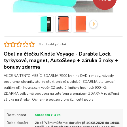
Ohodnotit produkt
Obal na čtečku Kindle Voyage - Durable Lock,
tyrkysové, magnet, AutoSleep + záruka 3 roky +
bonusy zdarma
AKCE NA TENTO MĚSÍC: ZDARMA 7500 knih na DVD + mapy, návody,
programy, slovníky atd. (v elektronické podobě) ZDARMA startovací
balíčky eKnihovna.cz + výběr CZ autorů, knihy v hodnotě 900,-Kč
ZDARMA odborná podpora na telefonu a emailem ZDARMA rozšířená
záruka na 3 roky Ochranné pouzdro pro čt...
celý popis
Dostupnost
Skladem > 3 ks
Doba dodání
Zboží Vám můžeme doručit již 10.08.2026 do 16:00.