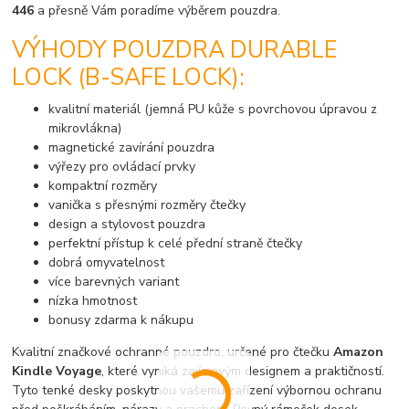
446
a přesně Vám poradíme výběrem pouzdra.
VÝHODY POUZDRA DURABLE
LOCK (B-SAFE LOCK):
kvalitní materiál (jemná PU kůže s povrchovou úpravou z
mikrovlákna)
magnetické zavírání pouzdra
výřezy pro ovládací prvky
kompaktní rozměry
vanička s přesnými rozměry čtečky
design a stylovost pouzdra
perfektní přístup k celé přední straně čtečky
dobrá omyvatelnost
více barevných variant
nízka hmotnost
bonusy zdarma k nákupu
Kvalitní značkové ochranné pouzdro, určené pro čtečku
Amazon
Kindle Voyage
, které vyniká zajímavým designem a praktičností.
Tyto tenké desky poskytnou vašemu zařízení výbornou ochranu