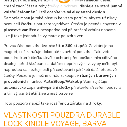
před poškrábáním, nárazy a prachem. Pevný rámeček desek
chrání zadní část a rohy čtečky, o ochranu displeje se stará
jemné
vnitřní čalounění
. Jistě oceníte velmi
elegantní design
.
Samozřejmostí je také přístup ke všem portům, abyste už nikdy
nemuseli čtečku z pouzdra vyndávat. Čtečka je pevně uchycena v
plastové vaničce
a nevypadne ani při otočení vzhůru nohama.
Lze ji také jednoduše vyjmout z pouzdra ven.
Pravou část pouzdra
lze otočit o 360 stupňů
. Zavírání je na
magnet, což zaručuje dokonalé uzavření pouzdra. Takovéto
pouzdro, které čtečku skvěle ochrání před poškozením citlivého
displeje, před škrábanci a dalšími nepříznivými vlivy by mělo být
naprostou samozřejmostí při cestování i jakékoli další přepravě
čtečky. Pouzdro je možné u nás zakoupit v
různých barevných
provedeních
. Funkce
AutoSleep/WakeUp
Vám zajišťuje
automatické zapínaní/vypínání čtečky při otevření/zavření pouzdra
a tím výrazně
šetří životnost baterie
.
Toto pouzdro nabízí také rozšířenou záruku na
3 roky
.
VLASTNOSTI POUZDRA DURABLE
LOCK KINDLE VOYAGE, BARVA