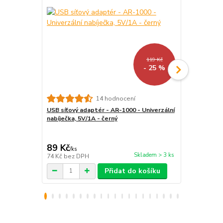
119 Kč
- 25 %
14 hodnocení
USB síťový adaptér - AR-1000 - Univerzální
Atmoog AL-0
nabíječka, 5V/1A - černý
všechny čteč
89 Kč
159 Kč
/
ks
/
ks
Skladem > 3 ks
74 Kč
bez DPH
131 Kč
bez 
Přidat do košíku