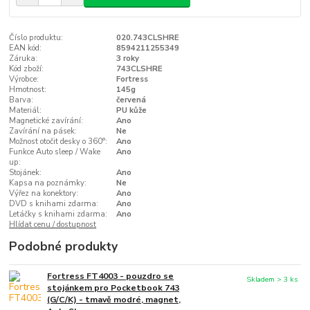
Číslo produktu:
020.743CLSHRE
EAN kód:
8594211255349
Záruka:
3 roky
Kód zboží:
743CLSHRE
Výrobce:
Fortress
Hmotnost:
145g
Barva:
červená
Materiál:
PU kůže
Magnetické zavírání:
Ano
Zavírání na pásek:
Ne
Možnost otočit desky o 360°:
Ano
Funkce Auto sleep / Wake
Ano
up:
Stojánek:
Ano
Kapsa na poznámky:
Ne
Výřez na konektory:
Ano
DVD s knihami zdarma:
Ano
Letáčky s knihami zdarma:
Ano
Hlídat cenu / dostupnost
Podobné produkty
Fortress FT4003 - pouzdro se
Skladem > 3 ks
stojánkem pro Pocketbook 743
(G/C/K) - tmavě modré, magnet,