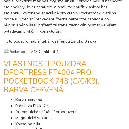
nabízí praktický
magnetický stojánek
. Zároveň pokud nechcete
stojánek využívat nemusíte a obal lze použit klasicky bez
stojánku. Vyrobeno speciálně pro čtečky Pocketbook (většina
modelů). Precizní provedení, čtečka perfektně zapadne do
připraveného šasi, přičemž zůstane zachován přístup ke všem
ovládacím prvkům i konektorům.
Toto pouzdro nabízí také rozšířenou záruku
3 roky
.
VLASTNOSTI POUZDRA
DFORTRESS FT4004 PRO
POCKETBOOK 743 (G/C/K3),
BARVA ČERVENÁ:
Barva: červená
Prémiová PU kůže
Automatické usínání / probouzení
Magnetický stojánek
Kapsa na ruku