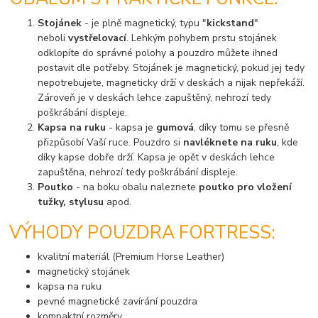
Stojánek
- je plně magnetický, typu "
kickstand
"
neboli
vystřelovací
. Lehkým pohybem prstu stojánek
odklopíte do správné polohy a pouzdro můžete ihned
postavit dle potřeby. Stojánek je magnetický, pokud jej tedy
nepotrebujete, magneticky drží v deskách a nijak nepřekáží.
Zároveň je v deskách lehce zapuštěný, nehrozí tedy
poškrábání displeje.
Kapsa na ruku
- kapsa je
gumová
, díky tomu se přesně
přizpůsobí Vaší ruce. Pouzdro si
navléknete na ruku
, kde
díky kapse dobře drží. Kapsa je opět v deskách lehce
zapuštěna, nehrozí tedy poškrábání displeje.
Poutko
- na boku obalu naleznete
poutko pro vložení
tužky, stylusu
apod.
VÝHODY POUZDRA FORTRESS:
kvalitní materiál (Premium Horse Leather)
magnetický stojánek
kapsa na ruku
pevné magnetické zavírání pouzdra
kompaktní rozměry