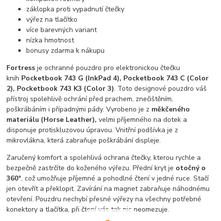
záklopka proti vypadnutí čtečky
výřez na tlačítko
více barevných variant
nízka hmotnost
bonusy zdarma k nákupu
Fortress
je ochranné pouzdro pro elektronickou čtečku
knih
Pocketbook 743 G (InkPad 4), Pocketbook 743 C (Color
2), Pocketbook 743 K3 (Color 3)
. Toto designové pouzdro váš
přístroj spolehlivě ochrání před prachem, znečištěním,
poškrábáním i případnými pády. Vyrobeno je z
měkčeného
materiálu (Horse Leather),
velmi příjemného na dotek a
disponuje protiskluzovou úpravou. Vnitřní podšívka je z
mikrovlákna, která zabraňuje poškrábání displeje.
Zaručený komfort a spolehlivá ochrana čtečky, kterou rychle a
bezpečně zastrčíte do koženého výřezu. Přední kryt je
otočný o
360°
, což umožňuje příjemné a pohodlné čtení v jedné ruce. Stačí
jen otevřít a překlopit. Zavírání na magnet zabraňuje náhodnému
otevření. Pouzdru nechybí přesné výřezy na všechny potřebné
konektory a tlačítka, při čtení vás tak nic neomezuje.