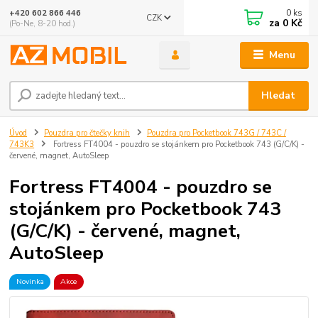
0
ks
+420 602 866 446
CZK
za
0 Kč
(Po-Ne, 8-20 hod.)
Menu
Hledat
Úvod
Pouzdra pro čtečky knih
Pouzdra pro Pocketbook 743G / 743C /
743K3
Fortress FT4004 - pouzdro se stojánkem pro Pocketbook 743 (G/C/K) -
červené, magnet, AutoSleep
Fortress FT4004 - pouzdro se
stojánkem pro Pocketbook 743
(G/C/K) - červené, magnet,
AutoSleep
Novinka
Akce