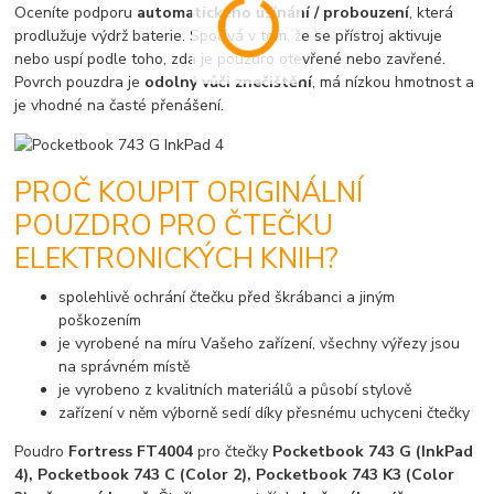
Oceníte podporu
automatického usínání / probouzení
, která
prodlužuje výdrž baterie. Spočívá v tom, že se přístroj aktivuje
nebo uspí podle toho, zda je pouzdro otevřené nebo zavřené.
Povrch pouzdra je
odolný vůči znečištění
, má nízkou hmotnost a
je vhodné na časté přenášení.
PROČ KOUPIT ORIGINÁLNÍ
POUZDRO PRO ČTEČKU
ELEKTRONICKÝCH KNIH?
spolehlivě ochrání čtečku před škrábanci a jiným
poškozením
je vyrobené na míru Vašeho zařízení, všechny výřezy jsou
na správném místě
je vyrobeno z kvalitních materiálů a působí stylově
zařízení v něm výborně sedí díky přesnému uchyceni čtečky
Poudro
Fortress FT4004
pro čtečky
Pocketbook 743 G (InkPad
4), Pocketbook 743 C (Color 2), Pocketbook 743 K3 (Color