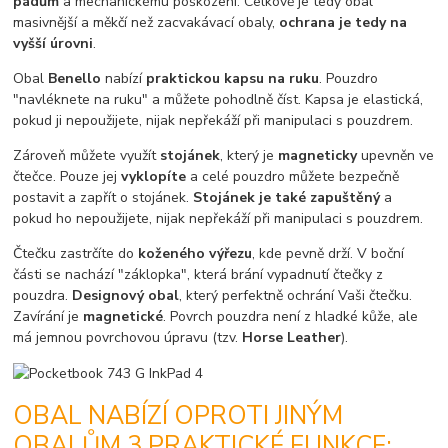
pádům
a mechanickému poškozeni. Celkově je tedy obal
masivnější a měkčí než zacvakávací obaly,
ochrana je tedy na
vyšší úrovni
.
Obal
Benello
nabízí
praktickou kapsu na ruku
. Pouzdro
"navléknete na ruku" a můžete pohodlně číst. Kapsa je elastická,
pokud ji nepoužijete, nijak nepřekáží při manipulaci s pouzdrem.
Zároveň můžete využít
stojánek
, který je
magneticky
upevněn ve
čtečce. Pouze jej
vyklopíte
a celé pouzdro můžete bezpečně
postavit a zapřít o stojánek.
Stojánek je také zapuštěný
a
pokud ho nepoužijete, nijak nepřekáží při manipulaci s pouzdrem.
Čtečku zastrčíte do
koženého výřezu
, kde pevně drží. V boční
části se nachází "záklopka", která brání vypadnutí čtečky z
pouzdra.
Designový obal
, který perfektně ochrání Vaši čtečku.
Zavírání je
magnetické
. Povrch pouzdra není z hladké kůže, ale
má jemnou povrchovou úpravu (tzv.
Horse Leather
).
OBAL NABÍZÍ OPROTI JINÝM
OBALŮM 3 PRAKTICKÉ FUNKCE: