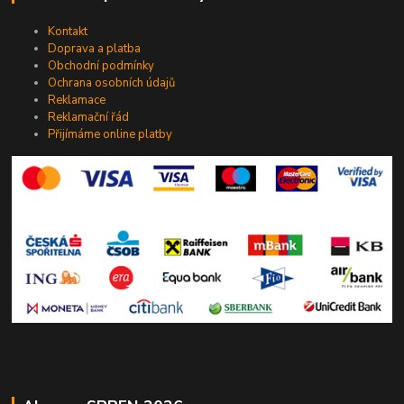
Kontakt
Doprava a platba
Obchodní podmínky
Ochrana osobních údajů
Reklamace
Reklamační řád
Přijímáme online platby