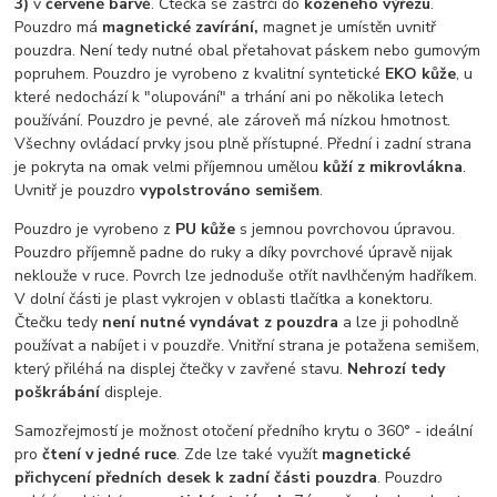
3)
v
červené barvě
. Čtečka se zastrčí do
koženého výřezu
.
Pouzdro má
magnetické zavírání,
magnet je umístěn uvnitř
pouzdra. Není tedy nutné obal přetahovat páskem nebo gumovým
popruhem. Pouzdro je vyrobeno z kvalitní syntetické
EKO kůže
, u
které nedochází k "olupování" a trhání ani po několika letech
používání. Pouzdro je pevné, ale zároveň má nízkou hmotnost.
Všechny ovládací prvky jsou plně přístupné. Přední i zadní strana
je pokryta na omak velmi příjemnou umělou
kůží z mikrovlákna
.
Uvnitř je pouzdro
vypolstrováno semišem
.
Pouzdro je vyrobeno z
PU kůže
s jemnou povrchovou úpravou.
Pouzdro příjemně padne do ruky a díky povrchové úpravě nijak
neklouže v ruce. Povrch lze jednoduše otřít navlhčeným hadříkem.
V dolní části je plast vykrojen v oblasti tlačítka a konektoru.
Čtečku tedy
není nutné vyndávat z pouzdra
a lze ji pohodlně
používat a nabíjet i v pouzdře. Vnitřní strana je potažena semišem,
který přiléhá na displej čtečky v zavřené stavu.
Nehrozí tedy
poškrábání
displeje.
Samozřejmostí je možnost otočení předního krytu o 360° - ideální
pro
čtení v jedné ruce
. Zde lze také využít
magnetické
přichycení předních desek k zadní části pouzdra
. Pouzdro