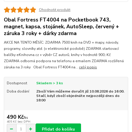
Ohodnotit produkt
Obal Fortress FT4004 na Pocketbook 743,
magnet, kapsa, stojánek, AutoSleep, červený +
záruka 3 roky + dárky zdarma
AKCE NA TENTO MĚSÍC: ZDARMA 7500 knih na DVD + mapy, návody,
programy, slovníky atd. (v elektronické podobě) ZDARMA startovací
balíčky eKnihovna.cz + výběr CZ autorů, knihy v hodnotě 900,-Kč
ZDARMA odborná podpora na telefonu a emailem ZDARMA rozšířená
záruka na 3 roky Obal Fortress FT4004 na...
celý popis
Dostupnost
Skladem > 3 ks
Doba dodání
Zboží Vám můžeme doručit již 10.08.2026 do 16:00.
Stačí, když zboží objednáte nejpozději dnes do
18:00
490 Kč
/
ks
405 Kč
bez DPH
Přidat do košíku