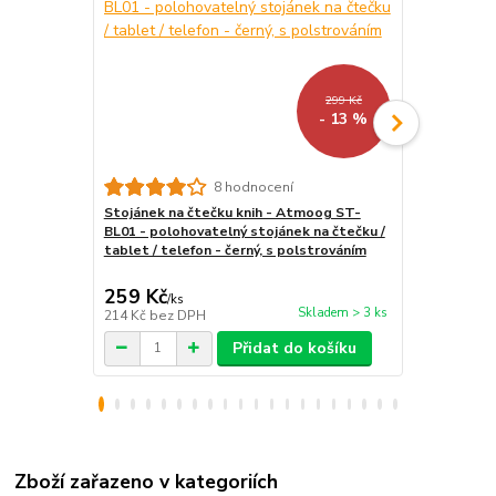
299 Kč
- 13 %
8 hodnocení
Stojánek na čtečku knih - Atmoog ST-
USB síťový a
BL01 - polohovatelný stojánek na čtečku /
nabíječka, 5
tablet / telefon - černý, s polstrováním
259 Kč
89 Kč
/
ks
/
ks
Skladem > 3 ks
214 Kč
bez DPH
74 Kč
bez D
Přidat do košíku
Zboží zařazeno v kategoriích