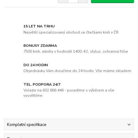
15 LET NA TRHU
Největší specializovaný obchod se čtečkami knih v ČR
BONUSY ZDARMA
7500 knih, eknihy v hodnotě 1400,-Kč, stylus, ochranná fólie
DO 24 HODIN
Objednávku Vám doručíme do 24 hodin. Vše máme skladem
TEL. PODPORA 24/7
Volejte na 602 866 446 - poradíme s výběrem a vše
vysvětlíme
Kompletní specifikace