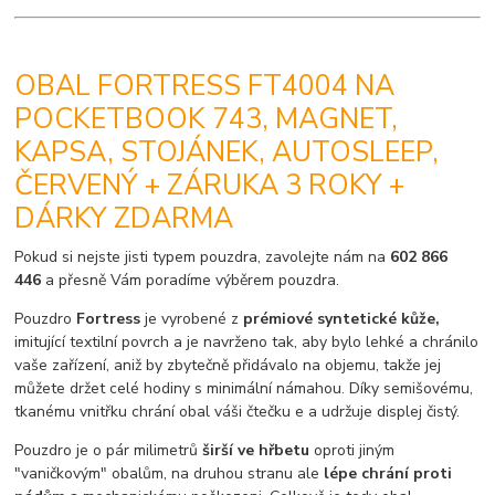
OBAL FORTRESS FT4004 NA
POCKETBOOK 743, MAGNET,
KAPSA, STOJÁNEK, AUTOSLEEP,
ČERVENÝ + ZÁRUKA 3 ROKY +
DÁRKY ZDARMA
Pokud si nejste jisti typem pouzdra, zavolejte nám na
602 866
446
a přesně Vám poradíme výběrem pouzdra.
Pouzdro
Fortress
je vyrobené z
prémiové syntetické kůže,
imitující textilní povrch a je navrženo tak, aby bylo lehké a chránilo
vaše zařízení, aniž by zbytečně přidávalo na objemu, takže jej
můžete držet celé hodiny s minimální námahou. Díky semišovému,
tkanému vnitřku chrání obal váši čtečku e a udržuje displej čistý.
Pouzdro je o pár milimetrů
širší ve hřbetu
oproti jiným
"vaničkovým" obalům, na druhou stranu ale
lépe chrání proti