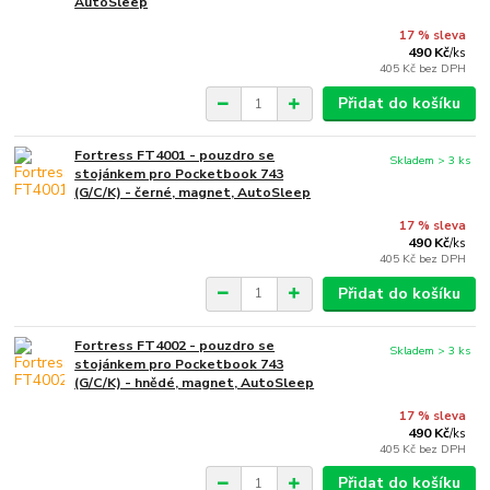
AutoSleep
17 % sleva
490 Kč
/
ks
405 Kč
bez DPH
Přidat do košíku
Fortress FT4001 - pouzdro se
Skladem > 3 ks
stojánkem pro Pocketbook 743
(G/C/K) - černé, magnet, AutoSleep
17 % sleva
490 Kč
/
ks
405 Kč
bez DPH
Přidat do košíku
Fortress FT4002 - pouzdro se
Skladem > 3 ks
stojánkem pro Pocketbook 743
(G/C/K) - hnědé, magnet, AutoSleep
17 % sleva
490 Kč
/
ks
405 Kč
bez DPH
Přidat do košíku