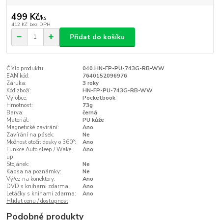
499 Kč
/
ks
412 Kč
bez DPH
Přidat do košíku
Číslo produktu:
040.HN-FP-PU-743G-RB-WW
EAN kód:
7640152096976
Záruka:
3 roky
Kód zboží:
HN-FP-PU-743G-RB-WW
Výrobce:
Pocketbook
Hmotnost:
73g
Barva:
černá
Materiál:
PU kůže
Magnetické zavírání:
Ano
Zavírání na pásek:
Ne
Možnost otočit desky o 360°:
Ano
Funkce Auto sleep / Wake
Ano
up:
Stojánek:
Ne
Kapsa na poznámky:
Ne
Výřez na konektory:
Ano
DVD s knihami zdarma:
Ano
Letáčky s knihami zdarma:
Ano
Hlídat cenu / dostupnost
Podobné produkty