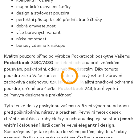
kompaktní rozměry
magnetické uchycení čtečky
design a stylovost pouzdra
perfektní přístup k celé přední straně čtečky
dobrá omyvatelnost
více barevných variant
nízka hmotnost
bonusy zdarma k nákupu
Kvalitní pouzdro přímo od výrobce Pocketbook poskytne Vašemu
Pocketbook 743C/743G
perfektní ochranu proti známkám
používání, poškrábání, oděru nebo nečistotám. Díky tomuto
pouzdru získá Vaše zařízení moderní a nový vzhled. Zároveň
zachovává designovou tloušťku 9mm. Kvalitní značkové ochranné
pouzdro, určené pro čtečku
Pocketbook 743
, které vyniká
zajímavým designem a praktičností.
Tyto tenké desky poskytnou vašemu zařízení výbornou ochranu
před poškrábáním, nárazy a prachem. Pevný rámeček desek
chrání zadní část a rohy čtečky, o ochranu displeje se stará
jemné
vnitřní čalounění
. Jistě oceníte velmi
elegantní design
.
Samozřejmostí je také přístup ke všem portům, abyste už nikdy