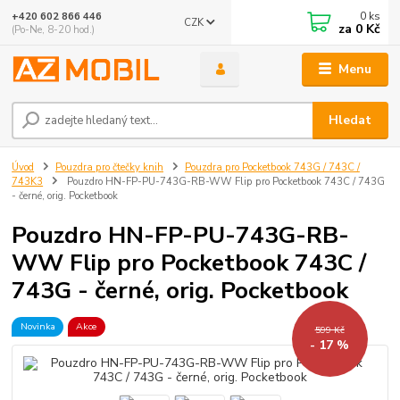
0
ks
+420 602 866 446
CZK
za
0 Kč
(Po-Ne, 8-20 hod.)
Menu
Hledat
Úvod
Pouzdra pro čtečky knih
Pouzdra pro Pocketbook 743G / 743C /
743K3
Pouzdro HN-FP-PU-743G-RB-WW Flip pro Pocketbook 743C / 743G
- černé, orig. Pocketbook
Pouzdro HN-FP-PU-743G-RB-
WW Flip pro Pocketbook 743C /
743G - černé, orig. Pocketbook
Novinka
Akce
599 Kč
- 17 %