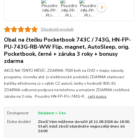
Ohodnotit produkt
Obal na čtečku Pocketbook 743C / 743G, HN-FP-
PU-743G-RB-WW Flip, magnet, AutoSleep, orig.
Pocketbook, černé + záruka 3 roky + bonusy
zdarma
AKCE NA TENTO MĚSÍC: ZDARMA 7500 knih na DVD + mapy, návody,
programy, slovníky atd. (v elektronické podobě) ZDARMA startovací
balíčky eKnihovna.cz + výběr CZ autorů, knihy v hodnotě 900,-Kč
ZDARMA odborná podpora na telefonu a emailem ZDARMA rozšířená
záruka na 3 roky Pouzdro HN-FP-PU-743G-R...
celý popis
Dostupnost
Skladem > 3 ks
Doba dodání
Zboží Vám můžeme doručit již 11.08.2026 do 16:00.
Stačí, když zboží objednáte nejpozději dnes do
24:00