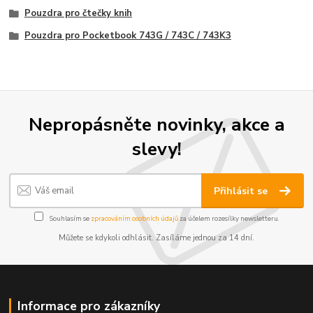
Pouzdra pro čtečky knih
Pouzdra pro Pocketbook 743G / 743C / 743K3
Nepropásněte novinky, akce a
slevy!
Přihlásit se
Souhlasím se
zpracováním osobních údajů
za účelem rozesílky newsletteru.
Můžete se kdykoli odhlásit. Zasíláme jednou za 14 dní.
Informace pro zákazníky