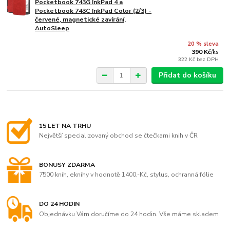
Pocketbook 743G InkPad 4 a
Pocketbook 743C InkPad Color (2/3) -
červené, magnetické zavírání,
AutoSleep
20 % sleva
390 Kč
/
ks
322 Kč
bez DPH
Přidat do košíku
15 LET NA TRHU
Největší specializovaný obchod se čtečkami knih v ČR
BONUSY ZDARMA
7500 knih, eknihy v hodnotě 1400,-Kč, stylus, ochranná fólie
DO 24 HODIN
Objednávku Vám doručíme do 24 hodin. Vše máme skladem