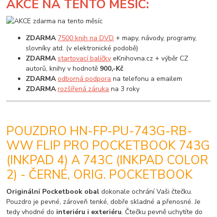
AKCE
NA TENTO MĚSÍC:
ZDARMA
7500 knih na DVD
+ mapy, návody, programy,
slovníky atd. (v elektronické podobě)
ZDARMA
startovací balíčky
eKnihovna.cz + výběr CZ
autorů, knihy v hodnotě
900,-Kč
ZDARMA
odborná podpora
na telefonu a emailem
ZDARMA
rozšířená záruka
na 3 roky
POUZDRO HN-FP-PU-743G-RB-
WW FLIP PRO POCKETBOOK 743G
(INKPAD 4) A 743C (INKPAD COLOR
2) - ČERNÉ, ORIG. POCKETBOOK
Originální Pocketbook obal
dokonale ochrání Vaši čtečku.
Pouzdro je pevné, zároveň tenké, dobře skladné a přenosné. Je
tedy vhodné do
interiéru i exteriéru
. Čtečku pevně uchytíte do