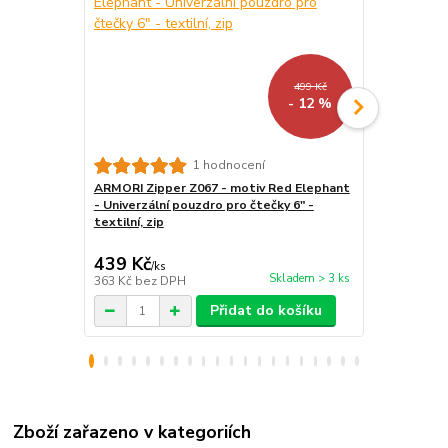
499 Kč
- 12 %
1 hodnocení
ARMORI Zipper Z067 - motiv Red Elephant
Stojánek na
- Univerzální pouzdro pro čtečky 6" -
BL01 - polo
textilní, zip
tablet / tel
439 Kč
259 Kč
/
ks
/
ks
Skladem > 3 ks
363 Kč
bez DPH
214 Kč
bez 
Přidat do košíku
Zboží zařazeno v kategoriích