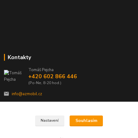
Kontakty
Tomáš Pejcha
+420 602 866 446
(Po-Ne, 8-20 hod.)
info@azmobil.cz
Souhlasím
Nastavení
Veškeré texty a popisy vytvořil Tomáš Pejcha - 2009-2026 © AZMOBIL.CZ