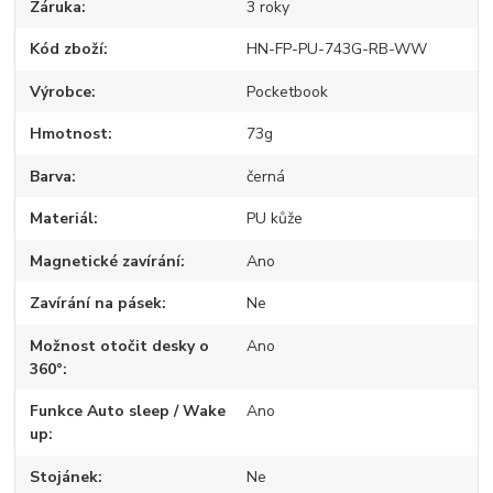
Záruka
3 roky
Kód zboží
HN-FP-PU-743G-RB-WW
Výrobce
Pocketbook
Hmotnost
73g
Barva
černá
Materiál
PU kůže
Magnetické zavírání
Ano
Zavírání na pásek
Ne
Možnost otočit desky o
Ano
360°
Funkce Auto sleep / Wake
Ano
up
Stojánek
Ne