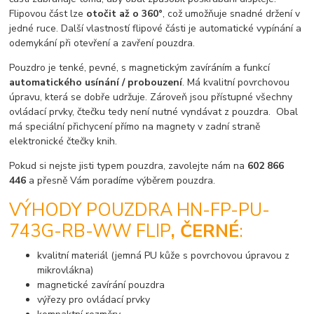
Flipovou část lze
otočit až o 360°
, což umožňuje snadné držení v
jedné ruce. Další vlastností flipové části je automatické vypínání a
odemykání při otevření a zavření pouzdra.
Pouzdro je tenké, pevné, s magnetickým zavíráním a funkcí
automatického usínání / probouzení
. Má kvalitní povrchovou
úpravu, která se dobře udržuje. Zároveň jsou přístupné všechny
ovládací prvky, čtečku tedy není nutné vyndávat z pouzdra. Obal
má speciální přichycení přímo na magnety v zadní straně
elektronické čtečky knih.
Pokud si nejste jisti typem pouzdra, zavolejte nám na
602 866
446
a přesně Vám poradíme výběrem pouzdra.
VÝHODY POUZDRA HN-FP-PU-
743G-RB-WW FLIP
, ČERNÉ
:
kvalitní materiál (jemná PU kůže s povrchovou úpravou z
mikrovlákna)
magnetické zavírání pouzdra
výřezy pro ovládací prvky