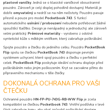
plastové vaničky
. Jedná se o klasické vaničkové oboustranné
pouzdro. Zároveň je celý displej pohodlně dostupný. Materiál je
dobře
omyvatelný
a nedrží se na něm nečistoty. Pouzdro pasuje
přesně a pouze pro model
Pocketbook 743
. S funkcí
automatického
usínání / probouzení
nebudete potřebovat žádné
spouštěcí tlačítko. Design je nenápadný a jednoduchý, ale zároveň
velmi praktický.
Prémiové materiály
- vyrobeno z odolné
syntetické kůže s měkkým vnitřkem, který zabraňuje poškrábání.
Spojte pouzdro a čtečku do jediného celku. Pouzdro
PocketBook
Flip
spolu se čtečkou
PocketBook 743
disponuje pevným
systémem uchycení, které spojí pouzdro a čtečku v perfektní
celek.
PocketBook Flip
poskytuje ideální ochranu displeje před
poškrábáním nebo jiným poškozením. Kryt se zacvakne přímo do
připraveného mechanismu v těle čtečky.
DOKONALÁ OCHRANA PRO VAŠI
ČTEČKU
Ochranné pouzdro
HN-FP-PU-743G-RB-WW Flip
je zcela
kompatibilní se čtečkou
Pocketbook 743
. Vnitřní podšívka v levé
části zabraňuje tomu, aby obal způsobil poškrábání displeje.