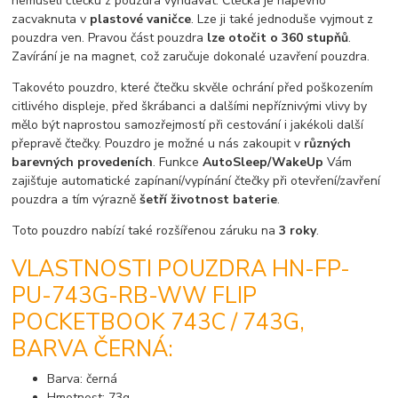
nemuseli čtečku z pouzdra vyndávat. Čtečka je napevno
zacvaknuta v
plastové vaničce
. Lze ji také jednoduše vyjmout z
pouzdra ven. Pravou část pouzdra
lze otočit o 360 stupňů
.
Zavírání je na magnet, což zaručuje dokonalé uzavření pouzdra.
Takovéto pouzdro, které čtečku skvěle ochrání před poškozením
citlivého displeje, před škrábanci a dalšími nepříznivými vlivy by
mělo být naprostou samozřejmostí při cestování i jakékoli další
přepravě čtečky. Pouzdro je možné u nás zakoupit v
různých
barevných provedeních
. Funkce
AutoSleep/WakeUp
Vám
zajišťuje automatické zapínaní/vypínání čtečky při otevření/zavření
pouzdra a tím výrazně
šetří životnost baterie
.
Toto pouzdro nabízí také rozšířenou záruku na
3 roky
.
VLASTNOSTI POUZDRA HN-FP-
PU-743G-RB-WW FLIP
POCKETBOOK 743C / 743G,
BARVA ČERNÁ:
Barva: černá
Hmotnost: 73g