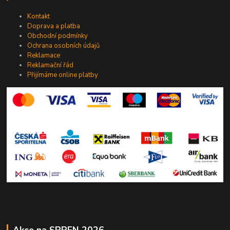
Kontakt
Doprava a platba
Obchodní podmínky
Ochrana osobních údajů
Reklamace
Reklamační řád
Přijímáme online platby