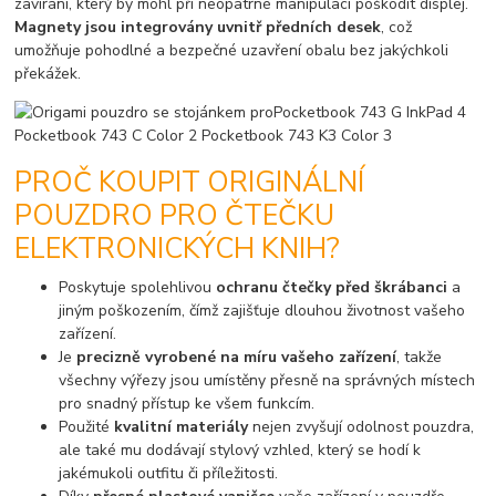
zavírání, který by mohl při neopatrné manipulaci poškodit displej.
Magnety jsou integrovány uvnitř předních desek
, což
umožňuje pohodlné a bezpečné uzavření obalu bez jakýchkoli
překážek.
PROČ KOUPIT ORIGINÁLNÍ
POUZDRO PRO ČTEČKU
ELEKTRONICKÝCH KNIH?
Poskytuje spolehlivou
ochranu čtečky před škrábanci
a
jiným poškozením, čímž zajišťuje dlouhou životnost vašeho
zařízení.
Je
precizně vyrobené na míru vašeho zařízení
, takže
všechny výřezy jsou umístěny přesně na správných místech
pro snadný přístup ke všem funkcím.
Použité
kvalitní materiály
nejen zvyšují odolnost pouzdra,
ale také mu dodávají stylový vzhled, který se hodí k
jakémukoli outfitu či příležitosti.