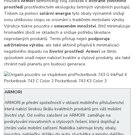
Pouzdra
Armori
demonstrují svůj závazek k
ochraně životního
prostředí
prostřednictvím ekologicky šetrných výrobních postupů.
Tiskem za pomoci
solární energie
tyto obaly významně snižují
svou uhlíkovou stopu ve srovnání s tradičními metodami výroby.
Výrobce tiskne pouzdra v
omezeném množství
, čímž minimalizuje
hromadění zboží ve skladech a snižuje potřebu likvidace
neprodaných produktů. Tento přístup nejen
podporuje
udržitelnou výrobu
, ale také aktivně přispívá k minimalizaci
negativního dopadu na
životní prostředí
.
Armori
se tímto
způsobem snaží nejen nabízet kvalitní a stylové produkty, ale také
chránit naši planetu pro budoucí generace.
ARMORI
ARMORI je přední společností v oblasti mobilního příslušenství,
která nabízí širokou škálu kvalitních produktů pro váš mobilní
životní styl. Od svého založení se ARMORI zaměřuje na
poskytování inovativních a stylových řešení, která doplňují a
chrání vaše mobilní zařízení. Nabídka zahrnuje kryty, obaly,
pouzdra, nabíječky, držáky do auta, sluchátka a mnoho dalšího,