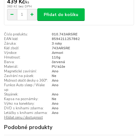
439 Kč
/
ks
363 Kč
bez DPH
Přidat do košíku
Číslo produktu:
010.743ARSRE
EAN kód:
8594211257862
Záruka:
3 roky
Kód zboží:
743ARSRE
Výrobce:
Armori
Hmotnost:
110g
Barva:
červená
Materiál:
PU kůže
Magnetické zavírání:
Ano
Zavírání na pásek:
Ne
Možnost otočit desky o 360°:
Ano
Funkce Auto sleep / Wake
Ano
up:
Stojánek:
Ano
Kapsa na poznámky:
Ne
Výřez na konektory:
Ano
DVD s knihami zdarma:
Ano
Letáčky s knihami zdarma:
Ano
Hlídat cenu / dostupnost
Podobné produkty