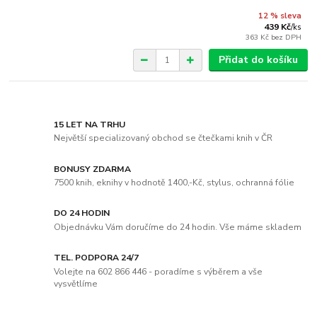
12 % sleva
439 Kč
/
ks
363 Kč
bez DPH
Přidat do košíku
15 LET NA TRHU
Největší specializovaný obchod se čtečkami knih v ČR
BONUSY ZDARMA
7500 knih, eknihy v hodnotě 1400,-Kč, stylus, ochranná fólie
DO 24 HODIN
Objednávku Vám doručíme do 24 hodin. Vše máme skladem
TEL. PODPORA 24/7
Volejte na 602 866 446 - poradíme s výběrem a vše
vysvětlíme