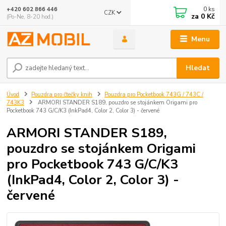
0
ks
+420 602 866 446
CZK
za
0 Kč
(Po-Ne, 8-20 hod.)
Menu
Hledat
Úvod
Pouzdra pro čtečky knih
Pouzdra pro Pocketbook 743G / 743C /
743K3
ARMORI STANDER S189, pouzdro se stojánkem Origami pro
Pocketbook 743 G/C/K3 (InkPad4, Color 2, Color 3) - červené
ARMORI STANDER S189,
pouzdro se stojánkem Origami
pro Pocketbook 743 G/C/K3
(InkPad4, Color 2, Color 3) -
červené