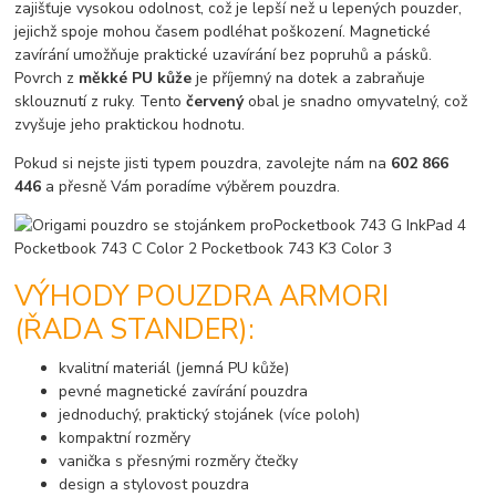
zajišťuje vysokou odolnost, což je lepší než u lepených pouzder,
jejichž spoje mohou časem podléhat poškození. Magnetické
zavírání umožňuje praktické uzavírání bez popruhů a pásků.
Povrch z
měkké PU kůže
je příjemný na dotek a zabraňuje
sklouznutí z ruky. Tento
červený
obal je snadno omyvatelný, což
zvyšuje jeho praktickou hodnotu.
Pokud si nejste jisti typem pouzdra, zavolejte nám na
602 866
446
a přesně Vám poradíme výběrem pouzdra.
VÝHODY POUZDRA ARMORI
(ŘADA STANDER):
kvalitní materiál (jemná PU kůže)
pevné magnetické zavírání pouzdra
jednoduchý, praktický stojánek (více poloh)
kompaktní rozměry
vanička s přesnými rozměry čtečky
design a stylovost pouzdra