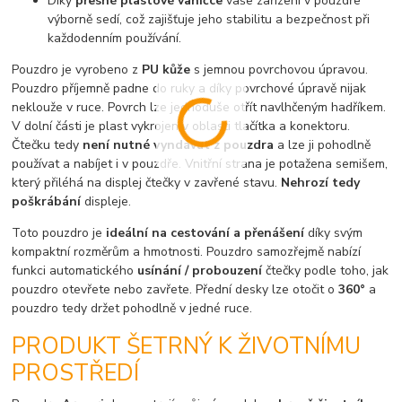
Díky
přesné plastové vaničce
vaše zařízení v pouzdře
výborně sedí, což zajišťuje jeho stabilitu a bezpečnost při
každodenním používání.
Pouzdro je vyrobeno z
PU kůže
s jemnou povrchovou úpravou.
Pouzdro příjemně padne do ruky a díky povrchové úpravě nijak
neklouže v ruce. Povrch lze jednoduše otřít navlhčeným hadříkem.
V dolní části je plast vykrojen v oblasti tlačítka a konektoru.
Čtečku tedy
není nutné vyndávat z pouzdra
a lze ji pohodlně
používat a nabíjet i v pouzdře. Vnitřní strana je potažena semišem,
který přiléhá na displej čtečky v zavřené stavu.
Nehrozí tedy
poškrábání
displeje.
Toto pouzdro je
ideální na cestování a přenášení
díky svým
kompaktní rozměrům a hmotnosti. Pouzdro samozřejmě nabízí
funkci automatického
usínání / probouzení
čtečky podle toho, jak
pouzdro otevřete nebo zavřete. Přední desky lze otočit o
360°
a
pouzdro tedy držet pohodlně v jedné ruce.
PRODUKT ŠETRNÝ K ŽIVOTNÍMU
PROSTŘEDÍ