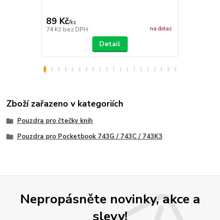
89 Kč
399 Kč
/
ks
/
ks
na dotaz
74 Kč
bez DPH
330 Kč
bez 
Detail
Zboží zařazeno v kategoriích
Pouzdra pro čtečky knih
Pouzdra pro Pocketbook 743G / 743C / 743K3
Nepropásněte novinky, akce a
slevy!