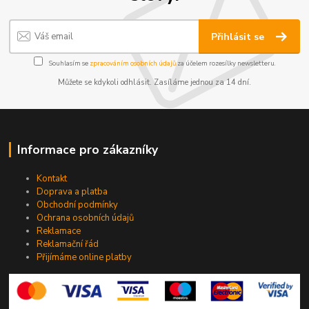
Přihlásit se
Souhlasím se
zpracováním osobních údajů
za účelem rozesílky newsletteru.
Můžete se kdykoli odhlásit. Zasíláme jednou za 14 dní.
Informace pro zákazníky
Kontakt
Doprava a platba
Obchodní podmínky
Ochrana osobních údajů
Reklamace
Reklamační řád
Přijímáme online platby