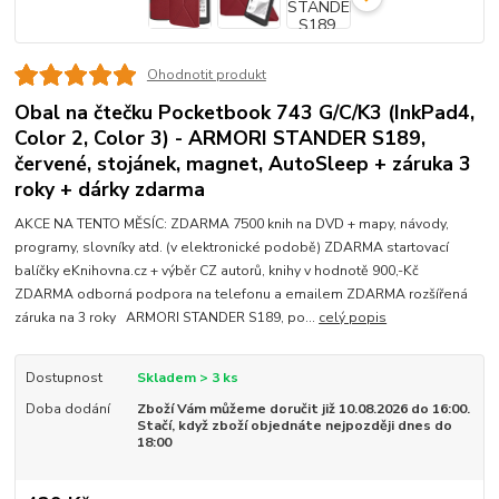
Ohodnotit produkt
Obal na čtečku Pocketbook 743 G/C/K3 (InkPad4,
Color 2, Color 3) - ARMORI STANDER S189,
červené, stojánek, magnet, AutoSleep + záruka 3
roky + dárky zdarma
AKCE NA TENTO MĚSÍC: ZDARMA 7500 knih na DVD + mapy, návody,
programy, slovníky atd. (v elektronické podobě) ZDARMA startovací
balíčky eKnihovna.cz + výběr CZ autorů, knihy v hodnotě 900,-Kč
ZDARMA odborná podpora na telefonu a emailem ZDARMA rozšířená
záruka na 3 roky ARMORI STANDER S189, po...
celý popis
Dostupnost
Skladem > 3 ks
Doba dodání
Zboží Vám můžeme doručit již 10.08.2026 do 16:00.
Stačí, když zboží objednáte nejpozději dnes do
18:00