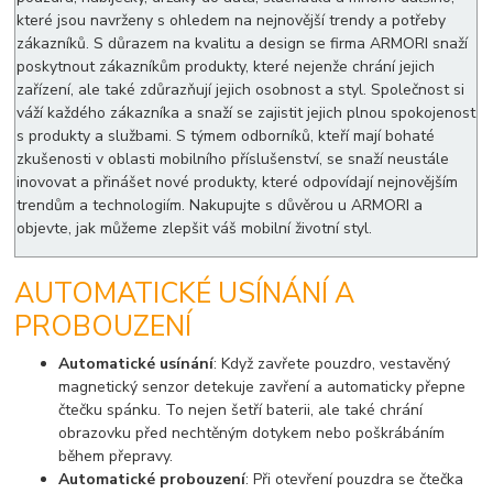
které jsou navrženy s ohledem na nejnovější trendy a potřeby
zákazníků. S důrazem na kvalitu a design se firma ARMORI snaží
poskytnout zákazníkům produkty, které nejenže chrání jejich
zařízení, ale také zdůrazňují jejich osobnost a styl. Společnost si
váží každého zákazníka a snaží se zajistit jejich plnou spokojenost
s produkty a službami. S týmem odborníků, kteří mají bohaté
zkušenosti v oblasti mobilního příslušenství, se snaží neustále
inovovat a přinášet nové produkty, které odpovídají nejnovějším
trendům a technologiím. Nakupujte s důvěrou u ARMORI a
objevte, jak můžeme zlepšit váš mobilní životní styl.
AUTOMATICKÉ USÍNÁNÍ A
PROBOUZENÍ
Automatické usínání
: Když zavřete pouzdro, vestavěný
magnetický senzor detekuje zavření a automaticky přepne
čtečku spánku. To nejen šetří baterii, ale také chrání
obrazovku před nechtěným dotykem nebo poškrábáním
během přepravy.
Automatické probouzení
: Při otevření pouzdra se čtečka