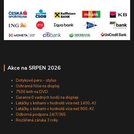
Akce na SRPEN 2026
Dotykové pero - stylus
Ochranná fólie na displej
7500 knih na DVD
Garance 0 vadných bodů na displeji
Letáčky s knihami v hodnotě více než 1400,-Kč
Letáčky s knihami v hodnotě více než 900,-Kč
Odborná podpora 24/7/365
Rozšířená záruka 3 roky