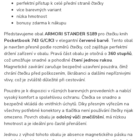
perfektní přístup k celé přední straně čtečky
více barevných variant
nízka hmotnost
bonusy zdarma k nákupu
Představujeme obal
ARMORI STANDER S189
pro čtečku knih
Pocketbook 743 G/C/K3
v elegantní
červené barvě
. Tento obal
je navržen přesně podle rozměrů čtečky, což zajišťuje perfektní
držení zařízení v obalu. Pravá část obalu je otočná o
360 stupňů
,
což umožňuje snadné a pohodlné
čtení jednou rukou
.
Magnetické zavírání zaručuje bezpečné uzavření pouzdra, čímž
chrání čtečku před poškozením, škrábanci a dalšími nepříznivými
vlivy, což je zvláště důležité při cestování.
Pouzdro je k dispozici v různých barevných provedeních a nabízí
vysoký komfort a spolehlivou ochranu. Čtečka se snadno a
bezpečně vkládá do vnitřních úchytů. Díky přesným výřezům na
všechny potřebné konektory a tlačítka není používání čtečky nijak
omezeno. Povrch obalu je
odolný vůči znečištění
, má nízkou
hmotnost a je ideální pro časté přenášení.
Jednou z výhod tohoto obalu je absence magnetického pásku na