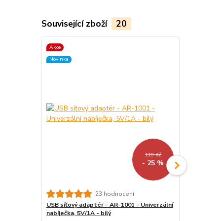
Související zboží
20
Akce
Akce
Novinka
Novinka
119 Kč
- 25 %
Univerzální
23 hodnocení
čtečky - Qu
USB síťový adaptér - AR-1001 - Univerzální
pouzdro pro 
nabíječka, 5V/1A - bílý
magnetické 