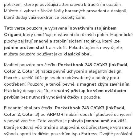
potiskem, které je osvěžující alternativou k tradičním obalům.
Můžete si vybrat z široké škály barevných provedení a designů,
které dodají vaší elektronice osobitý šarm.
Tato verze pouzdra je vybavena
inovativním stojánkem
Origami
, který umožňuje nastavení do různých poloh. Magnetické
plochy zajišťují snadné a stabilní složení stojánku, který
lze
jedním prstem složit
a rozložit. Pokud stojánek nevyužijete,
můžete pouzdro používat jako
klasický obal
.
Kvalitní pouzdro pro čtečku
Pocketbook 743 G/C/K3 (InkPad4,
Color 2, Color 3)
nabízí pevné uchycení a elegantní design.
Povrch z umělé kůže je snadno udržovatelný a odolný proti
opotřebení. Pouzdro je tenké, pevné, s
magnetickým zavíráním
.
Praktický design zajišťuje
snadný přístup ke všem ovládacím
prvkům
bez nutnosti vyndávání čtečky z pouzdra.
Elegantní obal pro čtečku
Pocketbook 743 G/C/K3 (InkPad4,
Color 2, Color 3)
od
ARMORI
nabízí robustní plastové uchycení
v pevné vaničce. Tato vanička je pokryta
jemnou umělou kůží
,
která je odolná vůči trhání a olupování, což představuje výraznou
výhodu oproti tradičním pouzdrům typu Fortress. Dvojité prošívání