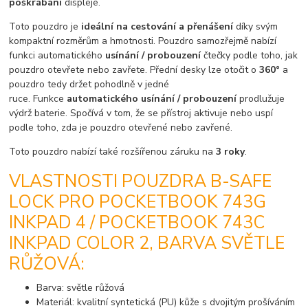
poškrábání
displeje.
Toto pouzdro je
ideální na cestování a přenášení
díky svým
kompaktní rozměrům a hmotnosti. Pouzdro samozřejmě nabízí
funkci automatického
usínání / probouzení
čtečky podle toho, jak
pouzdro otevřete nebo zavřete. Přední desky lze otočit o
360°
a
pouzdro tedy držet pohodlně v jedné
ruce. Funkce
automatického usínání / probouzení
prodlužuje
výdrž baterie. Spočívá v tom, že se přístroj aktivuje nebo uspí
podle toho, zda je pouzdro otevřené nebo zavřené.
Toto pouzdro nabízí také rozšířenou záruku na
3 roky
.
VLASTNOSTI POUZDRA B-SAFE
LOCK PRO POCKETBOOK 743G
INKPAD 4 / POCKETBOOK 743C
INKPAD COLOR 2, BARVA SVĚTLE
RŮŽOVÁ:
Barva: světle růžová
Materiál: kvalitní syntetická (PU) kůže s dvojitým prošíváním