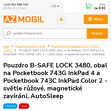
0
ks
+420 602 866 446
CZK
za
0 Kč
(Po-Ne, 8-20 hod.)
Menu
Hledat
Úvod
Pouzdra pro čtečky knih
Pouzdra pro Pocketbook 743G / 743C /
743K3
Pouzdro B-SAFE LOCK 3480, obal na Pocketbook 743G InkPad 4 a
Pocketbook 743C InkPad Color 2 - světle růžové, magnetické zavírání, AutoSleep
Pouzdro B-SAFE LOCK 3480, obal
na Pocketbook 743G InkPad 4 a
Pocketbook 743C InkPad Color 2 -
světle růžové, magnetické
zavírání, AutoSleep
Novinka
Akce