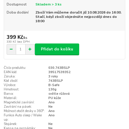
Dostupnost
Skladem > 3 ks
Doba dodání
Zboží Vám můžeme doručit již 10.08.2026 do 16:00.
Stačí, když zboží objednáte nejpozději dnes do
18:00
399 Kč
/
ks
330 Kč
bez DPH
Přidat do košíku
Číslo produktu:
030.743BSLP
EAN kód:
39517539352
Záruka:
3 roky
Kód zboží:
743BSLP
Výrobce:
B-Safe
Hmotnost:
130g
Barva:
světle růžová
Materiál:
PU kůže
Magnetické zavírání:
Ano
Zavírání na pásek:
Ne
Možnost otočit desky o 360°:
Ano
Funkce Auto sleep / Wake
Ano
up:
Stojánek:
Ne
Kapsa na poznámky:
Ne