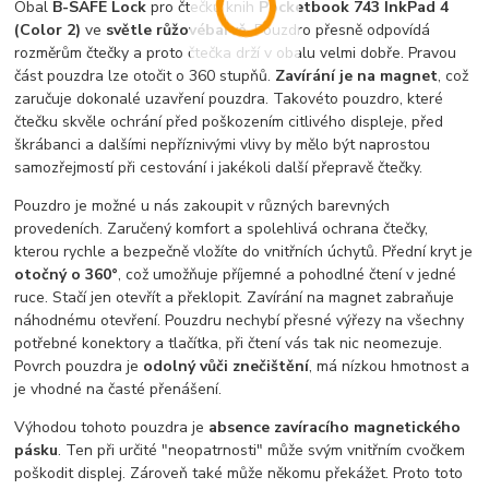
Obal
B-SAFE Lock
pro čtečku knih
Pocketbook 743 InkPad 4
(Color 2)
ve
světle růžové
barvě
. Pouzdro přesně odpovídá
rozměrům čtečky a proto čtečka drží v obalu velmi dobře. Pravou
část pouzdra lze otočit o 360 stupňů.
Zavírání je na magnet
, což
zaručuje dokonalé uzavření pouzdra. Takovéto pouzdro, které
čtečku skvěle ochrání před poškozením citlivého displeje, před
škrábanci a dalšími nepříznivými vlivy by mělo být naprostou
samozřejmostí při cestování i jakékoli další přepravě čtečky.
Pouzdro je možné u nás zakoupit v různých barevných
provedeních. Zaručený komfort a spolehlivá ochrana čtečky,
kterou rychle a bezpečně vložíte do vnitřních úchytů. Přední kryt je
otočný o 360°
, což umožňuje příjemné a pohodlné čtení v jedné
ruce. Stačí jen otevřít a překlopit. Zavírání na magnet zabraňuje
náhodnému otevření. Pouzdru nechybí přesné výřezy na všechny
potřebné konektory a tlačítka, při čtení vás tak nic neomezuje.
Povrch pouzdra je
odolný vůči znečištění
, má nízkou hmotnost a
je vhodné na časté přenášení.
Výhodou tohoto pouzdra je
absence zavíracího magnetického
pásku
. Ten při určité "neopatrnosti" může svým vnitřním cvočkem
poškodit displej. Zároveň také může někomu překážet. Proto toto