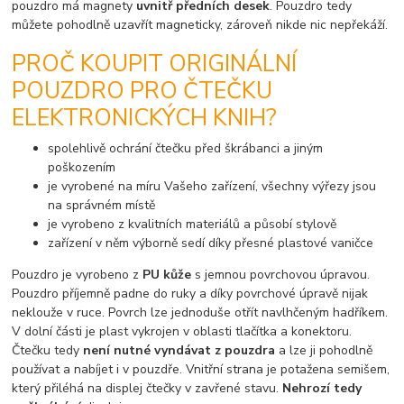
pouzdro má magnety
uvnitř předních desek
. Pouzdro tedy
můžete pohodlně uzavřít magneticky, zároveň nikde nic nepřekáží.
PROČ KOUPIT ORIGINÁLNÍ
POUZDRO PRO ČTEČKU
ELEKTRONICKÝCH KNIH?
spolehlivě ochrání čtečku před škrábanci a jiným
poškozením
je vyrobené na míru Vašeho zařízení, všechny výřezy jsou
na správném místě
je vyrobeno z kvalitních materiálů a působí stylově
zařízení v něm výborně sedí díky přesné plastové vaničce
Pouzdro je vyrobeno z
PU kůže
s jemnou povrchovou úpravou.
Pouzdro příjemně padne do ruky a díky povrchové úpravě nijak
neklouže v ruce. Povrch lze jednoduše otřít navlhčeným hadříkem.
V dolní části je plast vykrojen v oblasti tlačítka a konektoru.
Čtečku tedy
není nutné vyndávat z pouzdra
a lze ji pohodlně
používat a nabíjet i v pouzdře. Vnitřní strana je potažena semišem,
který přiléhá na displej čtečky v zavřené stavu.
Nehrozí tedy