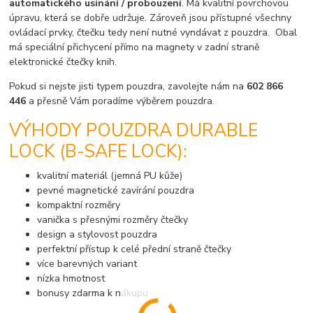
automatického usínání / probouzení
. Má kvalitní povrchovou
úpravu, která se dobře udržuje. Zároveň jsou přístupné všechny
ovládací prvky, čtečku tedy není nutné vyndávat z pouzdra. Obal
má speciální přichycení přímo na magnety v zadní straně
elektronické čtečky knih.
Pokud si nejste jisti typem pouzdra, zavolejte nám na
602 866
446
a přesně Vám poradíme výběrem pouzdra.
VÝHODY POUZDRA DURABLE
LOCK (B-SAFE LOCK):
kvalitní materiál (jemná PU kůže)
pevné magnetické zavírání pouzdra
kompaktní rozměry
vanička s přesnými rozměry čtečky
design a stylovost pouzdra
perfektní přístup k celé přední straně čtečky
více barevných variant
nízka hmotnost
bonusy zdarma k nákupu