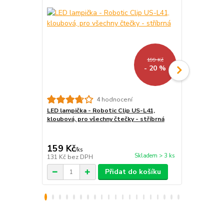
199 Kč
- 20 %
4 hodnocení
LED lampička - Robotic Clip US-L41,
Stojánek na
kloubová, pro všechny čtečky - stříbrná
BL01 - polo
tablet / tel
159 Kč
259 Kč
/
ks
/
ks
Skladem > 3 ks
131 Kč
bez DPH
214 Kč
bez 
Přidat do košíku