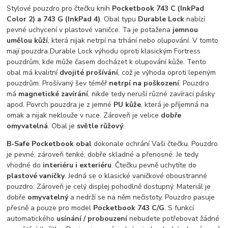
Stylové pouzdro pro čtečku knih
Pocketbook 743 C (InkPad
Color 2) a 743 G (InkPad 4)
. Obal typu
Durable Lock
nabízí
pevné uchycení v plastové vaničce. Ta je potažena
jemnou
umělou kůží
, která nijak netrpí na trhání nebo olupování. V tomto
mají pouzdra Durable Lock výhodu oproti klasickým Fortress
pouzdrům, kde může časem docházet k olupování kůže. Tento
obal má kvalitní
dvojité prošívání
, což je výhoda oproti lepeným
pouzdrům. Prošívaný šev téměř
netrpí na poškození
. Pouzdro
má
magnetické zavírání
, nikde tedy neruší různé zavírací pásky
apod. Povrch pouzdra je z jemné
PU kůže
, která je příjemná na
omak a nijak neklouže v ruce. Zároveň je velice
dobře
omyvatelná
. Obal je
světle růžový
.
B-Safe Pocketbook obal
dokonale ochrání Vaši čtečku. Pouzdro
je pevné, zároveň tenké, dobře skladné a přenosné. Je tedy
vhodné do
interiéru i exteriéru
. Čtečku pevně uchytíte do
plastové vaničky
. Jedná se o klasické vaničkové oboustranné
pouzdro. Zároveň je celý displej pohodlně dostupný. Materiál je
dobře
omyvatelný
a nedrží se na něm nečistoty. Pouzdro pasuje
přesně a pouze pro model
Pocketbook 743 C/G
. S funkcí
automatického
usínání / probouzení
nebudete potřebovat žádné