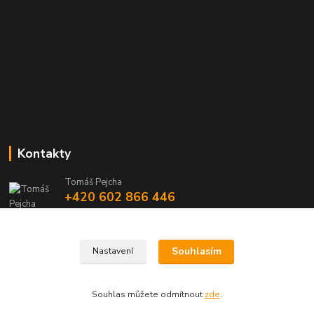
Kontakty
Tomáš Pejcha
+420 602 866 446
(Po-Ne, 8-20 hod.)
info@azmobil.cz
Souhlasím
Nastavení
Souhlas můžete odmítnout
zde
.