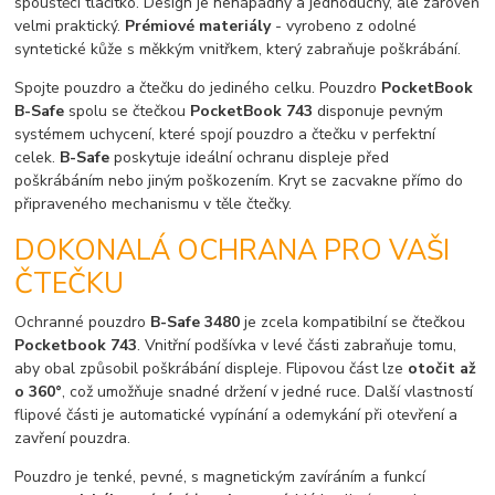
spouštěcí tlačítko. Design je nenápadný a jednoduchý, ale zároveň
velmi praktický.
Prémiové materiály
- vyrobeno z odolné
syntetické kůže s měkkým vnitřkem, který zabraňuje poškrábání.
Spojte pouzdro a čtečku do jediného celku. Pouzdro
PocketBook
B-Safe
spolu se čtečkou
PocketBook 743
disponuje pevným
systémem uchycení, které spojí pouzdro a čtečku v perfektní
celek.
B-Safe
poskytuje ideální ochranu displeje před
poškrábáním nebo jiným poškozením. Kryt se zacvakne přímo do
připraveného mechanismu v těle čtečky.
DOKONALÁ OCHRANA PRO VAŠI
ČTEČKU
Ochranné pouzdro
B-Safe 3480
je zcela kompatibilní se čtečkou
Pocketbook 743
. Vnitřní podšívka v levé části zabraňuje tomu,
aby obal způsobil poškrábání displeje. Flipovou část lze
otočit až
o 360°
, což umožňuje snadné držení v jedné ruce. Další vlastností
flipové části je automatické vypínání a odemykání při otevření a
zavření pouzdra.
Pouzdro je tenké, pevné, s magnetickým zavíráním a funkcí