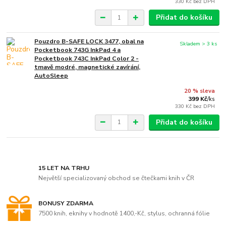
330 Kč
bez DPH
Přidat do košíku
Pouzdro B-SAFE LOCK 3477, obal na
Skladem > 3 ks
Pocketbook 743G InkPad 4 a
Pocketbook 743C InkPad Color 2 -
tmavě modré, magnetické zavírání,
AutoSleep
20 % sleva
399 Kč
/
ks
330 Kč
bez DPH
Přidat do košíku
15 LET NA TRHU
Největší specializovaný obchod se čtečkami knih v ČR
BONUSY ZDARMA
7500 knih, eknihy v hodnotě 1400,-Kč, stylus, ochranná fólie