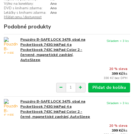
Výřez na konektory:
Ano
DVD s knihami zdarma:
Ano
Letáčky s knihami zdarma:
Ano
Hlídat cenu / dostupnost
Podobné produkty
Pouzdro B-SAFE LOCK 3478, obal na
Skladem > 3 ks
Pocketbook 743G InkPad 4 a
Pocketbook 743C InkPad Color 2 -
červené, magnetické zavírání,
AutoSleep
20 % sleva
399 Kč
/
ks
330 Kč
bez DPH
Přidat do košíku
Pouzdro B-SAFE LOCK 3475, obal na
Skladem > 3 ks
Pocketbook 743G InkPad 4 a
Pocketbook 743C InkPad Color 2 -
černé, magnetické zavírání, AutoSleep
20 % sleva
399 Kč
/
ks