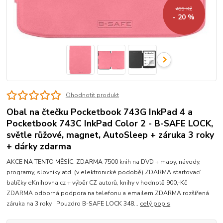
499 Kč
- 20 %
Ohodnotit produkt
Obal na čtečku Pocketbook 743G InkPad 4 a
Pocketbook 743C InkPad Color 2 - B-SAFE LOCK,
světle růžové, magnet, AutoSleep + záruka 3 roky
+ dárky zdarma
AKCE NA TENTO MĚSÍC: ZDARMA 7500 knih na DVD + mapy, návody,
programy, slovníky atd. (v elektronické podobě) ZDARMA startovací
balíčky eKnihovna.cz + výběr CZ autorů, knihy v hodnotě 900,-Kč
ZDARMA odborná podpora na telefonu a emailem ZDARMA rozšířená
záruka na 3 roky Pouzdro B-SAFE LOCK 348...
celý popis