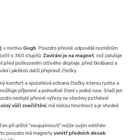
2)
v motivu
Gogh
. Pouzdro přesně odpovídá rozměrům
otočit o 360 stupňů.
Zavírání je na magnet
, což zaručuje
 před poškozením citlivého displeje, před škrábanci a
ní i jakékoli další přepravě čtečky.
ý komfort a spolehlivá ochrana čtečky, kterou rychle a
umožňuje příjemné a pohodlné čtení v jedné ruce. Stačí jen
ouzdru nechybí přesné výřezy na všechny potřebné
olný vůči znečištění
, má nízkou hmotnost a je vhodné
 Ten při určité "neopatrnosti" může svým vnitřním
toto pouzdro má magnety
uvnitř předních desek
.