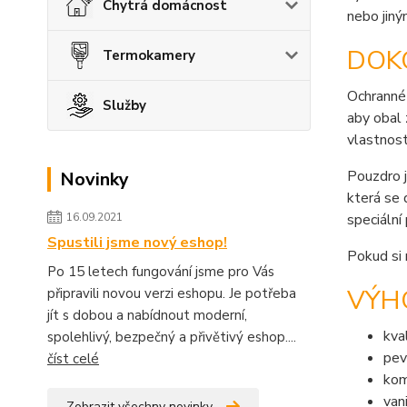
Chytrá domácnost
nebo jiný
DOK
Termokamery
Ochranné
Služby
aby obal 
vlastnost
Pouzdro j
Novinky
která se 
16.09.2021
speciální
Spustili jsme nový eshop!
Pokud si 
Po 15 letech fungování jsme pro Vás
VÝHO
připravili novou verzi eshopu. Je potřeba
jít s dobou a nabídnout moderní,
kva
spolehlivý, bezpečný a přivětivý eshop....
pev
číst celé
kom
van
Zobrazit všechny novinky