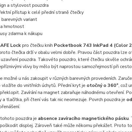
ign a stylovost pouzdra
fektní přístup k celé přední straně čtečky
e barevných variant
ka hmotnost
usy zdarma k nákupu
SAFE Lock
pro čtečku knih
Pocketbook 743 InkPad 4 (Color 
proto čtečka drží v obalu velmi dobře. Pravou část pouzdra lze 
uzavření pouzdra. Takovéto pouzdro, které čtečku skvěle ochrání
epříznivými vlivy by mělo být naprostou samozřejmostí při cestová
e možné u nás zakoupit v různých barevných provedeních. Zaručen
vložíte do vnitřních úchytů. Přední kryt je
otočný o 360°
, což 
 překlopit. Zavírání na magnet zabraňuje náhodnému otevření. P
 a tlačítka, při čtení vás tak nic neomezuje. Povrch pouzdra je
od
přenášení.
tohoto pouzdra je
absence zavíracího magnetického pásku
.
poškodit displej. Zároveň také může někomu překážet. Proto 