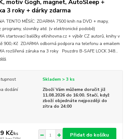
, motiv Gogh, magnet, AutoSleep +
ka 3 roky + dárky zdarma
NA TENTO MĚSÍC: ZDARMA 7500 knih na DVD + mapy,
, programy, slovníky atd. (v elektronické podobě)
 startovací balíčky eKnihovna.cz + výběr CZ autorů, knihy v
ě 900,-Kč ZDARMA odborná podpora na telefonu a emailem
 rozšířená záruka na 3 roky Pouzdro B-SAFE LOCK 348...
opis
tupnost
Skladem > 3 ks
a dodání
Zboží Vám můžeme doručit již
11.08.2026 do 16:00. Stačí, když
zboží objednáte nejpozději do
zítra do 24:00
9 Kč
/
ks
Přidat do košíku
 Kč
bez DPH