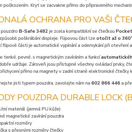
m poškozením. Kryt se zacvakne přímo do připraveného mechanis
ONALÁ OCHRANA PRO VAŠI ČTE
 pouzdro
B-Safe 3482
je zcela kompatibilní se čtečkou
Pocke
způsobil poškrábání displeje. Flipovou část lze
otočit až o 360
í flipové části je automatické vypínání a odemykání při otevření 
e tenké, pevné, s magnetickým zavíráním a funkcí
automatického
dobře udržuje. Zároveň jsou přístupné všechny ovládací prvky, č
 přichycení přímo na magnety v zadní straně elektronické čtečky k
nejste jisti typem pouzdra, zavolejte nám na
602 866 446
a pře
DY POUZDRA DURABLE LOCK (B-
litní materiál (jemná PU kůže)
né magnetické zavírání pouzdra
paktní rozměry
ička s přesnými rozměry čtečky