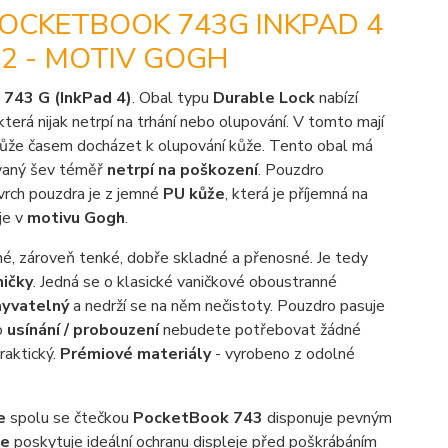
POCKETBOOK 743G INKPAD 4
2 - MOTIV GOGH
 743 G (InkPad 4)
. Obal typu
Durable Lock
nabízí
 která nijak netrpí na trhání nebo olupování. V tomto mají
může časem docházet k olupování kůže. Tento obal má
ívaný šev téměř
netrpí na poškození
. Pouzdro
ovrch pouzdra je z jemné
PU kůže
, která je příjemná na
je v
motivu Gogh
.
né, zároveň tenké, dobře skladné a přenosné. Je tedy
ničky
. Jedná se o klasické vaničkové oboustranné
yvatelný
a nedrží se na něm nečistoty. Pouzdro pasuje
o
usínání / probouzení
nebudete potřebovat žádné
raktický.
Prémiové materiály
- vyrobeno z odolné
fe
spolu se čtečkou
PocketBook 743
disponuje pevným
fe
poskytuje ideální ochranu displeje před poškrábáním