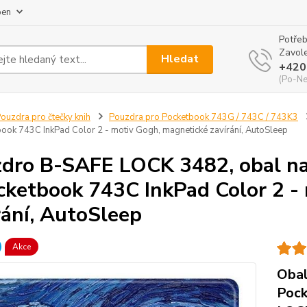
pen
Potřeb
Zavole
Hledat
+420
(Po-Ne
ouzdra pro čtečky knih
Pouzdra pro Pocketbook 743G / 743C / 743K3
book 743C InkPad Color 2 - motiv Gogh, magnetické zavírání, AutoSleep
dro B-SAFE LOCK 3482, obal na
cketbook 743C InkPad Color 2 -
rání, AutoSleep
Akce
Obal
Pock