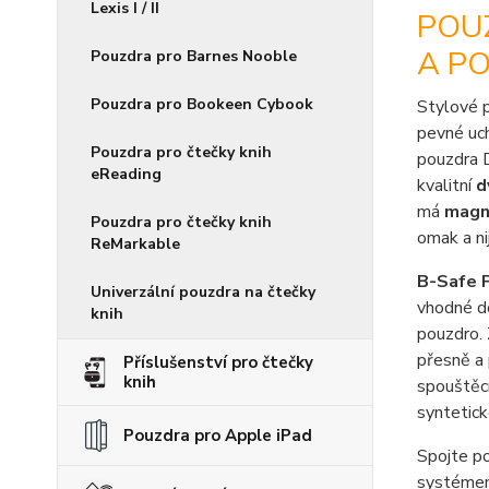
Lexis I / II
POUZ
A P
Pouzdra pro Barnes Nooble
Pouzdra pro Bookeen Cybook
Stylové 
pevné uch
Pouzdra pro čtečky knih
pouzdra 
eReading
kvalitní
d
má
magne
Pouzdra pro čtečky knih
omak a ni
ReMarkable
B-Safe 
Univerzální pouzdra na čtečky
vhodné d
knih
pouzdro. 
přesně a
Příslušenství pro čtečky
knih
spouštěcí
syntetick
Pouzdra pro Apple iPad
Spojte po
systémem 