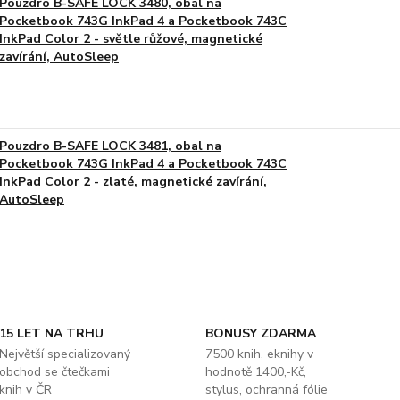
Pouzdro B-SAFE LOCK 3480, obal na
Pocketbook 743G InkPad 4 a Pocketbook 743C
InkPad Color 2 - světle růžové, magnetické
zavírání, AutoSleep
Pouzdro B-SAFE LOCK 3481, obal na
Pocketbook 743G InkPad 4 a Pocketbook 743C
InkPad Color 2 - zlaté, magnetické zavírání,
AutoSleep
15 LET NA TRHU
BONUSY ZDARMA
Největší specializovaný
7500 knih, eknihy v
obchod se čtečkami
hodnotě 1400,-Kč,
knih v ČR
stylus, ochranná fólie