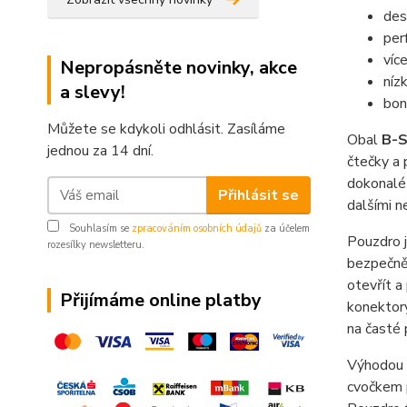
des
per
víc
Nepropásněte novinky, akce
níz
a slevy!
bon
Můžete se kdykoli odhlásit. Zasíláme
Obal
B-
jednou za 14 dní.
čtečky a 
dokonalé 
Přihlásit se
dalšími n
Souhlasím se
zpracováním osobních údajů
za účelem
Pouzdro j
rozesílky newsletteru.
bezpečně 
otevřít a
Přijímáme online platby
konektory
na časté 
Výhodou 
cvočkem 