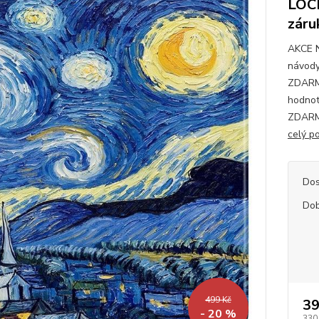
LOCK
záru
AKCE 
návody
ZDARMA
hodnot
ZDARMA
celý p
Dos
Dob
499 Kč
39
- 20 %
330