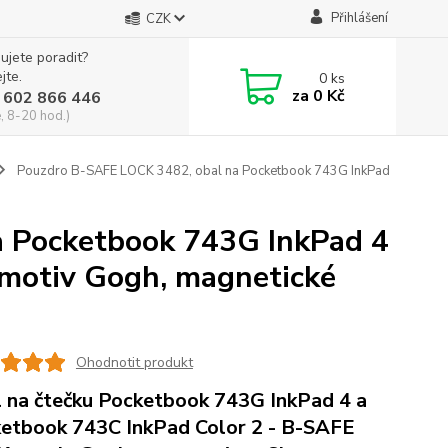
Přihlášení
CZK
ujete poradit?
jte.
0
ks
za
0 Kč
 602 866 446
, 8-20 hod.)
Pouzdro B-SAFE LOCK 3482, obal na Pocketbook 743G InkPad
 Pocketbook 743G InkPad 4
 motiv Gogh, magnetické
Ohodnotit produkt
 na čtečku Pocketbook 743G InkPad 4 a
etbook 743C InkPad Color 2 - B-SAFE