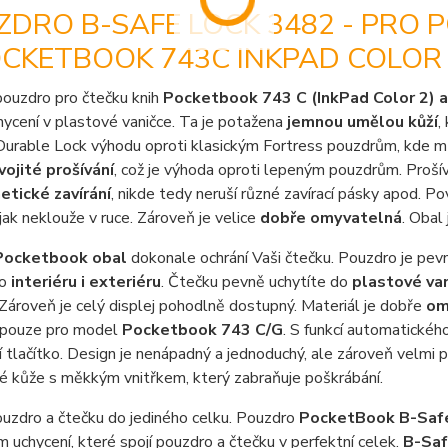
DRO B-SAFE LOCK 3482 - PRO 
OCKETBOOK 743C INKPAD COLOR 
pouzdro pro čtečku knih
Pocketbook 743 C (InkPad Color 2) a
ycení v plastové vaničce. Ta je potažena
jemnou umělou kůží
,
Durable Lock výhodu oproti klasickým Fortress pouzdrům, kde 
vojité prošívání
, což je výhoda oproti lepeným pouzdrům. Proš
tické zavírání
, nikde tedy neruší různé zavírací pásky apod. P
jak neklouže v ruce. Zároveň je velice
dobře omyvatelná
. Obal 
Pocketbook obal
dokonale ochrání Vaši čtečku. Pouzdro je pev
o
interiéru i exteriéru
. Čtečku pevně uchytíte do
plastové va
Zároveň je celý displej pohodlně dostupný. Materiál je dobře
om
 pouze pro model
Pocketbook 743 C/G
. S funkcí automatickéh
 tlačítko. Design je nenápadný a jednoduchý, ale zároveň velmi p
é kůže s měkkým vnitřkem, který zabraňuje poškrábání.
uzdro a čtečku do jediného celku. Pouzdro
PocketBook B-Sa
uchycení, které spojí pouzdro a čtečku v perfektní celek.
B-Sa