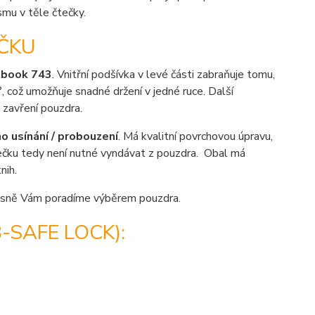
mu v těle čtečky.
ČKU
tbook 743
. Vnitřní podšívka v levé části zabraňuje tomu,
°
, což umožňuje snadné držení v jedné ruce. Další
a zavření pouzdra.
 usínání / probouzení
. Má kvalitní povrchovou úpravu,
tečku tedy není nutné vyndávat z pouzdra. Obal má
nih.
sně Vám poradíme výběrem pouzdra.
SAFE LOCK):