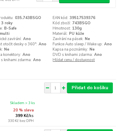
roduktu:
035.743BSGO
EAN kód:
39517539376
3 roky
Kód zboží:
743BSGO
e:
B-Safe
Hmotnost:
130g
multi
Materiál:
PU kůže
cké zavírání:
Ano
Zavírání na pásek:
Ne
 otočit desky o 360°:
Ano
Funkce Auto sleep / Wake up:
Ano
k:
Ne
Kapsa na poznámky:
Ne
a konektory:
Ano
DVD s knihami zdarma:
Ano
 s knihami zdarma:
Ano
Hlídat cenu / dostupnost
Přidat do košíku
Skladem > 3 ks
20 % sleva
399 Kč
/
ks
330 Kč
bez DPH