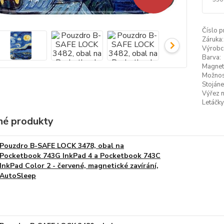
Číslo p
Záruka:
Výrobc
Barva:
Magneti
Možnost
Stojáne
Výřez n
Letáčky
é produkty
Pouzdro B-SAFE LOCK 3478, obal na
Pocketbook 743G InkPad 4 a Pocketbook 743C
InkPad Color 2 - červené, magnetické zavírání,
AutoSleep