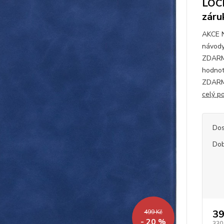
LOCK
záru
AKCE 
návody
ZDARMA
hodnot
ZDARMA
celý p
Dos
Dob
39
499 Kč
- 20 %
330