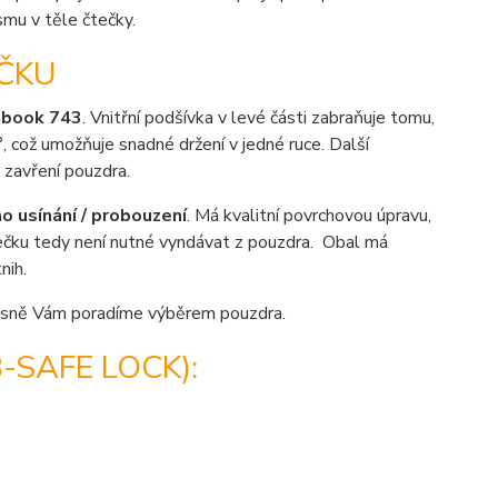
mu v těle čtečky.
ČKU
tbook 743
. Vnitřní podšívka v levé části zabraňuje tomu,
°
, což umožňuje snadné držení v jedné ruce. Další
a zavření pouzdra.
 usínání / probouzení
. Má kvalitní povrchovou úpravu,
tečku tedy není nutné vyndávat z pouzdra. Obal má
nih.
sně Vám poradíme výběrem pouzdra.
SAFE LOCK):