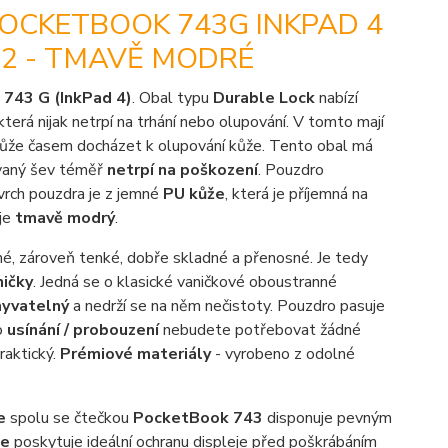
POCKETBOOK 743G INKPAD 4
 2 - TMAVĚ MODRÉ
 743 G (InkPad 4)
. Obal typu
Durable Lock
nabízí
 která nijak netrpí na trhání nebo olupování. V tomto mají
může časem docházet k olupování kůže. Tento obal má
ívaný šev téměř
netrpí na poškození
. Pouzdro
ovrch pouzdra je z jemné
PU kůže
, která je příjemná na
 je
tmavě modrý
.
né, zároveň tenké, dobře skladné a přenosné. Je tedy
ničky
. Jedná se o klasické vaničkové oboustranné
yvatelný
a nedrží se na něm nečistoty. Pouzdro pasuje
o
usínání / probouzení
nebudete potřebovat žádné
raktický.
Prémiové materiály
- vyrobeno z odolné
fe
spolu se čtečkou
PocketBook 743
disponuje pevným
fe
poskytuje ideální ochranu displeje před poškrábáním