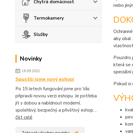
Chytrá domácnost
nebo jiný
DOK
Termokamery
Ochranné
Služby
aby obal 
vlastnost
Pouzdro j
Novinky
která se 
16.09.2021
speciální
Spustili jsme nový eshop!
Pokud si 
Po 15 letech fungování jsme pro Vás
VÝHO
připravili novou verzi eshopu. Je potřeba
jít s dobou a nabídnout moderní,
kva
spolehlivý, bezpečný a přivětivý eshop....
pev
číst celé
kom
van
Zobrazit všechny novinky