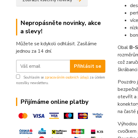
des
per
víc
Nepropásněte novinky, akce
níz
a slevy!
bon
Můžete se kdykoli odhlásit. Zasíláme
Obal
B-
jednou za 14 dní.
rozměrům 
což zaruč
Přihlásit se
škrábanci
Souhlasím se
zpracováním osobních údajů
za účelem
Pouzdro j
rozesílky newsletteru.
bezpečně 
otevřít a
Přijímáme online platby
konektory
na časté 
Výhodou 
cvočkem 