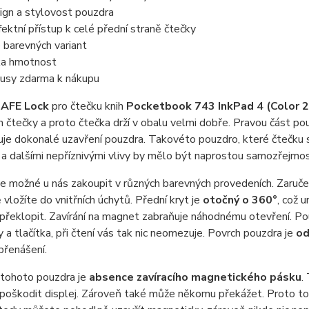
ign a stylovost pouzdra
fektní přístup k celé přední straně čtečky
e barevných variant
ka hmotnost
usy zdarma k nákupu
SAFE Lock
pro čtečku knih
Pocketbook 743 InkPad 4 (Color 
čtečky a proto čtečka drží v obalu velmi dobře. Pravou část po
uje dokonalé uzavření pouzdra. Takovéto pouzdro, které čtečku s
 a dalšími nepříznivými vlivy by mělo být naprostou samozřejmostí
e možné u nás zakoupit v různých barevných provedeních. Zaručen
vložíte do vnitřních úchytů. Přední kryt je
otočný o 360°
, což 
 překlopit. Zavírání na magnet zabraňuje náhodnému otevření. P
 a tlačítka, při čtení vás tak nic neomezuje. Povrch pouzdra je
od
přenášení.
tohoto pouzdra je
absence zavíracího magnetického pásku
.
poškodit displej. Zároveň také může někomu překážet. Proto 