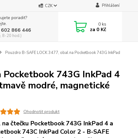
Přihlášení
CZK
ujete poradit?
jte.
0
ks
za
0 Kč
 602 866 446
, 8-20 hod.)
Pouzdro B-SAFE LOCK 3477, obal na Pocketbook 743G InkPad
 Pocketbook 743G InkPad 4
 tmavě modré, magnetické
Ohodnotit produkt
 na čtečku Pocketbook 743G InkPad 4 a
etbook 743C InkPad Color 2 - B-SAFE