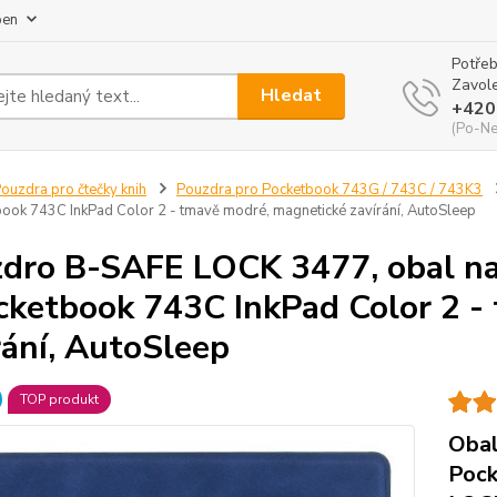
pen
Potřeb
Zavole
Hledat
+420
(Po-Ne
ouzdra pro čtečky knih
Pouzdra pro Pocketbook 743G / 743C / 743K3
book 743C InkPad Color 2 - tmavě modré, magnetické zavírání, AutoSleep
dro B-SAFE LOCK 3477, obal na
cketbook 743C InkPad Color 2 -
rání, AutoSleep
TOP produkt
Obal
Pock