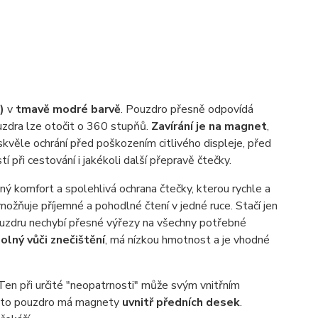
2)
v
tmavě modré barvě
. Pouzdro přesně odpovídá
uzdra lze otočit o 360 stupňů.
Zavírání je na magnet
,
kvěle ochrání před poškozením citlivého displeje, před
 při cestování i jakékoli další přepravě čtečky.
ý komfort a spolehlivá ochrana čtečky, kterou rychle a
umožňuje příjemné a pohodlné čtení v jedné ruce. Stačí jen
ouzdru nechybí přesné výřezy na všechny potřebné
olný vůči znečištění
, má nízkou hmotnost a je vhodné
 Ten při určité "neopatrnosti" může svým vnitřním
toto pouzdro má magnety
uvnitř předních desek
.