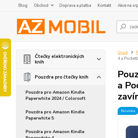
Blog
Obchod
Doprava a platba
Kontakt
Akce na sr
Úvod
P
Čtečky elektronických
4 a Pocket
knih
Pouz
Pouzdra pro čtečky knih
a Po
Pouzdra pro Amazon Kindle
zaví
Paperwhite 2024 / Colorsoft
Novinka
Pouzdra pro Amazon Kindle
Paperwhite 5
Pouzdra pro Amazon Kindle
Paperwhite 4