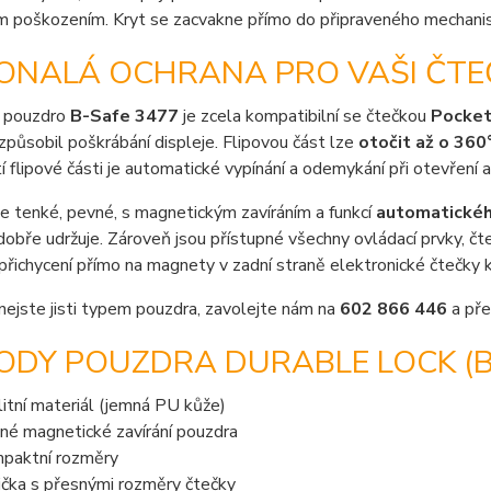
m poškozením. Kryt se zacvakne přímo do připraveného mechanis
ONALÁ OCHRANA PRO VAŠI ČTE
 pouzdro
B-Safe 3477
je zcela kompatibilní se čtečkou
Pocke
způsobil poškrábání displeje. Flipovou část lze
otočit až o 360
í flipové části je automatické vypínání a odemykání při otevření 
e tenké, pevné, s magnetickým zavíráním a funkcí
automatického
dobře udržuje. Zároveň jsou přístupné všechny ovládací prvky, č
 přichycení přímo na magnety v zadní straně elektronické čtečky k
nejste jisti typem pouzdra, zavolejte nám na
602 866 446
a pře
DY POUZDRA DURABLE LOCK (B-
litní materiál (jemná PU kůže)
né magnetické zavírání pouzdra
paktní rozměry
ička s přesnými rozměry čtečky