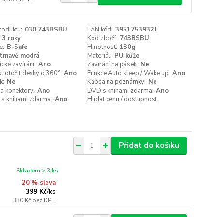
roduktu:
030.743BSBU
EAN kód:
39517539321
3 roky
Kód zboží:
743BSBU
e:
B-Safe
Hmotnost:
130g
tmavě modrá
Materiál:
PU kůže
cké zavírání:
Ano
Zavírání na pásek:
Ne
 otočit desky o 360°:
Ano
Funkce Auto sleep / Wake up:
Ano
k:
Ne
Kapsa na poznámky:
Ne
a konektory:
Ano
DVD s knihami zdarma:
Ano
 s knihami zdarma:
Ano
Hlídat cenu / dostupnost
Přidat do košíku
Skladem > 3 ks
20 % sleva
399 Kč
/
ks
330 Kč
bez DPH