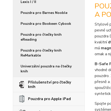
Lexis I / II
POUZ
A P
Pouzdra pro Barnes Nooble
Pouzdra pro Bookeen Cybook
Stylové 
pevné uch
Pouzdra pro čtečky knih
pouzdra 
eReading
kvalitní
d
má
magne
Pouzdra pro čtečky knih
omak a ni
ReMarkable
B-Safe 
Univerzální pouzdra na čtečky
vhodné d
knih
pouzdro. 
přesně a
Příslušenství pro čtečky
knih
spouštěcí
syntetick
Pouzdra pro Apple iPad
Spojte po
systémem 