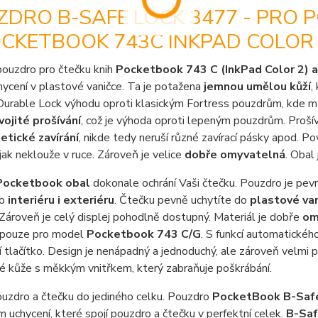
DRO B-SAFE LOCK 3477 - PRO 
OCKETBOOK 743C INKPAD COLOR
pouzdro pro čtečku knih
Pocketbook 743 C (InkPad Color 2) a
ycení v plastové vaničce. Ta je potažena
jemnou umělou kůží
,
Durable Lock výhodu oproti klasickým Fortress pouzdrům, kde 
vojité prošívání
, což je výhoda oproti lepeným pouzdrům. Proš
tické zavírání
, nikde tedy neruší různé zavírací pásky apod. P
jak neklouže v ruce. Zároveň je velice
dobře omyvatelná
. Obal
Pocketbook obal
dokonale ochrání Vaši čtečku. Pouzdro je pev
o
interiéru i exteriéru
. Čtečku pevně uchytíte do
plastové va
Zároveň je celý displej pohodlně dostupný. Materiál je dobře
om
 pouze pro model
Pocketbook 743 C/G
. S funkcí automatickéh
 tlačítko. Design je nenápadný a jednoduchý, ale zároveň velmi p
é kůže s měkkým vnitřkem, který zabraňuje poškrábání.
uzdro a čtečku do jediného celku. Pouzdro
PocketBook B-Sa
uchycení, které spojí pouzdro a čtečku v perfektní celek.
B-Sa