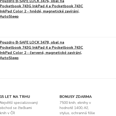
Pouzdro B-SAFE LOCK 3476, obal na
Pocketbook 743G InkPad 4 a Pocketbook 743C
InkPad Color 2 - hnědé, magnetické zavírání,
AutoSleep
Pouzdro B-SAFE LOCK 3478, obal na
Pocketbook 743G InkPad 4 a Pocketbook 743C
InkPad Color 2 - červené, magnetické zavírání,
AutoSleep
15 LET NA TRHU
BONUSY ZDARMA
Největší specializovaný
7500 knih, eknihy v
obchod se čtečkami
hodnotě 1400,-Kč,
knih v ČR
stylus, ochranná fólie