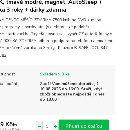
, tmavě modré, magnet, AutoSleep +
ka 3 roky + dárky zdarma
NA TENTO MĚSÍC: ZDARMA 7500 knih na DVD + mapy,
, programy, slovníky atd. (v elektronické podobě)
 startovací balíčky eKnihovna.cz + výběr CZ autorů, knihy v
ě 900,-Kč ZDARMA odborná podpora na telefonu a emailem
 rozšířená záruka na 3 roky Pouzdro B-SAFE LOCK 347...
opis
tupnost
Skladem > 3 ks
a dodání
Zboží Vám můžeme doručit již
10.08.2026 do 16:00. Stačí, když
zboží objednáte nejpozději dnes
do 18:00
9 Kč
/
ks
Přidat do košíku
 Kč
bez DPH