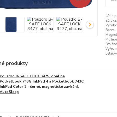
Číslo p
Záruka:
Výrobc
Barva:
Magneti
Možnost
Stojáne
Výřez n
Letáčky
é produkty
Pouzdro B-SAFE LOCK 3475, obal na
Pocketbook 743G InkPad 4 a Pocketbook 743C
InkPad Color 2 - černé, magnetické zavírání,
AutoSleep