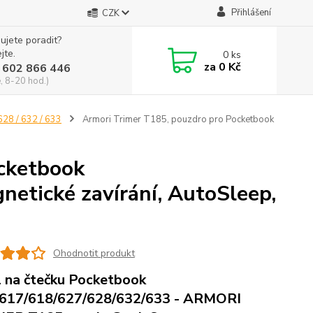
Přihlášení
CZK
ujete poradit?
jte.
0
ks
za
0 Kč
 602 866 446
, 8-20 hod.)
628 / 632 / 633
Armori Trimer T185, pouzdro pro Pocketbook
ocketbook
etické zavírání, AutoSleep,
Ohodnotit produkt
 na čtečku Pocketbook
617/618/627/628/632/633 - ARMORI