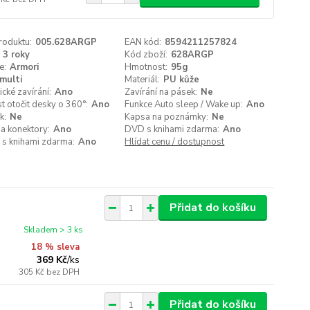
roduktu:
005.628ARGP
EAN kód:
8594211257824
3 roky
Kód zboží:
628ARGP
e:
Armori
Hmotnost:
95g
multi
Materiál:
PU kůže
cké zavírání:
Ano
Zavírání na pásek:
Ne
 otočit desky o 360°:
Ano
Funkce Auto sleep / Wake up:
Ano
k:
Ne
Kapsa na poznámky:
Ne
a konektory:
Ano
DVD s knihami zdarma:
Ano
 s knihami zdarma:
Ano
Hlídat cenu / dostupnost
Přidat do košíku
Skladem > 3 ks
18 % sleva
369 Kč
/
ks
305 Kč
bez DPH
Přidat do košíku