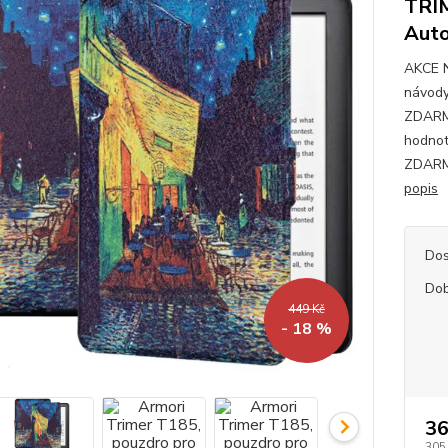
TRIM
Auto
AKCE 
návody
ZDARMA
hodnot
ZDARMA
popis
Dos
Dob
449 Kč
- 18 %
36
305