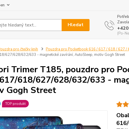
pen
Potřeb
Zavole
Hledat
+420
(Po-Ne
ouzdra pro čtečky knih
Pouzdra pro Pocketbook 616 / 617 / 618 / 627 / 
8/627/628/632/633 - magnetické zavírání, AutoSleep, motiv Gogh Street
ri Trimer T185, pouzdro pro P
617/618/627/628/632/633 - magn
v Gogh Street
TOP produkt
Obal
616/