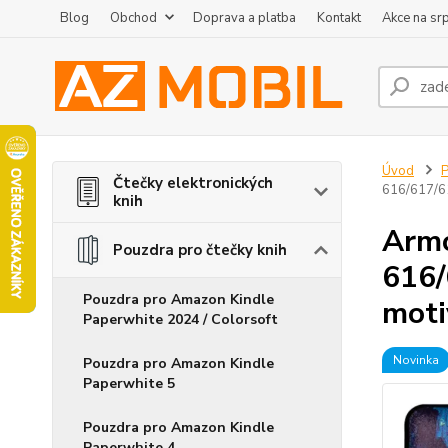
Blog
Obchod
Doprava a platba
Kontakt
Akce na sr
Úvod
P
Čtečky elektronických
616/617/61
knih
Armo
Pouzdra pro čtečky knih
616/
Pouzdra pro Amazon Kindle
moti
Paperwhite 2024 / Colorsoft
Novinka
Pouzdra pro Amazon Kindle
Paperwhite 5
Pouzdra pro Amazon Kindle
Paperwhite 4