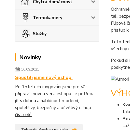
Chytrá domácnost
Ochranné
tak bezpe
Termokamery
Flipová č
přístup k
Služby
Toto ten
všechny o
Novinky
Pokud si 
poskytne
16.09.2021
Spustili jsme nový eshop!
Po 15 letech fungování jsme pro Vás
VÝH
připravili novou verzi eshopu. Je potřeba
jít s dobou a nabídnout moderní,
Kva
spolehlivý, bezpečný a přivětivý eshop....
tak
číst celé
Pev
což
Zobrazit všechny novinky