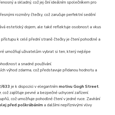
osný a skladný, což jej činí ideálním společníkem pro
řesnými rozměry čtečky, což zaručuje perfektní sedění
á estetický dojem, ale také reflektuje osobnost a vkus
přístupu k celé přední straně čtečky je čtení pohodlné a
eré umožňují uživatelům vybrat si ten, který nejlépe
hodlnost a snadné používání.
ších výhod zdarma, což představuje přidanou hodnotu a
2/633
je k dispozici v elegantním
motivu Gogh Street
.
y
, což zajišťuje pevné a bezpečné uchycení zařízení.
pňů, což umožňuje pohodlné čtení v jedné ruce. Zavírání
isplej před poškrábáním
a dalšími nepříznivými vlivy