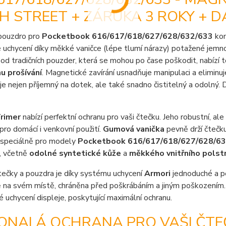
H STREET + ZÁRUKA 3 ROKY + 
pouzdro pro
Pocketbook 616/617/618/627/628/632/633
kom
uchycení díky měkké vaničce (lépe tlumí nárazy) potažené jemnou 
 od tradičních pouzder, která se mohou po čase poškodit, nabízí 
u prošívání
. Magnetické zavírání usnadňuje manipulaci a eliminu
je nejen příjemný na dotek, ale také snadno čistitelný a odolný
rimer
nabízí perfektní ochranu pro vaši čtečku. Jeho robustní, a
 pro domácí i venkovní použití.
Gumová vanička
pevně drží čtečku
 speciálně pro modely
Pocketbook 616/617/618/627/628/63
, včetně
odolné syntetické kůže
a
měkkého vnitřního polst
tečky a pouzdra je díky systému uchycení
Armori
jednoduché a p
na svém místě, chráněna před poškrábáním a jiným poškozením. 
é uchycení displeje, poskytující maximální ochranu.
ONALÁ OCHRANA PRO VAŠI ČTE