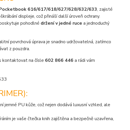
Pocketbook 616/617/618/627/628/632/633
, zajisté
krábání displeje, což přináší další úroveň ochrany.
 poskytuje pohodlné
držení v jedné ruce
a jednoduchý
valitní povrchová úprava je snadno udržovatelná, zatímco
dávat z pouzdra.
ás kontaktovat na čísle
602 866 446
a rádi vám
IMER):
ní jemné PU kůže, což nejen dodává luxusní vzhled, ale
ním je vaše čtečka knih zajištěna a bezpečně uzavřena,