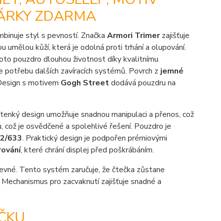
DÁRKY ZDARMA
binuje styl s pevností. Značka
Armori Trimer
zajišťuje
umělou kůží, která je odolná proti trhání a olupování.
toto pouzdro dlouhou životnost díky kvalitnímu
je potřebu dalších zavíracích systémů. Povrch z
jemné
. Design s motivem
Gogh Street
dodává pouzdru na
le tenký design umožňuje snadnou manipulaci a přenos, což
, což je osvědčené a spolehlivé řešení. Pouzdro je
2/633
. Praktický design je podpořen prémiovými
rování
, které chrání displej před poškrábáním.
evné. Tento systém zaručuje, že čtečka zůstane
Mechanismus pro zacvaknutí zajišťuje snadné a
ČKU