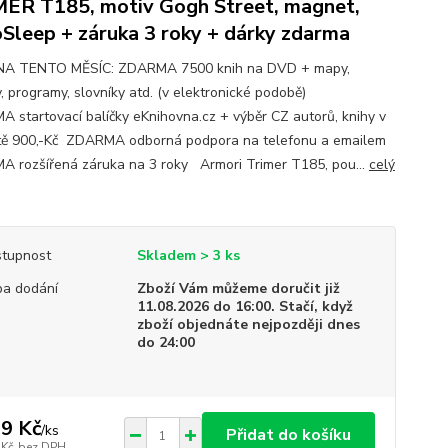
ER T185, motiv Gogh Street, magnet,
Sleep + záruka 3 roky + dárky zdarma
NA TENTO MĚSÍC: ZDARMA 7500 knih na DVD + mapy,
, programy, slovníky atd. (v elektronické podobě)
 startovací balíčky eKnihovna.cz + výběr CZ autorů, knihy v
ě 900,-Kč ZDARMA odborná podpora na telefonu a emailem
 rozšířená záruka na 3 roky Armori Trimer T185, pou...
celý
tupnost
Skladem > 3 ks
a dodání
Zboží Vám můžeme doručit již
11.08.2026 do 16:00. Stačí, když
zboží objednáte nejpozději dnes
do 24:00
9 Kč
/
ks
Přidat do košíku
 Kč
bez DPH