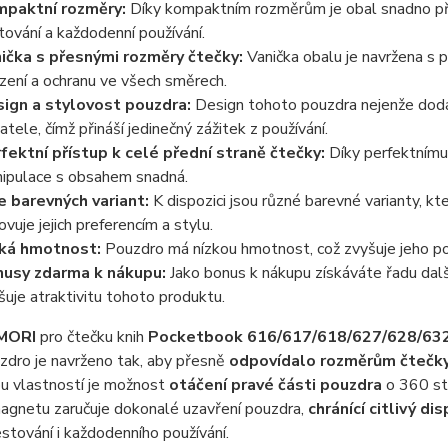
paktní rozměry:
Díky kompaktním rozměrům je obal snadno přen
tování a každodenní používání.
ička s přesnými rozměry čtečky:
Vanička obalu je navržena s p
ízení a ochranu ve všech směrech.
ign a stylovost pouzdra:
Design tohoto pouzdra nejenže dodáv
vatele, čímž přináší jedinečný zážitek z používání.
fektní přístup k celé přední straně čtečky:
Díky perfektnímu 
ipulace s obsahem snadná.
e barevných variant:
K dispozici jsou různé barevné varianty, kt
ovuje jejich preferencím a stylu.
ká hmotnost:
Pouzdro má nízkou hmotnost, což zvyšuje jeho po
usy zdarma k nákupu:
Jako bonus k nákupu získáváte řadu dal
šuje atraktivitu tohoto produktu.
MORI
pro čtečku knih
Pocketbook 616/617/618/627/628/63
zdro je navrženo tak, aby přesně
odpovídalo rozměrům čtečk
ou vlastností je možnost
otáčení pravé části pouzdra
o 360 stu
agnetu zaručuje dokonalé uzavření pouzdra,
chránící citlivý d
tování i každodenního používání.