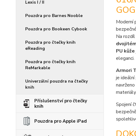
Lexis I / II
GOG
Pouzdra pro Barnes Nooble
Moderní 
bezpečné 
Pouzdra pro Bookeen Cybook
Na rozdíl
Pouzdra pro čtečky knih
dvojitém
eReading
PU kůže
eleganci.
Pouzdra pro čtečky knih
ReMarkable
Armori T
je ideální
Univerzální pouzdra na čtečky
navrženo
knih
materiály
Příslušenství pro čtečky
Spojení č
knih
bezpečně 
spolehliv
Pouzdra pro Apple iPad
DOK