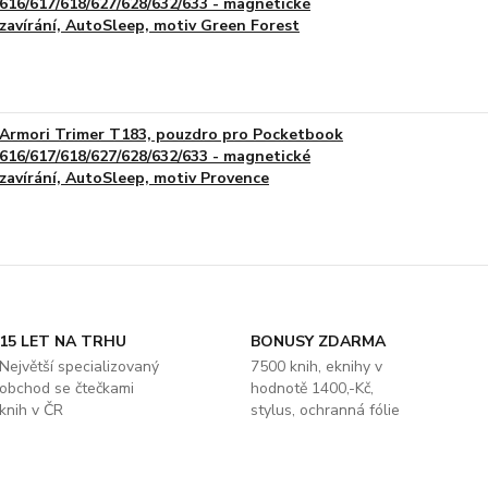
616/617/618/627/628/632/633 - magnetické
zavírání, AutoSleep, motiv Green Forest
Armori Trimer T183, pouzdro pro Pocketbook
616/617/618/627/628/632/633 - magnetické
zavírání, AutoSleep, motiv Provence
15 LET NA TRHU
BONUSY ZDARMA
Největší specializovaný
7500 knih, eknihy v
obchod se čtečkami
hodnotě 1400,-Kč,
knih v ČR
stylus, ochranná fólie