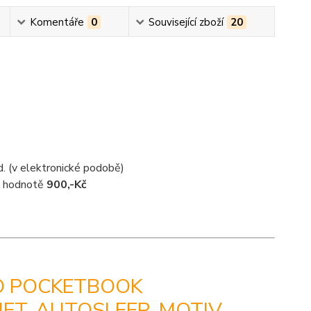
Komentáře
0
Související zboží
20
d. (v elektronické podobě)
 v hodnotě
900,-Kč
O POCKETBOOK
NET, AUTOSLEEP, MOTIV