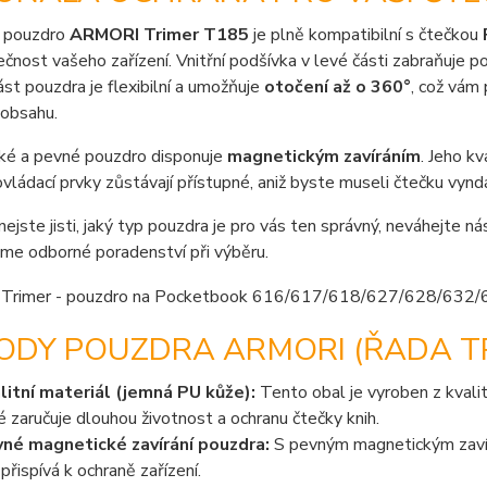
 pouzdro
ARMORI Trimer T185
je plně kompatibilní s čtečkou
čnost vašeho zařízení. Vnitřní podšívka v levé části zabraňuje poš
ást pouzdra je flexibilní a umožňuje
otočení až o 360°
, což vám
 obsahu.
ké a pevné pouzdro disponuje
magnetickým zavíráním
. Jeho k
vládací prvky zůstávají přístupné, aniž byste museli čtečku vyn
nejste jisti, jaký typ pouzdra je pro vás ten správný, neváhejte n
me odborné poradenství při výběru.
ODY POUZDRA ARMORI (ŘADA TR
litní materiál (jemná PU kůže):
Tento obal je vyroben z kvalit
é zaručuje dlouhou životnost a ochranu čtečky knih.
né magnetické zavírání pouzdra:
S pevným magnetickým zavírá
 přispívá k ochraně zařízení.