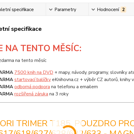
etní specifikace
Parametry
Hodnocení
2
tní specifikace
E
NA TENTO MĚSÍC:
ARMA
7500 knih na DVD
+ mapy, návody, programy, slovníky at
ARMA
startovací balíčky
eKnihovna.cz + výběr CZ autorů, knihy
ARMA
odborná podpora
na telefonu a emailem
ARMA
rozšířená záruka
na 3 roky
ORI TRIMER T185, POUZDRO PR
617/618/627/628/632/633 - MAG