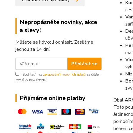
Kom
ces
Van
Nepropásněte novinky, akce
zař
a slevy!
Des
uži
Můžete se kdykoli odhlásit. Zasíláme
Per
jednou za 14 dní.
man
Víc
Přihlásit se
vyh
Níz
Souhlasím se
zpracováním osobních údajů
za účelem
rozesílky newsletteru.
Bon
zvy
Přijímáme online platby
Obal
AR
Toto pou
Jedinečn
pomocí m
během ces