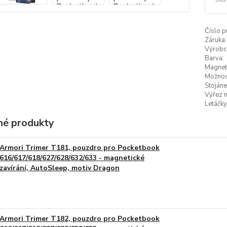
Číslo p
Záruka:
Výrobc
Barva:
Magneti
Možnost
Stojáne
Výřez n
Letáčky
é produkty
Armori Trimer T181, pouzdro pro Pocketbook
616/617/618/627/628/632/633 - magnetické
zavírání, AutoSleep, motiv Dragon
Armori Trimer T182, pouzdro pro Pocketbook