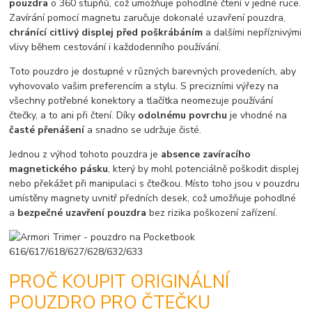
pouzdra
o 360 stupňů, což umožňuje pohodlné čtení v jedné ruce.
Zavírání pomocí magnetu zaručuje dokonalé uzavření pouzdra,
chránící citlivý displej před poškrábáním
a dalšími nepříznivými
vlivy během cestování i každodenního používání.
Toto pouzdro je dostupné v různých barevných provedeních, aby
vyhovovalo vašim preferencím a stylu. S precizními výřezy na
všechny potřebné konektory a tlačítka neomezuje používání
čtečky, a to ani při čtení. Díky
odolnému povrchu
je vhodné na
časté přenášení
a snadno se udržuje čisté.
Jednou z výhod tohoto pouzdra je
absence zavíracího
magnetického pásku
, který by mohl potenciálně poškodit displej
nebo překážet při manipulaci s čtečkou. Místo toho jsou v pouzdru
umístěny magnety uvnitř předních desek, což umožňuje pohodlné
a
bezpečné uzavření pouzdra
bez rizika poškození zařízení.
PROČ KOUPIT ORIGINÁLNÍ
POUZDRO PRO ČTEČKU