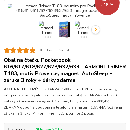
- 18 %
Ohodnotit produkt
Obal na čtečku Pocketbook
616/617/618/627/628/632/633 - ARMORI TRIMER
T183, motiv Provence, magnet, AutoSleep +
záruka 3 roky + dárky zdarma
AKCE NA TENTO MĚSÍC: ZDARMA 7500 knih na DVD + mapy, návody,
programy, slovníky atd. (v elektronické podobě) ZDARMA startovací
balíčky eKnihovna.cz + výběr CZ autorů, knihy v hodnotě 900,-Kč
ZDARMA odborná podpora na telefonu a emailem ZDARMA rozšířená
záruka na 3 roky Armori Trimer T183, pou...
celý popis
Dostupnost
Skladem > 3 ks