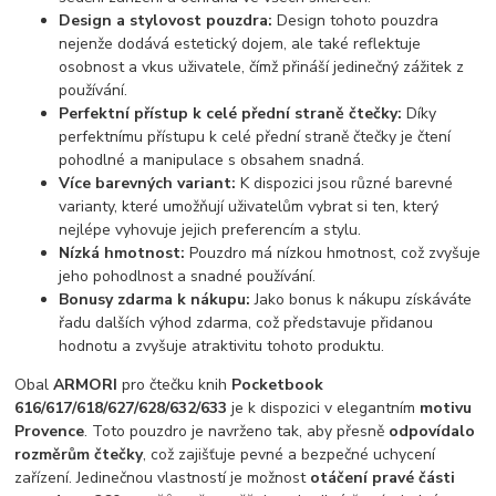
Design a stylovost pouzdra:
Design tohoto pouzdra
nejenže dodává estetický dojem, ale také reflektuje
osobnost a vkus uživatele, čímž přináší jedinečný zážitek z
používání.
Perfektní přístup k celé přední straně čtečky:
Díky
perfektnímu přístupu k celé přední straně čtečky je čtení
pohodlné a manipulace s obsahem snadná.
Více barevných variant:
K dispozici jsou různé barevné
varianty, které umožňují uživatelům vybrat si ten, který
nejlépe vyhovuje jejich preferencím a stylu.
Nízká hmotnost:
Pouzdro má nízkou hmotnost, což zvyšuje
jeho pohodlnost a snadné používání.
Bonusy zdarma k nákupu:
Jako bonus k nákupu získáváte
řadu dalších výhod zdarma, což představuje přidanou
hodnotu a zvyšuje atraktivitu tohoto produktu.
Obal
ARMORI
pro čtečku knih
Pocketbook
616/617/618/627/628/632/633
je k dispozici v elegantním
motivu
Provence
. Toto pouzdro je navrženo tak, aby přesně
odpovídalo
rozměrům čtečky
, což zajišťuje pevné a bezpečné uchycení
zařízení. Jedinečnou vlastností je možnost
otáčení pravé části