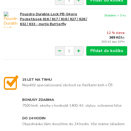
Přidat do košíku
Pouzdro Durable Lock PB-04 pro
Skladem > 3 ks
Pocketbook 616 / 617 / 618 / 627 / 628 /
632 / 633 - motiv Butterfly
12 % sleva
369 Kč
/
ks
305 Kč
bez DPH
Přidat do košíku
15 LET NA TRHU
Největší specializovaný obchod se čtečkami knih v ČR
BONUSY ZDARMA
7500 knih, eknihy v hodnotě 1400,-Kč, stylus, ochranná fólie
DO 24 HODIN
Objednávku Vám doručíme do 24 hodin. Vše máme skladem