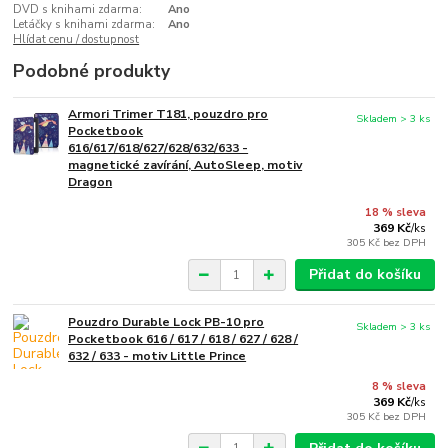
DVD s knihami zdarma:
Ano
Letáčky s knihami zdarma:
Ano
Hlídat cenu / dostupnost
Podobné produkty
Armori Trimer T181, pouzdro pro
Skladem > 3 ks
Pocketbook
616/617/618/627/628/632/633 -
magnetické zavírání, AutoSleep, motiv
Dragon
18 % sleva
369 Kč
/
ks
305 Kč
bez DPH
Přidat do košíku
Pouzdro Durable Lock PB-10 pro
Skladem > 3 ks
Pocketbook 616 / 617 / 618 / 627 / 628 /
632 / 633 - motiv Little Prince
8 % sleva
369 Kč
/
ks
305 Kč
bez DPH