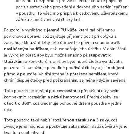
ochranu a bezpečnost pro vaši čtečku, ale také příjemný
pocit z estetického provedení a dokonalého sedění zařízení
v pouzdru. To všechno přispívá k celkovému uživatelskému
zážitku z používání vaší čtečky knih.
Pouzdro je vyráběno z
jemné PU kůže
, která má příjemnou
povrchovou úpravu, což zajišťuje příjemný pocit při dotyku a
zabraňuje klouzání. Díky této úpravě lze povrch snadno
otřít
navlhčeným hadříkem
, což usnadňuje jeho údržbu. V dolní části
je vykrojen plast, aby bylo možné snadno
přistupovat k
tlačítkům
a konektorům, aniž by bylo nutné čtečku vyndávat z
pouzdra. To umožňuje pohodlné používání čtečky a její
nabíjení
přímo v pouzdře
. Vnitřní strana je potažena
semišem
, který
chrání displej čtečky před poškrábáním, zejména když je zavřená.
Toto pouzdro je ideální pro
cestování
a přenášení díky svým
kompaktním rozměrům a
nízké hmotnosti
. Přední desky lze
otočit o 360°
, což umožňuje pohodlné držení pouzdra v jedné
ruce.
Toto pouzdro také nabízí
rozšířenou záruku na 3 roky
, což
zvyšuje jeho hodnotu a poskytuje zákazníkům další důvěru v jeho
kvalitu a spolehlivost.