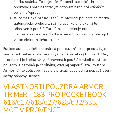
čtečku spánku. To nejen šetří baterii, ale také chrání
obrazovku před nechtěným dotykem nebo poškrábáním
během přepravy.
Automatické probouzení
: Při otevření pouzdra se čtečka
automaticky probudí z režimu spánku a je okamžitě
připraven k použití. Tato funkce eliminuje nutnost
manuálního zapínání čtečky a umožňuje okamžitý přístup k
vašim elektronickým knihám.
Funkce automatického usínání a probouzení nejen
prodlužuje
životnost baterie
, ale také
zvyšuje uživatelský komfort
. Díky
této funkci je čtečka vždy připravena k použití, kdykoli otevřete
pouzdro, a zároveň je chráněna, když jej nepoužíváte. Pouzdro
Armori
tímto způsobem spojuje praktičnost s ochranou, což ocení
každý náročný uživatel.
VLASTNOSTI POUZDRA ARMORI
TRIMER T183 PRO POCKETBOOK
616/617/618/627/628/632/633,
MOTIV PROVENCE: