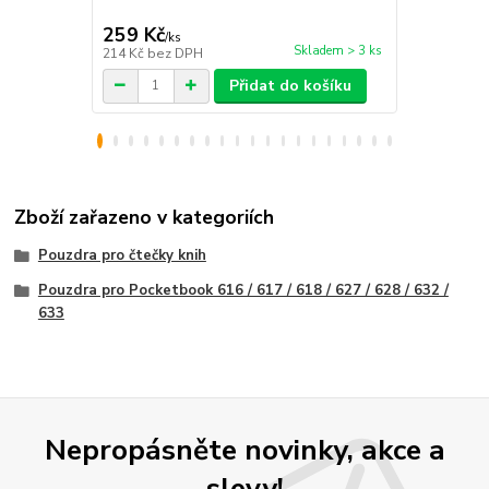
259 Kč
199 Kč
/
ks
/
ks
Skladem > 3 ks
214 Kč
bez DPH
164 Kč
bez 
Přidat do košíku
Zboží zařazeno v kategoriích
Pouzdra pro čtečky knih
Pouzdra pro Pocketbook 616 / 617 / 618 / 627 / 628 / 632 /
633
Nepropásněte novinky, akce a
slevy!