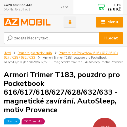
0
ks
+420 602 866 446
CZK
za
0 Kč
(Po-Ne, 8-20 hod.)
Menu
Hledat
Úvod
Pouzdra pro čtečky knih
Pouzdra pro Pocketbook 616 / 617 / 618 /
627 / 628 / 632 / 633
Armori Trimer T183, pouzdro pro Pocketbook
616/617/618/627/628/632/633 - magnetické zavírání, AutoSleep, motiv Provence
Armori Trimer T183, pouzdro pro
Pocketbook
616/617/618/627/628/632/633 -
magnetické zavírání, AutoSleep,
motiv Provence
Novinka
TOP produkt
449 Kč