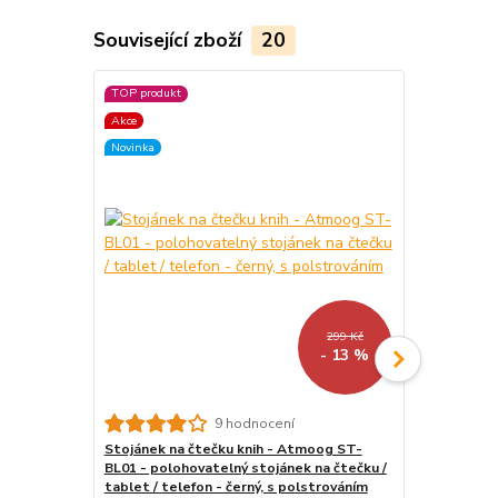
Související zboží
20
TOP produkt
TOP produkt
Akce
Akce
Novinka
299 Kč
- 13 %
9 hodnocení
Stojánek na čtečku knih - Atmoog ST-
MicroSD kar
BL01 - polohovatelný stojánek na čtečku /
16GB PCMK16
tablet / telefon - černý, s polstrováním
16GB, adapt