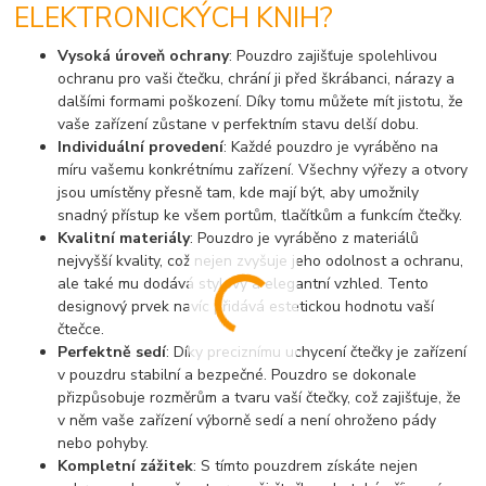
ELEKTRONICKÝCH KNIH?
Vysoká úroveň ochrany
: Pouzdro zajišťuje spolehlivou
ochranu pro vaši čtečku, chrání ji před škrábanci, nárazy a
dalšími formami poškození. Díky tomu můžete mít jistotu, že
vaše zařízení zůstane v perfektním stavu delší dobu.
Individuální provedení
: Každé pouzdro je vyráběno na
míru vašemu konkrétnímu zařízení. Všechny výřezy a otvory
jsou umístěny přesně tam, kde mají být, aby umožnily
snadný přístup ke všem portům, tlačítkům a funkcím čtečky.
Kvalitní materiály
: Pouzdro je vyráběno z materiálů
nejvyšší kvality, což nejen zvyšuje jeho odolnost a ochranu,
ale také mu dodává stylový a elegantní vzhled. Tento
designový prvek navíc přidává estetickou hodnotu vaší
čtečce.
Perfektně sedí
: Díky preciznímu uchycení čtečky je zařízení
v pouzdru stabilní a bezpečné. Pouzdro se dokonale
přizpůsobuje rozměrům a tvaru vaší čtečky, což zajišťuje, že
v něm vaše zařízení výborně sedí a není ohroženo pády
nebo pohyby.
Kompletní zážitek
: S tímto pouzdrem získáte nejen