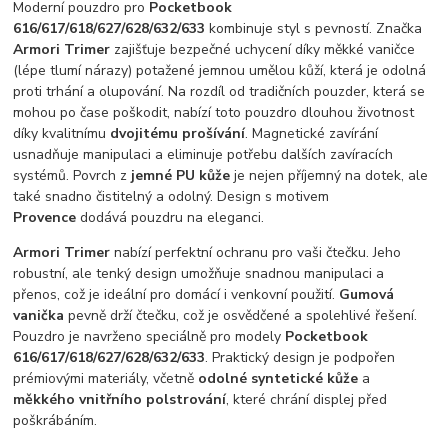
Moderní pouzdro pro
Pocketbook
616/617/618/627/628/632/633
kombinuje styl s pevností. Značka
Armori Trimer
zajišťuje bezpečné uchycení díky měkké vaničce
(lépe tlumí nárazy) potažené jemnou umělou kůží, která je odolná
proti trhání a olupování. Na rozdíl od tradičních pouzder, která se
mohou po čase poškodit, nabízí toto pouzdro dlouhou životnost
díky kvalitnímu
dvojitému prošívání
. Magnetické zavírání
usnadňuje manipulaci a eliminuje potřebu dalších zavíracích
systémů. Povrch z
jemné PU kůže
je nejen příjemný na dotek, ale
také snadno čistitelný a odolný. Design s motivem
Provence
dodává pouzdru na eleganci.
Armori Trimer
nabízí perfektní ochranu pro vaši čtečku. Jeho
robustní, ale tenký design umožňuje snadnou manipulaci a
přenos, což je ideální pro domácí i venkovní použití.
Gumová
vanička
pevně drží čtečku, což je osvědčené a spolehlivé řešení.
Pouzdro je navrženo speciálně pro modely
Pocketbook
616/617/618/627/628/632/633
. Praktický design je podpořen
prémiovými materiály, včetně
odolné syntetické kůže
a
měkkého vnitřního polstrování
, které chrání displej před
poškrábáním.