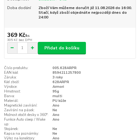
Doba dodání
Zboží Vám můžeme doručit již 11.08.2026 do 16:00.
Stačí, když zboží objednáte nejpozději dnes do
24:00
369 Kč
/
ks
305 Kč
bez DPH
Přidat do košíku
Číslo produktu:
005.628ARPR
EAN kód:
8594211257800
Záruka:
3 roky
Kód zboží:
628ARPR
Výrobce:
Armori
Hmotnost:
95g
Barva:
multi
Materiál:
PU kůže
Magnetické zavírání:
Ano
Zavírání na pásek:
Ne
Možnost otočit desky o 360°:
Ano
Funkce Auto sleep / Wake
Ano
up:
Stojánek:
Ne
Kapsa na poznámky:
Ne
Výřez na konektory:
Ano