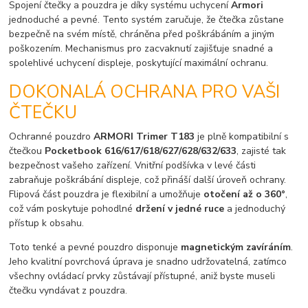
Spojení čtečky a pouzdra je díky systému uchycení
Armori
jednoduché a pevné. Tento systém zaručuje, že čtečka zůstane
bezpečně na svém místě, chráněna před poškrábáním a jiným
poškozením. Mechanismus pro zacvaknutí zajišťuje snadné a
spolehlivé uchycení displeje, poskytující maximální ochranu.
DOKONALÁ OCHRANA PRO VAŠI
ČTEČKU
Ochranné pouzdro
ARMORI Trimer T183
je plně kompatibilní s
čtečkou
Pocketbook 616/617/618/627/628/632/633
, zajisté tak
bezpečnost vašeho zařízení. Vnitřní podšívka v levé části
zabraňuje poškrábání displeje, což přináší další úroveň ochrany.
Flipová část pouzdra je flexibilní a umožňuje
otočení až o 360°
,
což vám poskytuje pohodlné
držení v jedné ruce
a jednoduchý
přístup k obsahu.
Toto tenké a pevné pouzdro disponuje
magnetickým zavíráním
.
Jeho kvalitní povrchová úprava je snadno udržovatelná, zatímco
všechny ovládací prvky zůstávají přístupné, aniž byste museli
čtečku vyndávat z pouzdra.