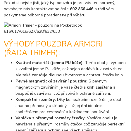
Pokud si nejste jisti, jaký typ pouzdra je pro vás ten správný,
neváhejte nás kontaktovat na čísle
602 866 446
a rádi vám
poskytneme odborné poradenství při výběru.
VÝHODY POUZDRA ARMORI
(ŘADA TRIMER):
Kvalitní materiál (jemná PU kůže):
Tento obal je vyroben
z kvalitní jemné PU kůže, což nejen dodává luxusní vzhled,
ale také zaručuje dlouhou životnost a ochranu čtečky knih.
Pevné magnetické zavírání pouzdra:
S pevným
magnetickým zavíráním je vaše čtečka knih zajištěna a
bezpečně uzavřena, což přispívá k ochraně zařízení.
Kompaktní rozměry:
Díky kompaktním rozměrům je obal
snadno přenosný a skladný, což jej činí ideálním
společníkem pro cestování a každodenní používání.
Vanička s přesnými rozměry čtečky:
Vanička obalu je
navržena s přesnými rozměry čtečky, což zaručuje perfektní
sedění zařízení a ochranu ve všech směrech.