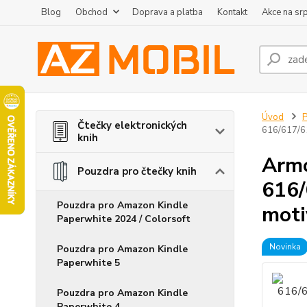
Blog
Obchod
Doprava a platba
Kontakt
Akce na sr
Úvod
P
Čtečky elektronických
616/617/61
knih
Armo
Pouzdra pro čtečky knih
616/
Pouzdra pro Amazon Kindle
moti
Paperwhite 2024 / Colorsoft
Novinka
Pouzdra pro Amazon Kindle
Paperwhite 5
Pouzdra pro Amazon Kindle
Paperwhite 4