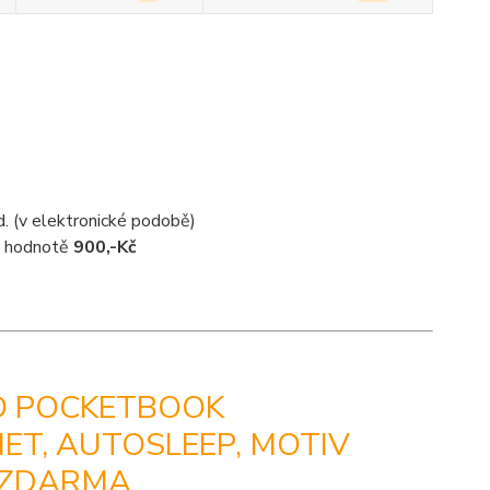
d. (v elektronické podobě)
 v hodnotě
900,-Kč
O POCKETBOOK
NET, AUTOSLEEP, MOTIV
Y ZDARMA