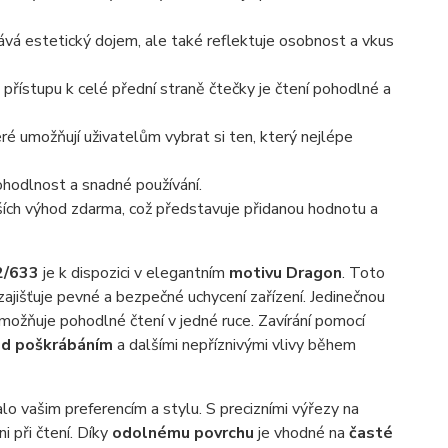
á estetický dojem, ale také reflektuje osobnost a vkus
přístupu k celé přední straně čtečky je čtení pohodlné a
eré umožňují uživatelům vybrat si ten, který nejlépe
hodlnost a snadné používání.
ších výhod zdarma, což představuje přidanou hodnotu a
2/633
je k dispozici v elegantním
motivu Dragon
. Toto
 zajišťuje pevné a bezpečné uchycení zařízení. Jedinečnou
ožňuje pohodlné čtení v jedné ruce. Zavírání pomocí
před poškrábáním
a dalšími nepříznivými vlivy během
o vašim preferencím a stylu. S precizními výřezy na
i při čtení. Díky
odolnému povrchu
je vhodné na
časté