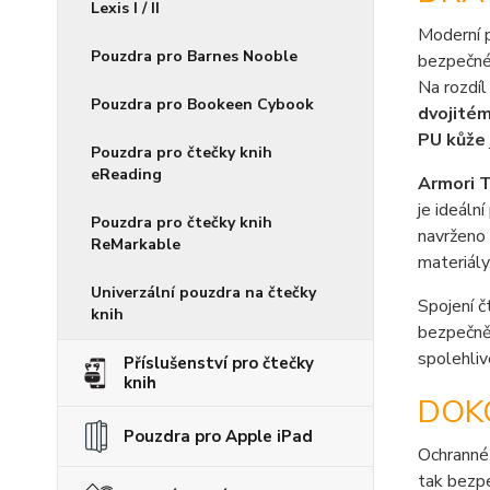
Lexis I / II
Moderní 
Pouzdra pro Barnes Nooble
bezpečné 
Na rozdíl
Pouzdra pro Bookeen Cybook
dvojitém
PU kůže
Pouzdra pro čtečky knih
eReading
Armori T
je ideální
Pouzdra pro čtečky knih
navrženo
ReMarkable
materiály
Univerzální pouzdra na čtečky
Spojení č
knih
bezpečně 
spolehliv
Příslušenství pro čtečky
knih
DOK
Pouzdra pro Apple iPad
Ochranné
tak bezpe