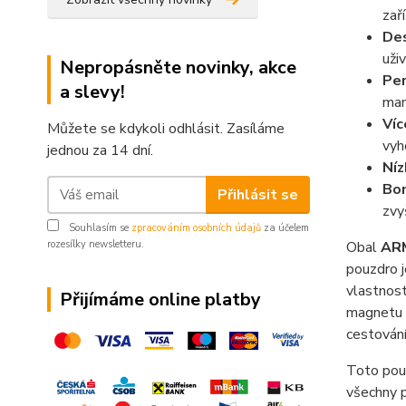
zař
Des
uži
Nepropásněte novinky, akce
Per
a slevy!
man
Víc
Můžete se kdykoli odhlásit. Zasíláme
vyh
jednou za 14 dní.
Níz
Bon
Přihlásit se
zvy
Souhlasím se
zpracováním osobních údajů
za účelem
rozesílky newsletteru.
Obal
AR
pouzdro j
vlastnos
Přijímáme online platby
magnetu 
cestování
Toto pouz
všechny p