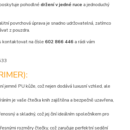
 poskytuje pohodlné
držení v jedné ruce
a jednoduchý
valitní povrchová úprava je snadno udržovatelná, zatímco
dávat z pouzdra.
ás kontaktovat na čísle
602 866 446
a rádi vám
IMER):
ní jemné PU kůže, což nejen dodává luxusní vzhled, ale
ním je vaše čtečka knih zajištěna a bezpečně uzavřena,
osný a skladný, což jej činí ideálním společníkem pro
řesnými rozměry čtečky, což zaručuje perfektní sedění