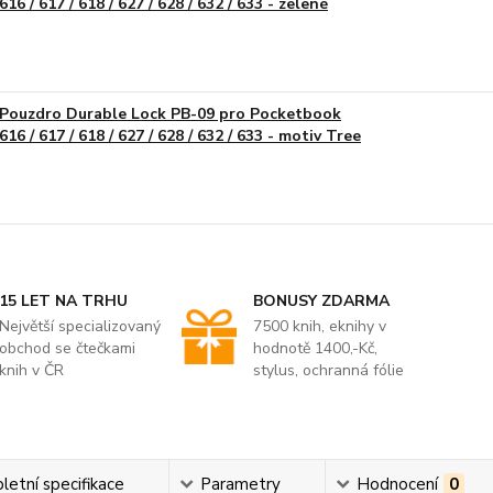
616 / 617 / 618 / 627 / 628 / 632 / 633 - zelené
Pouzdro Durable Lock PB-09 pro Pocketbook
616 / 617 / 618 / 627 / 628 / 632 / 633 - motiv Tree
15 LET NA TRHU
BONUSY ZDARMA
Největší specializovaný
7500 knih, eknihy v
obchod se čtečkami
hodnotě 1400,-Kč,
knih v ČR
stylus, ochranná fólie
etní specifikace
Parametry
Hodnocení
0