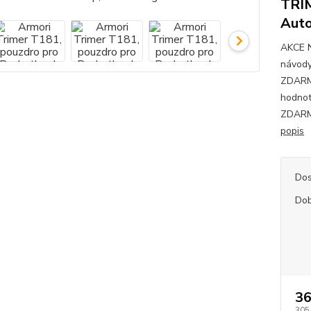
TRIM
Auto
AKCE 
návody
ZDARMA
hodnot
ZDARMA
popis
Dos
Dob
36
305