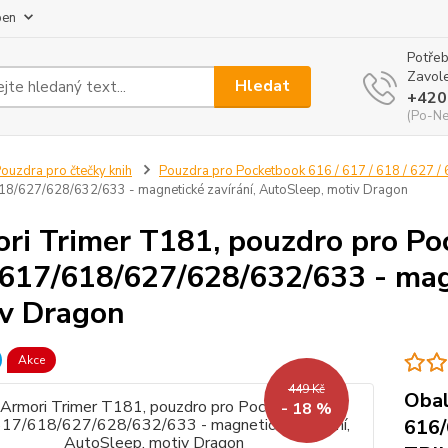
pen
Potřeb
Zavole
Hledat
+420
(Po-Ne
ouzdra pro čtečky knih
Pouzdra pro Pocketbook 616 / 617 / 618 / 627 / 
8/627/628/632/633 - magnetické zavírání, AutoSleep, motiv Dragon
ri Trimer T181, pouzdro pro P
617/618/627/628/632/633 - magn
v Dragon
Akce
449 Kč
Obal
- 18 %
616/