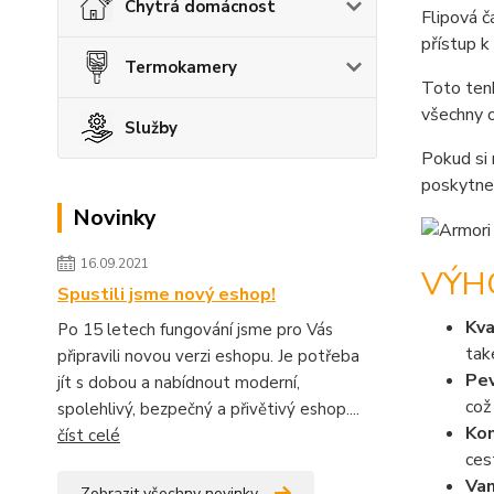
Chytrá domácnost
Flipová č
přístup k
Termokamery
Toto ten
všechny o
Služby
Pokud si 
poskytne
Novinky
16.09.2021
VÝH
Spustili jsme nový eshop!
Kva
Po 15 letech fungování jsme pro Vás
tak
připravili novou verzi eshopu. Je potřeba
Pev
jít s dobou a nabídnout moderní,
což
spolehlivý, bezpečný a přivětivý eshop....
Kom
číst celé
ces
Van
Zobrazit všechny novinky