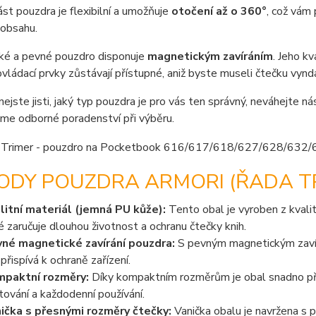
ást pouzdra je flexibilní a umožňuje
otočení až o 360°
, což vám
 obsahu.
ké a pevné pouzdro disponuje
magnetickým zavíráním
. Jeho k
vládací prvky zůstávají přístupné, aniž byste museli čtečku vyn
nejste jisti, jaký typ pouzdra je pro vás ten správný, neváhejte n
me odborné poradenství při výběru.
ODY POUZDRA ARMORI (ŘADA TR
litní materiál (jemná PU kůže):
Tento obal je vyroben z kvalit
é zaručuje dlouhou životnost a ochranu čtečky knih.
né magnetické zavírání pouzdra:
S pevným magnetickým zavírá
 přispívá k ochraně zařízení.
paktní rozměry:
Díky kompaktním rozměrům je obal snadno přen
tování a každodenní používání.
ička s přesnými rozměry čtečky:
Vanička obalu je navržena s p