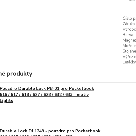
Číslo p
Záruka:
Výrobc
Barva:
Magneti
Možnost
Stojáne
Výřez n
Letáčky
é produkty
Pouzdro Durable Lock PB-01 pro Pocketbook
616 / 617 / 618 / 627 / 628 / 632 / 633 - motiv
Lights
Durable Lock DL1249 - pouzdro pro Pocketbook