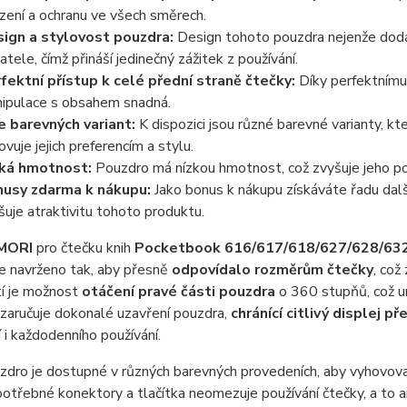
ízení a ochranu ve všech směrech.
ign a stylovost pouzdra:
Design tohoto pouzdra nejenže dodáv
vatele, čímž přináší jedinečný zážitek z používání.
fektní přístup k celé přední straně čtečky:
Díky perfektnímu 
ipulace s obsahem snadná.
e barevných variant:
K dispozici jsou různé barevné varianty, kt
ovuje jejich preferencím a stylu.
ká hmotnost:
Pouzdro má nízkou hmotnost, což zvyšuje jeho po
usy zdarma k nákupu:
Jako bonus k nákupu získáváte řadu dal
šuje atraktivitu tohoto produktu.
MORI
pro čtečku knih
Pocketbook 616/617/618/627/628/63
e navrženo tak, aby přesně
odpovídalo rozměrům čtečky
, což
tí je možnost
otáčení pravé části pouzdra
o 360 stupňů, což um
zaručuje dokonalé uzavření pouzdra,
chránící citlivý displej 
 i každodenního používání.
dro je dostupné v různých barevných provedeních, aby vyhovoval
otřebné konektory a tlačítka neomezuje používání čtečky, a to an