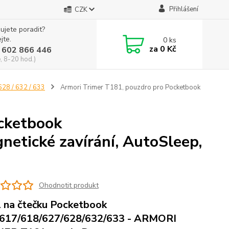
Přihlášení
CZK
ujete poradit?
jte.
0
ks
za
0 Kč
 602 866 446
, 8-20 hod.)
628 / 632 / 633
Armori Trimer T181, pouzdro pro Pocketbook
ocketbook
etické zavírání, AutoSleep,
Ohodnotit produkt
 na čtečku Pocketbook
617/618/627/628/632/633 - ARMORI