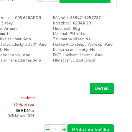
roduktu:
005.628ARDR
EAN kód:
8594211257787
3 roky
Kód zboží:
628ARDR
e:
Armori
Hmotnost:
95g
multi
Materiál:
PU kůže
cké zavírání:
Ano
Zavírání na pásek:
Ne
 otočit desky o 360°:
Ano
Funkce Auto sleep / Wake up:
Ano
k:
Ne
Kapsa na poznámky:
Ne
a konektory:
Ano
DVD s knihami zdarma:
Ano
 s knihami zdarma:
Ano
Hlídat cenu / dostupnost
Detail
na dotaz
12 % sleva
369 Kč
/
ks
305 Kč
bez DPH
Přidat do košíku