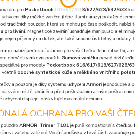
pouzdro pro
Pocketbook 616/617/618/627/628/632/633
kom
uchycení díky měkké vaničce (lépe tlumí nárazy) potažené jemnou 
 od tradičních pouzder, která se mohou po čase poškodit, nabízí 
u prošívání
. Magnetické zavírání usnadňuje manipulaci a eliminu
je nejen příjemný na dotek, ale také snadno čistitelný a odolný
rimer
nabízí perfektní ochranu pro vaši čtečku. Jeho robustní, a
 pro domácí i venkovní použití.
Gumová vanička
pevně drží čtečku
 speciálně pro modely
Pocketbook 616/617/618/627/628/63
, včetně
odolné syntetické kůže
a
měkkého vnitřního polst
tečky a pouzdra je díky systému uchycení
Armori
jednoduché a p
na svém místě, chráněna před poškrábáním a jiným poškozením. 
é uchycení displeje, poskytující maximální ochranu.
ONALÁ OCHRANA PRO VAŠI ČTE
 pouzdro
ARMORI Trimer T181
je plně kompatibilní s čtečkou
čnost vašeho zařízení. Vnitřní podšívka v levé části zabraňuje poš