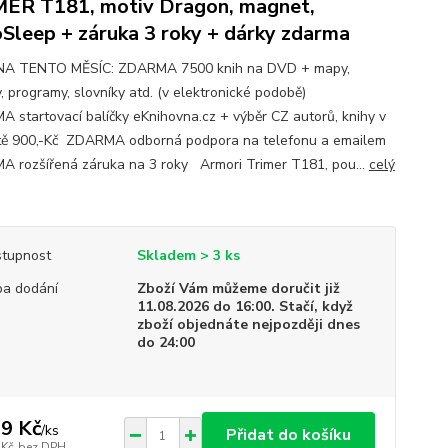
ER T181, motiv Dragon, magnet,
Sleep + záruka 3 roky + dárky zdarma
NA TENTO MĚSÍC: ZDARMA 7500 knih na DVD + mapy,
, programy, slovníky atd. (v elektronické podobě)
 startovací balíčky eKnihovna.cz + výběr CZ autorů, knihy v
ě 900,-Kč ZDARMA odborná podpora na telefonu a emailem
 rozšířená záruka na 3 roky Armori Trimer T181, pou...
celý
tupnost
Skladem > 3 ks
a dodání
Zboží Vám můžeme doručit již
11.08.2026 do 16:00. Stačí, když
zboží objednáte nejpozději dnes
do 24:00
9 Kč
/
ks
Přidat do košíku
 Kč
bez DPH