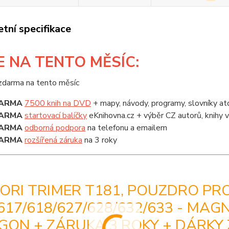
tní specifikace
E
NA TENTO MĚSÍC:
ARMA
7500 knih na DVD
+ mapy, návody, programy, slovníky at
ARMA
startovací balíčky
eKnihovna.cz + výběr CZ autorů, knihy
ARMA
odborná podpora
na telefonu a emailem
ARMA
rozšířená záruka
na 3 roky
ORI TRIMER T181, POUZDRO PR
617/618/627/628/632/633 - MAG
GON + ZÁRUKA 3 ROKY + DÁRK