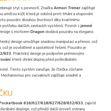
binuje styl s pevností. Značka
Armori Trimer
zajišťuje
umělou kůží, která je odolná proti trhání a olupování.
toto pouzdro dlouhou životnost díky kvalitnímu
je potřebu dalších zavíracích systémů. Povrch z
jemné
. Design s motivem
Dragon
dodává pouzdru na eleganci.
le tenký design umožňuje snadnou manipulaci a přenos, což
, což je osvědčené a spolehlivé řešení. Pouzdro je
2/633
. Praktický design je podpořen prémiovými
rování
, které chrání displej před poškrábáním.
evné. Tento systém zaručuje, že čtečka zůstane
Mechanismus pro zacvaknutí zajišťuje snadné a
ČKU
Pocketbook 616/617/618/627/628/632/633
, zajisté
krábání displeje, což přináší další úroveň ochrany.