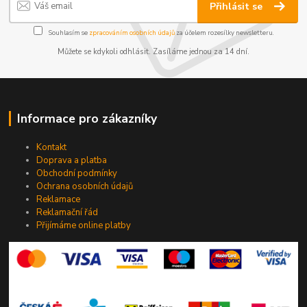
Přihlásit se
Souhlasím se
zpracováním osobních údajů
za účelem rozesílky newsletteru.
Můžete se kdykoli odhlásit. Zasíláme jednou za 14 dní.
Informace pro zákazníky
Kontakt
Doprava a platba
Obchodní podmínky
Ochrana osobních údajů
Reklamace
Reklamační řád
Přijímáme online platby