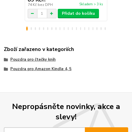
/
ks
/
ks
Skladem > 3 ks
74 Kč
bez DPH
247 Kč
bez 
Přidat do košíku
Zboží zařazeno v kategoriích
Pouzdra pro čtečky knih
Pouzdra pro Amazon Kindle 4, 5
Nepropásněte novinky, akce a
slevy!