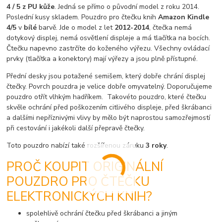
4 / 5 z PU kůže
. Jedná se přímo o původní model z roku 2014.
Poslední kusy skladem. Pouzdro pro čtečku knih
Amazon Kindle
4/5
v
bílé
barvě. Jde o model z let
2012-2014
, čtečka nemá
dotykový displej, nemá osvětlení displeje a má tlačítka na bocích.
Čtečku napevno zastrčíte do koženého výřezu. Všechny ovládací
prvky (tlačítka a konektory) mají výřezy a jsou plně přístupné.
Přední desky jsou potažené semišem, který dobře chrání displej
čtečky. Povrch pouzdra je velice dobře omyvatelný. Doporučujeme
pouzdro otřít vlhkým hadříkem. Takovéto pouzdro, které čtečku
skvěle ochrání před poškozením citlivého displeje, před škrábanci
a dalšími nepříznivými vlivy by mělo být naprostou samozřejmostí
při cestování i jakékoli další přepravě čtečky.
Toto pouzdro nabízí také rozšířenou záruku
3 roky
.
PROČ KOUPIT ORIGINÁLNÍ
POUZDRO PRO ČTEČKU
ELEKTRONICKÝCH KNIH?
spolehlivě ochrání čtečku před škrábanci a jiným