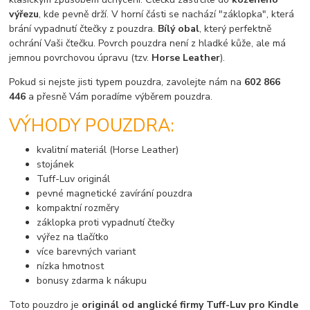
výřezu
, kde pevně drží. V horní části se nachází "záklopka", která
brání vypadnutí čtečky z pouzdra.
Bílý obal
, který perfektně
ochrání Vaši čtečku. Povrch pouzdra není z hladké kůže, ale má
jemnou povrchovou úpravu (tzv.
Horse Leather
).
Pokud si nejste jisti typem pouzdra, zavolejte nám na
602 866
446
a přesně Vám poradíme výběrem pouzdra.
VÝHODY POUZDRA:
kvalitní materiál (Horse Leather)
stojánek
Tuff-Luv originál
pevné magnetické zavírání pouzdra
kompaktní rozměry
záklopka proti vypadnutí čtečky
výřez na tlačítko
více barevných variant
nízka hmotnost
bonusy zdarma k nákupu
Toto pouzdro je
originál od anglické firmy Tuff-Luv pro Kindle