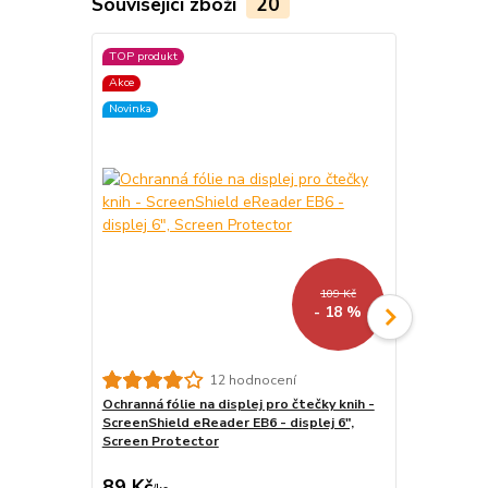
Související zboží
20
TOP produkt
TOP produkt
Akce
Akce
Novinka
Novinka
109 Kč
- 18 %
12 hodnocení
Ochranná fólie na displej pro čtečky knih -
Vodotěsné 
ScreenShield eReader EB6 - displej 6",
čtečku/tab
Screen Protector
- univerzál
průhledné, p
89 Kč
299 Kč