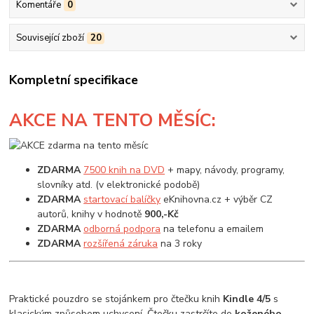
Komentáře
0
Související zboží
20
Kompletní specifikace
AKCE
NA TENTO MĚSÍC:
ZDARMA
7500 knih na DVD
+ mapy, návody, programy,
slovníky atd. (v elektronické podobě)
ZDARMA
startovací balíčky
eKnihovna.cz + výběr CZ
autorů, knihy v hodnotě
900,-Kč
ZDARMA
odborná podpora
na telefonu a emailem
ZDARMA
rozšířená záruka
na 3 roky
Praktické pouzdro se stojánkem pro čtečku knih
Kindle 4/5
s
klasickým způsobem uchycení. Čtečku zastrčíte do
koženého