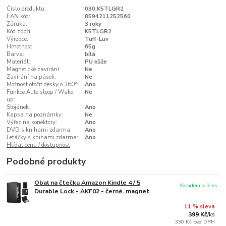
Číslo produktu:
030.K5TLGR2
EAN kód:
8594211252560
Záruka:
3 roky
Kód zboží:
K5TLGR2
Výrobce:
Tuff-Luv
Hmotnost:
65g
Barva:
bílá
Materiál:
PU kůže
Magnetické zavírání:
Ne
Zavírání na pásek:
Ne
Možnost otočit desky o 360°:
Ano
Funkce Auto sleep / Wake
Ne
up:
Stojánek:
Ano
Kapsa na poznámky:
Ne
Výřez na konektory:
Ano
DVD s knihami zdarma:
Ano
Letáčky s knihami zdarma:
Ano
Hlídat cenu / dostupnost
Podobné produkty
Obal na čtečku Amazon Kindle 4 / 5
Skladem > 3 ks
Durable Lock - AKF02 - černé. magnet
11 % sleva
399 Kč
/
ks
330 Kč
bez DPH