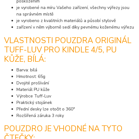
poškozením
je vyrobené na míru Vašeho zařízení, všechny výřezy jsou
na správném místě
je vyrobeno z kvalitních materiálů a působí stylově
zařízení v něm výborně sedí díky pevnému koženému výřezu
VLASTNOSTI POUZDRA ORIGINÁL
TUFF-LUV PRO KINDLE 4/5, PU
KŮŽE, BÍLÁ:
Barva: bílá
Hmotnost: 65g
Dvojité prošívání
Materiál PU kůže
Výrobce Tuff-Luv
Praktický stojánek
Přední desky lze otočit o 360°
Rozšířená záruka 3 roky
POUZDRO JE VHODNÉ NA TYTO
ČTEČKY: