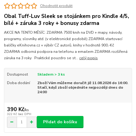
Ohodnotit produkt
Obal Tuff-Luv Sleek se stojánkem pro Kindle 4/5,
bílé + záruka 3 roky + bonusy zdarma
AKCE NA TENTO MĚSÍC: ZDARMA 7500 knih na DVD + mapy, návody,
programy, slovníky atd. (v elektronické podobě) ZDARMA startovací
balíčky eKnihovna.cz + výběr CZ autorů, knihy v hodnotě 900,-Kč
ZDARMA odborná podpora na telefonu a emailem ZDARMA rozšířená
záruka na 3 roky Praktické pouzdro se st...
celý popis
Dostupnost
Skladem > 3 ks
Doba dodání
Zboží Vám můžeme doručit již 11.08.2026 do 16:00.
Stačí, když zboží objednáte nejpozději dnes do
24:00
390 Kč
/
ks
322 Kč
bez DPH
Přidat do košíku