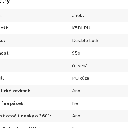
etry
a
3 roky
oží
K5DLPU
ce
Durable Lock
ost
95g
červená
ál
PU kůže
ické zavírání
Ano
ní na pásek
Ne
t otočit desky o 360°
Ano