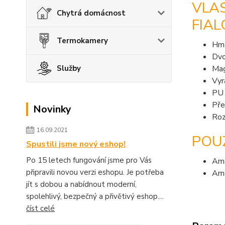
VLAS
Chytrá domácnost
FIAL
Termokamery
Hmo
Dvo
Služby
Mag
Vyr
PU 
Pře
Novinky
Roz
16.09.2021
POU
Spustili jsme nový eshop!
Po 15 letech fungování jsme pro Vás
Ama
připravili novou verzi eshopu. Je potřeba
Ama
jít s dobou a nabídnout moderní,
spolehlivý, bezpečný a přivětivý eshop....
číst celé