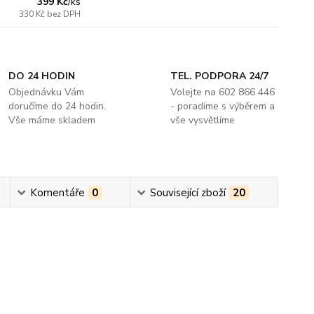
399 Kč
/
ks
330 Kč
bez DPH
DO 24 HODIN
TEL. PODPORA 24/7
Objednávku Vám
Volejte na 602 866 446
doručíme do 24 hodin.
- poradíme s výběrem a
Vše máme skladem
vše vysvětlíme
Komentáře
0
Související zboží
20