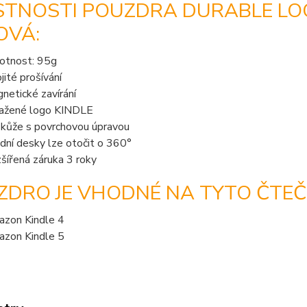
TNOSTI POUZDRA DURABLE LOCK
OVÁ:
tnost: 95g
jité prošívání
netické zavírání
ažené logo KINDLE
kůže s povrchovou úpravou
dní desky lze otočit o 360°
šířená záruka 3 roky
ZDRO JE VHODNÉ NA TYTO ČTEČ
zon Kindle 4
zon Kindle 5