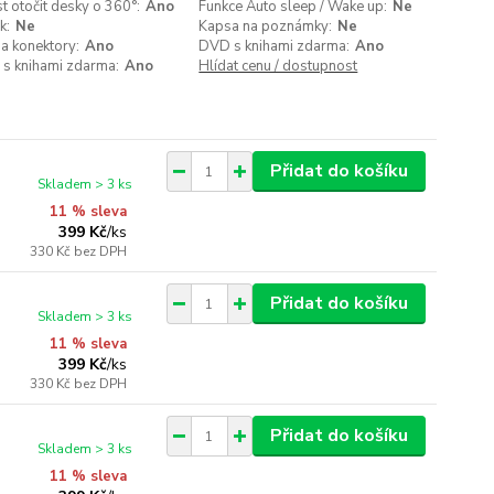
 otočit desky o 360°:
Ano
Funkce Auto sleep / Wake up:
Ne
k:
Ne
Kapsa na poznámky:
Ne
a konektory:
Ano
DVD s knihami zdarma:
Ano
 s knihami zdarma:
Ano
Hlídat cenu / dostupnost
Přidat do košíku
Skladem > 3 ks
11 % sleva
399 Kč
/
ks
330 Kč
bez DPH
Přidat do košíku
Skladem > 3 ks
11 % sleva
399 Kč
/
ks
330 Kč
bez DPH
Přidat do košíku
Skladem > 3 ks
11 % sleva