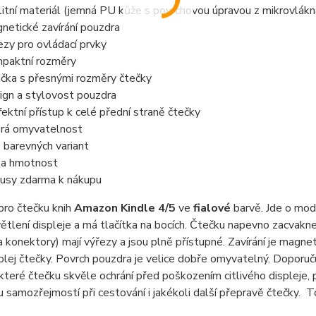
litní materiál (jemná PU kůže s povrchovou úpravou z mikrovlákn
netické zavírání pouzdra
ezy pro ovládací prvky
paktní rozměry
ička s přesnými rozměry čtečky
ign a stylovost pouzdra
fektní přístup k celé přední straně čtečky
rá omyvatelnost
e barevných variant
ka hmotnost
usy zdarma k nákupu
pro čtečku knih
Amazon Kindle 4/5
ve
fialové
barvě. Jde o mod
tlení displeje a má tlačítka na bocích. Čtečku napevno zacvak
 a konektory) mají výřezy a jsou plně přístupné. Zavírání je mag
splej čtečky. Povrch pouzdra je velice dobře omyvatelný. Dopor
které čtečku skvěle ochrání před poškozením citlivého displeje, 
 samozřejmostí při cestování i jakékoli další přepravě čtečky. 