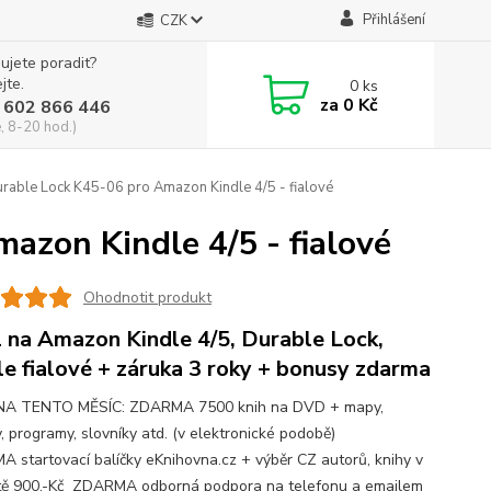
Přihlášení
CZK
ujete poradit?
jte.
0
ks
za
0 Kč
 602 866 446
, 8-20 hod.)
able Lock K45-06 pro Amazon Kindle 4/5 - fialové
azon Kindle 4/5 - fialové
Ohodnotit produkt
 na Amazon Kindle 4/5, Durable Lock,
le fialové + záruka 3 roky + bonusy zdarma
NA TENTO MĚSÍC: ZDARMA 7500 knih na DVD + mapy,
, programy, slovníky atd. (v elektronické podobě)
 startovací balíčky eKnihovna.cz + výběr CZ autorů, knihy v
ě 900,-Kč ZDARMA odborná podpora na telefonu a emailem