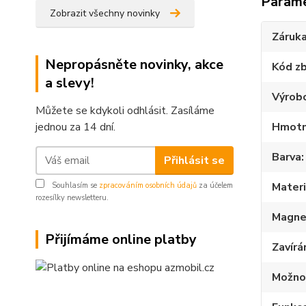
Param
Zobrazit všechny novinky
Záruk
Nepropásněte novinky, akce
Kód zb
a slevy!
Výrob
Můžete se kdykoli odhlásit. Zasíláme
jednou za 14 dní.
Hmotn
Barva
Přihlásit se
Materi
Souhlasím se
zpracováním osobních údajů
za účelem
rozesílky newsletteru.
Magnet
Přijímáme online platby
Zavírá
Možnos