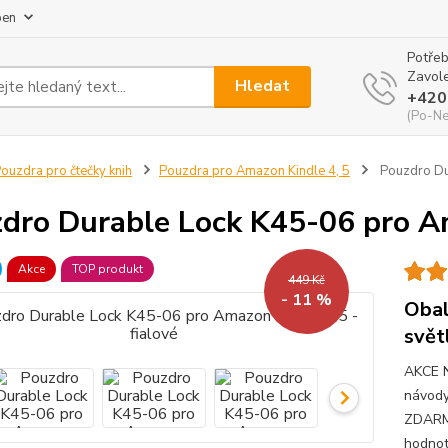
pen
Potřeb
Zavole
Hledat
+420
(Po-Ne
ouzdra pro čtečky knih
Pouzdra pro Amazon Kindle 4, 5
Pouzdro Dur
dro Durable Lock K45-06 pro Am
Akce
TOP produkt
449 Kč
- 11 %
Obal
svět
AKCE 
návody
ZDARMA
hodnot