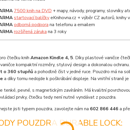
ARMA
7500 knih na DVD
+ mapy, návody, programy, slovníky at
ARMA
startovací balíčky
eKnihovna.cz + výběr CZ autorů, knihy
ARMA
odborná podpora
na telefonu a emailem
ARMA
rozšířená záruka
na 3 roky
pro čtečku knih
Amazon Kindle 4, 5
. Díky plastové vaničce čte
vaničce kompaktní rozměry, stylový design a dokonalou ochranu.
it o 360 stupňů
a pohodlně číst v jedné ruce. Pouzdro má na s
še
a díky tomu nedojde k poškrábání displeje. Na vnitřní straně je
e tenké, pevné, s magnetickým zavíráním. Má kvalitní povrchovou
vládací prvky, čtečku tedy není nutné vyndávat z pouzdra.
nejste jisti typem pouzdra, zavolejte nám na
602 866 446
a pře
ODY POUZDRA DURABLE LOCK: