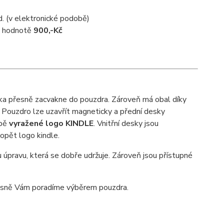
d. (v elektronické podobě)
 v hodnotě
900,-Kč
čka přesně zacvakne do pouzdra. Zároveň má obal díky
 Pouzdro lze uzavřít magneticky a přední desky
obě
vyražené logo KINDLE
. Vnitřní desky jsou
 opět logo kindle.
 úpravu, která se dobře udržuje. Zároveň jsou přístupné
sně Vám poradíme výběrem pouzdra.