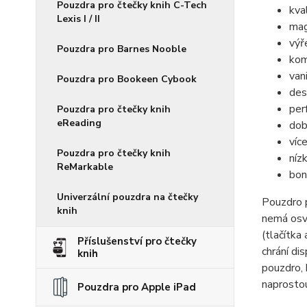
Pouzdra pro čtečky knih C-Tech
kva
Lexis I / II
mag
výř
Pouzdra pro Barnes Nooble
kom
van
Pouzdra pro Bookeen Cybook
des
per
Pouzdra pro čtečky knih
eReading
dob
víc
Pouzdra pro čtečky knih
níz
ReMarkable
bon
Univerzální pouzdra na čtečky
Pouzdro 
knih
nemá osvě
(tlačítka
Příslušenství pro čtečky
chrání di
knih
pouzdro, 
naprostou
Pouzdra pro Apple iPad