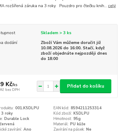
 rozšířená záruka na 3 roky Pouzdro pro čtečku knih...
celý
tupnost
Skladem > 3 ks
a dodání
Zboží Vám můžeme doručit již
10.08.2026 do 16:00. Stačí, když
zboží objednáte nejpozději dnes
do 18:00
9 Kč
/
ks
Přidat do košíku
 Kč
bez DPH
roduktu:
001.K5DLPU
EAN kód:
8594211253314
3 roky
Kód zboží:
K5DLPU
e:
Durable Lock
Hmotnost:
95g
červená
Materiál:
PU kůže
cké zavírání:
Ano
Zavírání na pásek:
Ne