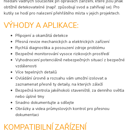
hledání vadných součástek při opravách zařízení, které jsou jinak
obtížně detekovatelné (např. způsobují svod a zahřívají se). Pro
kutily se hodí pro nalezení přehřátého místa v jejich projektech.
VÝHODY A APLIKACE:
Připojení a okamžitá detekce
Přesná revize mechanických a elektrických zařízení
Rychlá diagnostika a posouzení zdroje problému
Bezpečné monitorování vysoce rizikových prostředí
Vyhodnocení potenciálně nebezpečných situací z bezpečné
vzdálenosti
Více tepelných detailů
Ovládání úrovně a rozsahu vám umožní izolovat a
zaznamenat přesně ty detaily, na kterých záleží
Bezpečná kontrola jakéhokoli staveniště, za denního světla
nebo úplné tmy
Snadno dokumentujte a sdílejte
Obrázky a videa průmyslových kontrol pro přesnou
dokumentaci
KOMPATIBILNÍ ZAŘÍZENÍ