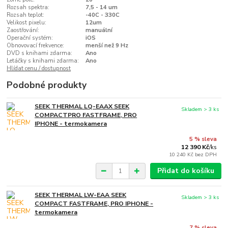
Rozsah spektra:
7,5 - 14 um
Rozsah teplot:
-40C - 330C
Velikost pixelu:
12um
Zaostřování:
manuální
Operační systém:
iOS
Obnovovací frekvence:
menší než 9 Hz
DVD s knihami zdarma:
Ano
Letáčky s knihami zdarma:
Ano
Hlídat cenu / dostupnost
Podobné produkty
SEEK THERMAL LQ-EAAX SEEK
Skladem > 3 ks
COMPACTPRO FASTFRAME, PRO
IPHONE - termokamera
5 % sleva
12 390 Kč
/
ks
10 240 Kč
bez DPH
Přidat do košíku
SEEK THERMAL LW-EAA SEEK
Skladem > 3 ks
COMPACT FASTFRAME, PRO IPHONE -
termokamera
7 % sleva