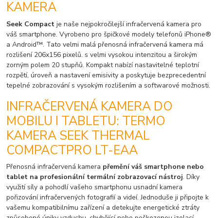
KAMERA
Seek Compact
je naše nejpokročilejší infračervená kamera pro
váš smartphone. Vyrobeno pro špičkové modely telefonů iPhone®
a Android™. Tato velmi malá přenosná infračervená kamera má
rozlišení 206x156 pixelů. s velmi vysokou intenzitou a širokým
zorným polem 20 stupňů. Kompakt nabízí nastavitelné teplotní
rozpětí, úroveň a nastavení emisivity a poskytuje bezprecedentní
tepelné zobrazování s vysokým rozlišením a softwarové možnosti.
INFRAČERVENÁ KAMERA DO
MOBILU I TABLETU: TERMO
KAMERA SEEK THERMAL
COMPACTPRO LT-EAA
Přenosná infračervená kamera
přemění váš smartphone nebo
tablet na profesionální termální zobrazovací nástroj
. Díky
využití síly a pohodlí vašeho smartphonu usnadní kamera
pořizování infračervených fotografií a videí. Jednoduše ji připojte k
vašemu kompatibilnímu zařízení a detekujte energetické ztráty
způsobené úniky vzduchu, chybějící nebo poškozenou izolací,