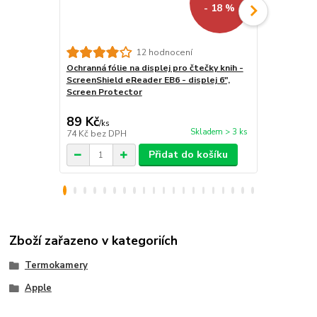
- 18 %
12 hodnocení
Ochranná fólie na displej pro čtečky knih -
Vodotěsné 
ScreenShield eReader EB6 - displej 6",
čtečku/tab
Screen Protector
- univerzál
průhledné, p
89 Kč
299 Kč
/
ks
/
ks
Skladem > 3 ks
74 Kč
bez DPH
247 Kč
bez 
Přidat do košíku
Zboží zařazeno v kategoriích
Termokamery
Apple