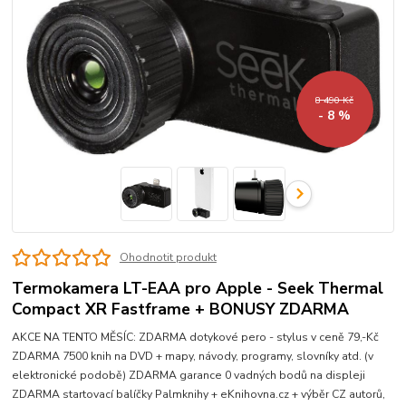
8 490 Kč
- 8 %
Ohodnotit produkt
Termokamera LT-EAA pro Apple - Seek Thermal
Compact XR Fastframe + BONUSY ZDARMA
AKCE NA TENTO MĚSÍC: ZDARMA dotykové pero - stylus v ceně 79,-Kč
ZDARMA 7500 knih na DVD + mapy, návody, programy, slovníky atd. (v
elektronické podobě) ZDARMA garance 0 vadných bodů na displeji
ZDARMA startovací balíčky Palmknihy + eKnihovna.cz + výběr CZ autorů,