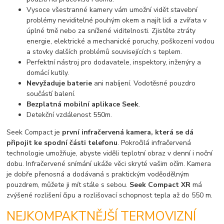
Vysoce všestranné kamery vám umožní vidět stavební
problémy neviditelné pouhým okem a najít lidi a zvířata v
úplné tmě nebo za snížené viditelnosti. Zjistěte ztráty
energie, elektrické a mechanické poruchy, poškození vodou
a stovky dalších problémů souvisejících s teplem.
Perfektní nástroj pro dodavatele, inspektory, inženýry a
domácí kutily.
Nevyžaduje baterie
ani nabíjení. Vodotěsné pouzdro
součástí balení.
Bezplatná mobilní aplikace Seek
.
Detekční vzdálenost 550m.
Seek Compact je
první infračervená kamera, která se dá
připojit ke spodní části telefonu
. Pokročilá infračervená
technologie umožňuje, abyste viděli teplotní obraz v denní i noční
dobu. Infračervené snímání ukáže věci skryté vašim očím. Kamera
je dobře přenosná a dodávaná s praktickým voděodělným
pouzdrem, můžete ji mít stále s sebou.
Seek Compact XR
má
zvýšené rozlišení čipu a rozlišovací schopnost tepla až do 550 m.
NEJKOMPAKTNĚJŠÍ TERMOVIZNÍ