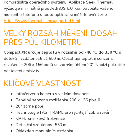
Kompatibilita operačního systému: Aplikace Seek Thermal
vyžaduje minimálně prostředí iOS 8.0. Kompatibilitu vašeho
mobilního telefonu s touto aplikací si můžete ověřit zde:
https://www.thermal.com/supported.html
VELKÝ ROZSAH MĚŘENÍ, DOSAH
PŘES PŮL KILOMETRU
Compact XR
určuje teplotu v rozsahu od -40 °C do 330 °C
s
detekční vzdáleností až 550 m. Obsahuje teplotní senzor s
rozlišením 206 x 156 bodů se zorným úhlem 20°. Nabízí pokročilé
nastavení emisivity.
KLÍČOVÉ VLASTNOSTI
Infračervená kamera s velkým dosahem
Tepelný senzor s rozlišením 206 x 156 pixelů
20° zorné pole
Technologie FASTFRAME pro rychlejší zobrazování
<9 Hz snímková frekvence
Detekční vzdálenost 550 m
Objektiv s manuálním ostřením