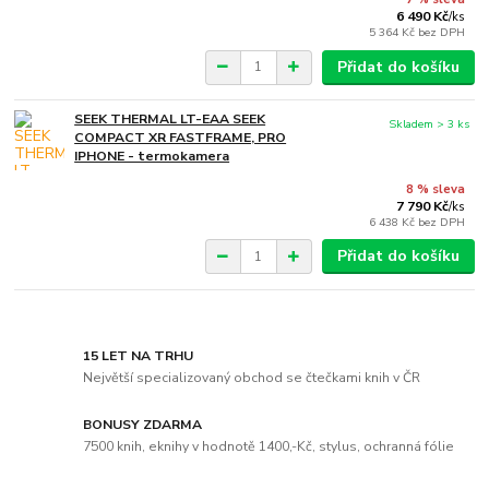
6 490 Kč
/
ks
5 364 Kč
bez DPH
Přidat do košíku
SEEK THERMAL LT-EAA SEEK
Skladem > 3 ks
COMPACT XR FASTFRAME, PRO
IPHONE - termokamera
8 % sleva
7 790 Kč
/
ks
6 438 Kč
bez DPH
Přidat do košíku
15 LET NA TRHU
Největší specializovaný obchod se čtečkami knih v ČR
BONUSY ZDARMA
7500 knih, eknihy v hodnotě 1400,-Kč, stylus, ochranná fólie