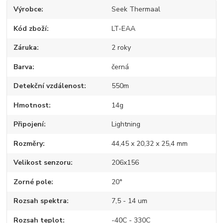
Výrobce
Seek Thermaal
Kód zboží
LT-EAA
Záruka
2 roky
Barva
černá
Detekční vzdálenost
550m
Hmotnost
14g
Připojení
Lightning
Rozměry
44,45 x 20,32 x 25,4 mm
Velikost senzoru
206x156
Zorné pole
20°
Rozsah spektra
7,5 - 14 um
Rozsah teplot
-40C - 330C