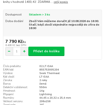
knihy v hodnotě 1400,-Kč ZDARMA ...
celý popis
Dostupnost
Skladem > 3 ks
Doba dodání
Zboží Vám můžeme doručit již 10.08.2026 do 16:00.
Stačí, když zboží objednáte nejpozději do zítra do
18:00
7 790 Kč
/
ks
6 438 Kč
bez DPH
Přidat do košíku
Číslo produktu:
02.LT-EAA
EAN kód:
855753005204
Výrobce:
Seek Thermaal
Kód zboží:
LT-EAA
Záruka:
2 roky
Barva:
černá
Detekční vzdálenost:
550m
Hmotnost:
14g
Připojení:
Lightning
Rozměry:
44,45 x 20,32 x 25,4 mm
Velikost senzoru:
206x156
Zorné pole:
20°