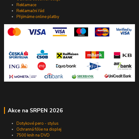
Reklamace
Reklamační řád
Přijímáme online platby
Akce na SRPEN 2026
Dotykové pero - stylus
Ochranná fólie na displej
7500 knih na DVD