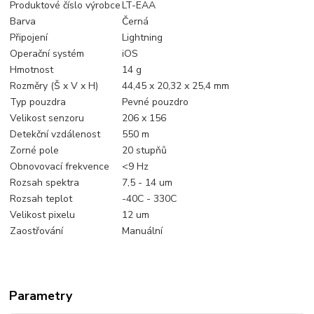
Produktové číslo výrobce
LT-EAA
Barva
Černá
Připojení
Lightning
Operační systém
iOS
Hmotnost
14 g
Rozměry (Š x V x H)
44,45 x 20,32 x 25,4 mm
Typ pouzdra
Pevné pouzdro
Velikost senzoru
206 x 156
Detekční vzdálenost
550 m
Zorné pole
20 stupňů
Obnovovací frekvence
<9 Hz
Rozsah spektra
7,5 - 14 um
Rozsah teplot
-40C - 330C
Velikost pixelu
12 um
Zaostřování
Manuální
Parametry