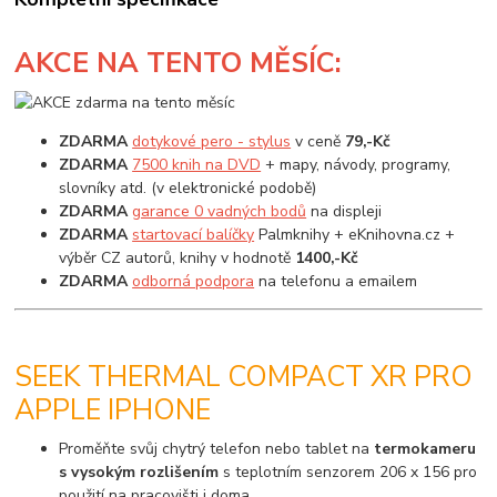
AKCE
NA TENTO MĚSÍC:
ZDARMA
dotykové pero - stylus
v ceně
79,-Kč
ZDARMA
7500 knih na DVD
+ mapy, návody, programy,
slovníky atd. (v elektronické podobě)
ZDARMA
garance 0 vadných bodů
na displeji
ZDARMA
startovací balíčky
Palmknihy + eKnihovna.cz +
výběr CZ autorů, knihy v hodnotě
1400,-Kč
ZDARMA
odborná podpora
na telefonu a emailem
SEEK THERMAL COMPACT XR PRO
APPLE IPHONE
Proměňte svůj chytrý telefon nebo tablet na
termokameru
s vysokým rozlišením
s teplotním senzorem 206 x 156 pro
použití na pracovišti i doma.