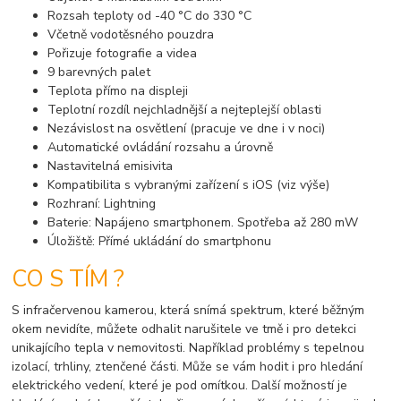
Rozsah teploty od -40 °C do 330 °C
Včetně vodotěsného pouzdra
Pořizuje fotografie a videa
9 barevných palet
Teplota přímo na displeji
Teplotní rozdíl nejchladnější a nejteplejší oblasti
Nezávislost na osvětlení (pracuje ve dne i v noci)
Automatické ovládání rozsahu a úrovně
Nastavitelná emisivita
Kompatibilita s vybranými zařízení s iOS (viz výše)
Rozhraní: Lightning
Baterie: Napájeno smartphonem. Spotřeba až 280 mW
Úložiště: Přímé ukládání do smartphonu
CO S TÍM ?
S infračervenou kamerou, která snímá spektrum, které běžným
okem nevidíte, můžete odhalit narušitele ve tmě i pro detekci
unikajícího tepla v nemovitosti. Například problémy s tepelnou
izolací, trhliny, ztenčené části. Může se vám hodit i pro hledání
elektrického vedení, které je pod omítkou. Další možností je