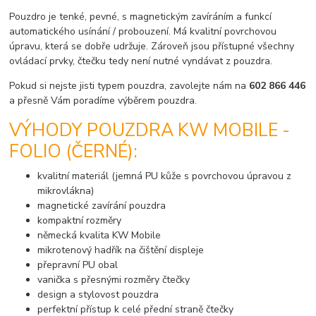
Pouzdro je tenké, pevné, s magnetickým zavíráním a funkcí
automatického usínání / probouzení. Má kvalitní povrchovou
úpravu, která se dobře udržuje. Zároveň jsou přístupné všechny
ovládací prvky, čtečku tedy není nutné vyndávat z pouzdra.
Pokud si nejste jisti typem pouzdra, zavolejte nám na
602 866 446
a přesně Vám poradíme výběrem pouzdra.
VÝHODY POUZDRA KW MOBILE -
FOLIO (ČERNÉ):
kvalitní materiál (jemná PU kůže s povrchovou úpravou z
mikrovlákna)
magnetické zavírání pouzdra
kompaktní rozměry
německá kvalita KW Mobile
mikrotenový hadřík na čištění displeje
přepravní PU obal
vanička s přesnými rozměry čtečky
design a stylovost pouzdra
perfektní přístup k celé přední straně čtečky