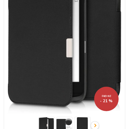
749 Kč
- 21 %