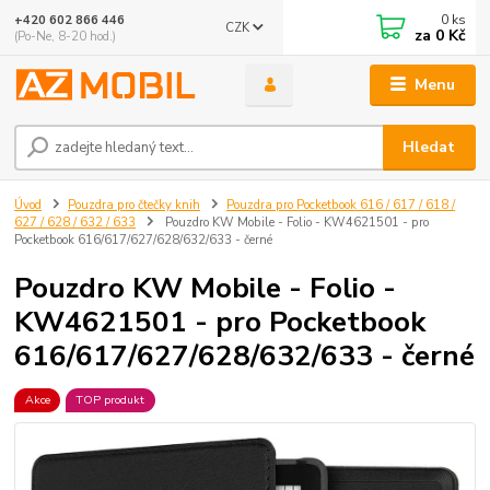
0
ks
+420 602 866 446
CZK
za
0 Kč
(Po-Ne, 8-20 hod.)
Menu
Hledat
Úvod
Pouzdra pro čtečky knih
Pouzdra pro Pocketbook 616 / 617 / 618 /
627 / 628 / 632 / 633
Pouzdro KW Mobile - Folio - KW4621501 - pro
Pocketbook 616/617/627/628/632/633 - černé
Pouzdro KW Mobile - Folio -
KW4621501 - pro Pocketbook
616/617/627/628/632/633 - černé
Akce
TOP produkt