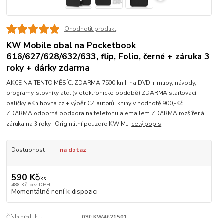
Ohodnotit produkt
KW Mobile obal na Pocketbook
616/627/628/632/633, flip, Folio, černé + záruka 3
roky + dárky zdarma
AKCE NA TENTO MĚSÍC: ZDARMA 7500 knih na DVD + mapy, návody,
programy, slovníky atd. (v elektronické podobě) ZDARMA startovací
balíčky eKnihovna.cz + výběr CZ autorů, knihy v hodnotě 900,-Kč
ZDARMA odborná podpora na telefonu a emailem ZDARMA rozšířená
záruka na 3 roky Originální pouzdro KW M...
celý popis
Dostupnost
na dotaz
590 Kč
/
ks
488 Kč
bez DPH
Momentálně není k dispozici
Číslo produktu:
030.KW4621501