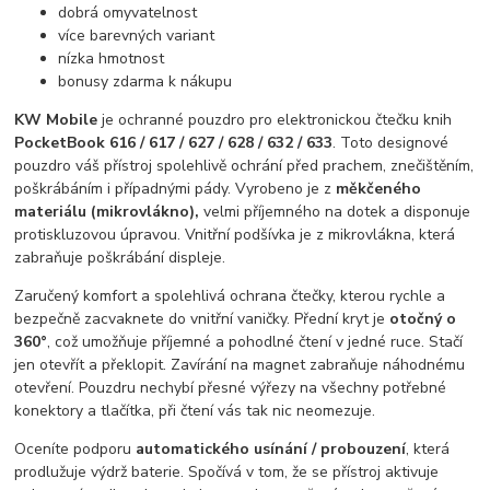
dobrá omyvatelnost
více barevných variant
nízka hmotnost
bonusy zdarma k nákupu
KW Mobile
je ochranné pouzdro pro elektronickou čtečku knih
PocketBook 616 / 617 / 627 / 628 / 632 / 633
. Toto designové
pouzdro váš přístroj spolehlivě ochrání před prachem, znečištěním,
poškrábáním i případnými pády. Vyrobeno je z
měkčeného
materiálu (mikrovlákno),
velmi příjemného na dotek a disponuje
protiskluzovou úpravou. Vnitřní podšívka je z mikrovlákna, která
zabraňuje poškrábání displeje.
Zaručený komfort a spolehlivá ochrana čtečky, kterou rychle a
bezpečně zacvaknete do vnitřní vaničky. Přední kryt je
otočný o
360°
, což umožňuje příjemné a pohodlné čtení v jedné ruce. Stačí
jen otevřít a překlopit. Zavírání na magnet zabraňuje náhodnému
otevření. Pouzdru nechybí přesné výřezy na všechny potřebné
konektory a tlačítka, při čtení vás tak nic neomezuje.
Oceníte podporu
automatického usínání / probouzení
, která
prodlužuje výdrž baterie. Spočívá v tom, že se přístroj aktivuje