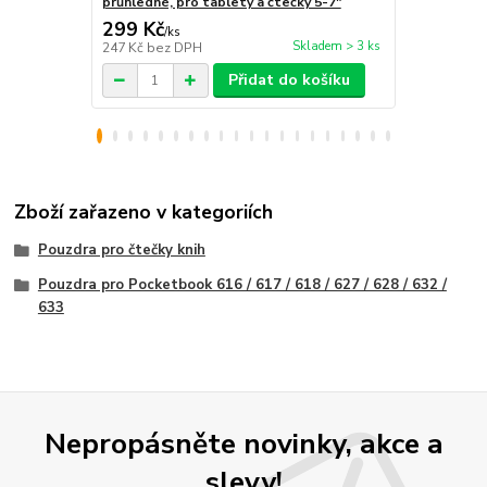
průhledné, pro tablety a čtečky 5-7"
299 Kč
259 Kč
/
ks
/
ks
Skladem > 3 ks
247 Kč
bez DPH
214 Kč
bez 
Přidat do košíku
Zboží zařazeno v kategoriích
Pouzdra pro čtečky knih
Pouzdra pro Pocketbook 616 / 617 / 618 / 627 / 628 / 632 /
633
Nepropásněte novinky, akce a
slevy!