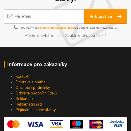
Přihlásit se
Souhlasím se
zpracováním osobních údajů
za účelem rozesílky newsletteru.
Můžete se kdykoli odhlásit. Zasíláme jednou za 14 dní.
Informace pro zákazníky
Kontakt
Doprava a platba
Obchodní podmínky
Ochrana osobních údajů
Reklamace
Reklamační řád
Přijímáme online platby