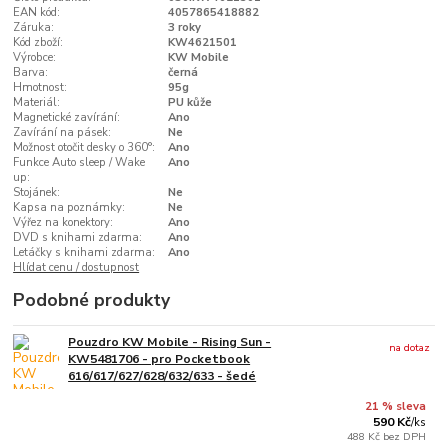
EAN kód:
4057865418882
Záruka:
3 roky
Kód zboží:
KW4621501
Výrobce:
KW Mobile
Barva:
černá
Hmotnost:
95g
Materiál:
PU kůže
Magnetické zavírání:
Ano
Zavírání na pásek:
Ne
Možnost otočit desky o 360°:
Ano
Funkce Auto sleep / Wake
Ano
up:
Stojánek:
Ne
Kapsa na poznámky:
Ne
Výřez na konektory:
Ano
DVD s knihami zdarma:
Ano
Letáčky s knihami zdarma:
Ano
Hlídat cenu / dostupnost
Podobné produkty
Pouzdro KW Mobile - Rising Sun -
na dotaz
KW5481706 - pro Pocketbook
616/617/627/628/632/633 - šedé
21 % sleva
590 Kč
/
ks
488 Kč
bez DPH