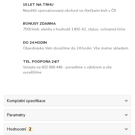
15 LET NA TRHU
Největší specializovaný obchod se čtečkami knih v ČR
BONUSY ZDARMA
7500 knih, eknihy v hodnotě 1400,-Kč, stylus, ochranná fólie
DO 24 HODIN
Objednávku Vám doručíme do 24 hodin. Vše máme skladem
TEL. PODPORA 24/7
Volejte na 602 866 446 - poradíme s výběrem a vše
vysvětlíme
Kompletní specifikace
Parametry
Hodnocení
2