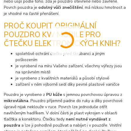
nebo uspí podle toho, zda je pouzdro otevřené nebo zavřené.
Povrch pouzdra je
odolný vůči znečištění
, má nízkou hmotnost a
je vhodné na časté přenášení.
PROČ KOUPIT ORIGINÁLNÍ
POUZDRO KW MOBILE PRO
ČTEČKU ELEKTRONICKÝCH KNIH?
spolehlivě ochrání čtečku před škrábanci a jiným
poškozením
je vyrobené na míru Vašeho zařízení, všechny výřezy jsou
na správném místě
je vyrobeno z kvalitních materiálů a působí stylově
zařízení v něm výborně sedí díky pevné plastové vaničce
Pouzdro je vyrobeno z
PU kůže
s jemnou povrchovou úpravou z
mikrovlákna
. Pouzdro příjemně padne do ruky a díky povrchové
úpravě nijak neklouže v ruce. Povrch lze jednoduše otřít
navlhčeným hadříkem. V dolní části je plast vykrojen v oblasti
tlačítka a konektoru. Čtečku tedy
není nutné vyndávat z
pouzdra
a lze ji pohodlně používat a nabíjet i v pouzdře. Vnitřní