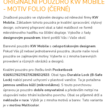
ORIGINÁLNÍ POUZDRO KW MOBILE
- MOTIV FOLIO (ČERNÉ)
Značkové pouzdro ve stylovém designu od německé firmy
KW
Mobile.
Základem tohoto pouzdra je kvalitní zpracování, stylový
design, ochranný přepravní obal a také maličkost ve formě
mikroténového hadříku na čištění displeje. Vybočte z řady
designovým pouzdrem
, které potěší Vás i Vaše okolí.
Barevné pouzdro
KW Mobile
s
celopotiskovým designem
.
Pokud Vás již nebaví jednobarevná pouzdra, zkuste naše nová
pouzdra se zajímavými motivy. Vyberte si z mnoha barevných
provedení a různých obrázků a designů.
Kvalitní pouzdro pro čtečku knih
Pocketbook
616/617/627/627/628/632/633
. Obal typu
Durable Lock (B-Safe
Lock)
nabízí pevné uchycení v plastové vaničce. Ta je potažena
jemnou umělou kůží (mikrovlákno)
. S touto povrchovou
úpravou je pouzdro
dobře omyvatelné
a především netrpí na
olupování nebo trhání koženého povrchu. Obal se příjemně drží a
neklouže v ruce
. Výběr je z mnoha motivů a barev. Tato varianta
je v
motivu Multicolor
.