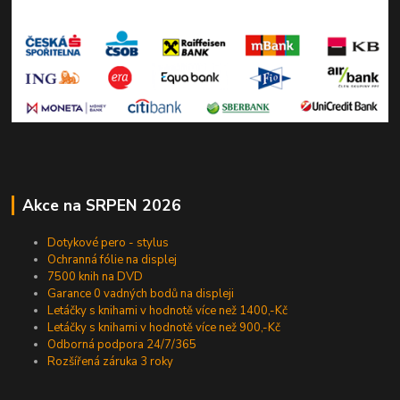
Akce na SRPEN 2026
Dotykové pero - stylus
Ochranná fólie na displej
7500 knih na DVD
Garance 0 vadných bodů na displeji
Letáčky s knihami v hodnotě více než 1400,-Kč
Letáčky s knihami v hodnotě více než 900,-Kč
Odborná podpora 24/7/365
Rozšířená záruka 3 roky