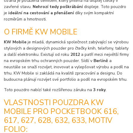
strana je potažena semišem, který přiléhá na displej čtečky v
zavřené stavu.
Nehrozí tedy poškrábání
displeje. Toto pouzdro
je
ideální na cestování a přenášení
díky svým kompaktní
rozměrům a hmotnosti.
O FIRMĚ KW MOBILE
KW Mobile
je mladá, dynamická společnost zabývající se výrobou
stylových a designových pouzder pro čtečky knih, telefony, tablety
a další elektroniku. Existují od roku
2012
a patří mezi největší firmy
na evropském trhu ochranných pouzder. Sídlí v
Berlíně
a
neustále se snaží rozvíjet, inovovat a vylepšovat výrobu a podíl na
trhu. KW Mobile si zakládá na kvalitě zpracování a designu. Do
budoucna plánují rozvíjet své portfolio a podíl na evropském trhu.
Toto pouzdro nabízí také rozšířenou záruku na
3 roky
.
VLASTNOSTI POUZDRA KW
MOBILE PRO POCKETBOOK 616,
617, 627, 628, 632, 633, MOTIV
FOLIO: