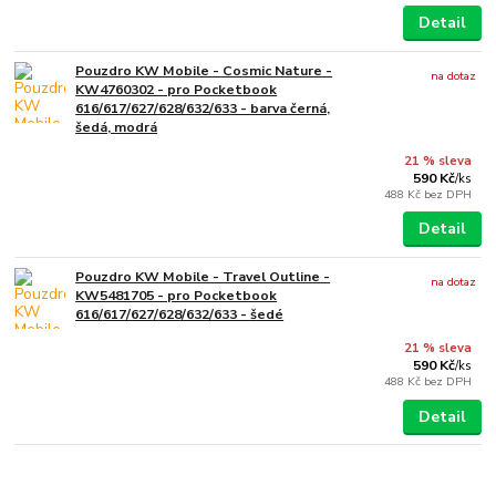
Detail
Pouzdro KW Mobile - Cosmic Nature -
na dotaz
KW4760302 - pro Pocketbook
616/617/627/628/632/633 - barva černá,
šedá, modrá
21 % sleva
590 Kč
/
ks
488 Kč
bez DPH
Detail
Pouzdro KW Mobile - Travel Outline -
na dotaz
KW5481705 - pro Pocketbook
616/617/627/628/632/633 - šedé
21 % sleva
590 Kč
/
ks
488 Kč
bez DPH
Detail