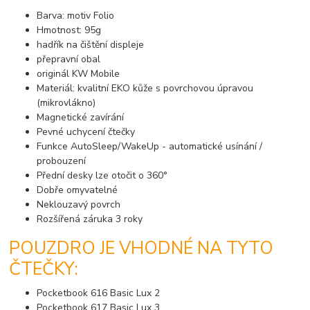
Barva: motiv Folio
Hmotnost: 95g
hadřík na čištění displeje
přepravní obal
originál KW Mobile
Materiál: kvalitní EKO kůže s povrchovou úpravou
(mikrovlákno)
Magnetické zavírání
Pevné uchycení čtečky
Funkce AutoSleep/WakeUp - automatické usínání /
probouzení
Přední desky lze otočit o 360°
Dobře omyvatelné
Neklouzavý povrch
Rozšířená záruka 3 roky
POUZDRO JE VHODNÉ NA TYTO
ČTEČKY:
Pocketbook 616 Basic Lux 2
Pocketbook 617 Basic Lux 3