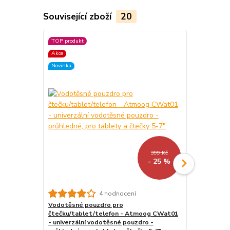
Související zboží
20
TOP produkt
TOP produkt
Akce
Akce
Novinka
Novinka
399 Kč
- 25 %
4 hodnocení
Vodotěsné pouzdro pro
Stojánek na
čtečku/tablet/telefon - Atmoog CWat01
BL01 - polo
- univerzální vodotěsné pouzdro -
tablet / tel