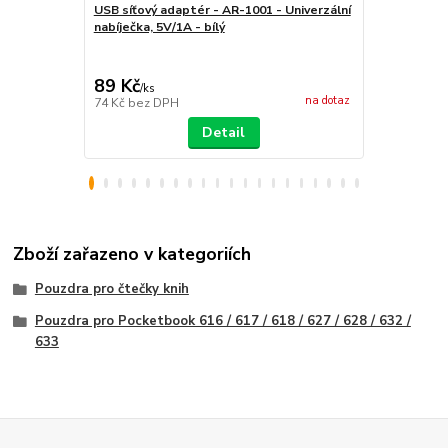
čtečky - Qu
USB síťový adaptér - AR-1001 - Univerzální
pouzdro pro 
nabíječka, 5V/1A - bílý
magnetické 
89 Kč
399 Kč
/
ks
/
ks
na dotaz
74 Kč
bez DPH
330 Kč
bez 
Detail
Zboží zařazeno v kategoriích
Pouzdra pro čtečky knih
Pouzdra pro Pocketbook 616 / 617 / 618 / 627 / 628 / 632 /
633