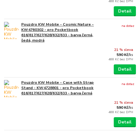
488 Kč
bez DPH
Detail
Pouzdro KW Mobile - Cosmic Nature -
na dotaz
KW4760302 - pro Pocketbook
616/617/627/628/632/633 - barva černá,
šedá, modrá
21 % sleva
590 Kč
/
ks
488 Kč
bez DPH
Detail
Pouzdro KW Mobile - Case with Strap
na dotaz
Stand - KW4728801 - pro Pocketbook
616/617/627/628/632/633 - barva černá
21 % sleva
590 Kč
/
ks
488 Kč
bez DPH
Detail