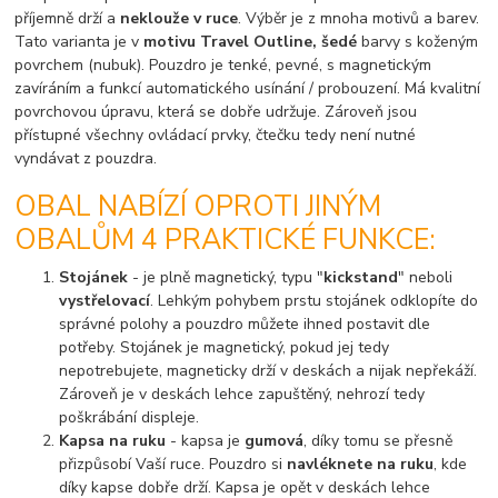
příjemně drží a
neklouže v ruce
. Výběr je z mnoha motivů a barev.
Tato varianta je v
motivu Travel Outline, šedé
barvy s koženým
povrchem (nubuk). Pouzdro je tenké, pevné, s magnetickým
zavíráním a funkcí automatického usínání / probouzení. Má kvalitní
povrchovou úpravu, která se dobře udržuje. Zároveň jsou
přístupné všechny ovládací prvky, čtečku tedy není nutné
vyndávat z pouzdra.
OBAL NABÍZÍ OPROTI JINÝM
OBALŮM 4 PRAKTICKÉ FUNKCE:
Stojánek
- je plně magnetický, typu "
kickstand
" neboli
vystřelovací
. Lehkým pohybem prstu stojánek odklopíte do
správné polohy a pouzdro můžete ihned postavit dle
potřeby. Stojánek je magnetický, pokud jej tedy
nepotrebujete, magneticky drží v deskách a nijak nepřekáží.
Zároveň je v deskách lehce zapuštěný, nehrozí tedy
poškrábání displeje.
Kapsa na ruku
- kapsa je
gumová
, díky tomu se přesně
přizpůsobí Vaší ruce. Pouzdro si
navléknete na ruku
, kde
díky kapse dobře drží. Kapsa je opět v deskách lehce