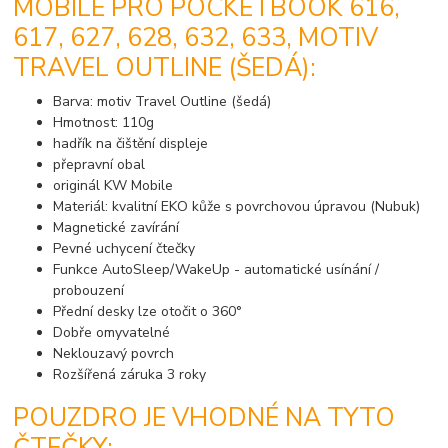
MOBILE PRO POCKETBOOK 616,
617, 627, 628, 632, 633, MOTIV
TRAVEL OUTLINE (ŠEDÁ):
Barva: motiv Travel Outline (šedá)
Hmotnost: 110g
hadřík na čištění displeje
přepravní obal
originál KW Mobile
Materiál: kvalitní EKO kůže s povrchovou úpravou (Nubuk)
Magnetické zavírání
Pevné uchycení čtečky
Funkce AutoSleep/WakeUp - automatické usínání /
probouzení
Přední desky lze otočit o 360°
Dobře omyvatelné
Neklouzavý povrch
Rozšířená záruka 3 roky
POUZDRO JE VHODNÉ NA TYTO
ČTEČKY: