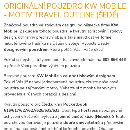
ORIGINÁLNÍ POUZDRO KW MOBILE
- MOTIV TRAVEL OUTLINE (ŠEDÉ)
Značkové pouzdro ve stylovém designu od německé firmy
KW
Mobile.
Základem tohoto pouzdra je kvalitní zpracování, stylový
design, ochranný přepravní obal a také maličkost ve formě
mikroténového hadříku na čištění displeje. Vybočte z řady
designovým pouzdrem
, které potěší Vás i Vaše okolí.
Pokud si nejste jisti typem pouzdra, zavolejte nám na
602 866 446
a přesně Vám poradíme výběrem pouzdra.
Barevné pouzdro
KW Mobile
s
celopotiskovým designem
.
Pokud Vás již nebaví jednobarevná pouzdra, zkuste naše nová
pouzdra se zajímavými motivy. Vyberte si z mnoha barevných
provedení a různých obrázků a designů.
Kvalitní pouzdro pro čtečku knih
Pocketbook
616/617/627/627/628/632/633
. Obal typu
Fortress
nabízí pevné
uchycení v koženém výřezu z
jemné umělé kůže (Nubuk)
. S touto
povrchovou úpravou je pouzdro
dobře omyvatelné
a především
netrpí na olupování nebo trhání koženého povrchu. Obal se