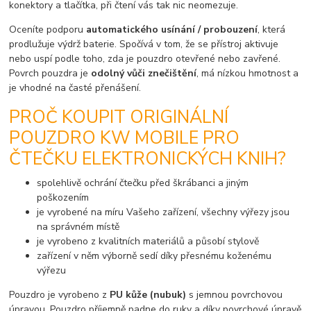
konektory a tlačítka, při čtení vás tak nic neomezuje.
Oceníte podporu
automatického usínání / probouzení
, která
prodlužuje výdrž baterie. Spočívá v tom, že se přístroj aktivuje
nebo uspí podle toho, zda je pouzdro otevřené nebo zavřené.
Povrch pouzdra je
odolný vůči znečištění
, má nízkou hmotnost a
je vhodné na časté přenášení.
PROČ KOUPIT ORIGINÁLNÍ
POUZDRO KW MOBILE PRO
ČTEČKU ELEKTRONICKÝCH KNIH?
spolehlivě ochrání čtečku před škrábanci a jiným
poškozením
je vyrobené na míru Vašeho zařízení, všechny výřezy jsou
na správném místě
je vyrobeno z kvalitních materiálů a působí stylově
zařízení v něm výborně sedí díky přesnému koženému
výřezu
Pouzdro je vyrobeno z
PU kůže (nubuk)
s jemnou povrchovou
úpravou. Pouzdro příjemně padne do ruky a díky povrchové úpravě