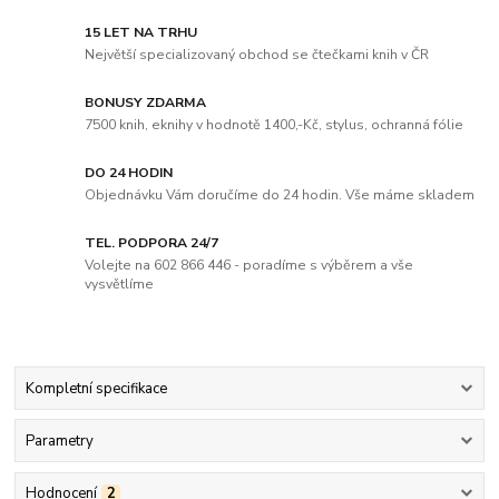
15 LET NA TRHU
Největší specializovaný obchod se čtečkami knih v ČR
BONUSY ZDARMA
7500 knih, eknihy v hodnotě 1400,-Kč, stylus, ochranná fólie
DO 24 HODIN
Objednávku Vám doručíme do 24 hodin. Vše máme skladem
TEL. PODPORA 24/7
Volejte na 602 866 446 - poradíme s výběrem a vše
vysvětlíme
Kompletní specifikace
Parametry
Hodnocení
2