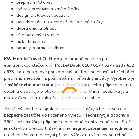
přepravní PU obal
výřez s přesnými rozměry čtečky
design a stylovost pouzdra
perfektní přístup k celé přední straně čtečky
dobrá omyvatelnost
více barevných variant
nízka hmotnost
bonusy zdarma k nákupu
KW Mobile
Travel Outline
je ochranné pouzdro pro
elektronickou čtečku knih
PocketBook 616 / 617 / 627 / 628 / 632
/ 633
. Toto designové pouzdro váš přístroj spolehlivě ochrání před
prachem, znečištěním, poškrábáním i případnými pády. Vyrobeno je
z
měkčeného materiálu (nubuková kůže),
velmi příjemného na
dotek a disponuje protiskluzovou úpravou. Vnitřní podšívka je z
mikrovlákna, která zabraňuje poškrábání displeje.
Zaručený komfort a spolehlivá ochrana čtečky, kterou rychle a
bezpečně zastrčíte do koženého výřezu. Přední kryt je
otočný o
360°
, což umožňuje příjemné a pohodlné čtení v jedné ruce. Stačí
jen otevřít a překlopit. Zavírání na magnet zabraňuje náhodnému
otevření. Pouzdru nechybí přesné výřezy na všechny potřebné