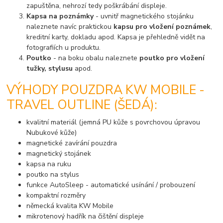
zapuštěna, nehrozí tedy poškrábání displeje.
Kapsa na poznámky
- uvnitř magnetického stojánku
naleznete navíc praktickou
kapsu pro vložení poznámek
,
kreditní karty, dokladu apod. Kapsa je přehledně vidět na
fotografiích u produktu.
Poutko
- na boku obalu naleznete
poutko pro vložení
tužky, stylusu
apod.
VÝHODY POUZDRA KW MOBILE -
TRAVEL OUTLINE (ŠEDÁ):
kvalitní materiál (jemná PU kůže s povrchovou úpravou
Nubukové kůže)
magnetické zavírání pouzdra
magnetický stojánek
kapsa na ruku
poutko na stylus
funkce AutoSleep - automatické usínání / probouzení
kompaktní rozměry
německá kvalita KW Mobile
mikrotenový hadřík na čištění displeje