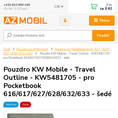
0
ks
+420 602 866 446
CZK
za
0 Kč
(Po-Ne, 8-20 hod.)
Menu
Hledat
Úvod
Pouzdra pro čtečky knih
Pouzdra pro Pocketbook 616 / 617 / 618 /
627 / 628 / 632 / 633
Pouzdro KW Mobile - Travel Outline - KW5481705 -
pro Pocketbook 616/617/627/628/632/633 - šedé
Pouzdro KW Mobile - Travel
Outline - KW5481705 - pro
Pocketbook
616/617/627/628/632/633 - šedé
Novinka
Akce