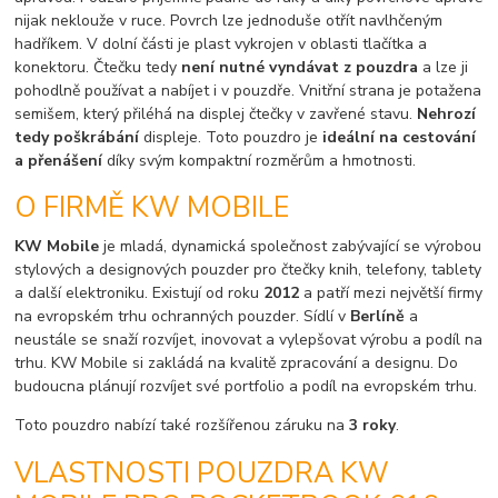
nijak neklouže v ruce. Povrch lze jednoduše otřít navlhčeným
hadříkem. V dolní části je plast vykrojen v oblasti tlačítka a
konektoru. Čtečku tedy
není nutné vyndávat z pouzdra
a lze ji
pohodlně používat a nabíjet i v pouzdře. Vnitřní strana je potažena
semišem, který přiléhá na displej čtečky v zavřené stavu.
Nehrozí
tedy poškrábání
displeje. Toto pouzdro je
ideální na cestování
a přenášení
díky svým kompaktní rozměrům a hmotnosti.
O FIRMĚ KW MOBILE
KW Mobile
je mladá, dynamická společnost zabývající se výrobou
stylových a designových pouzder pro čtečky knih, telefony, tablety
a další elektroniku. Existují od roku
2012
a patří mezi největší firmy
na evropském trhu ochranných pouzder. Sídlí v
Berlíně
a
neustále se snaží rozvíjet, inovovat a vylepšovat výrobu a podíl na
trhu. KW Mobile si zakládá na kvalitě zpracování a designu. Do
budoucna plánují rozvíjet své portfolio a podíl na evropském trhu.
Toto pouzdro nabízí také rozšířenou záruku na
3 roky
.
VLASTNOSTI POUZDRA KW