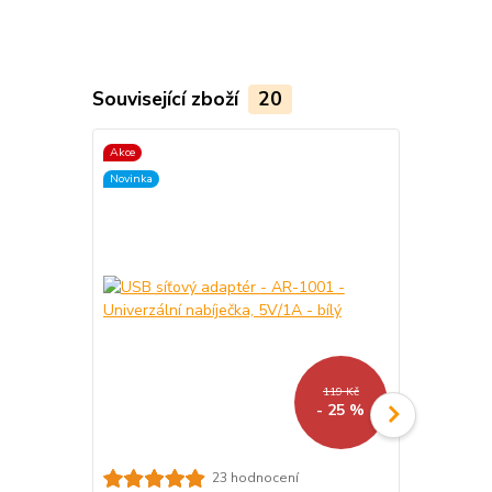
Související zboží
20
Akce
Akce
Novinka
Novinka
119 Kč
- 25 %
Univerzální
23 hodnocení