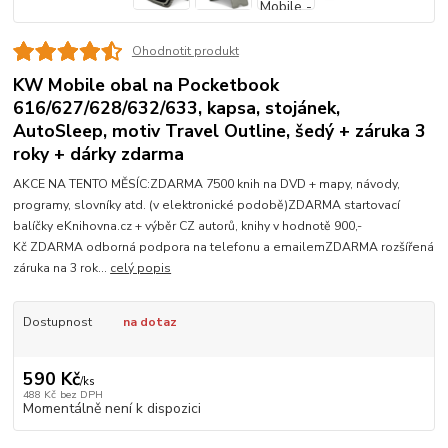
Ohodnotit produkt
KW Mobile obal na Pocketbook
616/627/628/632/633, kapsa, stojánek,
AutoSleep, motiv Travel Outline, šedý + záruka 3
roky + dárky zdarma
AKCE NA TENTO MĚSÍC:ZDARMA 7500 knih na DVD + mapy, návody,
programy, slovníky atd. (v elektronické podobě)ZDARMA startovací
balíčky eKnihovna.cz + výběr CZ autorů, knihy v hodnotě 900,-
Kč ZDARMA odborná podpora na telefonu a emailemZDARMA rozšířená
záruka na 3 rok...
celý popis
Dostupnost
na dotaz
590 Kč
/
ks
488 Kč
bez DPH
Momentálně není k dispozici