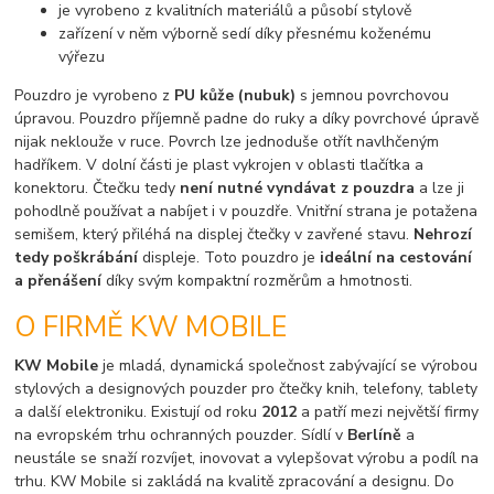
je vyrobeno z kvalitních materiálů a působí stylově
zařízení v něm výborně sedí díky přesnému koženému
výřezu
Pouzdro je vyrobeno z
PU kůže (nubuk)
s jemnou povrchovou
úpravou. Pouzdro příjemně padne do ruky a díky povrchové úpravě
nijak neklouže v ruce. Povrch lze jednoduše otřít navlhčeným
hadříkem. V dolní části je plast vykrojen v oblasti tlačítka a
konektoru. Čtečku tedy
není nutné vyndávat z pouzdra
a lze ji
pohodlně používat a nabíjet i v pouzdře. Vnitřní strana je potažena
semišem, který přiléhá na displej čtečky v zavřené stavu.
Nehrozí
tedy poškrábání
displeje. Toto pouzdro je
ideální na cestování
a přenášení
díky svým kompaktní rozměrům a hmotnosti.
O FIRMĚ KW MOBILE
KW Mobile
je mladá, dynamická společnost zabývající se výrobou
stylových a designových pouzder pro čtečky knih, telefony, tablety
a další elektroniku. Existují od roku
2012
a patří mezi největší firmy
na evropském trhu ochranných pouzder. Sídlí v
Berlíně
a
neustále se snaží rozvíjet, inovovat a vylepšovat výrobu a podíl na
trhu. KW Mobile si zakládá na kvalitě zpracování a designu. Do