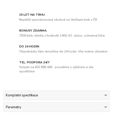
15 LET NA TRHU
Největší specializovaný obchod se čtečkami knih v ČR
BONUSY ZDARMA
7500 knih, eknihy v hodnotě 1400,-Kč, stylus, ochranná fólie
DO 24 HODIN
Objednávku Vám doručíme do 24 hodin. Vše máme skladem
TEL. PODPORA 24/7
Volejte na 602 866 446 - poradíme s výběrem a vše
vysvětlíme
Kompletní specifikace
Parametry