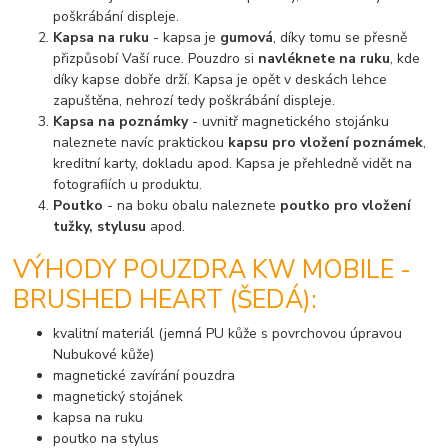
poškrábání displeje.
Kapsa na ruku
- kapsa je
gumová
, díky tomu se přesně
přizpůsobí Vaší ruce. Pouzdro si
navléknete na ruku
, kde
díky kapse dobře drží. Kapsa je opět v deskách lehce
zapuštěna, nehrozí tedy poškrábání displeje.
Kapsa na poznámky
- uvnitř magnetického stojánku
naleznete navíc praktickou
kapsu pro vložení poznámek
,
kreditní karty, dokladu apod. Kapsa je přehledně vidět na
fotografiích u produktu.
Poutko
- na boku obalu naleznete
poutko pro vložení
tužky, stylusu
apod.
VÝHODY POUZDRA KW MOBILE -
BRUSHED HEART (ŠEDÁ):
kvalitní materiál (jemná PU kůže s povrchovou úpravou
Nubukové kůže)
magnetické zavírání pouzdra
magnetický stojánek
kapsa na ruku
poutko na stylus