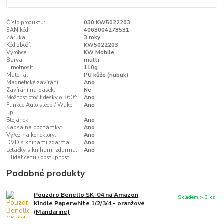
Číslo produktu:
030.KW5022203
EAN kód:
4063004273531
Záruka:
3 roky
Kód zboží:
KW5022203
Výrobce:
KW Mobile
Barva:
multi
Hmotnost:
110g
Materiál:
PU kůže (nubuk)
Magnetické zavírání:
Ano
Zavírání na pásek:
Ne
Možnost otočit desky o 360°:
Ano
Funkce Auto sleep / Wake
Ano
up:
Stojánek:
Ano
Kapsa na poznámky:
Ano
Výřez na konektory:
Ano
DVD s knihami zdarma:
Ano
Letáčky s knihami zdarma:
Ano
Hlídat cenu / dostupnost
Podobné produkty
Pouzdro Benello SK-04 na Amazon
Skladem > 3 ks
Kindle Paperwhite 1/2/3/4 - oranžové
(Mandarine)