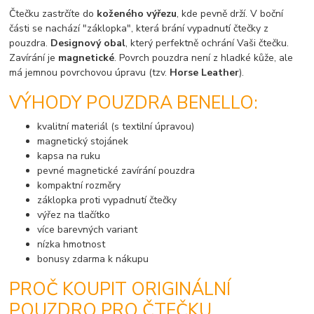
Čtečku zastrčíte do
koženého výřezu
, kde pevně drží. V boční
části se nachází "záklopka", která brání vypadnutí čtečky z
pouzdra.
Designový obal
, který perfektně ochrání Vaši čtečku.
Zavírání je
magnetické
. Povrch pouzdra není z hladké kůže, ale
má jemnou povrchovou úpravu (tzv.
Horse Leather
).
VÝHODY POUZDRA BENELLO:
kvalitní materiál (s textilní úpravou)
magnetický stojánek
kapsa na ruku
pevné magnetické zavírání pouzdra
kompaktní rozměry
záklopka proti vypadnutí čtečky
výřez na tlačítko
více barevných variant
nízka hmotnost
bonusy zdarma k nákupu
PROČ KOUPIT ORIGINÁLNÍ
POUZDRO PRO ČTEČKU