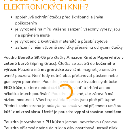
ELEKTRONICKÝCH KNIH?
spolehlivě ochrání čtečku před škrábanci a jiným
poškozením
je vyrobené na míru Vašeho zařízení, všechny výřezy jsou
na správném místě
je vyrobeno z kvalitních materiálů a působí stylově
zařízení v něm výborně sedí díky přesnému uchyceni čtečky
Poudro
Benello SK-05
pro čtečky
Amazon Kindle Paperwhite
v
zelené barvě
(Spring Grass). Čtečka se zastrčí do
koženého
výřezu
. Pouzdro má
magnetické zavírání,
magnet je umístěn
uvnitř pouzdra. Není tedy nutné obal přetahovat páskem nebo
gumovým popruhem. Pouzdro je vyrobeno z kvalitní syntetické
EKO kůže
, u které nedochází k "olupování" a trhání ani po
několika letech používání. Pouzdro je pevné, ale zároveň má
nízkou hmotnost. Všechny ovládací prvky jsou plně přístupné.
Přední i zadní strana je pokryta na omak velmi příjemnou umělou
kůží z mikrovlákna
. Uvnitř je pouzdro
vypolstrováno semišem
.
Pouzdro je vyrobeno z
PU kůže
s jemnou povrchovou úpravou.
Pouzdro příjemně padne do ruky a díky povrchové úpravě nijak