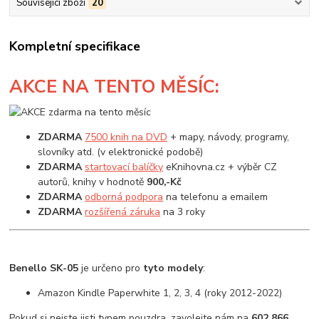
Související zboží
20
Kompletní specifikace
AKCE
NA TENTO MĚSÍC:
ZDARMA
7500 knih na DVD
+ mapy, návody, programy,
slovníky atd. (v elektronické podobě)
ZDARMA
startovací balíčky
eKnihovna.cz + výběr CZ
autorů, knihy v hodnotě
900,-Kč
ZDARMA
odborná podpora
na telefonu a emailem
ZDARMA
rozšířená záruka
na 3 roky
Benello SK-05
je určeno pro
tyto modely
:
Amazon Kindle Paperwhite 1, 2, 3, 4 (roky 2012-2022)
Pokud si nejste jisti typem pouzdra, zavolejte nám na
602 866