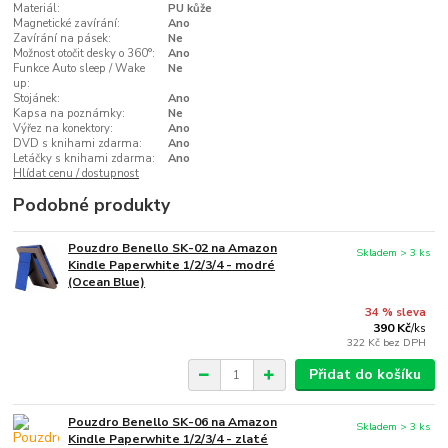
Materiál:
PU kůže
Magnetické zavírání:
Ano
Zavírání na pásek:
Ne
Možnost otočit desky o 360°:
Ano
Funkce Auto sleep / Wake
Ne
up:
Stojánek:
Ano
Kapsa na poznámky:
Ne
Výřez na konektory:
Ano
DVD s knihami zdarma:
Ano
Letáčky s knihami zdarma:
Ano
Hlídat cenu / dostupnost
Podobné produkty
Pouzdro Benello SK-02 na Amazon
Skladem > 3 ks
Kindle Paperwhite 1/2/3/4 - modré
(Ocean Blue)
34 % sleva
390 Kč
/
ks
322 Kč
bez DPH
Přidat do košíku
Pouzdro Benello SK-06 na Amazon
Skladem > 3 ks
Kindle Paperwhite 1/2/3/4 - zlaté