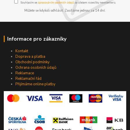
Souhlasím se
zpracováním osobních údajů
za účelem rozesílky newsletteru.
Můžete se kdykoli odhlásit. Zasíláme jednou za 14 dní.
Informace pro zákazníky
Kontakt
Doprava a platba
Obchodní podmínky
Ochrana osobních údajů
Reklamace
Reklamační řád
Přijímáme online platby