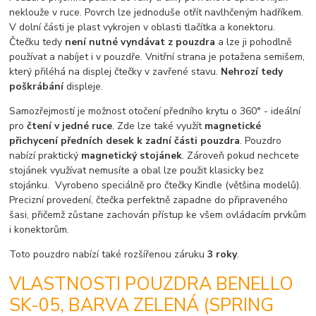
neklouže v ruce. Povrch lze jednoduše otřít navlhčeným hadříkem.
V dolní části je plast vykrojen v oblasti tlačítka a konektoru.
Čtečku tedy
není nutné vyndávat z pouzdra
a lze ji pohodlně
používat a nabíjet i v pouzdře. Vnitřní strana je potažena semišem,
který přiléhá na displej čtečky v zavřené stavu.
Nehrozí tedy
poškrábání
displeje.
Samozřejmostí je možnost otočení předního krytu o 360° - ideální
pro
čtení v jedné ruce
. Zde lze také využít
magnetické
přichycení předních desek k zadní části pouzdra
. Pouzdro
nabízí praktický
magnetický stojánek
. Zároveň pokud nechcete
stojánek využívat nemusíte a obal lze použit klasicky bez
stojánku. Vyrobeno speciálně pro čtečky Kindle (většina modelů).
Precizní provedení, čtečka perfektně zapadne do připraveného
šasi, přičemž zůstane zachován přístup ke všem ovládacím prvkům
i konektorům.
Toto pouzdro nabízí také rozšířenou záruku
3 roky
.
VLASTNOSTI POUZDRA BENELLO
SK-05, BARVA ZELENÁ (SPRING