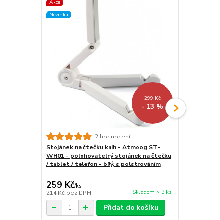
Akce
Novinka
Novinka
299 Kč
- 13 %
Univerzální
2 hodnocení
čtečky - Qu
Stojánek na čtečku knih - Atmoog ST-
pouzdro pro 
WH01 - polohovatelný stojánek na čtečku
magnetické 
/ tablet / telefon - bílý, s polstrováním
259 Kč
399 Kč
/
ks
/
ks
Skladem > 3 ks
214 Kč
bez DPH
330 Kč
bez 
Přidat do košíku