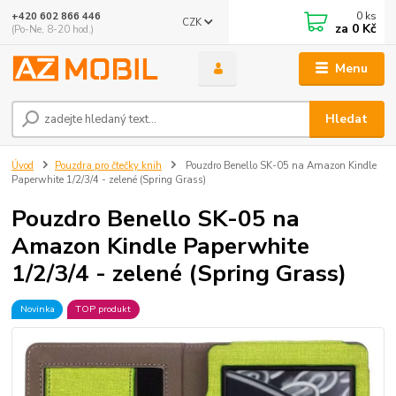
0
ks
+420 602 866 446
CZK
za
0 Kč
(Po-Ne, 8-20 hod.)
Menu
Hledat
Úvod
Pouzdra pro čtečky knih
Pouzdro Benello SK-05 na Amazon Kindle
Paperwhite 1/2/3/4 - zelené (Spring Grass)
Pouzdro Benello SK-05 na
Amazon Kindle Paperwhite
1/2/3/4 - zelené (Spring Grass)
Novinka
TOP produkt