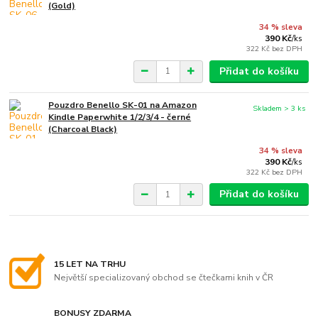
(Gold)
34 % sleva
390 Kč
/
ks
322 Kč
bez DPH
Přidat do košíku
Pouzdro Benello SK-01 na Amazon
Skladem > 3 ks
Kindle Paperwhite 1/2/3/4 - černé
(Charcoal Black)
34 % sleva
390 Kč
/
ks
322 Kč
bez DPH
Přidat do košíku
15 LET NA TRHU
Největší specializovaný obchod se čtečkami knih v ČR
BONUSY ZDARMA