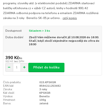
programy, slovníky atd. (v elektronické podobě) ZDARMA startovací
balíčky eKnihovna.cz + výběr CZ autorů, knihy v hodnotě 900,-Kč
ZDARMA odborná podpora na telefonu a emailem ZDARMA rozšířená
záruka na 3 roky Benello SK-05 je určeno...
celý popis
Dostupnost
Skladem > 3 ks
Doba dodání
Zboží Vám můžeme doručit již 10.08.2026 do 16:00.
Stačí, když zboží objednáte nejpozději do zítra do
18:00
390 Kč
/
ks
322 Kč
bez DPH
Přidat do košíku
Číslo produktu:
015.KPSKGR
EAN kód:
8594211253482
Záruka:
3 roky
Kód zboží:
KPSKGR
Výrobce:
Benello
Hmotnost:
100g
Barva:
zelená