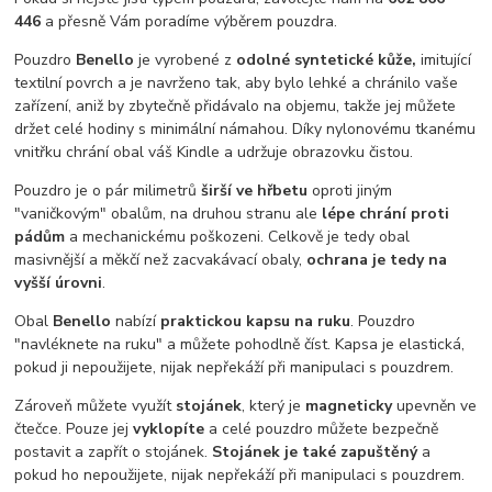
446
a přesně Vám poradíme výběrem pouzdra.
Pouzdro
Benello
je vyrobené z
odolné syntetické kůže,
imitující
textilní povrch a je navrženo tak, aby bylo lehké a chránilo vaše
zařízení, aniž by zbytečně přidávalo na objemu, takže jej můžete
držet celé hodiny s minimální námahou. Díky nylonovému tkanému
vnitřku chrání obal váš Kindle a udržuje obrazovku čistou.
Pouzdro je o pár milimetrů
širší ve hřbetu
oproti jiným
"vaničkovým" obalům, na druhou stranu ale
lépe chrání proti
pádům
a mechanickému poškozeni. Celkově je tedy obal
masivnější a měkčí než zacvakávací obaly,
ochrana je tedy na
vyšší úrovni
.
Obal
Benello
nabízí
praktickou kapsu na ruku
. Pouzdro
"navléknete na ruku" a můžete pohodlně číst. Kapsa je elastická,
pokud ji nepoužijete, nijak nepřekáží při manipulaci s pouzdrem.
Zároveň můžete využít
stojánek
, který je
magneticky
upevněn ve
čtečce. Pouze jej
vyklopíte
a celé pouzdro můžete bezpečně
postavit a zapřít o stojánek.
Stojánek je také zapuštěný
a
pokud ho nepoužijete, nijak nepřekáží při manipulaci s pouzdrem.