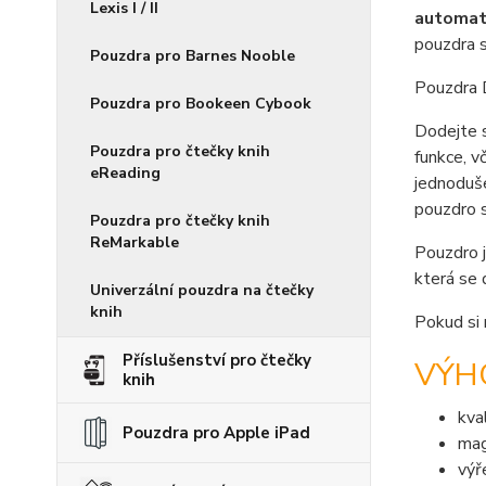
Lexis I / II
automati
pouzdra 
Pouzdra pro Barnes Nooble
Pouzdra D
Pouzdra pro Bookeen Cybook
Dodejte 
Pouzdra pro čtečky knih
funkce, 
eReading
jednoduše
pouzdro 
Pouzdra pro čtečky knih
ReMarkable
Pouzdro j
která se 
Univerzální pouzdra na čtečky
knih
Pokud si 
Příslušenství pro čtečky
VÝH
knih
kva
Pouzdra pro Apple iPad
mag
výř