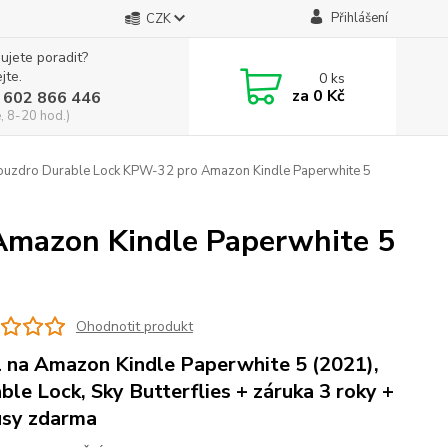
Přihlášení
CZK
ujete poradit?
jte.
0
ks
za
0 Kč
 602 866 446
, 8-20 hod.)
uzdro Durable Lock KPW-32 pro Amazon Kindle Paperwhite 5
Amazon Kindle Paperwhite 5
Ohodnotit produkt
 na Amazon Kindle Paperwhite 5 (2021),
ble Lock, Sky Butterflies + záruka 3 roky +
sy zdarma