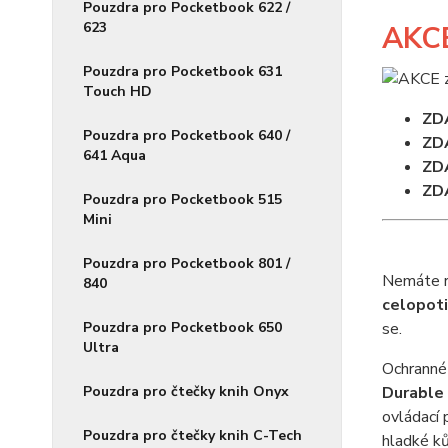
Pouzdra pro Pocketbook 622 /
623
AKC
Pouzdra pro Pocketbook 631
Touch HD
ZD
Pouzdra pro Pocketbook 640 /
ZD
641 Aqua
ZD
ZD
Pouzdra pro Pocketbook 515
Mini
Pouzdra pro Pocketbook 801 /
Nemáte rá
840
celopot
Pouzdra pro Pocketbook 650
se.
Ultra
Ochranné
Pouzdra pro čtečky knih Onyx
Durable
ovládací 
Pouzdra pro čtečky knih C-Tech
hladké ků