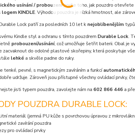
ckého usínání / probouzení
podle toho, jak pouzdro otevřete 
s
logem KINDLE
. Výhodou pouzdra je nízká hmotnost, ale zárov
urable Lock patří za posledních 10 let k
nejoblíbenějším
typů
svému Kindle styl a ochranu s tímto pouzdrem
Durable Lock
. T
včetně
probouzení/usínání
, což umožňuje šetřit baterii. Obal je 
 zacvaknout do odolné plastové skořepiny, která poskytuje všes
stále
lehké
a skvěle padne do ruky.
e tenké, pevné, s magnetickým zavíráním a funkcí
automatického
dobře udržuje. Zároveň jsou přístupné všechny ovládací prvky, č
nejste jisti typem pouzdra, zavolejte nám na
602 866 446
a pře
ODY POUZDRA DURABLE LOCK:
litní materiál (jemná PU kůže s povrchovou úpravou z mikrovlákn
netické zavírání pouzdra
ezy pro ovládací prvky