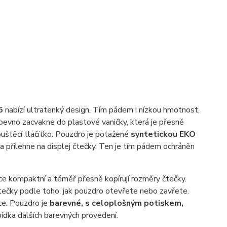
5
nabízí ultratenký design. Tím pádem i nízkou hmotnost,
evno zacvakne do plastové vaničky, která je přesně
uštěcí tlačítko. Pouzdro je potažené
syntetickou EKO
a přilehne na displej čtečky. Ten je tím pádem ochráněn
ce kompaktní a téměř přesně kopírují rozměry čtečky.
ečky podle toho, jak pouzdro otevřete nebo zavřete.
ce. Pouzdro je
barevné, s celoplošným potiskem,
bídka dalších barevných provedení.