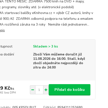
NA TENTO MĚSÍC: ZDARMA 7500 knih na DVD + mapy,
, programy, slovníky atd. (v elektronické podobě)
 startovací balíčky eKnihovna.cz + výběr CZ autorů, knihy v
ě 900,-Kč ZDARMA odborná podpora na telefonu a emailem
 rozšířená záruka na 3 roky Nemáte rádi jednobarevn...
opis
tupnost
Skladem > 3 ks
a dodání
Zboží Vám můžeme doručit již
11.08.2026 do 16:00. Stačí, když
zboží objednáte nejpozději do
zítra do 24:00
9 Kč
/
ks
Přidat do košíku
 Kč
bez DPH
roduktu:
005.KP5DLBUT
EAN kód:
8594211253680