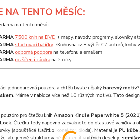
E
NA TENTO MĚSÍC:
ARMA
7500 knih na DVD
+ mapy, návody, programy, slovníky at
ARMA
startovací balíčky
eKnihovna.cz + výběr CZ autorů, knihy
ARMA
odborná podpora
na telefonu a emailem
ARMA
rozšířená záruka
na 3 roky
di jednobarevná pouzdra a chtěli byste nějaký
barevný motiv
?
iskem
. Máme v nabídce více než 10 různých motivů. Tato designov
 pouzdro pro čtečku knih
Amazon Kindle Paperwhite 5 (2021
 Lock
. Čtečku tedy napevno zacvaknete do plastové vaničky a 
prvky (spouštěcé tlačítko, konektor, dioda). Materiál je
PU kůže
že, ale jemně strukturované. Materiál vnitřních desek je
semišo