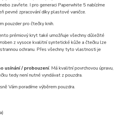
nebo zavřete. I pro generaci Paperwhite 5 nabízíme
eň pevné zpracování díky plastové vaničce.
m pouzder pro čtečky knih.
ento prémiový kryt také umožňuje všechny důležité
vyroben z vysoce kvalitní syntetické kůže a čtečku lze
trannou ochranu. Přes všechny tyto vlastnosti je
 usínání / probouzení
. Má kvalitní povrchovou úpravu,
tečku tedy není nutné vyndávat z pouzdra.
sně Vám poradíme výběrem pouzdra.
a)