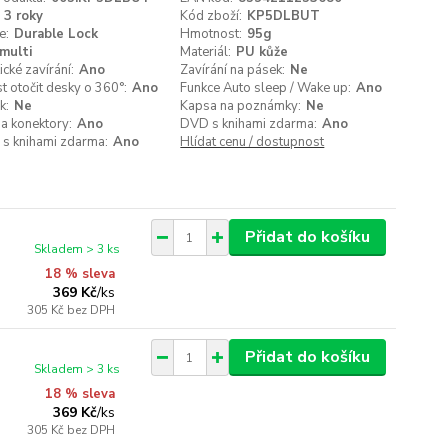
3 roky
Kód zboží:
KP5DLBUT
e:
Durable Lock
Hmotnost:
95g
multi
Materiál:
PU kůže
cké zavírání:
Ano
Zavírání na pásek:
Ne
 otočit desky o 360°:
Ano
Funkce Auto sleep / Wake up:
Ano
k:
Ne
Kapsa na poznámky:
Ne
a konektory:
Ano
DVD s knihami zdarma:
Ano
 s knihami zdarma:
Ano
Hlídat cenu / dostupnost
Přidat do košíku
Skladem > 3 ks
18 % sleva
369 Kč
/
ks
305 Kč
bez DPH
Přidat do košíku
Skladem > 3 ks
18 % sleva
369 Kč
/
ks
305 Kč
bez DPH