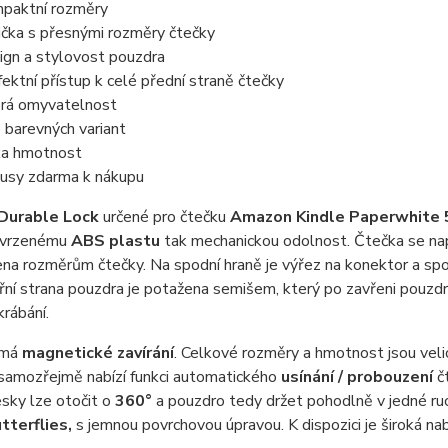
paktní rozměry
ička s přesnými rozměry čtečky
ign a stylovost pouzdra
fektní přístup k celé přední straně čtečky
rá omyvatelnost
e barevných variant
ka hmotnost
usy zdarma k nákupu
Durable Lock
určené pro čtečku
Amazon Kindle Paperwhite 
 tvrzenému
ABS plastu
tak mechanickou odolnost. Čtečka se nap
a rozměrům čtečky. Na spodní hraně je výřez na konektor a spo
třní strana pouzdra je potažena semišem, který po zavřeni pouzdr
krábání.
 má
magnetické zavírání
. Celkové rozměry a hmotnost jsou veli
samozřejmě nabízí funkci automatického
usínání / probouzení
čt
sky lze otočit o
360°
a pouzdro tedy držet pohodlně v jedné ru
tterflies,
s jemnou povrchovou úpravou. K dispozici je široká na