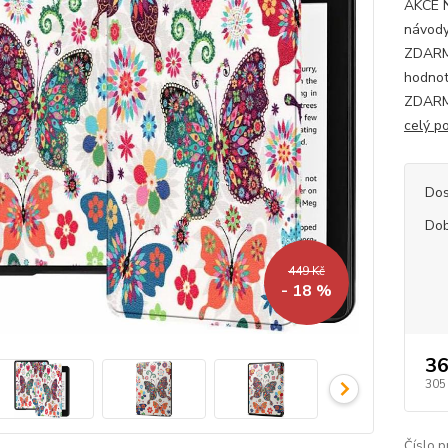
AKCE 
návody
ZDARMA
hodnot
ZDARMA
celý p
Dos
Dob
449 Kč
- 18 %
36
305
Číslo p