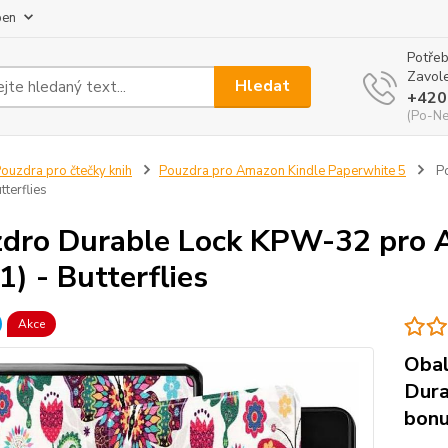
pen
Potřeb
Zavole
Hledat
+420
(Po-Ne
ouzdra pro čtečky knih
Pouzdra pro Amazon Kindle Paperwhite 5
Po
tterflies
dro Durable Lock KPW-32 pro 
1) - Butterflies
Akce
Obal
Dura
bonu