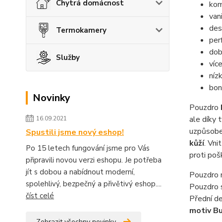
Chytrá domácnost
kom
van
des
Termokamery
per
dob
Služby
víc
níz
bon
Novinky
Pouzdro
ale díky
16.09.2021
uzpůsoben
Spustili jsme nový eshop!
kůží
. Vni
Po 15 letech fungování jsme pro Vás
proti poš
připravili novou verzi eshopu. Je potřeba
jít s dobou a nabídnout moderní,
Pouzdro
spolehlivý, bezpečný a přivětivý eshop....
Pouzdro 
číst celé
Přední de
motiv Bu
Zobrazit všechny novinky