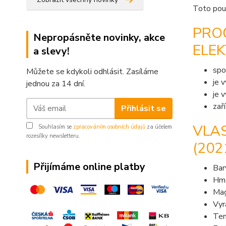
Toto pouz
PRO
Nepropásněte novinky, akce
ELEK
a slevy!
spo
Můžete se kdykoli odhlásit. Zasíláme
je 
jednou za 14 dní.
je 
zař
Přihlásit se
VLA
Souhlasím se
zpracováním osobních údajů
za účelem
rozesílky newsletteru.
(202
Přijímáme online platby
Bar
Hmo
Mag
Vyr
Ten