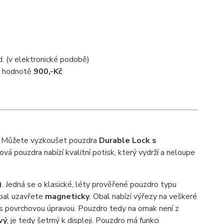
d. (v elektronické podobě)
 v hodnotě
900,-Kč
 Můžete vyzkoušet pouzdra
Durable Lock s
á pouzdra nabízí kvalitní potisk, který vydrží a neloupe
)
. Jedná se o klasické, léty prověřené pouzdro typu
obal uzavřete
magneticky
. Obal nabízí výřezy na veškeré
s povrchovou úpravou. Pouzdro tedy na omak není z
vý
, je tedy šetrný k displeji. Pouzdro má funkci