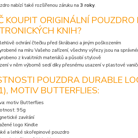
dro nabízí také rozšířenou záruku na
3 roky
.
Č KOUPIT ORIGINÁLNÍ POUZDRO
TRONICKÝCH KNIH?
lehlivě ochrání čtečku před škrábanci a jiným poškozením
vyrobené na míru Vašeho zařízení, všechny výřezy jsou na správn
vyrobeno z kvalitních materiálů a působí stylově
ízení v něm výborně sedí díky přesnému usazení v plastové vanič
STNOSTI POUZDRA DURABLE LOC
1), MOTIV BUTTERFLIES:
va: motiv Butterflies
tnost: 95g
netické zavírání
ažené logo Kindle
ké a lehké skořepinové pouzdro