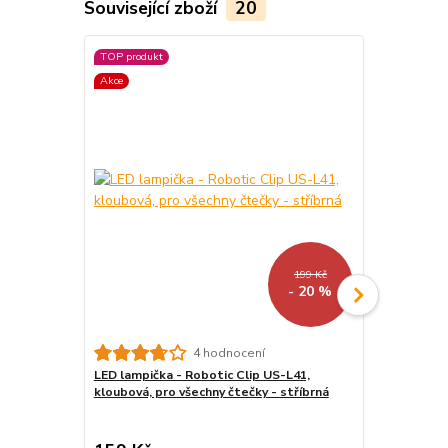
Související zboží
20
TOP produkt
TOP produkt
Akce
Akce
Novinka
199 Kč
- 20 %
4 hodnocení
LED lampička - Robotic Clip US-L41,
Stojánek na
kloubová, pro všechny čtečky - stříbrná
BL01 - polo
tablet / tel