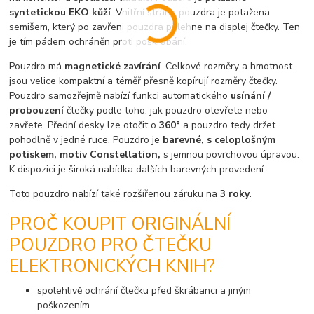
syntetickou EKO kůží
. Vnitřní strana pouzdra je potažena
semišem, který po zavřeni pouzdra přilehne na displej čtečky. Ten
je tím pádem ochráněn proti poškrábání.
Pouzdro má
magnetické zavírání
. Celkové rozměry a hmotnost
jsou velice kompaktní a téměř přesně kopírují rozměry čtečky.
Pouzdro samozřejmě nabízí funkci automatického
usínání /
probouzení
čtečky podle toho, jak pouzdro otevřete nebo
zavřete. Přední desky lze otočit o
360°
a pouzdro tedy držet
pohodlně v jedné ruce. Pouzdro je
barevné, s celoplošným
potiskem, motiv Constellation,
s jemnou povrchovou úpravou.
K dispozici je široká nabídka dalších barevných provedení.
Toto pouzdro nabízí také rozšířenou záruku na
3 roky
.
PROČ KOUPIT ORIGINÁLNÍ
POUZDRO PRO ČTEČKU
ELEKTRONICKÝCH KNIH?
spolehlivě ochrání čtečku před škrábanci a jiným
poškozením