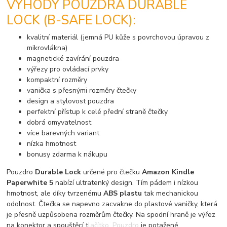
VÝHODY POUZDRA DURABLE
LOCK (B-SAFE LOCK):
kvalitní materiál (jemná PU kůže s povrchovou úpravou z
mikrovlákna)
magnetické zavírání pouzdra
výřezy pro ovládací prvky
kompaktní rozměry
vanička s přesnými rozměry čtečky
design a stylovost pouzdra
perfektní přístup k celé přední straně čtečky
dobrá omyvatelnost
více barevných variant
nízka hmotnost
bonusy zdarma k nákupu
Pouzdro
Durable Lock
určené pro čtečku
Amazon Kindle
Paperwhite 5
nabízí ultratenký design. Tím pádem i nízkou
hmotnost, ale díky tvrzenému
ABS plastu
tak mechanickou
odolnost. Čtečka se napevno zacvakne do plastové vaničky, která
je přesně uzpůsobena rozměrům čtečky. Na spodní hraně je výřez
na konektor a spouštěcí tlačítko. Pouzdro je potažené