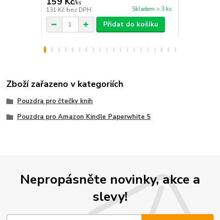
159 Kč
259 Kč
/
ks
/
ks
Skladem > 3 ks
131 Kč
bez DPH
214 Kč
bez 
Přidat do košíku
Zboží zařazeno v kategoriích
Pouzdra pro čtečky knih
Pouzdra pro Amazon Kindle Paperwhite 5
Nepropásněte novinky, akce a
slevy!