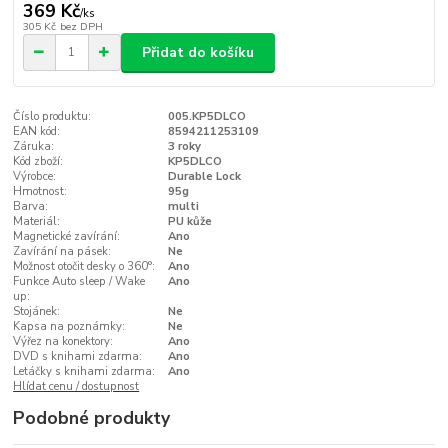
369 Kč
/
ks
305 Kč
bez DPH
Přidat do košíku
Číslo produktu:
005.KP5DLCO
EAN kód:
8594211253109
Záruka:
3 roky
Kód zboží:
KP5DLCO
Výrobce:
Durable Lock
Hmotnost:
95g
Barva:
multi
Materiál:
PU kůže
Magnetické zavírání:
Ano
Zavírání na pásek:
Ne
Možnost otočit desky o 360°:
Ano
Funkce Auto sleep / Wake
Ano
up:
Stojánek:
Ne
Kapsa na poznámky:
Ne
Výřez na konektory:
Ano
DVD s knihami zdarma:
Ano
Letáčky s knihami zdarma:
Ano
Hlídat cenu / dostupnost
Podobné produkty