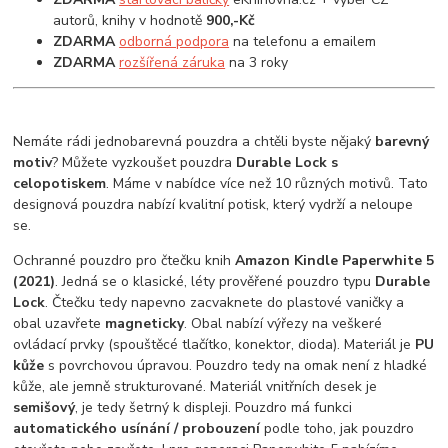
autorů, knihy v hodnotě
900,-Kč
ZDARMA
odborná podpora
na telefonu a emailem
ZDARMA
rozšířená záruka
na 3 roky
Nemáte rádi jednobarevná pouzdra a chtěli byste nějaký
barevný
motiv
? Můžete vyzkoušet pouzdra
Durable Lock s
celopotiskem
. Máme v nabídce více než 10 různých motivů. Tato
designová pouzdra nabízí kvalitní potisk, který vydrží a neloupe
se.
Ochranné pouzdro pro čtečku knih
Amazon Kindle Paperwhite 5
(2021)
. Jedná se o klasické, léty prověřené pouzdro typu
Durable
Lock
. Čtečku tedy napevno zacvaknete do plastové vaničky a
obal uzavřete
magneticky
. Obal nabízí výřezy na veškeré
ovládací prvky (spouštěcé tlačítko, konektor, dioda). Materiál je
PU
kůže
s povrchovou úpravou. Pouzdro tedy na omak není z hladké
kůže, ale jemně strukturované. Materiál vnitřních desek je
semišový
, je tedy šetrný k displeji. Pouzdro má funkci
automatického usínání / probouzení
podle toho, jak pouzdro