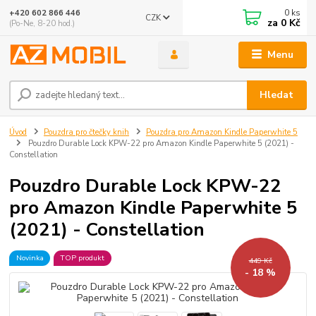
0
ks
+420 602 866 446
CZK
za
0 Kč
(Po-Ne, 8-20 hod.)
Menu
Hledat
Úvod
Pouzdra pro čtečky knih
Pouzdra pro Amazon Kindle Paperwhite 5
Pouzdro Durable Lock KPW-22 pro Amazon Kindle Paperwhite 5 (2021) -
Constellation
Pouzdro Durable Lock KPW-22
pro Amazon Kindle Paperwhite 5
(2021) - Constellation
Novinka
TOP produkt
449 Kč
- 18 %