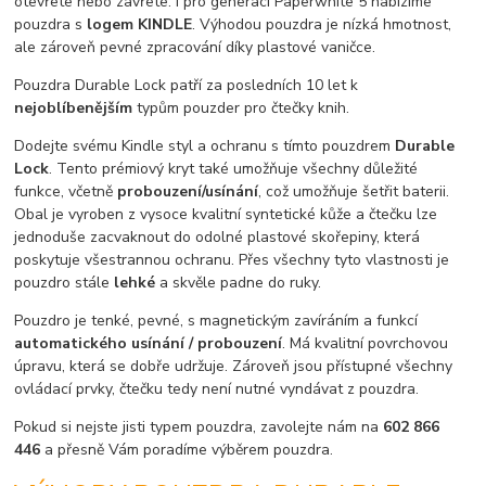
otevřete nebo zavřete. I pro generaci Paperwhite 5 nabízíme
pouzdra s
logem KINDLE
. Výhodou pouzdra je nízká hmotnost,
ale zároveň pevné zpracování díky plastové vaničce.
Pouzdra Durable Lock patří za posledních 10 let k
nejoblíbenějším
typům pouzder pro čtečky knih.
Dodejte svému Kindle styl a ochranu s tímto pouzdrem
Durable
Lock
. Tento prémiový kryt také umožňuje všechny důležité
funkce, včetně
probouzení/usínání
, což umožňuje šetřit baterii.
Obal je vyroben z vysoce kvalitní syntetické kůže a čtečku lze
jednoduše zacvaknout do odolné plastové skořepiny, která
poskytuje všestrannou ochranu. Přes všechny tyto vlastnosti je
pouzdro stále
lehké
a skvěle padne do ruky.
Pouzdro je tenké, pevné, s magnetickým zavíráním a funkcí
automatického usínání / probouzení
. Má kvalitní povrchovou
úpravu, která se dobře udržuje. Zároveň jsou přístupné všechny
ovládací prvky, čtečku tedy není nutné vyndávat z pouzdra.
Pokud si nejste jisti typem pouzdra, zavolejte nám na
602 866
446
a přesně Vám poradíme výběrem pouzdra.