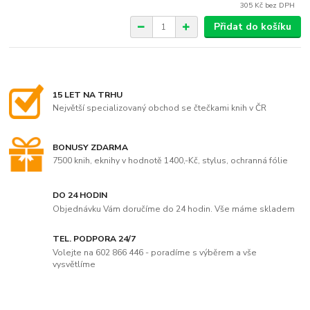
305 Kč
bez DPH
Přidat do košíku
15 LET NA TRHU
Největší specializovaný obchod se čtečkami knih v ČR
BONUSY ZDARMA
7500 knih, eknihy v hodnotě 1400,-Kč, stylus, ochranná fólie
DO 24 HODIN
Objednávku Vám doručíme do 24 hodin. Vše máme skladem
TEL. PODPORA 24/7
Volejte na 602 866 446 - poradíme s výběrem a vše
vysvětlíme