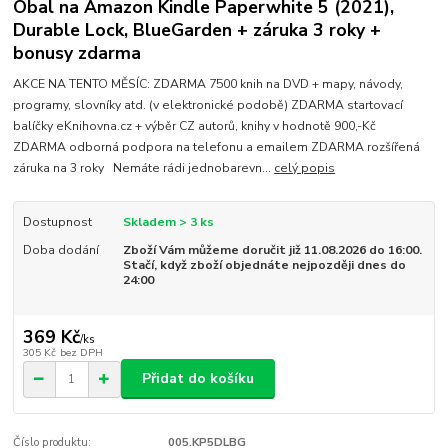
Obal na Amazon Kindle Paperwhite 5 (2021),
Durable Lock, BlueGarden + záruka 3 roky +
bonusy zdarma
AKCE NA TENTO MĚSÍC: ZDARMA 7500 knih na DVD + mapy, návody,
programy, slovníky atd. (v elektronické podobě) ZDARMA startovací
balíčky eKnihovna.cz + výběr CZ autorů, knihy v hodnotě 900,-Kč
ZDARMA odborná podpora na telefonu a emailem ZDARMA rozšířená
záruka na 3 roky Nemáte rádi jednobarevn...
celý popis
Dostupnost
Skladem > 3 ks
Doba dodání
Zboží Vám můžeme doručit již 11.08.2026 do 16:00.
Stačí, když zboží objednáte nejpozději dnes do
24:00
369 Kč
/
ks
305 Kč
bez DPH
Přidat do košíku
Číslo produktu:
005.KP5DLBG