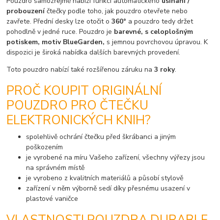
Pouzdro samozřejmě nabízí funkci automatického
usínání /
probouzení
čtečky podle toho, jak pouzdro otevřete nebo
zavřete. Přední desky lze otočit o
360°
a pouzdro tedy držet
pohodlně v jedné ruce. Pouzdro je
barevné, s celoplošným
potiskem, motiv BlueGarden,
s jemnou povrchovou úpravou. K
dispozici je široká nabídka dalších barevných provedení.
Toto pouzdro nabízí také rozšířenou záruku na
3 roky
.
PROČ KOUPIT ORIGINÁLNÍ
POUZDRO PRO ČTEČKU
ELEKTRONICKÝCH KNIH?
spolehlivě ochrání čtečku před škrábanci a jiným
poškozením
je vyrobené na míru Vašeho zařízení, všechny výřezy jsou
na správném místě
je vyrobeno z kvalitních materiálů a působí stylově
zařízení v něm výborně sedí díky přesnému usazení v
plastové vaničce
VLASTNOSTI POUZDRA DURABLE