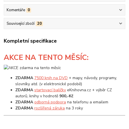
Komentáře
0
Související zboží
20
Kompletní specifikace
AKCE
NA TENTO MĚSÍC:
ZDARMA
7500 knih na DVD
+ mapy, návody, programy,
slovníky atd. (v elektronické podobě)
ZDARMA
startovací balíčky
eKnihovna.cz + výběr CZ
autorů, knihy v hodnotě
900,-Kč
ZDARMA
odborná podpora
na telefonu a emailem
ZDARMA
rozšířená záruka
na 3 roky