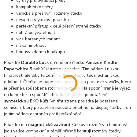
výřezy pro ovládací prvky
kompaktní rozměry
vanička s přesnými rozměry čtečky
design a stylovost pouzdra
perfektní přístup k celé přední straně čtečky
dobrá omyvatelnost
více barevných variant
nízka hmotnost
bonusy zdarma k nákupu
Pouzdro
Durable Lock
určené pro čtečku
Amazon Kindle
Paperwhite 5
nabízí ultratenký design. Tím pádem i nízkou
hmotnost, ale díky tvrzenému
ABS plastu
tak mechanickou
odolnost. Čtečka se napevno zacvakne do plastové vaničky, která
je přesně uzpůsobena rozměrům čtečky. Na spodní hraně je výřez
na konektor a spouštěcí tlačítko. Pouzdro je potažené
syntetickou EKO kůží
. Vnitřní strana pouzdra je potažena
semišem, který po zavřeni pouzdra přilehne na displej čtečky. Ten
je tím pádem ochráněn proti poškrábání.
Pouzdro má
magnetické zavírání
. Celkové rozměry a hmotnost
jsou velice kompaktní a téměř přesně kopírují rozměry čtečky.