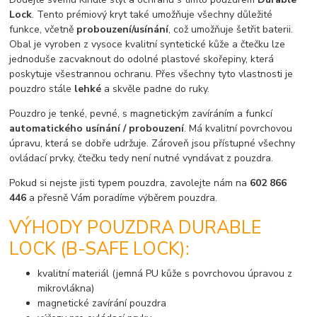
Lock
. Tento prémiový kryt také umožňuje všechny důležité
funkce, včetně
probouzení/usínání
, což umožňuje šetřit baterii.
Obal je vyroben z vysoce kvalitní syntetické kůže a čtečku lze
jednoduše zacvaknout do odolné plastové skořepiny, která
poskytuje všestrannou ochranu. Přes všechny tyto vlastnosti je
pouzdro stále
lehké
a skvěle padne do ruky.
Pouzdro je tenké, pevné, s magnetickým zavíráním a funkcí
automatického usínání / probouzení
. Má kvalitní povrchovou
úpravu, která se dobře udržuje. Zároveň jsou přístupné všechny
ovládací prvky, čtečku tedy není nutné vyndávat z pouzdra.
Pokud si nejste jisti typem pouzdra, zavolejte nám na
602 866
446
a přesně Vám poradíme výběrem pouzdra.
VÝHODY POUZDRA DURABLE
LOCK (B-SAFE LOCK):
kvalitní materiál (jemná PU kůže s povrchovou úpravou z
mikrovlákna)
magnetické zavírání pouzdra