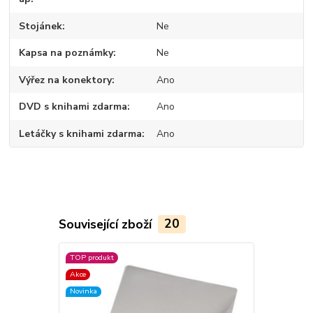
Stojánek
Ne
Kapsa na poznámky
Ne
Výřez na konektory
Ano
DVD s knihami zdarma
Ano
Letáčky s knihami zdarma
Ano
Související zboží
20
TOP produkt
TOP produkt
Akce
Akce
Novinka
Novinka