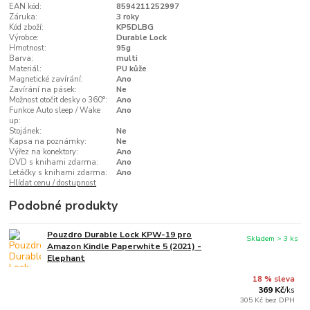
EAN kód:
8594211252997
Záruka:
3 roky
Kód zboží:
KP5DLBG
Výrobce:
Durable Lock
Hmotnost:
95g
Barva:
multi
Materiál:
PU kůže
Magnetické zavírání:
Ano
Zavírání na pásek:
Ne
Možnost otočit desky o 360°:
Ano
Funkce Auto sleep / Wake
Ano
up:
Stojánek:
Ne
Kapsa na poznámky:
Ne
Výřez na konektory:
Ano
DVD s knihami zdarma:
Ano
Letáčky s knihami zdarma:
Ano
Hlídat cenu / dostupnost
Podobné produkty
Pouzdro Durable Lock KPW-19 pro
Skladem > 3 ks
Amazon Kindle Paperwhite 5 (2021) -
Elephant
18 % sleva
369 Kč
/
ks
305 Kč
bez DPH