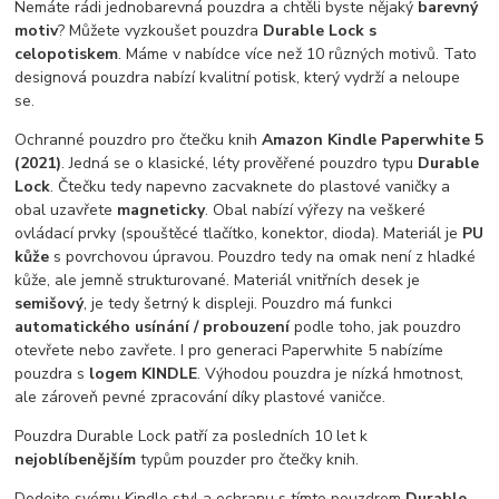
Nemáte rádi jednobarevná pouzdra a chtěli byste nějaký
barevný
motiv
? Můžete vyzkoušet pouzdra
Durable Lock s
celopotiskem
. Máme v nabídce více než 10 různých motivů. Tato
designová pouzdra nabízí kvalitní potisk, který vydrží a neloupe
se.
Ochranné pouzdro pro čtečku knih
Amazon Kindle Paperwhite 5
(2021)
. Jedná se o klasické, léty prověřené pouzdro typu
Durable
Lock
. Čtečku tedy napevno zacvaknete do plastové vaničky a
obal uzavřete
magneticky
. Obal nabízí výřezy na veškeré
ovládací prvky (spouštěcé tlačítko, konektor, dioda). Materiál je
PU
kůže
s povrchovou úpravou. Pouzdro tedy na omak není z hladké
kůže, ale jemně strukturované. Materiál vnitřních desek je
semišový
, je tedy šetrný k displeji. Pouzdro má funkci
automatického usínání / probouzení
podle toho, jak pouzdro
otevřete nebo zavřete. I pro generaci Paperwhite 5 nabízíme
pouzdra s
logem KINDLE
. Výhodou pouzdra je nízká hmotnost,
ale zároveň pevné zpracování díky plastové vaničce.
Pouzdra Durable Lock patří za posledních 10 let k
nejoblíbenějším
typům pouzder pro čtečky knih.
Dodejte svému Kindle styl a ochranu s tímto pouzdrem
Durable