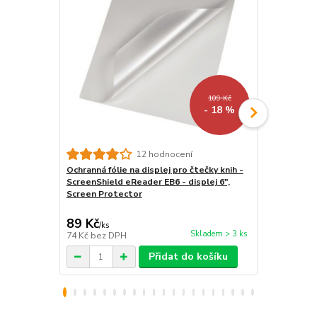
109 Kč
- 18 %
12 hodnocení
Ochranná fólie na displej pro čtečky knih -
Vodotěsné 
ScreenShield eReader EB6 - displej 6",
čtečku/tab
Screen Protector
- univerzál
průhledné, p
89 Kč
299 Kč
/
ks
/
ks
Skladem > 3 ks
74 Kč
bez DPH
247 Kč
bez 
Přidat do košíku