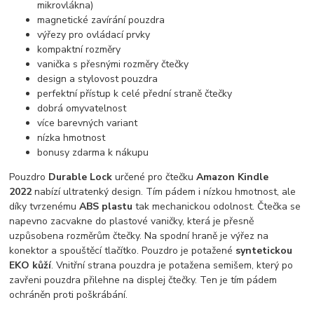
mikrovlákna)
magnetické zavírání pouzdra
výřezy pro ovládací prvky
kompaktní rozměry
vanička s přesnými rozměry čtečky
design a stylovost pouzdra
perfektní přístup k celé přední straně čtečky
dobrá omyvatelnost
více barevných variant
nízka hmotnost
bonusy zdarma k nákupu
Pouzdro
Durable Lock
určené pro čtečku
Amazon Kindle
2022
nabízí ultratenký design. Tím pádem i nízkou hmotnost, ale
díky tvrzenému
ABS plastu
tak mechanickou odolnost. Čtečka se
napevno zacvakne do plastové vaničky, která je přesně
uzpůsobena rozměrům čtečky. Na spodní hraně je výřez na
konektor a spouštěcí tlačítko. Pouzdro je potažené
syntetickou
EKO kůží
. Vnitřní strana pouzdra je potažena semišem, který po
zavřeni pouzdra přilehne na displej čtečky. Ten je tím pádem
ochráněn proti poškrábání.