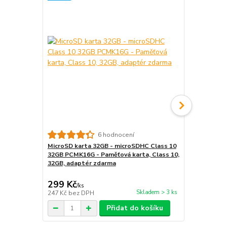
6 hodnocení
MicroSD karta 32GB - microSDHC Class 10
USB síťový a
32GB PCMK16G - Paměťová karta, Class 10,
nabíječka, 
32GB, adaptér zdarma
299 Kč
99 Kč
/
ks
/
ks
Skladem > 3 ks
247 Kč
bez DPH
82 Kč
bez D
Přidat do košíku