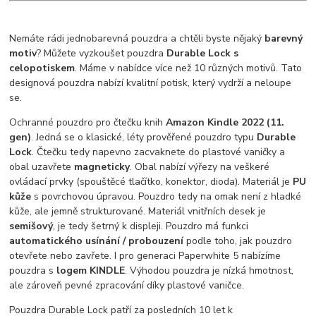
Nemáte rádi jednobarevná pouzdra a chtěli byste nějaký
barevný
motiv
? Můžete vyzkoušet pouzdra
Durable Lock s
celopotiskem
. Máme v nabídce více než 10 různých motivů. Tato
designová pouzdra nabízí kvalitní potisk, který vydrží a neloupe
se.
Ochranné pouzdro pro čtečku knih
Amazon Kindle 2022 (11.
gen)
. Jedná se o klasické, léty prověřené pouzdro typu
Durable
Lock
. Čtečku tedy napevno zacvaknete do plastové vaničky a
obal uzavřete
magneticky
. Obal nabízí výřezy na veškeré
ovládací prvky (spouštěcé tlačítko, konektor, dioda). Materiál je
PU
kůže
s povrchovou úpravou. Pouzdro tedy na omak není z hladké
kůže, ale jemně strukturované. Materiál vnitřních desek je
semišový
, je tedy šetrný k displeji. Pouzdro má funkci
automatického usínání / probouzení
podle toho, jak pouzdro
otevřete nebo zavřete. I pro generaci Paperwhite 5 nabízíme
pouzdra s
logem KINDLE
. Výhodou pouzdra je nízká hmotnost,
ale zároveň pevné zpracování díky plastové vaničce.
Pouzdra Durable Lock patří za posledních 10 let k