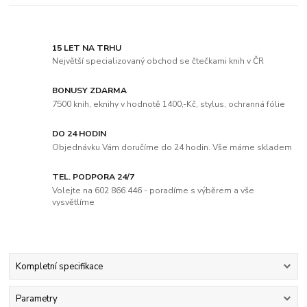
15 LET NA TRHU
Největší specializovaný obchod se čtečkami knih v ČR
BONUSY ZDARMA
7500 knih, eknihy v hodnotě 1400,-Kč, stylus, ochranná fólie
DO 24 HODIN
Objednávku Vám doručíme do 24 hodin. Vše máme skladem
TEL. PODPORA 24/7
Volejte na 602 866 446 - poradíme s výběrem a vše
vysvětlíme
Kompletní specifikace
Parametry