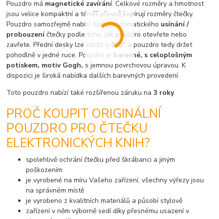
Pouzdro má
magnetické zavírání
. Celkové rozměry a hmotnost
jsou velice kompaktní a téměř přesně kopírují rozměry čtečky.
Pouzdro samozřejmě nabízí funkci automatického
usínání /
probouzení
čtečky podle toho, jak pouzdro otevřete nebo
zavřete. Přední desky lze otočit o
360°
a pouzdro tedy držet
pohodlně v jedné ruce. Pouzdro je
barevné, s celoplošným
potiskem, motiv Gogh,
s jemnou povrchovou úpravou. K
dispozici je široká nabídka dalších barevných provedení.
Toto pouzdro nabízí také rozšířenou záruku na
3 roky
.
PROČ KOUPIT ORIGINÁLNÍ
POUZDRO PRO ČTEČKU
ELEKTRONICKÝCH KNIH?
spolehlivě ochrání čtečku před škrábanci a jiným
poškozením
je vyrobené na míru Vašeho zařízení, všechny výřezy jsou
na správném místě
je vyrobeno z kvalitních materiálů a působí stylově
zařízení v něm výborně sedí díky přesnému usazení v