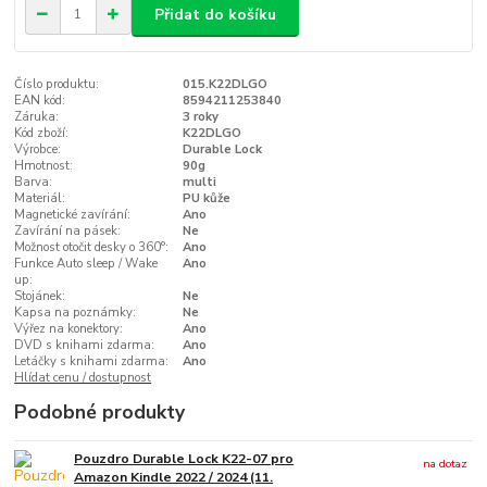
Přidat do košíku
Číslo produktu:
015.K22DLGO
EAN kód:
8594211253840
Záruka:
3 roky
Kód zboží:
K22DLGO
Výrobce:
Durable Lock
Hmotnost:
90g
Barva:
multi
Materiál:
PU kůže
Magnetické zavírání:
Ano
Zavírání na pásek:
Ne
Možnost otočit desky o 360°:
Ano
Funkce Auto sleep / Wake
Ano
up:
Stojánek:
Ne
Kapsa na poznámky:
Ne
Výřez na konektory:
Ano
DVD s knihami zdarma:
Ano
Letáčky s knihami zdarma:
Ano
Hlídat cenu / dostupnost
Podobné produkty
Pouzdro Durable Lock K22-07 pro
na dotaz
Amazon Kindle 2022 / 2024 (11.