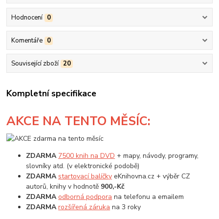
Hodnocení
0
Komentáře
0
Související zboží
20
Kompletní specifikace
AKCE
NA TENTO MĚSÍC:
ZDARMA
7500 knih na DVD
+ mapy, návody, programy,
slovníky atd. (v elektronické podobě)
ZDARMA
startovací balíčky
eKnihovna.cz + výběr CZ
autorů, knihy v hodnotě
900,-Kč
ZDARMA
odborná podpora
na telefonu a emailem
ZDARMA
rozšířená záruka
na 3 roky