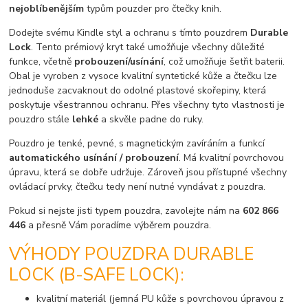
nejoblíbenějším
typům pouzder pro čtečky knih.
Dodejte svému Kindle styl a ochranu s tímto pouzdrem
Durable
Lock
. Tento prémiový kryt také umožňuje všechny důležité
funkce, včetně
probouzení/usínání
, což umožňuje šetřit baterii.
Obal je vyroben z vysoce kvalitní syntetické kůže a čtečku lze
jednoduše zacvaknout do odolné plastové skořepiny, která
poskytuje všestrannou ochranu. Přes všechny tyto vlastnosti je
pouzdro stále
lehké
a skvěle padne do ruky.
Pouzdro je tenké, pevné, s magnetickým zavíráním a funkcí
automatického usínání / probouzení
. Má kvalitní povrchovou
úpravu, která se dobře udržuje. Zároveň jsou přístupné všechny
ovládací prvky, čtečku tedy není nutné vyndávat z pouzdra.
Pokud si nejste jisti typem pouzdra, zavolejte nám na
602 866
446
a přesně Vám poradíme výběrem pouzdra.
VÝHODY POUZDRA DURABLE
LOCK (B-SAFE LOCK):
kvalitní materiál (jemná PU kůže s povrchovou úpravou z