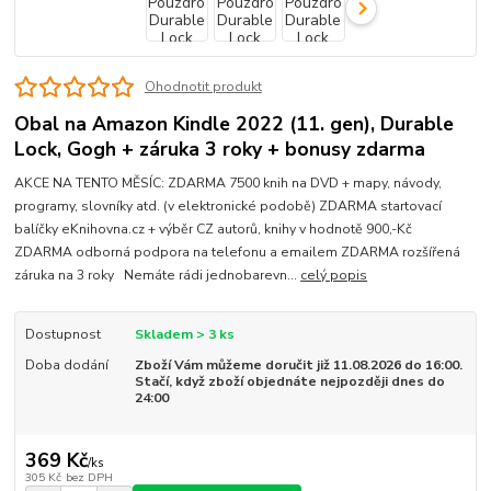
Ohodnotit produkt
Obal na Amazon Kindle 2022 (11. gen), Durable
Lock, Gogh + záruka 3 roky + bonusy zdarma
AKCE NA TENTO MĚSÍC: ZDARMA 7500 knih na DVD + mapy, návody,
programy, slovníky atd. (v elektronické podobě) ZDARMA startovací
balíčky eKnihovna.cz + výběr CZ autorů, knihy v hodnotě 900,-Kč
ZDARMA odborná podpora na telefonu a emailem ZDARMA rozšířená
záruka na 3 roky Nemáte rádi jednobarevn...
celý popis
Dostupnost
Skladem > 3 ks
Doba dodání
Zboží Vám můžeme doručit již 11.08.2026 do 16:00.
Stačí, když zboží objednáte nejpozději dnes do
24:00
369 Kč
/
ks
305 Kč
bez DPH