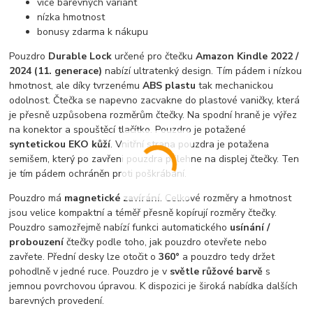
více barevných variant
nízka hmotnost
bonusy zdarma k nákupu
Pouzdro
Durable Lock
určené pro čtečku
Amazon Kindle 2022 /
2024 (11. generace)
nabízí ultratenký design. Tím pádem i nízkou
hmotnost, ale díky tvrzenému
ABS plastu
tak mechanickou
odolnost. Čtečka se napevno zacvakne do plastové vaničky, která
je přesně uzpůsobena rozměrům čtečky. Na spodní hraně je výřez
na konektor a spouštěcí tlačítko. Pouzdro je potažené
syntetickou EKO kůží
. Vnitřní strana pouzdra je potažena
semišem, který po zavřeni pouzdra přilehne na displej čtečky. Ten
je tím pádem ochráněn proti poškrábání.
Pouzdro má
magnetické zavírání
. Celkové rozměry a hmotnost
jsou velice kompaktní a téměř přesně kopírují rozměry čtečky.
Pouzdro samozřejmě nabízí funkci automatického
usínání /
probouzení
čtečky podle toho, jak pouzdro otevřete nebo
zavřete. Přední desky lze otočit o
360°
a pouzdro tedy držet
pohodlně v jedné ruce. Pouzdro je v
světle růžové barvě
s
jemnou povrchovou úpravou. K dispozici je široká nabídka dalších
barevných provedení.