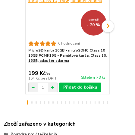
249 Kč
- 20 %
6 hodnocení
MicroSD karta 16GB - microSDHC Class 10
LED lampička
16GB PCMK16G - Paměťová karta, Class 10,
kloubová, pr
16GB, adaptér zdarma
199 Kč
159 Kč
/
ks
/
ks
Skladem > 3 ks
164 Kč
bez DPH
131 Kč
bez 
Přidat do košíku
Zboží zařazeno v kategoriích
Pouzdra pro čtečky knih