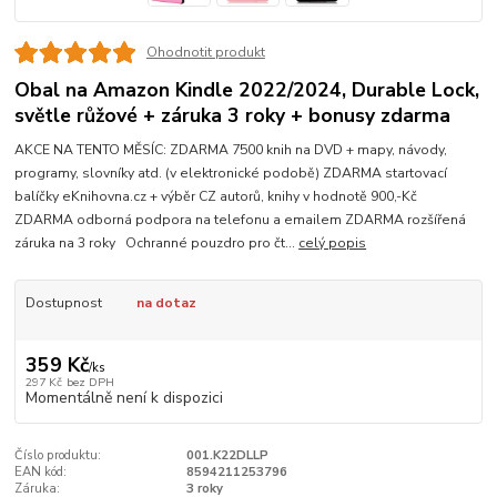
Ohodnotit produkt
Obal na Amazon Kindle 2022/2024, Durable Lock,
světle růžové + záruka 3 roky + bonusy zdarma
AKCE NA TENTO MĚSÍC: ZDARMA 7500 knih na DVD + mapy, návody,
programy, slovníky atd. (v elektronické podobě) ZDARMA startovací
balíčky eKnihovna.cz + výběr CZ autorů, knihy v hodnotě 900,-Kč
ZDARMA odborná podpora na telefonu a emailem ZDARMA rozšířená
záruka na 3 roky Ochranné pouzdro pro čt...
celý popis
Dostupnost
na dotaz
359 Kč
/
ks
297 Kč
bez DPH
Momentálně není k dispozici
Číslo produktu:
001.K22DLLP
EAN kód:
8594211253796
Záruka:
3 roky