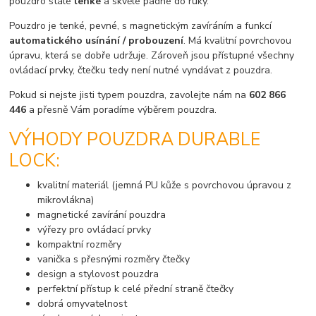
pouzdro stále
lehké
a skvěle padne do ruky.
Pouzdro je tenké, pevné, s magnetickým zavíráním a funkcí
automatického usínání / probouzení
. Má kvalitní povrchovou
úpravu, která se dobře udržuje. Zároveň jsou přístupné všechny
ovládací prvky, čtečku tedy není nutné vyndávat z pouzdra.
Pokud si nejste jisti typem pouzdra, zavolejte nám na
602 866
446
a přesně Vám poradíme výběrem pouzdra.
VÝHODY POUZDRA DURABLE
LOCK:
kvalitní materiál (jemná PU kůže s povrchovou úpravou z
mikrovlákna)
magnetické zavírání pouzdra
výřezy pro ovládací prvky
kompaktní rozměry
vanička s přesnými rozměry čtečky
design a stylovost pouzdra
perfektní přístup k celé přední straně čtečky
dobrá omyvatelnost