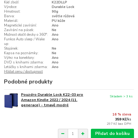
Kód zboží:
K22DLLP
Výrobce:
Durable Lock
Hmotnost:
90g
Barva:
světle růžová
Materiál:
PU kůže
Magnetické zavírání:
Ano
Zavírání na pásek:
Ne
Možnost otočit desky o 360°:
Ano
Funkce Auto sleep / Wake
Ano
up:
Stojánek:
Ne
Kapsa na poznámky:
Ne
Výřez na konektory:
Ano
DVD s knihami zdarma:
Ano
Letáčky s knihami zdarma:
Ano
Hlídat cenu / dostupnost
Podobné produkty
Pouzdro Durable Lock K22-03 pro
Skladem > 3 ks
Amazon Kindle 2022 / 2024 (11.
generace) - tmavě modré
16 % sleva
359 Kč
/
ks
297 Kč
bez DPH
Přidat do košíku