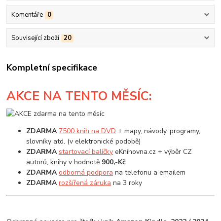
Komentáře
0
Související zboží
20
Kompletní specifikace
AKCE
NA TENTO MĚSÍC:
ZDARMA
7500 knih na DVD
+ mapy, návody, programy,
slovníky atd. (v elektronické podobě)
ZDARMA
startovací balíčky
eKnihovna.cz + výběr CZ
autorů, knihy v hodnotě
900,-Kč
ZDARMA
odborná podpora
na telefonu a emailem
ZDARMA
rozšířená záruka
na 3 roky