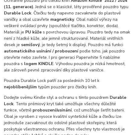
Ochranné pouzdro pro čtečku knih
Amazon Kindle 2022 / 2024
(11. generace)
. Jedná se o klasické, léty prověřené pouzdro typu
Durable Lock
. Čtečku tedy napevno zacvaknete do plastové
vaničky a obal uzavřete
magneticky
. Obal nabízí výřezy na
veškeré ovládací prvky (spouštěcé tlačítko, konektor, dioda).
Materiál je
PU kůže
s povrchovou úpravou. Pouzdro tedy na omak
není z hladké kůže, ale jemně strukturované. Materiál vnitřních
desek je
semišový
, je tedy šetrný k displeji. Pouzdro má funkci
automatického usínání / probouzení
podle toho, jak pouzdro
otevřete nebo zavřete. I pro generaci Paperwhite 5 nabízíme
pouzdra s
logem KINDLE
. Výhodou pouzdra je nízká hmotnost,
ale zároveň pevné zpracování díky plastové vaničce.
Pouzdra Durable Lock patří za posledních 10 let k
nejoblíbenějším
typům pouzder pro čtečky knih.
Dodejte svému Kindle styl a ochranu s tímto pouzdrem
Durable
Lock
. Tento prémiový kryt také umožňuje všechny důležité
funkce, včetně
probouzení/usínání
, což umožňuje šetřit baterii.
Obal je vyroben z vysoce kvalitní syntetické kůže a čtečku lze
jednoduše zacvaknout do odolné plastové skořepiny, která
poskytuje všestrannou ochranu. Přes všechny tyto vlastnosti je