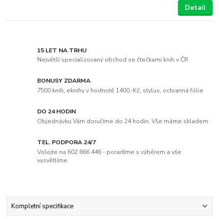
Detail
15 LET NA TRHU
Největší specializovaný obchod se čtečkami knih v ČR
BONUSY ZDARMA
7500 knih, eknihy v hodnotě 1400,-Kč, stylus, ochranná fólie
DO 24 HODIN
Objednávku Vám doručíme do 24 hodin. Vše máme skladem
TEL. PODPORA 24/7
Volejte na 602 866 446 - poradíme s výběrem a vše
vysvětlíme
Kompletní specifikace