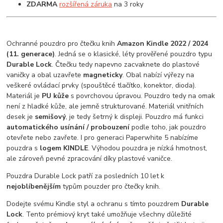
ZDARMA
rozšířená záruka
na 3 roky
Ochranné pouzdro pro čtečku knih
Amazon Kindle 2022 / 2024
(11. generace)
. Jedná se o klasické, léty prověřené pouzdro typu
Durable Lock
. Čtečku tedy napevno zacvaknete do plastové
vaničky a obal uzavřete
magneticky
. Obal nabízí výřezy na
veškeré ovládací prvky (spouštěcé tlačítko, konektor, dioda).
Materiál je
PU kůže
s povrchovou úpravou. Pouzdro tedy na omak
není z hladké kůže, ale jemně strukturované. Materiál vnitřních
desek je
semišový
, je tedy šetrný k displeji. Pouzdro má funkci
automatického usínání / probouzení
podle toho, jak pouzdro
otevřete nebo zavřete. I pro generaci Paperwhite 5 nabízíme
pouzdra s
logem KINDLE
. Výhodou pouzdra je nízká hmotnost,
ale zároveň pevné zpracování díky plastové vaničce.
Pouzdra Durable Lock patří za posledních 10 let k
nejoblíbenějším
typům pouzder pro čtečky knih.
Dodejte svému Kindle styl a ochranu s tímto pouzdrem
Durable
Lock
. Tento prémiový kryt také umožňuje všechny důležité