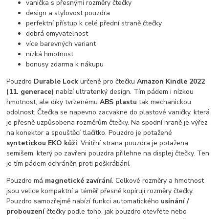
vanička s přesnými rozměry čtečky
design a stylovost pouzdra
perfektní přístup k celé přední straně čtečky
dobrá omyvatelnost
více barevných variant
nízká hmotnost
bonusy zdarma k nákupu
Pouzdro
Durable Lock
určené pro čtečku
Amazon Kindle 2022
(11. generace)
nabízí ultratenký design. Tím pádem i nízkou
hmotnost, ale díky tvrzenému
ABS plastu
tak mechanickou
odolnost. Čtečka se napevno zacvakne do plastové vaničky, která
je přesně uzpůsobena rozměrům čtečky. Na spodní hraně je výřez
na konektor a spouštěcí tlačítko. Pouzdro je potažené
syntetickou EKO kůží
. Vnitřní strana pouzdra je potažena
semišem, který po zavřeni pouzdra přilehne na displej čtečky. Ten
je tím pádem ochráněn proti poškrábání.
Pouzdro má
magnetické zavírání
. Celkové rozměry a hmotnost
jsou velice kompaktní a téměř přesně kopírují rozměry čtečky.
Pouzdro samozřejmě nabízí funkci automatického
usínání /
probouzení
čtečky podle toho, jak pouzdro otevřete nebo