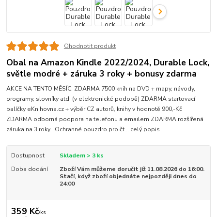
Ohodnotit produkt
Obal na Amazon Kindle 2022/2024, Durable Lock,
světle modré + záruka 3 roky + bonusy zdarma
AKCE NA TENTO MĚSÍC: ZDARMA 7500 knih na DVD + mapy, návody,
programy, slovníky atd. (v elektronické podobě) ZDARMA startovací
balíčky eKnihovna.cz + výběr CZ autorů, knihy v hodnotě 900,-Kč
ZDARMA odborná podpora na telefonu a emailem ZDARMA rozšířená
záruka na 3 roky Ochranné pouzdro pro čt...
celý popis
Dostupnost
Skladem > 3 ks
Doba dodání
Zboží Vám můžeme doručit již 11.08.2026 do 16:00.
Stačí, když zboží objednáte nejpozději dnes do
24:00
359 Kč
/
ks