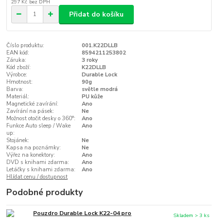
297 Kč
bez DPH
Přidat do košíku
Číslo produktu:
001.K22DLLB
EAN kód:
8594211253802
Záruka:
3 roky
Kód zboží:
K22DLLB
Výrobce:
Durable Lock
Hmotnost:
90g
Barva:
světle modrá
Materiál:
PU kůže
Magnetické zavírání:
Ano
Zavírání na pásek:
Ne
Možnost otočit desky o 360°:
Ano
Funkce Auto sleep / Wake
Ano
up:
Stojánek:
Ne
Kapsa na poznámky:
Ne
Výřez na konektory:
Ano
DVD s knihami zdarma:
Ano
Letáčky s knihami zdarma:
Ano
Hlídat cenu / dostupnost
Podobné produkty
Pouzdro Durable Lock K22-04 pro
Skladem > 3 ks