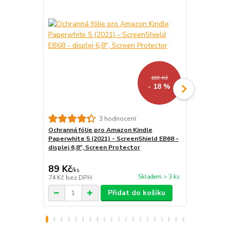
109 Kč
- 18 %
3 hodnocení
Ochranná fólie pro Amazon Kindle
ARMORI Zipp
Paperwhite 5 (2021) - ScreenShield EB68 -
- Univerzáln
displej 6,8", Screen Protector
textilní, zip
89 Kč
439 Kč
/
ks
/
ks
Skladem > 3 ks
74 Kč
bez DPH
363 Kč
bez 
Přidat do košíku