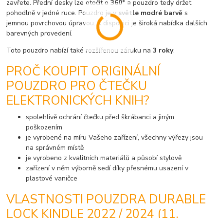
zavřete. Přední desky lze otočit o
360°
a pouzdro tedy držet
pohodlně v jedné ruce. Pouzdro je v
světle modré barvě
s
jemnou povrchovou úpravou. K dispozici je široká nabídka dalších
barevných provedení.
Toto pouzdro nabízí také rozšířenou záruku na
3 roky
.
PROČ KOUPIT ORIGINÁLNÍ
POUZDRO PRO ČTEČKU
ELEKTRONICKÝCH KNIH?
spolehlivě ochrání čtečku před škrábanci a jiným
poškozením
je vyrobené na míru Vašeho zařízení, všechny výřezy jsou
na správném místě
je vyrobeno z kvalitních materiálů a působí stylově
zařízení v něm výborně sedí díky přesnému usazení v
plastové vaničce
VLASTNOSTI POUZDRA DURABLE
LOCK KINDLE 2022 / 2024 (11.