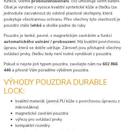
funkce, včetně
probouzení/usínání
, což umožňuje šetřit baterii.
Obal je vyroben z vysoce kvalitní syntetické kůže a čtečku lze
jednoduše zacvaknout do odolné plastové skořepiny, která
poskytuje všestrannou ochranu. Přes všechny tyto vlastnosti je
pouzdro stále
lehké
a skvěle padne do ruky.
Pouzdro je tenké, pevné, s magnetickým zavíráním a funkcí
automatického usínání / probouzení
. Má kvalitní povrchovou
úpravu, která se dobře udržuje. Zároveň jsou přístupné všechny
ovládací prvky, čtečku tedy není nutné vyndávat z pouzdra.
Pokud si nejste jisti typem pouzdra, zavolejte nám na
602 866
446
a přesně Vám poradíme výběrem pouzdra.
VÝHODY POUZDRA DURABLE
LOCK:
kvalitní materiál (jemná PU kůže s povrchovou úpravou z
mikrovlákna)
magnetické zavírání pouzdra
výřezy pro ovládací prvky
kompaktní rozměry