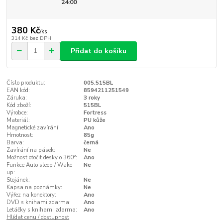
24:00
380 Kč
/
ks
314 Kč
bez DPH
Přidat do košíku
Číslo produktu:
005.515BL
EAN kód:
8594211251549
Záruka:
3 roky
Kód zboží:
515BL
Výrobce:
Fortress
Materiál:
PU kůže
Magnetické zavírání:
Ano
Hmotnost:
85g
Barva:
černá
Zavírání na pásek:
Ne
Možnost otočit desky o 360°:
Ano
Funkce Auto sleep / Wake
Ne
up:
Stojánek:
Ne
Kapsa na poznámky:
Ne
Výřez na konektory:
Ano
DVD s knihami zdarma:
Ano
Letáčky s knihami zdarma:
Ano
Hlídat cenu / dostupnost