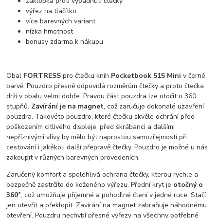
záklopka proti vypadnutí čtečky
výřez na tlačítko
více barevných variant
nízka hmotnost
bonusy zdarma k nákupu
Obal
FORTRESS
pro čtečku knih
Pocketbook 515 Mini
v černé
barvě. Pouzdro přesně odpovídá rozměrům čtečky a proto čtečka
drží v obalu velmi dobře. Pravou část pouzdra lze otočit o 360
stupňů.
Zavírání je na magnet
, což zaručuje dokonalé uzavření
pouzdra. Takovéto pouzdro, které čtečku skvěle ochrání před
poškozením citlivého displeje, před škrábanci a dalšími
nepříznivými vlivy by mělo být naprostou samozřejmostí při
cestování i jakékoli další přepravě čtečky. Pouzdro je možné u nás
zakoupit v různých barevných provedeních.
Zaručený komfort a spolehlivá ochrana čtečky, kterou rychle a
bezpečně zastrčíte do koženého výřezu. Přední kryt je
otočný o
360°
, což umožňuje příjemné a pohodlné čtení v jedné ruce. Stačí
jen otevřít a překlopit. Zavírání na magnet zabraňuje náhodnému
otevření. Pouzdru nechybí přesné výřezy na všechny potřebné