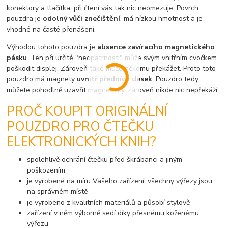
konektory a tlačítka, při čtení vás tak nic neomezuje. Povrch
pouzdra je
odolný vůči znečištění
, má nízkou hmotnost a je
vhodné na časté přenášení.
Výhodou tohoto pouzdra je
absence zavíracího magnetického
pásku
. Ten při určité "neopatrnosti" může svým vnitřním cvočkem
poškodit displej. Zároveň také může někomu překážet. Proto toto
pouzdro má magnety
uvnitř předních desek
. Pouzdro tedy
můžete pohodlně uzavřít magneticky, zároveň nikde nic nepřekáží.
PROČ KOUPIT ORIGINÁLNÍ
POUZDRO PRO ČTEČKU
ELEKTRONICKÝCH KNIH?
spolehlivě ochrání čtečku před škrábanci a jiným
poškozením
je vyrobené na míru Vašeho zařízení, všechny výřezy jsou
na správném místě
je vyrobeno z kvalitních materiálů a působí stylově
zařízení v něm výborně sedí díky přesnému koženému
výřezu