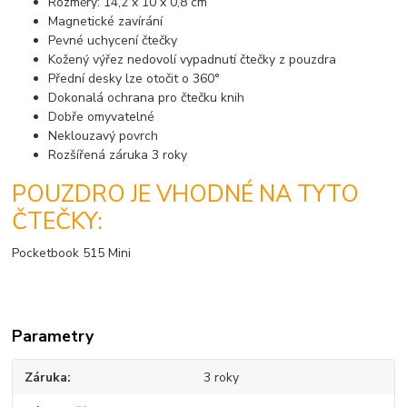
Rozměry: 14,2 x 10 x 0,8 cm
Magnetické zavírání
Pevné uchycení čtečky
Kožený výřez nedovolí vypadnutí čtečky z pouzdra
Přední desky lze otočit o 360°
Dokonalá ochrana pro čtečku knih
Dobře omyvatelné
Neklouzavý povrch
Rozšířená záruka 3 roky
POUZDRO JE VHODNÉ NA TYTO
ČTEČKY:
Pocketbook 515 Mini
Parametry
Záruka
3 roky