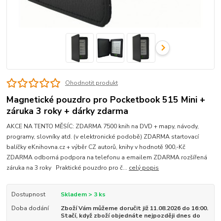
Ohodnotit produkt
Magnetické pouzdro pro Pocketbook 515 Mini +
záruka 3 roky + dárky zdarma
AKCE NA TENTO MĚSÍC: ZDARMA 7500 knih na DVD + mapy, návody,
programy, slovníky atd. (v elektronické podobě) ZDARMA startovací
balíčky eKnihovna.cz + výběr CZ autorů, knihy v hodnotě 900,-Kč
ZDARMA odborná podpora na telefonu a emailem ZDARMA rozšířená
záruka na 3 roky Praktické pouzdro pro č...
celý popis
Dostupnost
Skladem > 3 ks
Doba dodání
Zboží Vám můžeme doručit již 11.08.2026 do 16:00.
Stačí, když zboží objednáte nejpozději dnes do