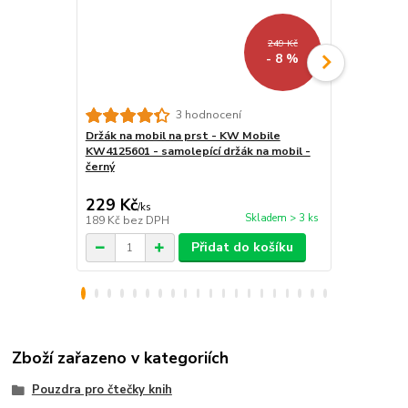
249 Kč
- 8 %
3 hodnocení
Držák na mobil na prst - KW Mobile
Vodotěsné 
KW4125601 - samolepící držák na mobil -
čtečku/tab
černý
- univerzál
průhledné, p
229 Kč
299 Kč
/
ks
/
ks
Skladem > 3 ks
189 Kč
bez DPH
247 Kč
bez 
Přidat do košíku
Zboží zařazeno v kategoriích
Pouzdra pro čtečky knih