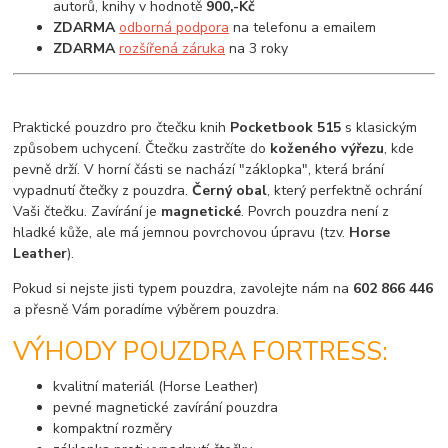
autorů, knihy v hodnotě
900,-Kč
ZDARMA
odborná podpora
na telefonu a emailem
ZDARMA
rozšířená záruka
na 3 roky
Praktické pouzdro pro čtečku knih
Pocketbook 515
s klasickým
způsobem uchycení. Čtečku zastrčíte do
koženého výřezu
, kde
pevně drží. V horní části se nachází "záklopka", která brání
vypadnutí čtečky z pouzdra.
Černý obal
, který perfektně ochrání
Vaši čtečku. Zavírání je
magnetické
. Povrch pouzdra není z
hladké kůže, ale má jemnou povrchovou úpravu (tzv.
Horse
Leather
).
Pokud si nejste jisti typem pouzdra, zavolejte nám na
602 866 446
a přesně Vám poradíme výběrem pouzdra.
VÝHODY POUZDRA FORTRESS:
kvalitní materiál (Horse Leather)
pevné magnetické zavírání pouzdra
kompaktní rozměry