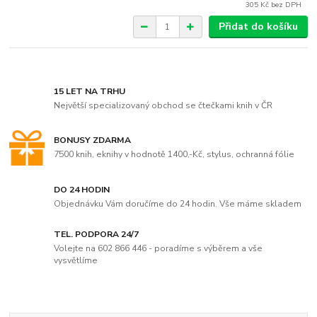
305 Kč
bez DPH
Přidat do košíku
15 LET NA TRHU
Největší specializovaný obchod se čtečkami knih v ČR
BONUSY ZDARMA
7500 knih, eknihy v hodnotě 1400,-Kč, stylus, ochranná fólie
DO 24 HODIN
Objednávku Vám doručíme do 24 hodin. Vše máme skladem
TEL. PODPORA 24/7
Volejte na 602 866 446 - poradíme s výběrem a vše
vysvětlíme