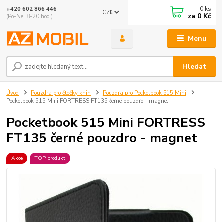
0
ks
+420 602 866 446
CZK
za
0 Kč
(Po-Ne, 8-20 hod.)
Menu
Hledat
Úvod
Pouzdra pro čtečky knih
Pouzdra pro Pocketbook 515 Mini
Pocketbook 515 Mini FORTRESS FT135 černé pouzdro - magnet
Pocketbook 515 Mini FORTRESS
FT135 černé pouzdro - magnet
Akce
TOP produkt