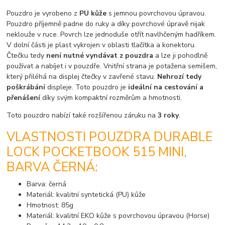
Pouzdro je vyrobeno z
PU kůže
s jemnou povrchovou úpravou.
Pouzdro příjemně padne do ruky a díky povrchové úpravě nijak
neklouže v ruce. Povrch lze jednoduše otřít navlhčeným hadříkem.
V dolní části je plast vykrojen v oblasti tlačítka a konektoru.
Čtečku tedy
není nutné vyndávat z pouzdra
a lze ji pohodlně
používat a nabíjet i v pouzdře. Vnitřní strana je potažena semišem,
který přiléhá na displej čtečky v zavřené stavu.
Nehrozí tedy
poškrábání
displeje. Toto pouzdro je
ideální na cestování a
přenášení
díky svým kompaktní rozměrům a hmotnosti.
Toto pouzdro nabízí také rozšířenou záruku na
3 roky
.
VLASTNOSTI POUZDRA DURABLE
LOCK POCKETBOOK 515 MINI,
BARVA ČERNÁ:
Barva: černá
Materiál: kvalitní syntetická (PU) kůže
Hmotnost: 85g
Materiál: kvalitní EKO kůže s povrchovou úpravou (Horse)