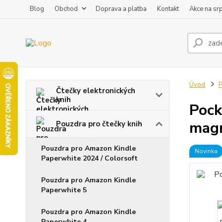
Blog
Obchod
Doprava a platba
Kontakt
Akce na sr
Úvod
P
Čtečky elektronických
knih
Pock
mag
Pouzdra pro čtečky knih
Pouzdra pro Amazon Kindle
Novinka
Paperwhite 2024 / Colorsoft
Pouzdra pro Amazon Kindle
Paperwhite 5
Pouzdra pro Amazon Kindle
Paperwhite 4