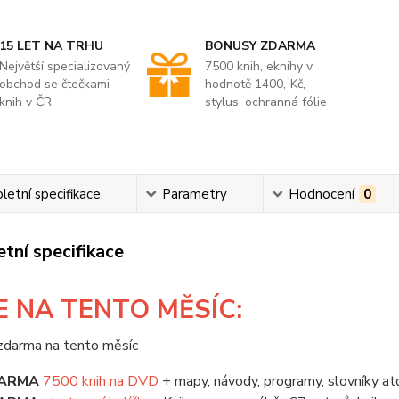
15 LET NA TRHU
BONUSY ZDARMA
Největší specializovaný
7500 knih, eknihy v
obchod se čtečkami
hodnotě 1400,-Kč,
knih v ČR
stylus, ochranná fólie
etní specifikace
Parametry
Hodnocení
0
tní specifikace
E
NA TENTO MĚSÍC:
ARMA
7500 knih na DVD
+ mapy, návody, programy, slovníky at