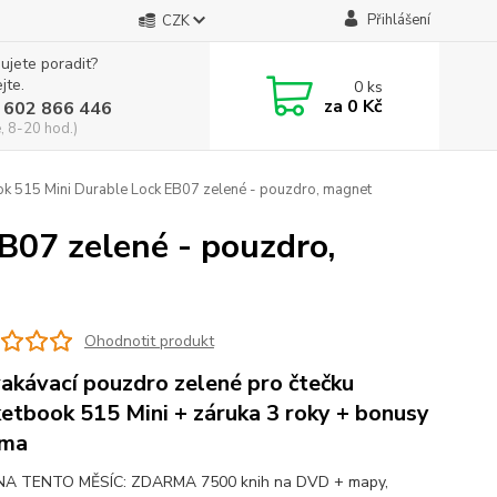
Přihlášení
CZK
ujete poradit?
jte.
0
ks
za
0 Kč
 602 866 446
, 8-20 hod.)
k 515 Mini Durable Lock EB07 zelené - pouzdro, magnet
B07 zelené - pouzdro,
Ohodnotit produkt
akávací pouzdro zelené pro čtečku
etbook 515 Mini + záruka 3 roky + bonusy
rma
NA TENTO MĚSÍC: ZDARMA 7500 knih na DVD + mapy,