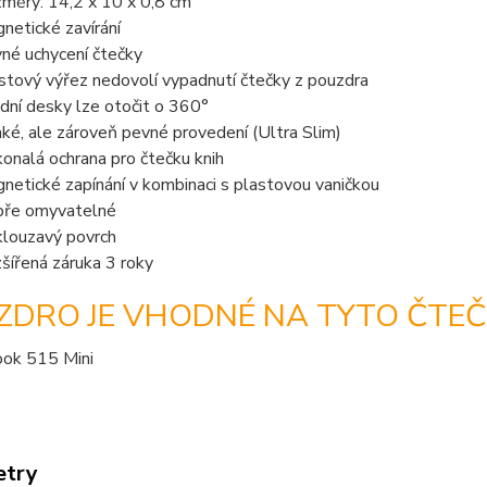
měry: 14,2 x 10 x 0,8 cm
netické zavírání
né uchycení čtečky
stový výřez nedovolí vypadnutí čtečky z pouzdra
dní desky lze otočit o 360°
ké, ale zároveň pevné provedení (Ultra Slim)
onalá ochrana pro čtečku knih
netické zapínání v kombinaci s plastovou vaničkou
ře omyvatelné
louzavý povrch
šířená záruka 3 roky
ZDRO JE VHODNÉ NA TYTO ČTEČ
ok 515 Mini
etry