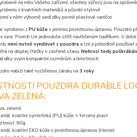
vyrobené na míru Vašeho zařízení, všechny výřezy jsou na správn
vyrobeno z kvalitních materiálů a působí stylově
ízení v něm výborně sedí díky pevné plastové vaničce
je vyrobeno z
PU kůže
s jemnou povrchovou úpravou. Pouzdro pří
v ruce. Povrch lze jednoduše otřít navlhčeným hadříkem. V dolní č
tedy
není nutné vyndávat z pouzdra
a lze ji pohodlně používat 
léhá na displej čtečky v zavřené stavu.
Nehrozí tedy poškrábán
ní
díky svým kompaktní rozměrům a hmotnosti.
dro nabízí také rozšířenou záruku na
3 roky
.
STNOSTI POUZDRA DURABLE LOC
VA ZELENÁ:
va: zelená
eriál: kvalitní syntetická (PU) kůže + tvrzený plast
tnost: 80g
eriál: kvalitní EKO kůže s povrchovou úpravou (Horse)