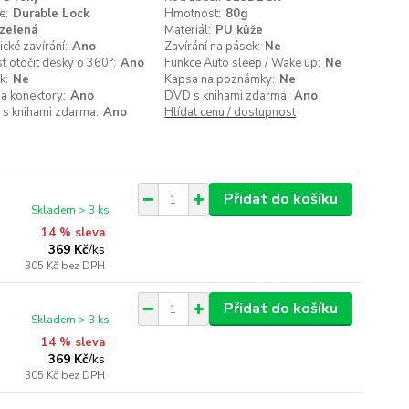
e:
Durable Lock
Hmotnost:
80g
zelená
Materiál:
PU kůže
cké zavírání:
Ano
Zavírání na pásek:
Ne
 otočit desky o 360°:
Ano
Funkce Auto sleep / Wake up:
Ne
k:
Ne
Kapsa na poznámky:
Ne
a konektory:
Ano
DVD s knihami zdarma:
Ano
 s knihami zdarma:
Ano
Hlídat cenu / dostupnost
Přidat do košíku
Skladem > 3 ks
14 % sleva
369 Kč
/
ks
305 Kč
bez DPH
Přidat do košíku
Skladem > 3 ks
14 % sleva
369 Kč
/
ks
305 Kč
bez DPH