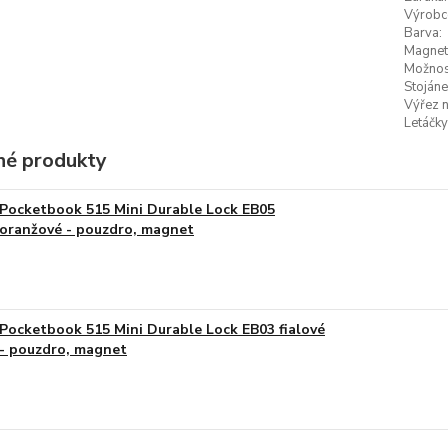
Výrobc
Barva:
Magneti
Možnost
Stojáne
Výřez n
Letáčky
é produkty
Pocketbook 515 Mini Durable Lock EB05
oranžové - pouzdro, magnet
Pocketbook 515 Mini Durable Lock EB03 fialové
- pouzdro, magnet