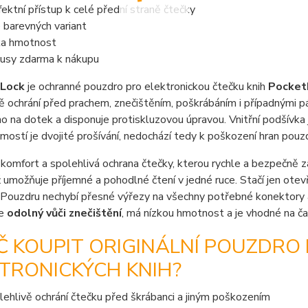
fektní přístup k celé přední straně čtečky
e barevných variant
ka hmotnost
usy zdarma k nákupu
 Lock
je ochranné pouzdro pro elektronickou čtečku knih
Pocket
ě ochrání před prachem, znečištěním, poškrábáním i případnými p
o na dotek a disponuje protiskluzovou úpravou. Vnitřní podšívka j
ostí je dvojité prošívání, nedochází tedy k poškození hran pouzdr
komfort a spolehlivá ochrana čtečky, kterou rychle a bezpečně za
ž umožňuje příjemné a pohodlné čtení v jedné ruce. Stačí jen ote
 Pouzdru nechybí přesné výřezy na všechny potřebné konektory a 
je
odolný vůči znečištění
, má nízkou hmotnost a je vhodné na ča
Č KOUPIT ORIGINÁLNÍ POUZDRO
TRONICKÝCH KNIH?
lehlivě ochrání čtečku před škrábanci a jiným poškozením