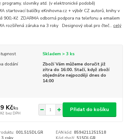
, programy, slovníky atd. (v elektronické podobě)
 startovací balíčky eKnihovna.cz + výběr CZ autorů, knihy v
ě 900,-Kč ZDARMA odborná podpora na telefonu a emailem
 rozšířená záruka na 3 roky Designový obal pro čteč...
celý
tupnost
Skladem > 3 ks
a dodání
Zboží Vám můžeme doručit již
zítra do 16:00. Stačí, když zboží
objednáte nejpozději dnes do
14:00
9 Kč
/
ks
Přidat do košíku
 Kč
bez DPH
roduktu:
001.515DLGR
EAN kód:
8594211251518
3 roky
Kód zboží:
515DLGR