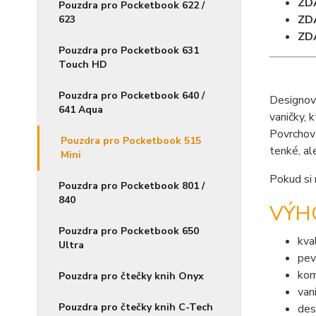
ZD
Pouzdra pro Pocketbook 622 /
ZD
623
ZD
Pouzdra pro Pocketbook 631
Touch HD
Pouzdra pro Pocketbook 640 /
Designov
641 Aqua
vaničky,
Povrchová
Pouzdra pro Pocketbook 515
tenké, a
Mini
Pokud si 
Pouzdra pro Pocketbook 801 /
840
VÝH
Pouzdra pro Pocketbook 650
kva
Ultra
pev
kom
Pouzdra pro čtečky knih Onyx
van
Pouzdra pro čtečky knih C-Tech
des