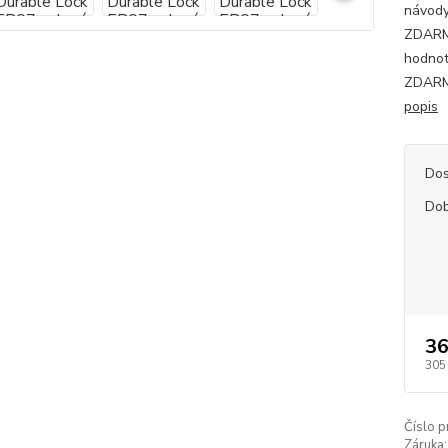
návody
ZDARMA
hodnot
ZDARMA
popis
Dos
Dob
36
305
Číslo p
Záruka: