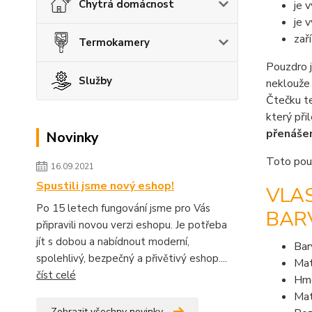
Chytrá domácnost
je 
je 
zař
Termokamery
Pouzdro 
Služby
neklouže 
Čtečku 
který při
přenáše
Novinky
Toto pouz
16.09.2021
Spustili jsme nový eshop!
VLA
Po 15 letech fungování jsme pro Vás
BAR
připravili novou verzi eshopu. Je potřeba
jít s dobou a nabídnout moderní,
Bar
spolehlivý, bezpečný a přivětivý eshop....
Mat
číst celé
Hmo
Mat
Zobrazit všechny novinky