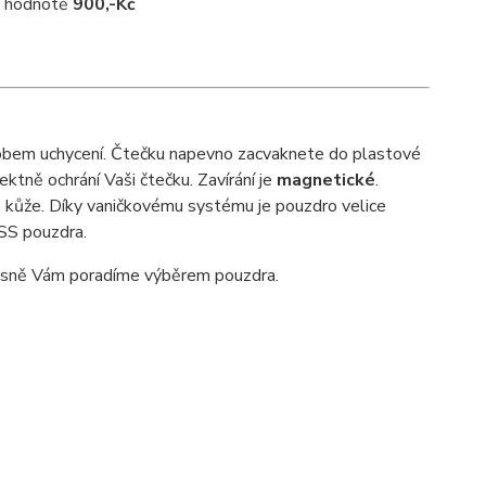
 v hodnotě
900,-Kč
bem uchycení. Čtečku napevno zacvaknete do plastové
fektně ochrání Vaši čtečku. Zavírání je
magnetické
.
 kůže. Díky vaničkovému systému je pouzdro velice
SS pouzdra.
sně Vám poradíme výběrem pouzdra.