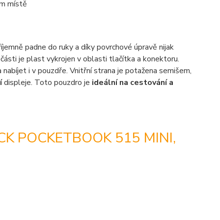
ém místě
jemně padne do ruky a díky povrchové úpravě nijak
ásti je plast vykrojen v oblasti tlačítka a konektoru.
a nabíjet i v pouzdře. Vnitřní strana je potažena semišem,
í
displeje. Toto pouzdro je
ideální na cestování a
K POCKETBOOK 515 MINI,