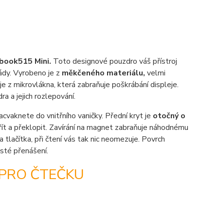
book515 Mini.
Toto designové pouzdro váš přístroj
ády. Vyrobeno je z
měkčeného materiálu,
velmi
e z mikrovlákna, která zabraňuje poškrábání displeje.
a a jejich rozlepování.
cvaknete do vnitřního vaničky. Přední kryt je
otočný o
vřít a překlopit. Zavírání na magnet zabraňuje náhodnému
tlačítka, při čtení vás tak nic neomezuje. Povrch
sté přenášení.
 PRO ČTEČKU