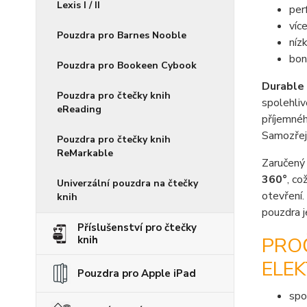
Lexis I / II
per
víc
Pouzdra pro Barnes Nooble
níz
bon
Pouzdra pro Bookeen Cybook
Durable
Pouzdra pro čtečky knih
spolehliv
eReading
příjemnéh
Samozřejm
Pouzdra pro čtečky knih
ReMarkable
Zaručený 
360°
, co
Univerzální pouzdra na čtečky
otevření.
knih
pouzdra 
Příslušenství pro čtečky
PRO
knih
ELEK
Pouzdra pro Apple iPad
spo