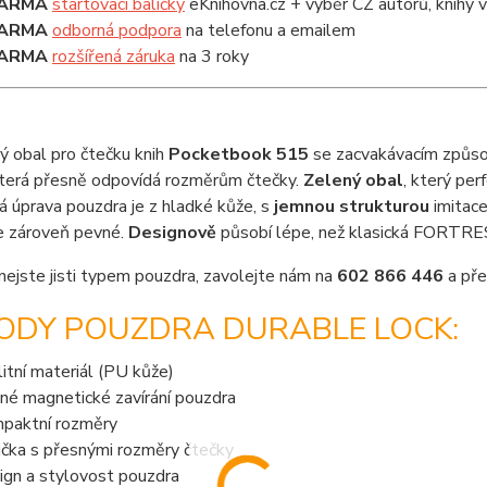
ARMA
startovací balíčky
eKnihovna.cz + výběr CZ autorů, knihy
ARMA
odborná podpora
na telefonu a emailem
ARMA
rozšířená záruka
na 3 roky
ý obal pro čtečku knih
Pocketbook 515
se zacvakávacím způso
 která přesně odpovídá rozměrům čtečky.
Zelený obal
, který per
 úprava pouzdra je z hladké kůže, s
jemnou strukturou
imitace
le zároveň pevné.
Designově
působí lépe, než klasická FORTRE
nejste jisti typem pouzdra, zavolejte nám na
602 866 446
a pře
ODY POUZDRA DURABLE LOCK:
litní materiál (PU kůže)
né magnetické zavírání pouzdra
paktní rozměry
ička s přesnými rozměry čtečky
ign a stylovost pouzdra