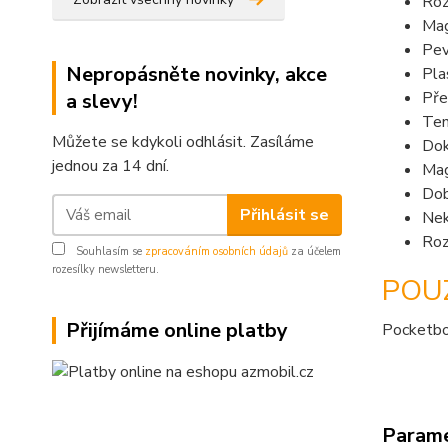
Roz
Mag
Pev
Nepropásněte novinky, akce
Pla
Pře
a slevy!
Ten
Můžete se kdykoli odhlásit. Zasíláme
Dok
jednou za 14 dní.
Mag
Dob
Přihlásit se
Nek
Roz
Souhlasím se
zpracováním osobních údajů
za účelem
rozesílky newsletteru.
POU
Přijímáme online platby
Pocketbo
Param