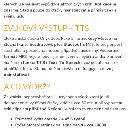
kterých lze využívat výpůjčky elektronických knih.
Aplikace je
zdarma
. Stačí ji pouze do čtečky nainstalovat a přihlásit se ke
svému účtu.
ZVUKOVÝ VÝSTUP + TTS
Elektronická čtečka Onyx Boox Poke 3 má
zvukový výstup na
sluchátka
. Je
bezdrátový, přes Bluetooth
. Můžete tedy připojit
sluchátka a poslouchat hudbu, případně audioknihy. Podporuje
formát MP3
, nejste tedy nijak omezeni ve výběru audia. Zároveň
má čtečka
funkci TTS (Text-To-Speech)
, což je automatické
předčítání textu. Standardně pro češtinu nefunguje, ale
lze ji
doinstalovat
.
A CO VÝDRŽ?
Za zmínku nepochybně stojí i úctyhodná výdrž, která je při
dennodenním využívání čtečky v délce cca 30 minut při vypnutém
Wifi připojení
přibližně 6 týdnů
. V číslech to znamená následující:
Průměrná výdrž baterie -
4 až 6 týdnů
Počet otočení stránek na jedno nabití -
cca 14000