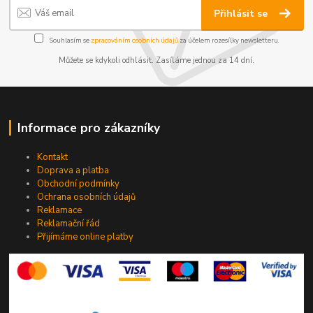
Přihlásit se
Souhlasím se
zpracováním osobních údajů
za účelem rozesílky newsletteru.
Můžete se kdykoli odhlásit. Zasíláme jednou za 14 dní.
Informace pro zákazníky
Kontakt
Doprava a platba
Obchodní podmínky
Ochrana osobních údajů
Reklamace
Reklamační řád
Přijímáme online platby