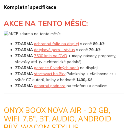
Kompletní specifikace
AKCE
NA TENTO MĚSÍC:
ZDARMA
ochranná fólie na displej
v ceně
89,-Kč
ZDARMA
dotykové pero - stylus
v ceně
79,-Kč
ZDARMA
7500 knih na DVD
+ mapy, návody, programy,
slovníky atd. (v elektronické podobě)
ZDARMA
garance 0 vadných bodů
na displeji
ZDARMA
startovací balíčky
Palmknihy + eKnihovna.cz +
výběr CZ autorů, knihy v hodnotě
1400,-Kč
ZDARMA
odborná podpora
na telefonu a emailem
ONYX BOOX NOVA AIR - 32 GB,
WIFI, 7,8", BT, AUDIO, ANDROID,
BÍLÝ, WACOM STYLUS