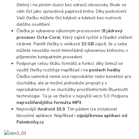
čitelný i na plném slunci bez odrazů obrazovky. Bude se
vám číst jako opravdová papírová kniha. Díky podsvícení
Vaši čtečku můžete číst kdykoli a kdekoli bez nutnosti
dalšího osvětlení.
Čtečka je vybavena výkonným procesorem (
8 jádrový
procesor Octa-Core
), který zajistí rychlé a hladké otáčení
stránek. Paměť čtečky o velikosti
32 GB
zajistí, že u sebe
můžete neustále nosit mimořádně vybavenou knihovnu v
příjemném kompaktním provedení.
Podporuje celou škálu formátů a funkcí, díky čemuž se
využití čtečky rozšiřuje například i na
poslech hudby
.
Čtečka samotná nemá sice reproduktor nebo konektor pro
sluchátka, ale je možné jednoduše propojit ji s
reproduktorem či se sluchátky prostřednictvím Bluetooth
technologie. Ta je ve čtečce v nejvyšší verzi 5.0. Podpora
nejrozšířenějšího formátu MP3
.
Nejnovější
Android 10.0
. Tím pádem lze instalovat
libovolné aplikace. Například i
výpůjčkovou aplikaci od
Palmknihy.cz