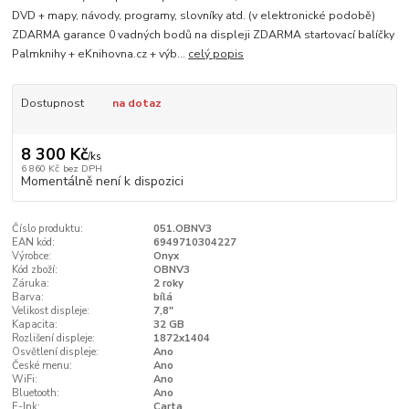
DVD + mapy, návody, programy, slovníky atd. (v elektronické podobě)
ZDARMA garance 0 vadných bodů na displeji ZDARMA startovací balíčky
Palmknihy + eKnihovna.cz + výb...
celý popis
Dostupnost
na dotaz
8 300 Kč
/
ks
6 860 Kč
bez DPH
Momentálně není k dispozici
Číslo produktu:
051.OBNV3
EAN kód:
6949710304227
Výrobce:
Onyx
Kód zboží:
OBNV3
Záruka:
2 roky
Barva:
bílá
Velikost displeje:
7,8"
Kapacita:
32 GB
Rozlišení displeje:
1872x1404
Osvětlení displeje:
Ano
České menu:
Ano
WiFi:
Ano
Bluetooth:
Ano
E-Ink:
Carta