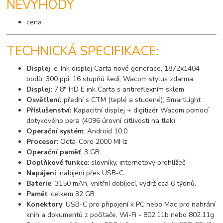
NEVÝHODY
cena
TECHNICKÁ SPECIFIKACE:
Displej
: e-Ink displej Carta nové generace, 1872x1404
bodů, 300 ppi, 16 stupňů šedi, Wacom stylus zdarma
Displej:
7,8" HD E ink Carta s antireflexním sklem
Osvětlení:
přední s CTM (teplé a studené), SmartLight
Příslušenství:
Kapacitní displej + digitizér Wacom pomocí
dotykového pera (4096 úrovní citlivosti na tlak)
Operační systém
: Android 10.0
Procesor
: Octa-Core 2000 MHz
Operační paměť
: 3 GB
Doplňkové funkce
: slovníky, internetový prohlížeč
Napájení
: nabíjení přes USB-C
Baterie
: 3150 mAh, vnitřní dobíjecí, výdrž cca 6 týdnů.
Paměť
: celkem 32 GB
Konektory
: USB-C pro připojení k PC nebo Mac pro nahrání
knih a dokumentů z počítače, Wi-Fi - 802.11b nebo 802.11g