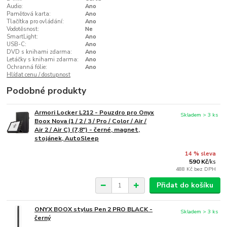
Audio:
Ano
Paměťová karta:
Ano
Tlačítka pro ovládání:
Ano
Vodotěsnost:
Ne
SmartLight:
Ano
USB-C:
Ano
DVD s knihami zdarma:
Ano
Letáčky s knihami zdarma:
Ano
Ochranná fólie:
Ano
Hlídat cenu / dostupnost
Podobné produkty
Armori Locker L212 - Pouzdro pro Onyx
Skladem > 3 ks
Boox Nova (1 / 2 / 3 / Pro / Color / Air /
Air 2 / Air C) (7,8") - černé, magnet,
stojánek, AutoSleep
14 % sleva
590 Kč
/
ks
488 Kč
bez DPH
Přidat do košíku
ONYX BOOX stylus Pen 2 PRO BLACK -
Skladem > 3 ks
černý