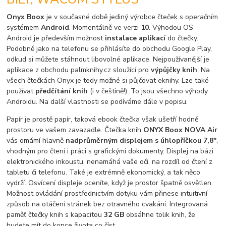
Onyx Boox
je v současné době jediný výrobce čteček s operačním
systémem
Android
. Momentálně ve verzi
10
. Výhodou OS
Android je především možnost
instalace aplikací
do čtečky.
Podobně jako na telefonu se přihlásíte do obchodu Google Play,
odkud si můžete stáhnout libovolné aplikace. Nejpoužívanější je
aplikace z obchodu palmknihy.cz sloužící pro
výpůjčky knih
. Na
všech čtečkách Onyx je tedy možné si půjčovat eknihy. Lze také
používat
předčítání knih
(i v češtině!). To jsou všechno výhody
Androidu. Na další vlastnosti se podíváme dále v popisu.
Papír je prostě papír, taková ebook čtečka však ušetří hodně
prostoru ve vašem zavazadle. Čtečka knih
ONYX Boox NOVA Air
vás omámí hlavně
nadprůměrným displejem s úhlopříčkou 7,8"
,
vhodným pro čtení i práci s grafickými dokumenty. Displej na bázi
elektronického inkoustu, nenamáhá vaše oči, na rozdíl od čtení z
tabletu či telefonu. Také je extrémně ekonomický, a tak něco
vydrží. Osvícení displeje oceníte, když je prostor špatně osvětlen.
Možnost ovládání prostřednictvím dotyku vám přinese intuitivní
způsob na otáčení stránek bez otravného cvakání. Integrovaná
paměť čtečky knih s kapacitou
32 GB
obsáhne tolik knih, že
budete mít do konce života co číst.