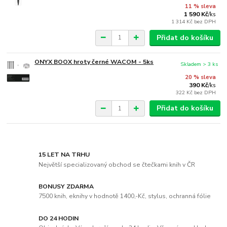
11 % sleva
1 590 Kč
/
ks
1 314 Kč
bez DPH
Přidat do košíku
ONYX BOOX hroty černé WACOM - 5ks
Skladem > 3 ks
20 % sleva
390 Kč
/
ks
322 Kč
bez DPH
Přidat do košíku
15 LET NA TRHU
Největší specializovaný obchod se čtečkami knih v ČR
BONUSY ZDARMA
7500 knih, eknihy v hodnotě 1400,-Kč, stylus, ochranná fólie
DO 24 HODIN