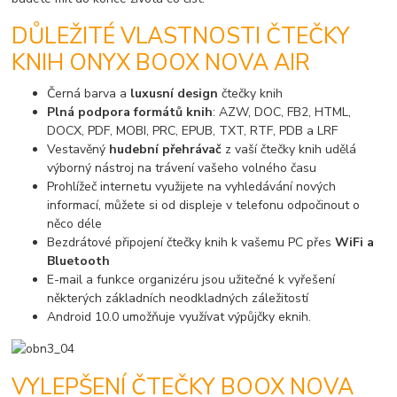
DŮLEŽITÉ VLASTNOSTI ČTEČKY
KNIH ONYX BOOX NOVA AIR
Černá barva a
luxusní design
čtečky knih
Plná podpora formátů knih
: AZW, DOC, FB2, HTML,
DOCX, PDF, MOBI, PRC, EPUB, TXT, RTF, PDB a LRF
Vestavěný
hudební přehrávač
z vaší čtečky knih udělá
výborný nástroj na trávení vašeho volného času
Prohlížeč internetu využijete na vyhledávání nových
informací, můžete si od displeje v telefonu odpočinout o
něco déle
Bezdrátové připojení čtečky knih k vašemu PC přes
WiFi a
Bluetooth
E-mail a funkce organizéru jsou užitečné k vyřešení
některých základních neodkladných záležitostí
Android 10.0 umožňuje využívat výpůjčky eknih.
VYLEPŠENÍ ČTEČKY BOOX NOVA