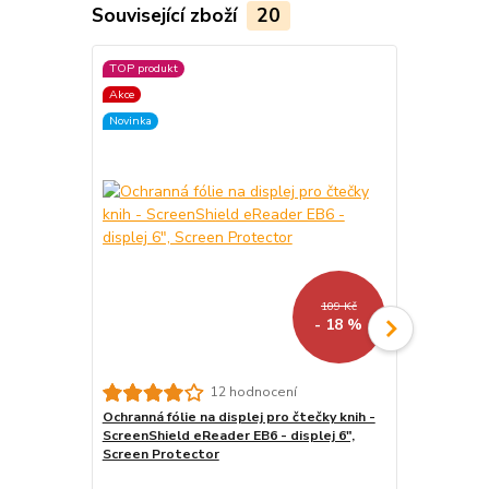
Související zboží
20
TOP produkt
TOP produkt
Akce
Akce
Novinka
Novinka
109 Kč
- 18 %
12 hodnocení
Ochranná fólie na displej pro čtečky knih -
Stojánek na
ScreenShield eReader EB6 - displej 6",
WH01 - polo
Screen Protector
/ tablet / te