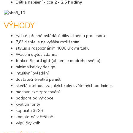
Délka nabíjení - cca
2 - 2,5 hodiny
VÝHODY
rychlé, přesné ovládání, díky silnému procesoru
7,8" displej s nejvyšším rozlišením
stylus s rozpoznáním 4096 úrovní tlaku
Wacom stylus zdarma
funkce SmartLight (absence modrého světla)
minimalistický design
intuitivní ovládání
dostatečně velká paměť
skvělá čitelnost za jakýchkoliv světelných podmínek
mechanické zpracování
podpora od výrobce
kvalitní fonty
kapacita 32GB
kompletně v češtině
výpůjčky knih