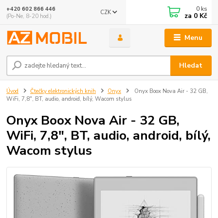
0
ks
+420 602 866 446
CZK
za
0 Kč
(Po-Ne, 8-20 hod.)
Menu
Hledat
Úvod
Čtečky elektronických knih
Onyx
Onyx Boox Nova Air - 32 GB,
WiFi, 7,8", BT, audio, android, bílý, Wacom stylus
Onyx Boox Nova Air - 32 GB,
WiFi, 7,8", BT, audio, android, bílý,
Wacom stylus