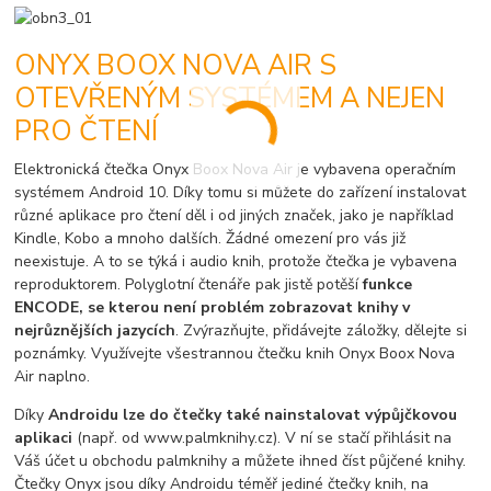
ONYX BOOX NOVA AIR S
OTEVŘENÝM SYSTÉMEM A NEJEN
PRO ČTENÍ
Elektronická čtečka Onyx Boox Nova Air je vybavena operačním
systémem Android 10. Díky tomu si můžete do zařízení instalovat
různé aplikace pro čtení děl i od jiných značek, jako je například
Kindle, Kobo a mnoho dalších. Žádné omezení pro vás již
neexistuje. A to se týká i audio knih, protože čtečka je vybavena
reproduktorem. Polyglotní čtenáře pak jistě potěší
funkce
ENCODE, se kterou není problém zobrazovat knihy v
nejrůznějších jazycích
. Zvýrazňujte, přidávejte záložky, dělejte si
poznámky. Využívejte všestrannou čtečku knih Onyx Boox Nova
Air naplno.
Díky
Androidu lze do čtečky také nainstalovat výpůjčkovou
aplikaci
(např. od www.palmknihy.cz). V ní se stačí přihlásit na
Váš účet u obchodu palmknihy a můžete ihned číst půjčené knihy.
Čtečky Onyx jsou díky Androidu téměř jediné čtečky knih, na