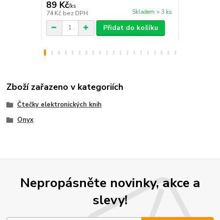
89 Kč
259 Kč
/
ks
/
ks
Skladem > 3 ks
74 Kč
bez DPH
214 Kč
bez 
Přidat do košíku
Zboží zařazeno v kategoriích
Čtečky elektronických knih
Onyx
Nepropásněte novinky, akce a
slevy!