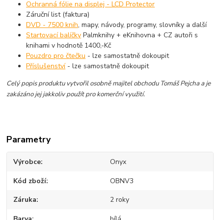
Ochranná fólie na displej - LCD Protector
Záruční list (faktura)
DVD - 7500 knih
, mapy, návody, programy, slovníky a další
Startovací balíčky
Palmknihy + eKnihovna + CZ autoři s
knihami v hodnotě 1400,-Kč
Pouzdro pro čtečku
- lze samostatně dokoupit
Příslušenství
- lze samostatně dokoupit
Celý popis produktu vytvořil osobně majitel obchodu Tomáš Pejcha a je
zakázáno jej jakkoliv použít pro komerční využití.
Parametry
Výrobce
Onyx
Kód zboží
OBNV3
Záruka
2 roky
Barva
bílá