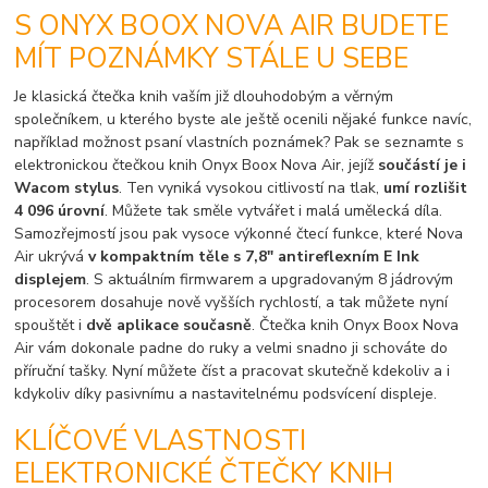
S ONYX BOOX NOVA AIR BUDETE
MÍT POZNÁMKY STÁLE U SEBE
Je klasická čtečka knih vaším již dlouhodobým a věrným
společníkem, u kterého byste ale ještě ocenili nějaké funkce navíc,
například možnost psaní vlastních poznámek? Pak se seznamte s
elektronickou čtečkou knih Onyx Boox Nova Air, jejíž
součástí je i
Wacom stylus
. Ten vyniká vysokou citlivostí na tlak,
umí rozlišit
4 096 úrovní
. Můžete tak směle vytvářet i malá umělecká díla.
Samozřejmostí jsou pak vysoce výkonné čtecí funkce, které Nova
Air ukrývá
v kompaktním těle s 7,8" antireflexním E Ink
displejem
. S aktuálním firmwarem a upgradovaným 8 jádrovým
procesorem dosahuje nově vyšších rychlostí, a tak můžete nyní
spouštět i
dvě aplikace současně
. Čtečka knih Onyx Boox Nova
Air vám dokonale padne do ruky a velmi snadno ji schováte do
příruční tašky. Nyní můžete číst a pracovat skutečně kdekoliv a i
kdykoliv díky pasivnímu a nastavitelnému podsvícení displeje.
KLÍČOVÉ VLASTNOSTI
ELEKTRONICKÉ ČTEČKY KNIH