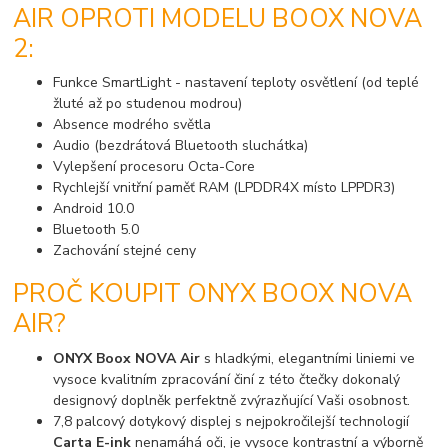
AIR OPROTI MODELU BOOX NOVA
2:
Funkce SmartLight - nastavení teploty osvětlení (od teplé
žluté až po studenou modrou)
Absence modrého světla
Audio (bezdrátová Bluetooth sluchátka)
Vylepšení procesoru Octa-Core
Rychlejší vnitřní paměť RAM (LPDDR4X místo LPPDR3)
Android 10.0
Bluetooth 5.0
Zachování stejné ceny
PROČ KOUPIT ONYX BOOX NOVA
AIR?
ONYX Boox NOVA Air
s hladkými, elegantními liniemi ve
vysoce kvalitním zpracování činí z této čtečky dokonalý
designový doplněk perfektně zvýrazňující Vaši osobnost.
7,8 palcový dotykový displej s nejpokročilejší technologií
Carta E-ink
nenamáhá oči, je vysoce kontrastní a výborně