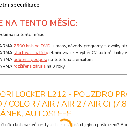
tní specifikace
E
NA TENTO MĚSÍC:
ARMA
7500 knih na DVD
+ mapy, návody, programy, slovníky at
ARMA
startovací balíčky
eKnihovna.cz + výběr CZ autorů, knihy
ARMA
odborná podpora
na telefonu a emailem
ARMA
rozšířená záruka
na 3 roky
RI LOCKER L212 - POUZDRO PRO
 / COLOR / AIR / AIR 2 / AIR C) (7
JÁNEK, AUTOSLEEP
 čtečku knih na své cesty a chcete zabránit jejímu poškození? P