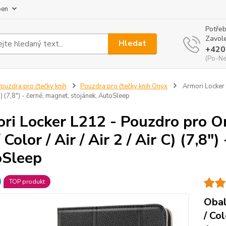
pen
Potřeb
Zavole
Hledat
+420
(Po-Ne
ouzdra pro čtečky knih
Pouzdra pro čtečky knih Onyx
Armori Locker L
 C) (7,8") - černé, magnet, stojánek, AutoSleep
ri Locker L212 - Pouzdro pro On
 Color / Air / Air 2 / Air C) (7,8"
oSleep
TOP produkt
Obal
/ Col