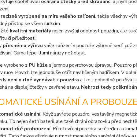
kytuje spolehlivou
ochranu čtečky před škrábanci
a jiným poš
zení.
recizně vyrobené na míru vašeho zařízení
, takže všechny výř
dný přístup ke všem funkcím.
žité
kvalitní materiály
nejen zvyšují odolnost pouzdra, ale také
itu či příležitosti.
ky
přesnému výřezu
vaše zařízení v pouzdře výborně sedí, což za
žívání. Guma lépe tlumí nárazy než plast.
je vyrobeno z
PU kůže
s jemnou povrchovou úpravou. Pouzdro pří
v ruce. Povrch lze jednoduše otřít navlhčeným hadříkem. V dolní č
tedy
není nutné vyndávat z pouzdra
a lze ji pohodlně používat 
léhá na displej čtečky v zavřené stavu.
Nehrozí tedy poškrábán
OMATICKÉ USÍNÁNÍ A PROBOUZE
omatické usínání
: Když zavřete pouzdro, vestavěný magnetick
nku. To nejen šetří baterii, ale také chrání obrazovku před ne
tomatické probouzení
: Při otevření pouzdra se čtečka automat
žití. Tato funkce eliminuje nutnost manuálního zapínání čtečky a