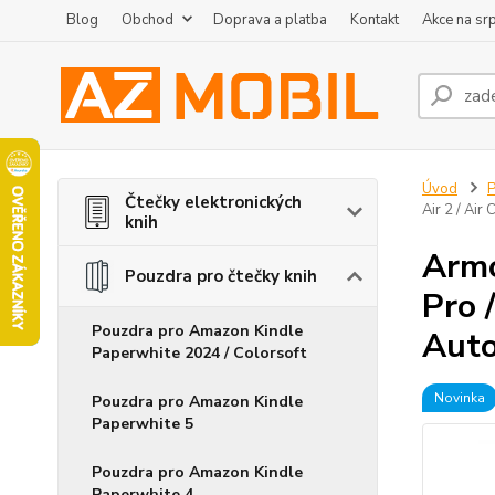
Blog
Obchod
Doprava a platba
Kontakt
Akce na sr
Úvod
P
Čtečky elektronických
Air 2 / Air
knih
Armo
Pouzdra pro čtečky knih
Pro /
Pouzdra pro Amazon Kindle
Aut
Paperwhite 2024 / Colorsoft
Novinka
Pouzdra pro Amazon Kindle
Paperwhite 5
Pouzdra pro Amazon Kindle
Paperwhite 4