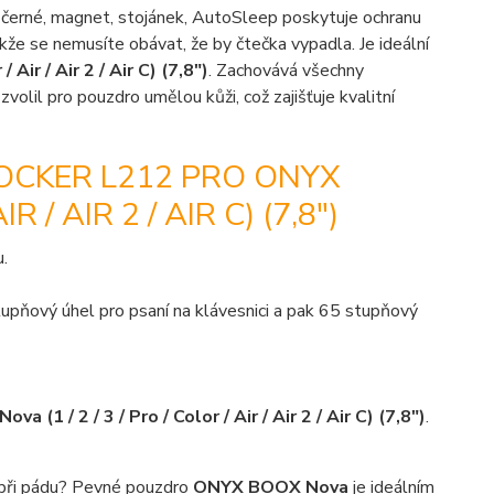
 černé, magnet, stojánek, AutoSleep poskytuje ochranu
kže se nemusíte obávat, že by čtečka vypadla. Je ideální
/ Air / Air 2 / Air C) (7,8")
. Zachovává všechny
olil pro pouzdro umělou kůži, což zajišťuje kvalitní
OCKER L212 PRO ONYX
 / AIR 2 / AIR C) (7,8")
u.
 stupňový úhel pro psaní na klávesnici a pak 65 stupňový
a (1 / 2 / 3 / Pro / Color / Air / Air 2 / Air C) (7,8")
.
 při pádu? Pevné pouzdro
ONYX BOOX Nova
je ideálním