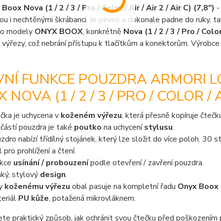
Boox Nova (1 / 2 / 3 / Pro / Color / Air / Air 2 / Air C) (7,8")
-
ou i nechtěnými škrábanci. Je pevné a dokonale padne do ruky, ta
ro modely
ONYX BOOX
, konkrétně
Nova (1 / 2 / 3 / Pro / Color 
výřezy, což nebrání přístupu k tlačítkům a konektorům. Výrobce zv
VNÍ FUNKCE POUZDRA ARMORI L
NOVA (1 / 2 / 3 / PRO / COLOR / AIR
čka je uchycena v
koženém výřezu
, která přesně kopíruje čtečk
částí pouzdra je také
poutko
na uchycení
stylusu
.
zdro nabízí třídílný stojánek, který lze složit do více poloh. 30
 pro prohlížení a čtení.
nkce
usínání / probouzení
podle otevření / zavření pouzdra.
ký, stylový
design
.
ky
koženému výřezu
obal pasuje na kompletní řadu
Onyx Boox Nov
eriál
PU kůže
, potažená mikrovláknem.
te praktický způsob, jak ochránit svou čtečku před poškozením