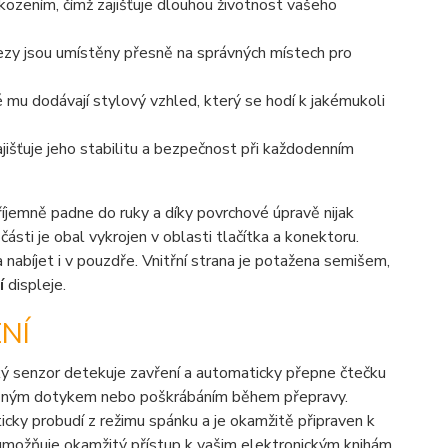
kozením, čímž zajišťuje dlouhou životnost vašeho
ezy jsou umístěny přesně na správných místech pro
 mu dodávají stylový vzhled, který se hodí k jakémukoli
jišťuje jeho stabilitu a bezpečnost při každodenním
jemně padne do ruky a díky povrchové úpravě nijak
ásti je obal vykrojen v oblasti tlačítka a konektoru.
a nabíjet i v pouzdře. Vnitřní strana je potažena semišem,
í
displeje.
NÍ
ý senzor detekuje zavření a automaticky přepne čtečku
chtěným dotykem nebo poškrábáním během přepravy.
icky probudí z režimu spánku a je okamžitě připraven k
 umožňuje okamžitý přístup k vašim elektronickým knihám.