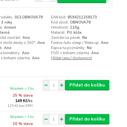
roduktu:
013.OBNOVA78
EAN kód:
8594211258173
3 roky
Kód zboží:
OBNOVA78
e:
Armori
Hmotnost:
120g
černá
Materiál:
PU kůže
cké zavírání:
Ano
Zavírání na pásek:
Ne
 otočit desky o 360°:
Ano
Funkce Auto sleep / Wake up:
Ano
k:
Ano
Kapsa na poznámky:
Ne
a konektory:
Ano
DVD s knihami zdarma:
Ano
 s knihami zdarma:
Ano
Hlídat cenu / dostupnost
Přidat do košíku
Skladem > 3 ks
25 % sleva
149 Kč
/
ks
123 Kč
bez DPH
Skladem > 3 ks
Přidat do košíku
20 % sleva