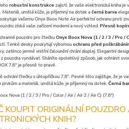
 Jeho
robustní konstrukce
zajistí, že vaše elektronická kniha 
. Materiál, umělá kůže, je příjemný na dotek a
černá barva
elega
oskytuje vašemu Onyx Boox Note Air perfektní ochranu proti zná
uzdru získá vaše zařízení moderní a nový vzhled.
Přesně kopír
ochranné pouzdro pro čtečku
Onyx Boox Nova (1 / 2 / 3 / Pro / Co
stí. Tenké desky poskytují výbornou
ochranu před poškrábání
ky, zatímco jemné vnitřní čalounění chrání displej. Elegantní desi
z pouzdra vyndávat. Sháníte spolehlivý způsob, jak ochránit s
X 7,8" je přesně to pravé.
ě ochrání čtečku s úhlopříčkou 7,8". Pevné tělo zajišťuje, že je
 prvkům a materiál, umělá kůže, je příjemný na dotek.
Černá ba
Č KOUPIT ORIGINÁLNÍ POUZDRO
TRONICKÝCH KNIH?