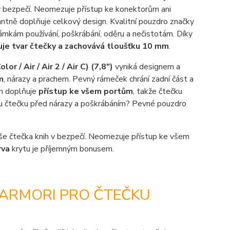
je v bezpečí. Neomezuje přístup ke konektorům ani
ntně doplňuje celkový design. Kvalitní pouzdro značky
mkám používání, poškrábání, oděru a nečistotám. Díky
uje tvar čtečky a zachovává tloušťku 10 mm
.
lor / Air / Air 2 / Air C) (7,8")
vyniká designem a
m
, nárazy a prachem. Pevný rámeček chrání zadní část a
gn doplňuje
přístup ke všem portům
, takže čtečku
vou čtečku před nárazy a poškrábáním? Pevné pouzdro
 vaše čtečka knih v bezpečí. Neomezuje přístup ke všem
rva
krytu je příjemným bonusem.
 ARMORI PRO ČTEČKU