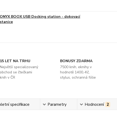
ONYX BOOX USB Docking station - dokovací
stanice
15 LET NA TRHU
BONUSY ZDARMA
Největší specializovaný
7500 knih, eknihy v
obchod se čtečkami
hodnotě 1400,-Kč,
knih v ČR
stylus, ochranná fólie
etní specifikace
Parametry
Hodnocení
2