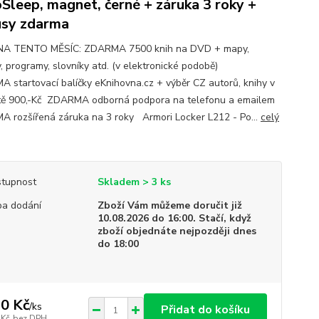
Sleep, magnet, černé + záruka 3 roky +
sy zdarma
NA TENTO MĚSÍC: ZDARMA 7500 knih na DVD + mapy,
, programy, slovníky atd. (v elektronické podobě)
 startovací balíčky eKnihovna.cz + výběr CZ autorů, knihy v
ě 900,-Kč ZDARMA odborná podpora na telefonu a emailem
 rozšířená záruka na 3 roky Armori Locker L212 - Po...
celý
tupnost
Skladem > 3 ks
a dodání
Zboží Vám můžeme doručit již
10.08.2026 do 16:00. Stačí, když
zboží objednáte nejpozději dnes
do 18:00
0 Kč
/
ks
Přidat do košíku
 Kč
bez DPH