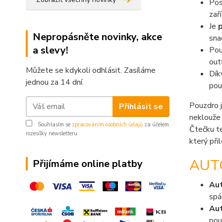
Pos
zaří
Je
p
Nepropásněte novinky, akce
sna
a slevy!
Pou
outf
Můžete se kdykoli odhlásit. Zasíláme
Dí
jednou za 14 dní.
pou
Pouzdro 
Přihlásit se
neklouže 
Souhlasím se
zpracováním osobních údajů
za účelem
Čtečku 
rozesílky newsletteru.
který při
AUT
Přijímáme online platby
Aut
spá
Au
pou