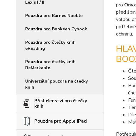
Lexis I / II
pro
Onyx 
před špín
Pouzdra pro Barnes Nooble
volbou p
potřebné 
Pouzdra pro Bookeen Cybook
ochranu.
Pouzdra pro čtečky knih
HLA
eReading
BOOX 
Pouzdra pro čtečky knih
ReMarkable
Čte
Sou
Univerzální pouzdra na čtečky
Pou
knih
úhel
Fu
Příslušenství pro čtečky
knih
Ten
Dí
Pouzdra pro Apple iPad
Mat
Potřebuje