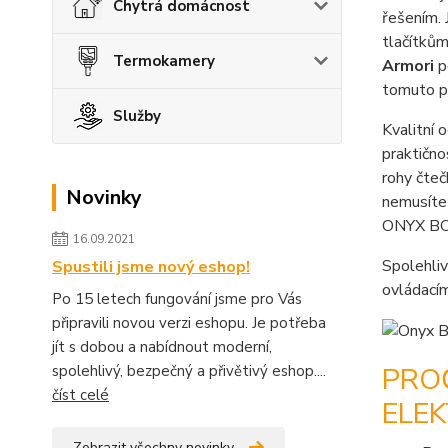
Chytrá domácnost
řešením.
tlačítkům
Termokamery
Armori
p
tomuto po
Služby
Kvalitní 
praktično
rohy čteč
Novinky
nemusíte 
ONYX BOO
16.09.2021
Spolehliv
Spustili jsme nový eshop!
ovládacím
Po 15 letech fungování jsme pro Vás
připravili novou verzi eshopu. Je potřeba
jít s dobou a nabídnout moderní,
PRO
spolehlivý, bezpečný a přivětivý eshop....
číst celé
ELEK
Zobrazit všechny novinky