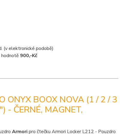
d. (v elektronické podobě)
 v hodnotě
900,-Kč
 ONYX BOOX NOVA (1 / 2 / 3
,8") - ČERNÉ, MAGNET,
ouzdro
Armori
pro čtečku Armori Locker L212 - Pouzdro