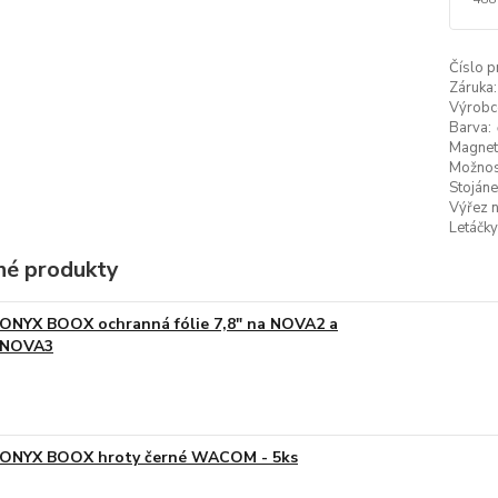
Číslo p
Záruka:
Výrobc
Barva:
Magneti
Možnost
Stojáne
Výřez n
Letáčky
é produkty
ONYX BOOX ochranná fólie 7,8" na NOVA2 a
NOVA3
ONYX BOOX hroty černé WACOM - 5ks