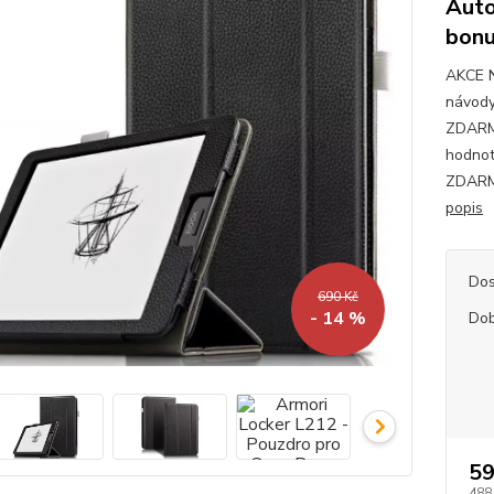
Auto
bonu
AKCE 
návody
ZDARMA
hodnot
ZDARMA
popis
Dos
690 Kč
- 14 %
Dob
59
488