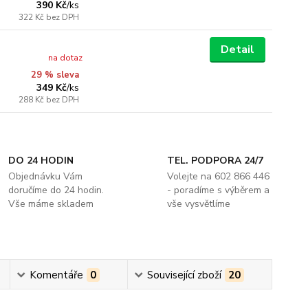
390 Kč
/
ks
322 Kč
bez DPH
Detail
na dotaz
29 % sleva
349 Kč
/
ks
288 Kč
bez DPH
DO 24 HODIN
TEL. PODPORA 24/7
Objednávku Vám
Volejte na 602 866 446
doručíme do 24 hodin.
- poradíme s výběrem a
Vše máme skladem
vše vysvětlíme
Komentáře
0
Související zboží
20