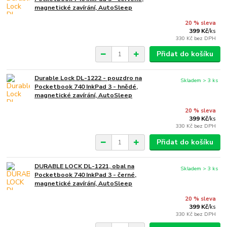
magnetické zavírání, AutoSleep
20 % sleva
399 Kč
/
ks
330 Kč
bez DPH
Přidat do košíku
Durable Lock DL-1222 - pouzdro na
Skladem > 3 ks
Pocketbook 740 InkPad 3 - hnědé,
magnetické zavírání, AutoSleep
20 % sleva
399 Kč
/
ks
330 Kč
bez DPH
Přidat do košíku
DURABLE LOCK DL-1221, obal na
Skladem > 3 ks
Pocketbook 740 InkPad 3 - černé,
magnetické zavírání, AutoSleep
20 % sleva
399 Kč
/
ks
330 Kč
bez DPH