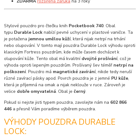
ZDARMA
rozšířená záruka
na 3 roky
Stylové pouzdro pro čtečku knih
Pocketbook 740
. Obal
typu
Durable Lock
nabízí pevné uchycení v plastové vaničce. Ta
je potažena
jemnou umělou kůží
, která nijak netrpí na trhání
nebo olupování. V tomto mají pouzdra Durable Lock výhodu oproti
klasickým Fortress pouzdrům, kde může časem docházet k
olupování kůže. Tento obal má kvalitní
dvojité prošívání
, což je
výhoda oproti lepeným pouzdrům. Prošívaný šev téměř
netrpí na
poškození
. Pouzdro má
magnetické zavírání
, nikde tedy neruší
různé zavírací pásky apod. Povrch pouzdra je z jemné
PU kůže
,
která je příjemná na omak a nijak neklouže v ruce. Zároveň je
velice
dobře omyvatelná
. Obal je
černý
.
Pokud si nejste jisti typem pouzdra, zavolejte nám na
602 866
446
a přesně Vám poradíme výběrem pouzdra.
VÝHODY POUZDRA DURABLE
LOCK: