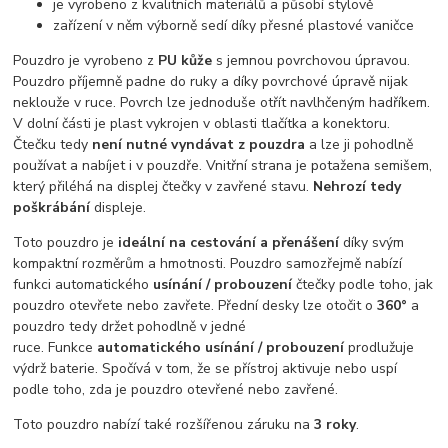
je vyrobeno z kvalitních materiálů a působí stylově
zařízení v něm výborně sedí díky přesné plastové vaničce
Pouzdro je vyrobeno z
PU kůže
s jemnou povrchovou úpravou.
Pouzdro příjemně padne do ruky a díky povrchové úpravě nijak
neklouže v ruce. Povrch lze jednoduše otřít navlhčeným hadříkem.
V dolní části je plast vykrojen v oblasti tlačítka a konektoru.
Čtečku tedy
není nutné vyndávat z pouzdra
a lze ji pohodlně
používat a nabíjet i v pouzdře. Vnitřní strana je potažena semišem,
který přiléhá na displej čtečky v zavřené stavu.
Nehrozí tedy
poškrábání
displeje.
Toto pouzdro je
ideální na cestování a přenášení
díky svým
kompaktní rozměrům a hmotnosti. Pouzdro samozřejmě nabízí
funkci automatického
usínání / probouzení
čtečky podle toho, jak
pouzdro otevřete nebo zavřete. Přední desky lze otočit o
360°
a
pouzdro tedy držet pohodlně v jedné
ruce. Funkce
automatického usínání / probouzení
prodlužuje
výdrž baterie. Spočívá v tom, že se přístroj aktivuje nebo uspí
podle toho, zda je pouzdro otevřené nebo zavřené.
Toto pouzdro nabízí také rozšířenou záruku na
3 roky
.