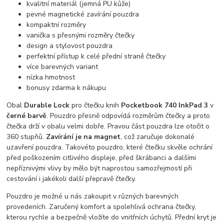
kvalitní materiál (jemná PU kůže)
pevné magnetické zavírání pouzdra
kompaktní rozměry
vanička s přesnými rozměry čtečky
design a stylovost pouzdra
perfektní přístup k celé přední straně čtečky
více barevných variant
nízka hmotnost
bonusy zdarma k nákupu
Obal
Durable Lock
pro čtečku knih
Pocketbook 740 InkPad 3
v
černé
barvě
. Pouzdro přesně odpovídá rozměrům čtečky a proto
čtečka drží v obalu velmi dobře. Pravou část pouzdra lze otočit o
360 stupňů.
Zavírání je na magnet
, což zaručuje dokonalé
uzavření pouzdra. Takovéto pouzdro, které čtečku skvěle ochrání
před poškozením citlivého displeje, před škrábanci a dalšími
nepříznivými vlivy by mělo být naprostou samozřejmostí při
cestování i jakékoli další přepravě čtečky.
Pouzdro je možné u nás zakoupit v různých barevných
provedeních. Zaručený komfort a spolehlivá ochrana čtečky,
kterou rychle a bezpečně vložíte do vnitřních úchytů. Přední kryt je