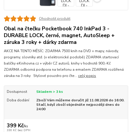
Ohodnotit produkt
Obal na čtečku Pocketbook 740 InkPad 3 -
DURABLE LOCK, černé, magnet, AutoSleep +
záruka 3 roky + dárky zdarma
AKCE NA TENTO MĚSÍC: ZDARMA 7500 knih na DVD + mapy, návody,
programy, slovníky atd. (v elektronické podobě) ZDARMA startovací
balíčky eKnihovna.cz + výběr CZ autorů, knihy v hodnotě 900,-Kč
ZDARMA odborná podpora na telefonu a emailem ZDARMA rozšířená
záruka na 3 roky Stylové pouzdro pro čte...
celý popis
Dostupnost
Skladem > 3 ks
Doba dodání
Zboží Vám můžeme doručit již 11.08.2026 do 16:00.
Stačí, když zboží objednáte nejpozději dnes do
24:00
399 Kč
/
ks
330 Kč
bez DPH