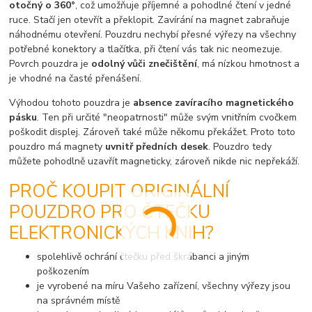
otočný o 360°
, což umožňuje příjemné a pohodlné čtení v jedné
ruce. Stačí jen otevřít a překlopit. Zavírání na magnet zabraňuje
náhodnému otevření. Pouzdru nechybí přesné výřezy na všechny
potřebné konektory a tlačítka, při čtení vás tak nic neomezuje.
Povrch pouzdra je
odolný vůči znečištění
, má nízkou hmotnost a
je vhodné na časté přenášení.
Výhodou tohoto pouzdra je
absence zavíracího magnetického
pásku
. Ten při určité "neopatrnosti" může svým vnitřním cvočkem
poškodit displej. Zároveň také může někomu překážet. Proto toto
pouzdro má magnety
uvnitř předních desek
. Pouzdro tedy
můžete pohodlně uzavřít magneticky, zároveň nikde nic nepřekáží.
PROČ KOUPIT ORIGINÁLNÍ
POUZDRO PRO ČTEČKU
ELEKTRONICKÝCH KNIH?
spolehlivě ochrání čtečku před škrábanci a jiným
poškozením
je vyrobené na míru Vašeho zařízení, všechny výřezy jsou
na správném místě