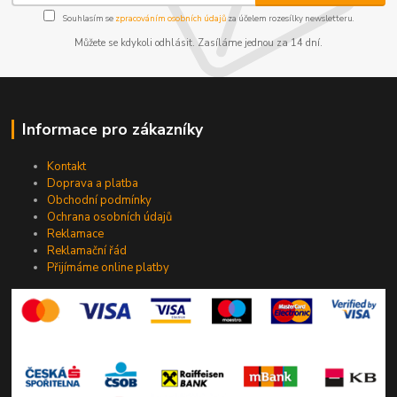
Souhlasím se
zpracováním osobních údajů
za účelem rozesílky newsletteru.
Můžete se kdykoli odhlásit. Zasíláme jednou za 14 dní.
Informace pro zákazníky
Kontakt
Doprava a platba
Obchodní podmínky
Ochrana osobních údajů
Reklamace
Reklamační řád
Přijímáme online platby