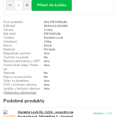
Přidat do košíku
Číslo produktu:
001.PB740DLBL
EAN kód:
8594211254366
Záruka:
3 roky
Kód zboží:
PB740DLBL
Výrobce:
Durable Lock
Hmotnost:
130g
Barva:
černá
Materiál:
PU kůže
Magnetické zavírání:
Ano
Zavírání na pásek:
Ne
Možnost otočit desky o 360°:
Ano
Funkce Auto sleep / Wake
Ano
up:
Stojánek:
Ne
Kapsa na poznámky:
Ne
Výřez na konektory:
Ano
DVD s knihami zdarma:
Ano
Letáčky s knihami zdarma:
Ano
Hlídat cenu / dostupnost
Podobné produkty
Durable Lock DL-1224 - pouzdro na
Skladem > 3 ks
Pocketbook 740 InkPad 3 - červené,