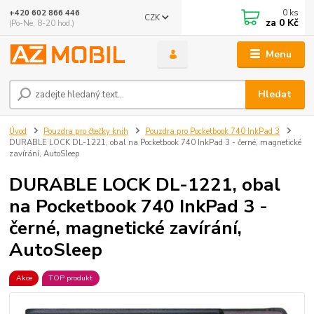
0
ks
+420 602 866 446
CZK
za
0 Kč
(Po-Ne, 8-20 hod.)
Menu
Hledat
Úvod
Pouzdra pro čtečky knih
Pouzdra pro Pocketbook 740 InkPad 3
DURABLE LOCK DL-1221, obal na Pocketbook 740 InkPad 3 - černé, magnetické
zavírání, AutoSleep
DURABLE LOCK DL-1221, obal
na Pocketbook 740 InkPad 3 -
černé, magnetické zavírání,
AutoSleep
Akce
TOP produkt