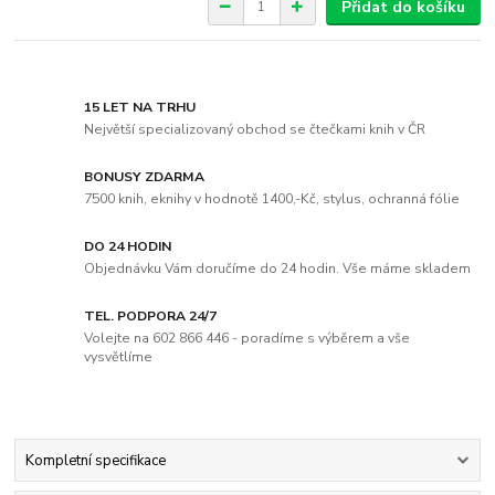
Přidat do košíku
15 LET NA TRHU
Největší specializovaný obchod se čtečkami knih v ČR
BONUSY ZDARMA
7500 knih, eknihy v hodnotě 1400,-Kč, stylus, ochranná fólie
DO 24 HODIN
Objednávku Vám doručíme do 24 hodin. Vše máme skladem
TEL. PODPORA 24/7
Volejte na 602 866 446 - poradíme s výběrem a vše
vysvětlíme
Kompletní specifikace