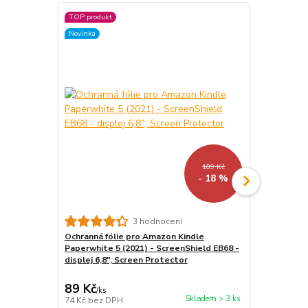
TOP produkt
TOP produkt
Novinka
Akce
109 Kč
- 18 %
3 hodnocení
Ochranná fólie pro Amazon Kindle
USB síťový a
Paperwhite 5 (2021) - ScreenShield EB68 -
nabíječka, 5
displej 6,8", Screen Protector
89 Kč
89 Kč
/
ks
/
ks
Skladem > 3 ks
74 Kč
bez DPH
74 Kč
bez D