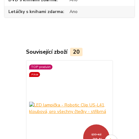
Letáčky s knihami zdarma
Ano
Související zboží
20
TOP produkt
TOP produkt
Akce
Akce
Novinka
199 Kč