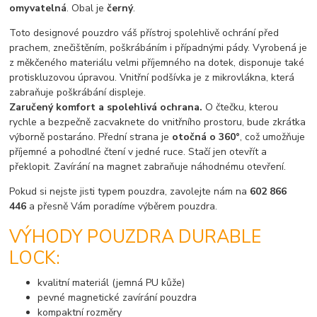
omyvatelná
. Obal je
černý
.
Toto designové pouzdro váš přístroj spolehlivě ochrání před
prachem, znečištěním, poškrábáním i případnými pády. Vyrobená je
z měkčeného materiálu velmi příjemného na dotek, disponuje také
protiskluzovou úpravou. Vnitřní podšívka je z mikrovlákna, která
zabraňuje poškrábání displeje.
Zaručený komfort a spolehlivá ochrana.
O čtečku, kterou
rychle a bezpečně zacvaknete do vnitřního prostoru, bude zkrátka
výborně postaráno. Přední strana je
otočná o 360°
, což umožňuje
příjemné a pohodlné čtení v jedné ruce. Stačí jen otevřít a
překlopit. Zavírání na magnet zabraňuje náhodnému otevření.
Pokud si nejste jisti typem pouzdra, zavolejte nám na
602 866
446
a přesně Vám poradíme výběrem pouzdra.
VÝHODY POUZDRA DURABLE
LOCK:
kvalitní materiál (jemná PU kůže)
pevné magnetické zavírání pouzdra
kompaktní rozměry