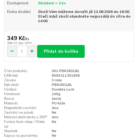
Dostupnost
Skladem > 3 ks
Doba dodání
Zboží Vám můžeme doručit již 12.08.2026 do 16:00.
Stačí, když zboží objednáte nejpozději do zítra do
14:00
349 Kč
/
ks
288 Kč
bez DPH
Přidat do košíku
Číslo produktu:
001.PB626DLBL
EAN kód:
8594211251808
Záruka:
3 roky
Kód zboží:
PB626DLBL
Výrobce:
Durable Lock
Hmotnost:
100g
Barva:
černá
Materiál:
PU kůže
Magnetické zavírání:
Ano
Zavírání na pásek:
Ne
Možnost otočit desky o 360°:
Ano
Funkce Auto sleep / Wake
Ne
up:
Stojánek:
Ne
Kapsa na poznámky:
Ne