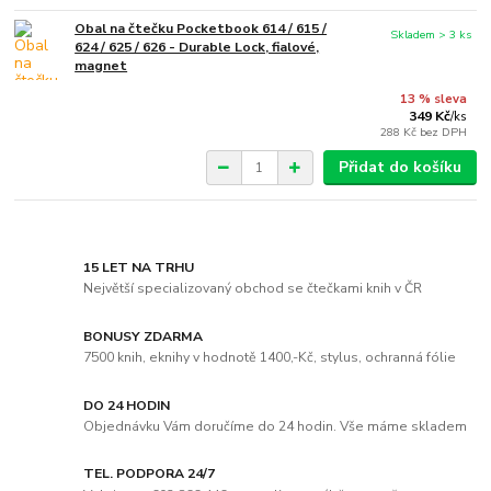
Obal na čtečku Pocketbook 614 / 615 /
Skladem > 3 ks
624 / 625 / 626 - Durable Lock, fialové,
magnet
13 % sleva
349 Kč
/
ks
288 Kč
bez DPH
Přidat do košíku
15 LET NA TRHU
Největší specializovaný obchod se čtečkami knih v ČR
BONUSY ZDARMA
7500 knih, eknihy v hodnotě 1400,-Kč, stylus, ochranná fólie
DO 24 HODIN
Objednávku Vám doručíme do 24 hodin. Vše máme skladem
TEL. PODPORA 24/7