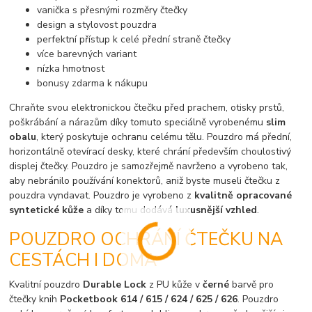
vanička s přesnými rozměry čtečky
design a stylovost pouzdra
perfektní přístup k celé přední straně čtečky
více barevných variant
nízka hmotnost
bonusy zdarma k nákupu
Chraňte svou elektronickou čtečku před prachem, otisky prstů,
poškrábání a nárazům díky tomuto speciálně vyrobenému
slim
obalu
, který poskytuje ochranu celému tělu. Pouzdro má přední,
horizontálně otevírací desky, které chrání především choulostivý
displej čtečky. Pouzdro je samozřejmě navrženo a vyrobeno tak,
aby nebránilo používání konektorů, aniž byste museli čtečku z
pouzdra vyndavat. Pouzdro je vyrobeno z
kvalitně opracované
syntetické kůže
a díky tomu dodává
luxusnější vzhled
.
POUZDRO OCHRÁNÍ ČTEČKU NA
CESTÁCH I DOMA
Kvalitní pouzdro
Durable Lock
z PU kůže v
černé
barvě pro
čtečky knih
Pocketbook 614 / 615 / 624 / 625 / 626
. Pouzdro