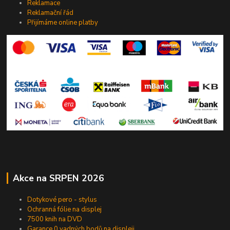
Reklamace
Reklamační řád
Přijímáme online platby
Akce na SRPEN 2026
Dotykové pero - stylus
Ochranná fólie na displej
7500 knih na DVD
Garance 0 vadných bodů na displeji