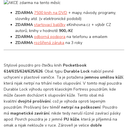
ZDARMA
7500 knih na DVD
+ mapy, návody, programy,
slovníky atd. (v elektronické podobě)
ZDARMA
startovací balíčky
eKnihovna.cz + výběr CZ
autorů, knihy v hodnotě
900,-Kč
ZDARMA
odborná podpora
na telefonu a emailem
ZDARMA
rozšířená záruka
na 3 roky
Stylové pouzdro pro čtečku knih
Pocketbook
614/615/624/625/626
. Obal typu
Durable Lock
nabízí pevné
uchycení v plastové vaničce. Ta je potažena
jemnou umělou kůží
,
která nijak netrpí na trhání nebo olupování. V tomto mají pouzdra
Durable Lock výhodu oproti klasickým Fortress pouzdrům, kde
může časem docházet k olupování kůže. Tento obal má
kvalitní
dvojité prošívání
, což je výhoda oproti lepeným
pouzdrům. Prošívaný šev téměř
netrpí na poškození
. Pouzdro
má
magnetické zavírání
, nikde tedy neruší různé zavírací pásky
apod. Povrch pouzdra je z jemné
PU kůže
, která je příjemná na
omak a nijak neklouže v ruce. Zároveň je velice
dobře