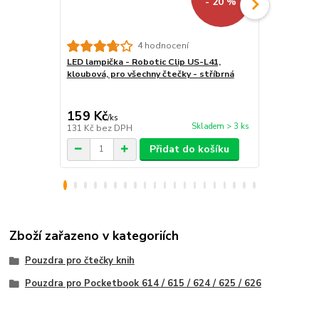
- 20 %
4 hodnocení
LED lampička - Robotic Clip US-L41,
Stojánek na
kloubová, pro všechny čtečky - stříbrná
BL01 - polo
tablet / tel
159 Kč
259 Kč
/
ks
/
ks
Skladem > 3 ks
131 Kč
bez DPH
214 Kč
bez 
Přidat do košíku
Zboží zařazeno v kategoriích
Pouzdra pro čtečky knih
Pouzdra pro Pocketbook 614 / 615 / 624 / 625 / 626