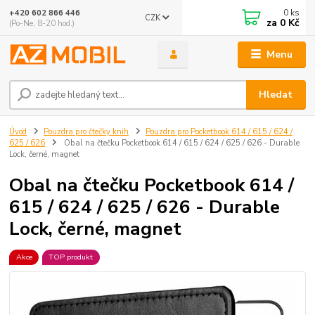
0
ks
+420 602 866 446
CZK
za
0 Kč
(Po-Ne, 8-20 hod.)
Menu
Hledat
Úvod
Pouzdra pro čtečky knih
Pouzdra pro Pocketbook 614 / 615 / 624 /
625 / 626
Obal na čtečku Pocketbook 614 / 615 / 624 / 625 / 626 - Durable
Lock, černé, magnet
Obal na čtečku Pocketbook 614 /
615 / 624 / 625 / 626 - Durable
Lock, černé, magnet
Akce
TOP produkt