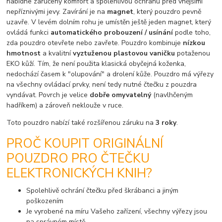
nabídne zaručený komfort a spolehlivou ochranu před vnějšími
nepříznivými jevy. Zavírání je na
magnet
, který pouzdro pevně
uzavře. V levém dolním rohu je umístěn ještě jeden magnet, který
ovládá funkci
automatického probouzení / usínání
podle toho,
zda pouzdro otevřete nebo zavřete. Pouzdro kombinuje
nízkou
hmotnost
a kvalitní
vyztuženou plastovou vaničku
potaženou
EKO kůží. Tím, že není použita klasická obyčejná koženka,
nedochází časem k "olupování" a drolení kůže. Pouzdro má výřezy
na všechny ovládací prvky, není tedy nutné čtečku z pouzdra
vyndávat. Povrch je velice
dobře omyvatelný
(navlhčeným
hadříkem) a zároveň neklouže v ruce.
Toto pouzdro nabízí také rozšířenou záruku na
3 roky
.
PROČ KOUPIT ORIGINÁLNÍ
POUZDRO PRO ČTEČKU
ELEKTRONICKÝCH KNIH?
Spolehlivě ochrání čtečku před škrábanci a jiným
poškozením
Je vyrobené na míru Vašeho zařízení, všechny výřezy jsou
na správném místě