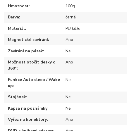
Hmotnost
100g
Barva
černá
Materiál
PU kůže
Magnetické zavírání
Ano
Zavírání na pásek
Ne
Možnost otočit desky o
Ano
360°
Funkce Auto sleep / Wake
Ne
up
Stojánek
Ne
Kapsa na poznámky
Ne
Výřez na konektory
Ano
DVD s knihami zdarma
Ano