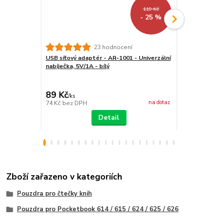
119 Kč
- 25 %
23 hodnocení
USB síťový adaptér - AR-1001 - Univerzální
ARMORI Zipp
nabíječka, 5V/1A - bílý
- Univerzáln
textilní, zip
89 Kč
439 Kč
/
ks
/
ks
na dotaz
74 Kč
bez DPH
363 Kč
bez 
Detail
Zboží zařazeno v kategoriích
Pouzdra pro čtečky knih
Pouzdra pro Pocketbook 614 / 615 / 624 / 625 / 626