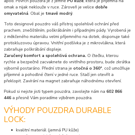
apod. Povrch pouzdra je z jemné
PU kůže
, která je příjemná na
omak a nijak neklouže v ruce. Zároveň je velice
dobře
omyvatelná
. Obal je
tmavě modrý
.
Toto designové pouzdro váš přístroj spolehlivě ochrání před
prachem, znečištěním, poškrábáním i případnými pády. Vyrobená je
z měkčeného materiálu velmi příjemného na dotek, disponuje také
protiskluzovou úpravou. Vnitřní podšívka je z mikrovlákna, která
zabraňuje poškrábání displeje.
Zaručený komfort a spolehlivá ochrana.
O čtečku, kterou
rychle a bezpečně zacvaknete do vnitřního prostoru, bude zkrátka
výborně postaráno. Přední strana je
otočná o 360°
, což umožňuje
příjemné a pohodlné čtení v jedné ruce. Stačí jen otevřít a
překlopit. Zavírání na magnet zabraňuje náhodnému otevření.
Pokud si nejste jisti typem pouzdra, zavolejte nám na
602 866
446
a přesně Vám poradíme výběrem pouzdra.
VÝHODY POUZDRA DURABLE
LOCK:
kvalitní materiál (jemná PU kůže)