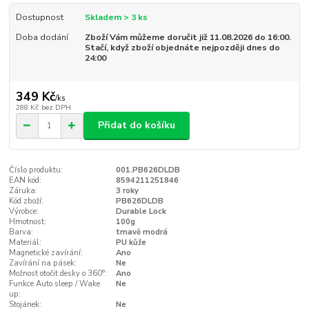
Dostupnost
Skladem > 3 ks
Doba dodání
Zboží Vám můžeme doručit již 11.08.2026 do 16:00.
Stačí, když zboží objednáte nejpozději dnes do
24:00
349 Kč
/
ks
288 Kč
bez DPH
Přidat do košíku
Číslo produktu:
001.PB626DLDB
EAN kód:
8594211251846
Záruka:
3 roky
Kód zboží:
PB626DLDB
Výrobce:
Durable Lock
Hmotnost:
100g
Barva:
tmavě modrá
Materiál:
PU kůže
Magnetické zavírání:
Ano
Zavírání na pásek:
Ne
Možnost otočit desky o 360°:
Ano
Funkce Auto sleep / Wake
Ne
up:
Stojánek:
Ne