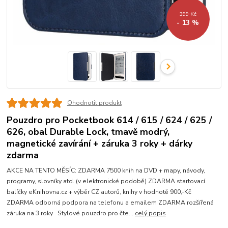
399 Kč
- 13 %
Ohodnotit produkt
Pouzdro pro Pocketbook 614 / 615 / 624 / 625 /
626, obal Durable Lock, tmavě modrý,
magnetické zavírání + záruka 3 roky + dárky
zdarma
AKCE NA TENTO MĚSÍC: ZDARMA 7500 knih na DVD + mapy, návody,
programy, slovníky atd. (v elektronické podobě) ZDARMA startovací
balíčky eKnihovna.cz + výběr CZ autorů, knihy v hodnotě 900,-Kč
ZDARMA odborná podpora na telefonu a emailem ZDARMA rozšířená
záruka na 3 roky Stylové pouzdro pro čte...
celý popis