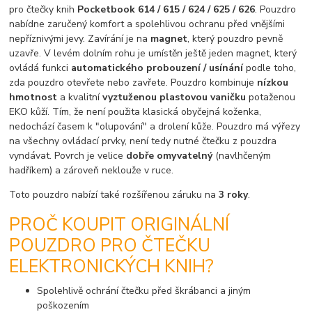
pro čtečky knih
Pocketbook 614 / 615 / 624 / 625 / 626
. Pouzdro
nabídne zaručený komfort a spolehlivou ochranu před vnějšími
nepříznivými jevy. Zavírání je na
magnet
, který pouzdro pevně
uzavře. V levém dolním rohu je umístěn ještě jeden magnet, který
ovládá funkci
automatického probouzení / usínání
podle toho,
zda pouzdro otevřete nebo zavřete. Pouzdro kombinuje
nízkou
hmotnost
a kvalitní
vyztuženou plastovou vaničku
potaženou
EKO kůží. Tím, že není použita klasická obyčejná koženka,
nedochází časem k "olupování" a drolení kůže. Pouzdro má výřezy
na všechny ovládací prvky, není tedy nutné čtečku z pouzdra
vyndávat. Povrch je velice
dobře omyvatelný
(navlhčeným
hadříkem) a zároveň neklouže v ruce.
Toto pouzdro nabízí také rozšířenou záruku na
3 roky
.
PROČ KOUPIT ORIGINÁLNÍ
POUZDRO PRO ČTEČKU
ELEKTRONICKÝCH KNIH?
Spolehlivě ochrání čtečku před škrábanci a jiným
poškozením