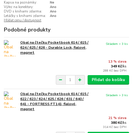
Kapsa na poznámky:
Ne
Výřez na konektory:
Ano
DVD s knihami zdarma:
Ano
Letáčky s knihami zdarma:
Ano
Hlídat cenu / dostupnost
Podobné produkty
Obal na čtečku Pocketbook 614 / 615 /
Skladem > 3 ks
624 / 625 / 626 - Durable Lock, fialové,
magnet
13 % sleva
349 Kč
/
ks
288 Kč
bez DPH
Přidat do košíku
Obal na čtečku Pocketbook 614 / 615 /
Skladem > 3 ks
622 / 623 / 624 / 625 / 626 / 631 / 640 /
641 - FORTRESS FT141, fialové,
magnet
21 % sleva
380 Kč
/
ks
314 Kč
bez DPH