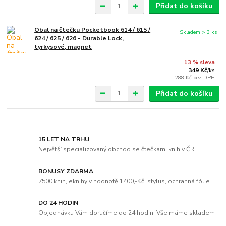
Přidat do košíku
Obal na čtečku Pocketbook 614 / 615 /
Skladem > 3 ks
624 / 625 / 626 - Durable Lock,
tyrkysové, magnet
13 % sleva
349 Kč
/
ks
288 Kč
bez DPH
Přidat do košíku
15 LET NA TRHU
Největší specializovaný obchod se čtečkami knih v ČR
BONUSY ZDARMA
7500 knih, eknihy v hodnotě 1400,-Kč, stylus, ochranná fólie
DO 24 HODIN
Objednávku Vám doručíme do 24 hodin. Vše máme skladem