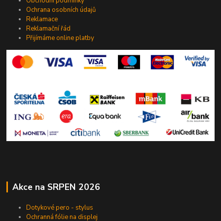
Obchodní podmínky
Ochrana osobních údajů
Reklamace
Reklamační řád
Přijímáme online platby
Akce na SRPEN 2026
Dotykové pero - stylus
Ochranná fólie na displej