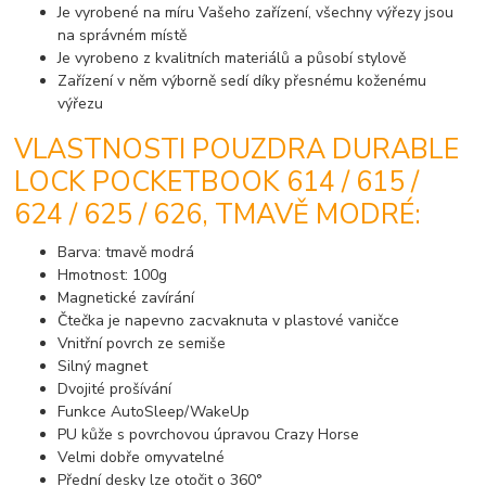
Je vyrobené na míru Vašeho zařízení, všechny výřezy jsou
na správném místě
Je vyrobeno z kvalitních materiálů a působí stylově
Zařízení v něm výborně sedí díky přesnému koženému
výřezu
VLASTNOSTI POUZDRA DURABLE
LOCK POCKETBOOK 614 / 615 /
624 / 625 / 626, TMAVĚ MODRÉ:
Barva: tmavě modrá
Hmotnost: 100g
Magnetické zavírání
Čtečka je napevno zacvaknuta v plastové vaničce
Vnitřní povrch ze semiše
Silný magnet
Dvojité prošívání
Funkce AutoSleep/WakeUp
PU kůže s povrchovou úpravou Crazy Horse
Velmi dobře omyvatelné
Přední desky lze otočit o 360°