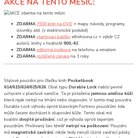
AKCE
NA TENTO MĚSÍC:
ZDARMA
7500 knih na DVD
+ mapy, návody, programy,
slovníky atd. (v elektronické podobě)
ZDARMA
startovací balíčky
eKnihovna.cz + výběr CZ
autorů, knihy v hodnotě
900,-Kč
ZDARMA
odborná podpora
na telefonu a emailem
ZDARMA
rozšířená záruka
na 3 roky
Stylové pouzdro pro čtečku knih
Pocketbook
614/615/624/625/626
. Obal typu
Durable Lock
nabízí pevné
uchycení v plastové vaničce. Ta je potažena
jemnou umělou kůží
,
která nijak netrpí na trhání nebo olupování. V tomto mají pouzdra
Durable Lock výhodu oproti klasickým Fortress pouzdrům, kde
může časem docházet k olupování kůže. Tento obal má
kvalitní
dvojité prošívání
, což je výhoda oproti lepeným
pouzdrům. Prošívaný šev téměř
netrpí na poškození
. Pouzdro
má
magnetické zavírání
, nikde tedy neruší různé zavírací pásky