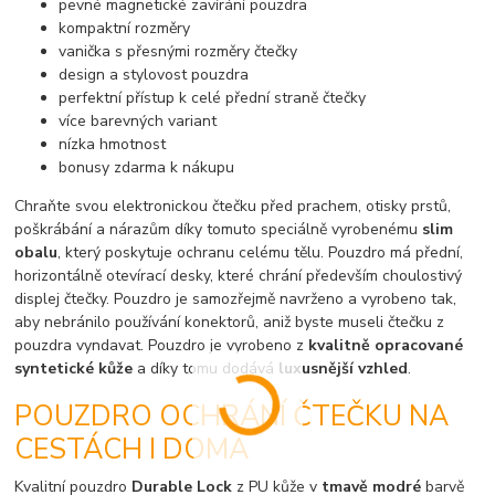
pevné magnetické zavírání pouzdra
kompaktní rozměry
vanička s přesnými rozměry čtečky
design a stylovost pouzdra
perfektní přístup k celé přední straně čtečky
více barevných variant
nízka hmotnost
bonusy zdarma k nákupu
Chraňte svou elektronickou čtečku před prachem, otisky prstů,
poškrábání a nárazům díky tomuto speciálně vyrobenému
slim
obalu
, který poskytuje ochranu celému tělu. Pouzdro má přední,
horizontálně otevírací desky, které chrání především choulostivý
displej čtečky. Pouzdro je samozřejmě navrženo a vyrobeno tak,
aby nebránilo používání konektorů, aniž byste museli čtečku z
pouzdra vyndavat. Pouzdro je vyrobeno z
kvalitně opracované
syntetické kůže
a díky tomu dodává
luxusnější vzhled
.
POUZDRO OCHRÁNÍ ČTEČKU NA
CESTÁCH I DOMA
Kvalitní pouzdro
Durable Lock
z PU kůže v
tmavě modré
barvě