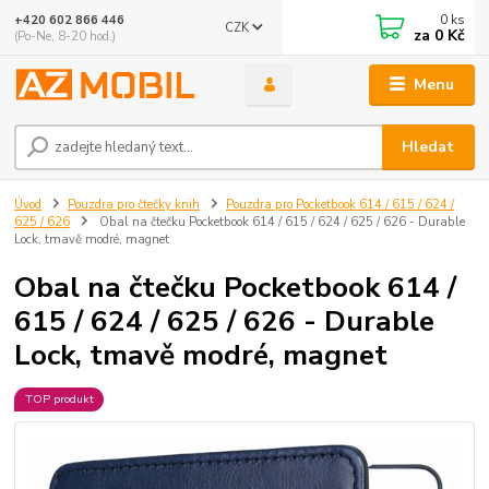
0
ks
+420 602 866 446
CZK
za
0 Kč
(Po-Ne, 8-20 hod.)
Menu
Hledat
Úvod
Pouzdra pro čtečky knih
Pouzdra pro Pocketbook 614 / 615 / 624 /
625 / 626
Obal na čtečku Pocketbook 614 / 615 / 624 / 625 / 626 - Durable
Lock, tmavě modré, magnet
Obal na čtečku Pocketbook 614 /
615 / 624 / 625 / 626 - Durable
Lock, tmavě modré, magnet
TOP produkt