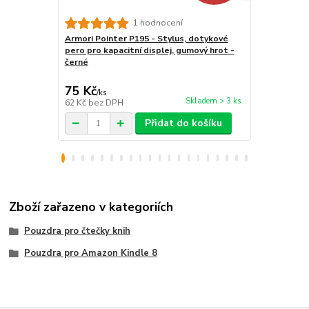
1 hodnocení
Armori Pointer P195 - Stylus, dotykové
Stojánek na
pero pro kapacitní displej, gumový hrot -
BL01 - polo
černé
tablet / tel
75 Kč
259 Kč
/
ks
/
ks
Skladem > 3 ks
62 Kč
bez DPH
214 Kč
bez 
Přidat do košíku
Zboží zařazeno v kategoriích
Pouzdra pro čtečky knih
Pouzdra pro Amazon Kindle 8