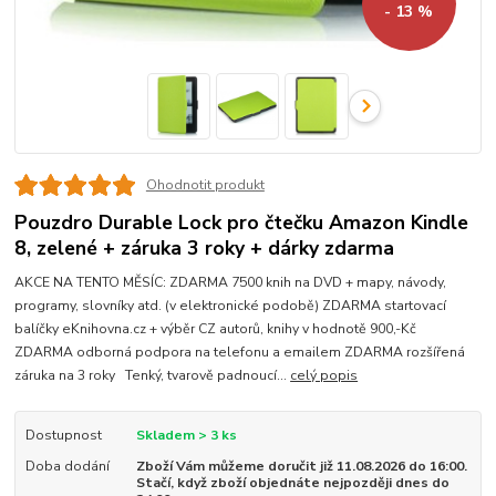
- 13 %
Ohodnotit produkt
Pouzdro Durable Lock pro čtečku Amazon Kindle
8, zelené + záruka 3 roky + dárky zdarma
AKCE NA TENTO MĚSÍC: ZDARMA 7500 knih na DVD + mapy, návody,
programy, slovníky atd. (v elektronické podobě) ZDARMA startovací
balíčky eKnihovna.cz + výběr CZ autorů, knihy v hodnotě 900,-Kč
ZDARMA odborná podpora na telefonu a emailem ZDARMA rozšířená
záruka na 3 roky Tenký, tvarově padnoucí...
celý popis
Dostupnost
Skladem > 3 ks
Doba dodání
Zboží Vám můžeme doručit již 11.08.2026 do 16:00.
Stačí, když zboží objednáte nejpozději dnes do