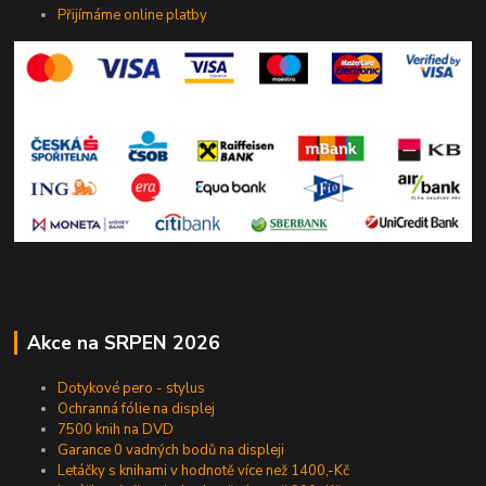
Přijímáme online platby
Akce na SRPEN 2026
Dotykové pero - stylus
Ochranná fólie na displej
7500 knih na DVD
Garance 0 vadných bodů na displeji
Letáčky s knihami v hodnotě více než 1400,-Kč