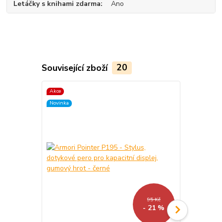
Letáčky s knihami zdarma
Ano
Související zboží
20
Akce
TOP produkt
Novinka
Akce
Novinka
95 Kč
- 21 %