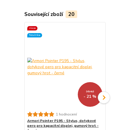
Související zboží
20
Akce
TOP produkt
Novinka
Akce
Novinka
95 Kč
- 21 %
1 hodnocení
Armori Pointer P195 - Stylus, dotykové
Stojánek na
pero pro kapacitní displej, gumový hrot -
BL01 - polo