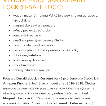
VÝHODY POUZDRA DURABLE
LOCK (B-SAFE LOCK):
kvalitní materiál (jemná PU kůže s povrchovou úpravou z
mikrovlákna)
magnetické zavírání pouzdra
výřezy pro ovládací prvky
kompaktní rozměry
vanička s přesnými rozměry čtečky
design a stylovost pouzdra
perfektní přístup k celé přední straně čtečky
dobrá omyvatelnost
více barevných variant
nízka hmotnost
bonusy zdarma k nákupu
Pouzdro
DurableLock
v
červené
barvě je určeno pro čtečku knih
Amazon Kindle 8
. Jedná se o model z let
2016-2018
. Čtečku
napevno zacvaknete do plastové vaničky. Obal má výřezy na
všechny ovládací prvky, není tedy nutné čtečku vyndávat.
Magnetické zavírání
Vám zajistí přesné a zároveň pevné
uzavření pouzdra. Pomocí funkce
automatického usínání /