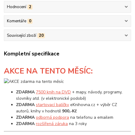
Hodnocení
2
Komentáře
0
Související zboží
20
Kompletní specifikace
AKCE
NA TENTO MĚSÍC:
ZDARMA
7500 knih na DVD
+ mapy, návody, programy,
slovníky atd. (v elektronické podobě)
ZDARMA
startovací balíčky
eKnihovna.cz + výběr CZ
autorů, knihy v hodnotě
900,-Kč
ZDARMA
odborná podpora
na telefonu a emailem
ZDARMA
rozšířená záruka
na 3 roky