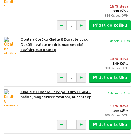
15 % sleva
380 Kč
/
ks
314 Kč
bez DPH
Přidat do košíku
Obal na čtečku Kindle 8 Durable Lock
Skladem > 3 ks
DL406 - světle modré, magnetické
zavírání, AutoSleep
13 % sleva
349 Kč
/
ks
288 Kč
bez DPH
Přidat do košíku
Kindle 8 Durable Lock pouzdro DL404 -
Skladem > 3 ks
hnědé, magnetické zavírání, AutoSleep
13 % sleva
349 Kč
/
ks
288 Kč
bez DPH
Přidat do košíku