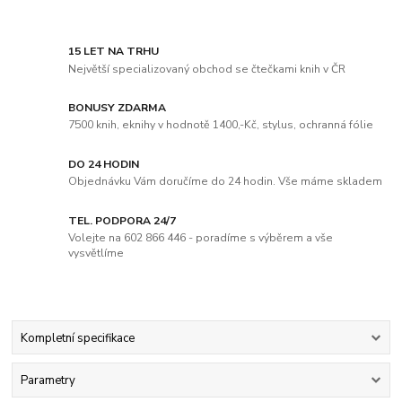
15 LET NA TRHU
Největší specializovaný obchod se čtečkami knih v ČR
BONUSY ZDARMA
7500 knih, eknihy v hodnotě 1400,-Kč, stylus, ochranná fólie
DO 24 HODIN
Objednávku Vám doručíme do 24 hodin. Vše máme skladem
TEL. PODPORA 24/7
Volejte na 602 866 446 - poradíme s výběrem a vše
vysvětlíme
Kompletní specifikace
Parametry