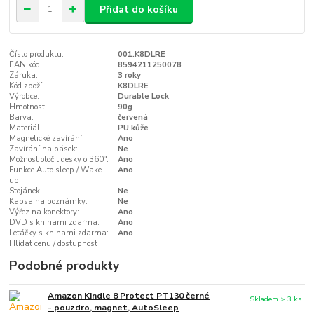
Přidat do košíku
Číslo produktu:
001.K8DLRE
EAN kód:
8594211250078
Záruka:
3 roky
Kód zboží:
K8DLRE
Výrobce:
Durable Lock
Hmotnost:
90g
Barva:
červená
Materiál:
PU kůže
Magnetické zavírání:
Ano
Zavírání na pásek:
Ne
Možnost otočit desky o 360°:
Ano
Funkce Auto sleep / Wake
Ano
up:
Stojánek:
Ne
Kapsa na poznámky:
Ne
Výřez na konektory:
Ano
DVD s knihami zdarma:
Ano
Letáčky s knihami zdarma:
Ano
Hlídat cenu / dostupnost
Podobné produkty
Amazon Kindle 8 Protect PT130 černé
Skladem > 3 ks
- pouzdro, magnet, AutoSleep