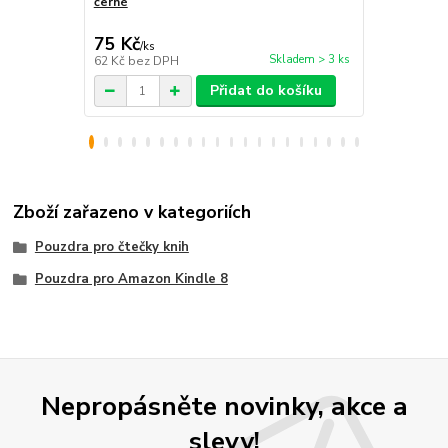
černé
tablet / tel
75 Kč
259 Kč
/
ks
/
ks
Skladem > 3 ks
62 Kč
bez DPH
214 Kč
bez 
Přidat do košíku
Zboží zařazeno v kategoriích
Pouzdra pro čtečky knih
Pouzdra pro Amazon Kindle 8
Nepropásněte novinky, akce a
slevy!