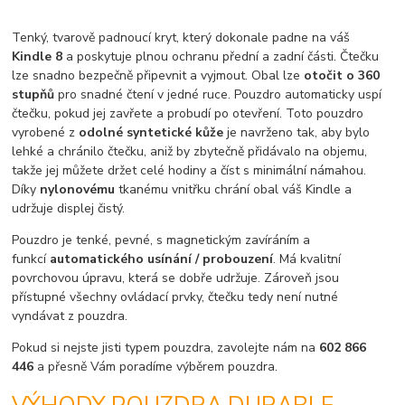
Tenký, tvarově padnoucí kryt, který dokonale padne na váš
Kindle 8
a poskytuje plnou ochranu přední a zadní části. Čtečku
lze snadno bezpečně připevnit a vyjmout. Obal lze
otočit o 360
stupňů
pro snadné čtení v jedné ruce. Pouzdro automaticky uspí
čtečku, pokud jej zavřete a probudí po otevření. Toto pouzdro
vyrobené z
odolné syntetické kůže
je navrženo tak, aby bylo
lehké a chránilo čtečku, aniž by zbytečně přidávalo na objemu,
takže jej můžete držet celé hodiny a číst s minimální námahou.
Díky
nylonovému
tkanému vnitřku chrání obal váš Kindle a
udržuje displej čistý.
Pouzdro je tenké, pevné, s magnetickým zavíráním a
funkcí
automatického usínání / probouzení
. Má kvalitní
povrchovou úpravu, která se dobře udržuje. Zároveň jsou
přístupné všechny ovládací prvky, čtečku tedy není nutné
vyndávat z pouzdra.
Pokud si nejste jisti typem pouzdra, zavolejte nám na
602 866
446
a přesně Vám poradíme výběrem pouzdra.