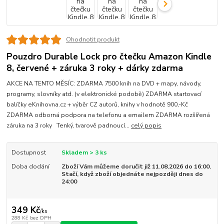
Ohodnotit produkt
Pouzdro Durable Lock pro čtečku Amazon Kindle
8, červené + záruka 3 roky + dárky zdarma
AKCE NA TENTO MĚSÍC: ZDARMA 7500 knih na DVD + mapy, návody,
programy, slovníky atd. (v elektronické podobě) ZDARMA startovací
balíčky eKnihovna.cz + výběr CZ autorů, knihy v hodnotě 900,-Kč
ZDARMA odborná podpora na telefonu a emailem ZDARMA rozšířená
záruka na 3 roky Tenký, tvarově padnoucí...
celý popis
Dostupnost
Skladem > 3 ks
Doba dodání
Zboží Vám můžeme doručit již 11.08.2026 do 16:00.
Stačí, když zboží objednáte nejpozději dnes do
24:00
349 Kč
/
ks
288 Kč
bez DPH