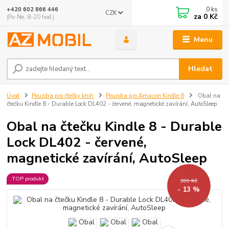
0
ks
+420 602 866 446
CZK
za
0 Kč
(Po-Ne, 8-20 hod.)
Menu
Hledat
Úvod
Pouzdra pro čtečky knih
Pouzdra pro Amazon Kindle 8
Obal na
čtečku Kindle 8 - Durable Lock DL402 - červené, magnetické zavírání, AutoSleep
Obal na čtečku Kindle 8 - Durable
Lock DL402 - červené,
magnetické zavírání, AutoSleep
TOP produkt
399 Kč
- 13 %