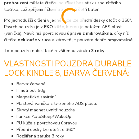
probouzení
můžete čtečku používat bez stisku spouštěcího
tlačítka, což zpříjemní čtení a zároveň šetří baterii.
Pro jednodušší držení v jedné ruce lze přední desky otočit o 360°.
Povrch pouzdra je z
EKO kůže
, kterou je potažen ABS plast
(vanička). Navíc má povrchovou
úpravu z mikrovlákna
, díky níž
čtečka
neklouže v ruce
a zároveň je pouzdro dobře
omyvatelné
.
Toto pouzdro nabízí také rozšířenou záruku
3 roky
.
VLASTNOSTI POUZDRA DURABLE
LOCK KINDLE 8, BARVA ČERVENÁ:
Barva: červená
Hmotnost: 90g
Magnetické zavírání
Plastová vanička z tvrzeného ABS plastu
Skrytý magnet uvnitř pouzdra
Funkce AutoSleep/WakeUp
PU kůže s povrchovou úpravou
Přední desky lze otočit o 360°
Rozšířená záruka 3 roky