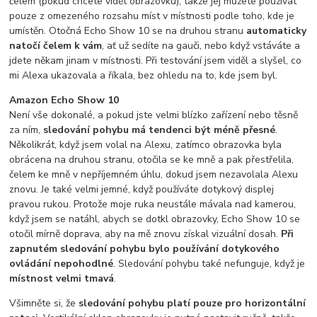
čelem (pokud chcete vidět obrazovku), takže jej můžete používat
pouze z omezeného rozsahu míst v místnosti podle toho, kde je
umístěn. Otočná Echo Show 10 se na druhou stranu
automaticky
natočí čelem k vám
, ať už sedíte na gauči, nebo když vstáváte a
jdete někam jinam v místnosti. Při testování jsem viděl a slyšel, co
mi Alexa ukazovala a říkala, bez ohledu na to, kde jsem byl.
Amazon Echo Show 10
Není vše dokonalé, a pokud jste velmi blízko zařízení nebo těsně
za ním,
sledování pohybu má tendenci být méně přesné
.
Několikrát, když jsem volal na Alexu, zatímco obrazovka byla
obrácena na druhou stranu, otočila se ke mně a pak přestřelila,
čelem ke mně v nepříjemném úhlu, dokud jsem nezavolala Alexu
znovu. Je také velmi jemné, když používáte dotykový displej
pravou rukou. Protože moje ruka neustále mávala nad kamerou,
když jsem se natáhl, abych se dotkl obrazovky, Echo Show 10 se
otočil mírně doprava, aby na mě znovu získal vizuální dosah.
Při
zapnutém sledování pohybu bylo používání dotykového
ovládání nepohodlné
. Sledování pohybu také nefunguje, když je
místnost velmi tmavá
.
Všimněte si, že
sledování pohybu platí pouze pro horizontální