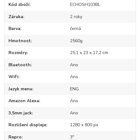
Kód zboží
ECHOSH103BL
Záruka
2 roky
Barva
černá
Hmotnost
2560g
Rozměry
25,1 x 23 x 17,2 cm
Bluetooth
Ano
WiFi
Ano
Jazyk menu
ENG
Amazon Alexa
Ano
3,5mm jack
Ano
Rozlišení displeje
1280 x 800 px
Repro
3"