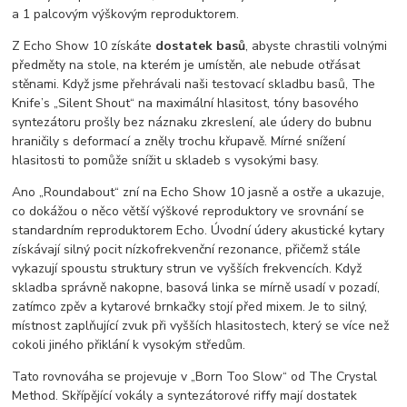
a 1 palcovým výškovým reproduktorem.
Z Echo Show 10 získáte
dostatek basů
, abyste chrastili volnými
předměty na stole, na kterém je umístěn, ale nebude otřásat
stěnami. Když jsme přehrávali naši testovací skladbu basů, The
Knife’s „Silent Shout“ na maximální hlasitost, tóny basového
syntezátoru prošly bez náznaku zkreslení, ale údery do bubnu
hraničily s deformací a zněly trochu křupavě. Mírné snížení
hlasitosti to pomůže snížit u skladeb s vysokými basy.
Ano „Roundabout“ zní na Echo Show 10 jasně a ostře a ukazuje,
co dokážou o něco větší výškové reproduktory ve srovnání se
standardním reproduktorem Echo. Úvodní údery akustické kytary
získávají silný pocit nízkofrekvenční rezonance, přičemž stále
vykazují spoustu struktury strun ve vyšších frekvencích. Když
skladba správně nakopne, basová linka se mírně usadí v pozadí,
zatímco zpěv a kytarové brnkačky stojí před mixem. Je to silný,
místnost zaplňující zvuk při vyšších hlasitostech, který se více než
cokoli jiného přiklání k vysokým středům.
Tato rovnováha se projevuje v „Born Too Slow“ od The Crystal
Method. Skřípějící vokály a syntezátorové riffy mají dostatek