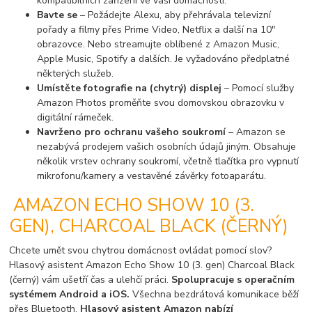
kompatibilních zařízení ve vaší domácnosti.
Bavte se
– Požádejte Alexu, aby přehrávala televizní
pořady a filmy přes Prime Video, Netflix a další na 10"
obrazovce. Nebo streamujte oblíbené z Amazon Music,
Apple Music, Spotify a dalších. Je vyžadováno předplatné
některých služeb.
Umístěte fotografie na (chytrý) displej
– Pomocí služby
Amazon Photos proměňte svou domovskou obrazovku v
digitální rámeček.
Navrženo pro ochranu vašeho soukromí
– Amazon se
nezabývá prodejem vašich osobních údajů jiným. Obsahuje
několik vrstev ochrany soukromí, včetně tlačítka pro vypnutí
mikrofonu/kamery a vestavěné závěrky fotoaparátu.
AMAZON ECHO SHOW 10 (3.
GEN), CHARCOAL BLACK (ČERNÝ)
Chcete umět svou chytrou domácnost ovládat pomocí slov?
Hlasový asistent Amazon Echo Show 10 (3. gen) Charcoal Black
(černý) vám ušetří čas a ulehčí práci.
Spolupracuje s operačním
systémem
Android a iOS
.
Všechna bezdrátová komunikace běží
přes Bluetooth.
Hlasový asistent
Amazon
nabízí