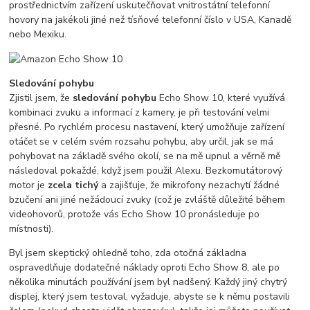
prostřednictvím zařízení uskutečňovat vnitrostátní telefonní
hovory na jakékoli jiné než tísňové telefonní číslo v USA, Kanadě
nebo Mexiku.
Sledování pohybu
Zjistil jsem, že
sledování pohybu
Echo Show 10, které využívá
kombinaci zvuku a informací z kamery, je při testování velmi
přesné. Po rychlém procesu nastavení, který umožňuje zařízení
otáčet se v celém svém rozsahu pohybu, aby určil, jak se má
pohybovat na základě svého okolí, se na mě upnul a věrně mě
následoval pokaždé, když jsem použil Alexu. Bezkomutátorový
motor je
zcela tichý
a zajišťuje, že mikrofony nezachytí žádné
bzučení ani jiné nežádoucí zvuky (což je zvláště důležité během
videohovorů, protože vás Echo Show 10 pronásleduje po
místnosti).
Byl jsem skeptický ohledně toho, zda otočná základna
ospravedlňuje dodatečné náklady oproti Echo Show 8, ale po
několika minutách používání jsem byl nadšený. Každý jiný chytrý
displej, který jsem testoval, vyžaduje, abyste se k němu postavili