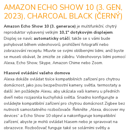
AMAZON ECHO SHOW 10 (3. GEN,
2023), CHARCOAL BLACK (ČERNÝ)
Amazon Echo Show 10 (3. generace)
je multifunkční, chytrý
reproduktor vybavený velkým
10,1" dotykovým displejem
.
Displej se navíc
automaticky otáčí
, takže se s vámi bude
pohybovat během videohovorů, prohlížení fotografií nebo
zobrazování receptu. Mluvte se svými oblíbenými lidmi, aniž byste
se museli obávat, že zmizíte ze záběru. Videohovory
s lidmi pomocí
Alexa, Echo Show, Skype, Amazon Chime nebo Zoom.
Hlasové ovládání vašeho domova
Alexa dokáže ovládat tisíce kompatibilních zařízení pro chytrou
domácnost, jako jsou bezpečnostní kamery, světla, termostaty a
další. Jen požádejte Alexu, aby ukázala vaši kameru u předních
dveří nebo rozjasnila kuchyňská světla. Snadno konfigurujte a
ovládejte kompatibilní zařízení pro chytrou domácnost Zigbee bez
nutnosti samostatného rozbočovače. Řekněte „Alexa, discover my
devices“ a Echo Show 10 objeví a nakonfiguruje kompatibilní
zařízení, abyste je mohli ovládat hlasem nebo je spravovat na
obrazovce. Rozbočovač funguje také se solárními světly a