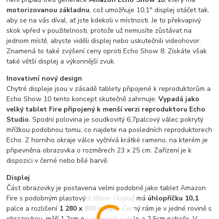
motorizovanou základnu
, což umožňuje 10,1" displej otáčet tak,
aby se na vás díval, ať jste kdekoli v místnosti. Je to překvapivý
skok vpřed v použitelnosti, protože už nemusíte zůstávat na
jednom místě, abyste viděli displej nebo uskutečnili videohovor.
Znamená to také zvýšení ceny oproti Echo Show 8. Získáte však
také větší displej a výkonnější zvuk.
Inovativní nový design
Chytré displeje jsou v zásadě tablety připojené k reproduktorům a
Echo Show 10 tento koncept skutečně zahrnuje:
Vypadá jako
velký tablet Fire připojený k menší verzi reproduktoru Echo
Studio
. Spodní polovina je soudkovitý 6,7palcový válec pokrytý
mřížkou podobnou tomu, co najdete na posledních reproduktorech
Echo. Z horního okraje válce vyčnívá krátké rameno, na kterém je
připevněna obrazovka o rozměrech 23 x 25 cm. Zařízení je k
dispozici v černé nebo bílé barvě.
Displej
Část obrazovky je postavena velmi podobně jako tablet Amazon
Fire s podobným plastovým tělem. Displej má
úhlopříčku 10,1
palce a rozlišení
1 280 x 800 pixelů
. Černý rám je v jedné rovině s
obrazovkou, měří 1,2cm po stranách a dole a 2,5cm nahoře. V