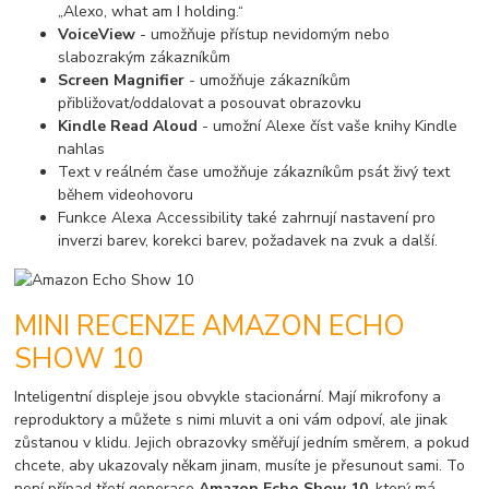
„Alexo, what am I holding.“
VoiceView
- umožňuje přístup nevidomým nebo
slabozrakým zákazníkům
Screen Magnifier
- umožňuje zákazníkům
přibližovat/oddalovat a posouvat obrazovku
Kindle Read Aloud
- umožní Alexe číst vaše knihy Kindle
nahlas
Text v reálném čase umožňuje zákazníkům psát živý text
během videohovoru
Funkce Alexa Accessibility také zahrnují nastavení pro
inverzi barev, korekci barev, požadavek na zvuk a další.
MINI RECENZE AMAZON ECHO
SHOW 10
Inteligentní displeje jsou obvykle stacionární. Mají mikrofony a
reproduktory a můžete s nimi mluvit a oni vám odpoví, ale jinak
zůstanou v klidu. Jejich obrazovky směřují jedním směrem, a pokud
chcete, aby ukazovaly někam jinam, musíte je přesunout sami. To
není případ třetí generace
Amazon Echo Show 10
, který má