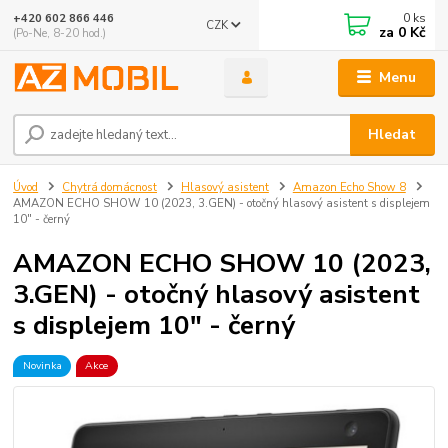
0
ks
+420 602 866 446
CZK
za
0 Kč
(Po-Ne, 8-20 hod.)
Menu
Hledat
Úvod
Chytrá domácnost
Hlasový asistent
Amazon Echo Show 8
AMAZON ECHO SHOW 10 (2023, 3.GEN) - otočný hlasový asistent s displejem
10" - černý
AMAZON ECHO SHOW 10 (2023,
3.GEN) - otočný hlasový asistent
s displejem 10" - černý
Novinka
Akce