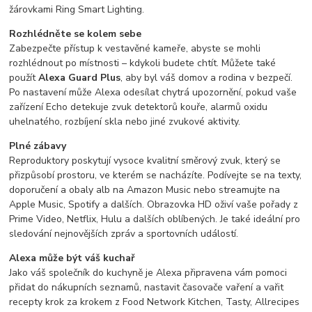
žárovkami Ring Smart Lighting.
Rozhlédněte se kolem sebe
Zabezpečte přístup k vestavěné kameře, abyste se mohli
rozhlédnout po místnosti – kdykoli budete chtít. Můžete také
použít
Alexa Guard Plus
, aby byl váš domov a rodina v bezpečí.
Po nastavení může Alexa odesílat chytrá upozornění, pokud vaše
zařízení Echo detekuje zvuk detektorů kouře, alarmů oxidu
uhelnatého, rozbíjení skla nebo jiné zvukové aktivity.
Plné zábavy
Reproduktory poskytují vysoce kvalitní směrový zvuk, který se
přizpůsobí prostoru, ve kterém se nacházíte. Podívejte se na texty,
doporučení a obaly alb na Amazon Music nebo streamujte na
Apple Music, Spotify a dalších. Obrazovka HD oživí vaše pořady z
Prime Video, Netflix, Hulu a dalších oblíbených. Je také ideální pro
sledování nejnovějších zpráv a sportovních událostí.
Alexa může být váš kuchař
Jako váš společník do kuchyně je Alexa připravena vám pomoci
přidat do nákupních seznamů, nastavit časovače vaření a vařit
recepty krok za krokem z Food Network Kitchen, Tasty, Allrecipes