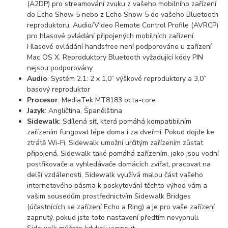
(A2DP) pro streamování zvuku z vašeho mobilního zařízení
do Echo Show 5 nebo z Echo Show 5 do vašeho Bluetooth
reproduktoru. Audio/Video Remote Control Profile (AVRCP)
pro hlasové ovládání připojených mobilních zařízení.
Hlasové ovládání handsfree není podporováno u zařízení
Mac OS X. Reproduktory Bluetooth vyžadující kódy PIN
nejsou podporovány.
Audio
: Systém 2.1: 2 x 1,0” výškové reproduktory a 3,0”
basový reproduktor
Procesor
: MediaTek MT8183 octa-core
Jazyk
: Angličtina, Španělština
Sidewalk
: Sdílená síť, která pomáhá kompatibilním
zařízením fungovat lépe doma i za dveřmi. Pokud dojde ke
ztrátě Wi-Fi, Sidewalk umožní určitým zařízením zůstat
připojená. Sidewalk také pomáhá zařízením, jako jsou vodní
postřikovače a vyhledávače domácích zvířat, pracovat na
delší vzdálenosti. Sidewalk využívá malou část vašeho
internetového pásma k poskytování těchto výhod vám a
vašim sousedům prostřednictvím Sidewalk Bridges
(účastnících se zařízení Echo a Ring) a je pro vaše zařízení
zapnutý, pokud jste toto nastavení předtím nevypnuli.