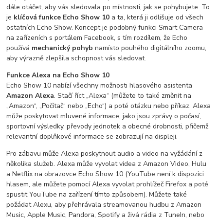
dále otáčet, aby vás sledovala po místnosti, jak se pohybujete. To
je
klíčová funkce Echo Show 10
a ta, která ji odlišuje od všech
ostatních Echo Show. Koncept je podobný funkci Smart Camera
na zařízeních s portálem Facebook, s tím rozdílem, že Echo
používá
mechanický pohyb
namísto pouhého digitálního zoomu,
aby výrazně zlepšila schopnost vás sledovat.
Funkce Alexa na Echo Show 10
Echo Show 10 nabízí všechny možnosti hlasového asistenta
Amazon Alexa
. Stačí říct „Alexa“ (můžete to také změnit na
„Amazon“, „Počítač“ nebo „Echo“) a poté otázku nebo příkaz. Alexa
může poskytovat mluvené informace, jako jsou zprávy o počasí,
sportovní výsledky, převody jednotek a obecné drobnosti, přičemž
relevantní doplňkové informace se zobrazují na displeji.
Pro zábavu může Alexa poskytnout audio a video na vyžádání z
několika služeb. Alexa může vyvolat videa z Amazon Video, Hulu
a Netflix na obrazovce Echo Show 10 (YouTube není k dispozici
hlasem, ale můžete pomocí Alexa vyvolat prohlížeč Firefox a poté
spustit YouTube na zařízení tímto způsobem). Můžete také
požádat Alexu, aby přehrávala streamovanou hudbu z Amazon
Music, Apple Music, Pandora, Spotify a živá rádia z TuneIn, nebo