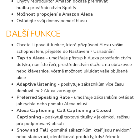
Chytrý reproduktor Amazon dokáže přehrávat
hudbu prostřednictvím Spotify
Možnost propojení s
Amazon Alexa
Ovládejte svůj domov pomocí hlasu
DALŠÍ FUNKCE
Chcete-li povolit funkce, které přizpůsobí Alexu vašim
schopnostem, přejděte do Nastavení ? Usnadnění
Tap to Alexa
- umožňuje přístup k Alexa prostřednictvím
dotyku, namísto řeči, prostřednictvím dlaždic na obrazovce
nebo klávesnice, včetně možnosti ukládat vaše oblíbené
akce
Adaptive listening
- poskytuje zákazníkům více času
domluvit, než Alexa zareaguje
Preferred Speaking Rate -
umožňuje zákazníkům ovládat,
jak rychle nebo pomalu Alexa mluví
Alexa Captioning, Call Captioning a Closed
Captioning
- poskytují textové titulky v jakémkoli režimu
pro podporovaný obsah
Show and Tell
-
pomáhá zákazníkům, kteří jsou nevidomí
nebo slabozrací, identifikovat produkty, když řeknete