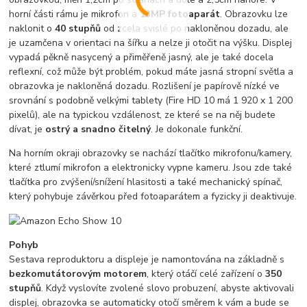
horní části rámu je mikrofon a
13MP fotoaparát
. Obrazovku lze
naklonit o
40 stupňů
od zcela svislé po nakloněnou dozadu, ale
je uzamčena v orientaci na šířku a nelze ji otočit na výšku. Displej
vypadá pěkně nasycený a přiměřeně jasný, ale je také docela
reflexní, což může být problém, pokud máte jasná stropní světla a
obrazovka je nakloněná dozadu. Rozlišení je papírově nízké ve
srovnání s podobně velkými tablety (Fire HD 10 má 1 920 x 1 200
pixelů), ale na typickou vzdálenost, ze které se na něj budete
dívat, je
ostrý a snadno čitelný
. Je dokonale funkční.
Na horním okraji obrazovky se nachází tlačítko mikrofonu/kamery,
které ztlumí mikrofon a elektronicky vypne kameru. Jsou zde také
tlačítka pro zvýšení/snížení hlasitosti a také mechanický spínač,
který pohybuje závěrkou před fotoaparátem a fyzicky ji deaktivuje.
Pohyb
Sestava reproduktoru a displeje je namontována na základně s
bezkomutátorovým motorem
, který otáčí celé zařízení o
350
stupňů
. Když vyslovíte zvolené slovo probuzení, abyste aktivovali
displej, obrazovka se automaticky otočí směrem k vám a bude se