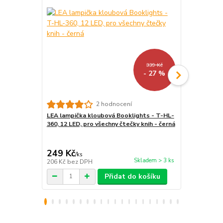
339 Kč
- 27 %
2 hodnocení
LEA lampička kloubová Booklights - T-HL-
Ochranné sk
360, 12 LED, pro všechny čtečky knih - černá
- Screen Pro
pro čtečky k
249 Kč
290 Kč
/
ks
/
ks
Skladem > 3 ks
206 Kč
bez DPH
240 Kč
bez 
Přidat do košíku