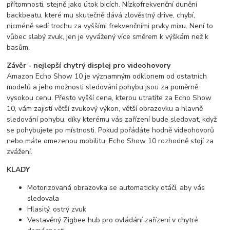
přítomnosti, stejně jako útok bicích. Nízkofrekvenční dunění
backbeatu, které mu skutečně dává zlověstný drive, chybí,
nicméně sedí trochu za vyššími frekvenčními prvky mixu. Není to
vůbec slabý zvuk, jen je vyvážený více směrem k výškám než k
basům.
Závěr - nejlepší chytrý displej pro videohovory
Amazon Echo Show 10 je významným odklonem od ostatních
modelů a jeho možnosti sledování pohybu jsou za poměrně
vysokou cenu. Přesto vyšší cena, kterou utratíte za Echo Show
10, vám zajistí větší zvukový výkon, větší obrazovku a hlavně
sledování pohybu, díky kterému vás zařízení bude sledovat, když
se pohybujete po místnosti. Pokud pořádáte hodně videohovorů
nebo máte omezenou mobilitu, Echo Show 10 rozhodně stojí za
zvážení.
KLADY
Motorizovaná obrazovka se automaticky otáčí, aby vás
sledovala
Hlasitý, ostrý zvuk
Vestavěný Zigbee hub pro ovládání zařízení v chytré