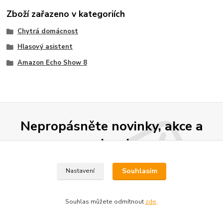
Zboží zařazeno v kategoriích
Chytrá domácnost
Hlasový asistent
Amazon Echo Show 8
Nepropásněte novinky, akce a
slevy!
Souhlasím
Nastavení
Přihlásit se
Souhlasím se
zpracováním osobních údajů
za účelem rozesílky newsletteru.
Souhlas můžete odmítnout
zde
.
Můžete se kdykoli odhlásit. Zasíláme jednou za 14 dní.