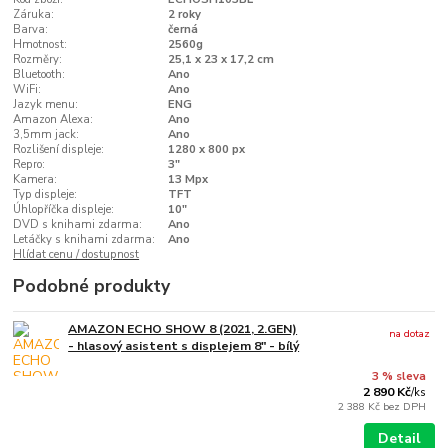
Záruka:
2 roky
Barva:
černá
Hmotnost:
2560g
Rozměry:
25,1 x 23 x 17,2 cm
Bluetooth:
Ano
WiFi:
Ano
Jazyk menu:
ENG
Amazon Alexa:
Ano
3,5mm jack:
Ano
Rozlišení displeje:
1280 x 800 px
Repro:
3"
Kamera:
13 Mpx
Typ displeje:
TFT
Úhlopříčka displeje:
10"
DVD s knihami zdarma:
Ano
Letáčky s knihami zdarma:
Ano
Hlídat cenu / dostupnost
Podobné produkty
AMAZON ECHO SHOW 8 (2021, 2.GEN)
na dotaz
- hlasový asistent s displejem 8" - bílý
3 % sleva
2 890 Kč
/
ks
2 388 Kč
bez DPH
Detail