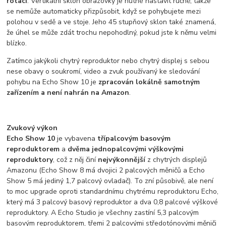
rotaci
. Vertikální sklon obrazovky je nutné nastavit ručně, takže
se nemůže automaticky přizpůsobit, když se pohybujete mezi
polohou v sedě a ve stoje. Jeho 45 stupňový sklon také znamená,
že úhel se může zdát trochu nepohodlný, pokud jste k němu velmi
blízko.
Zatímco jakýkoli chytrý reproduktor nebo chytrý displej s sebou
nese obavy o soukromí, video a zvuk používaný ke sledování
pohybu na Echo Show 10 je
zpracován lokálně samotným
zařízením a není nahrán na Amazon
.
Zvukový výkon
Echo Show 10
je vybavena
třípalcovým basovým
reproduktorem
a
dvěma jednopalcovými výškovými
reproduktory
, což z něj činí
nejvýkonnější
z chytrých displejů
Amazonu (Echo Show 8 má dvojici 2 palcových měničů a Echo
Show 5 má jediný 1,7 palcový ovladač). To zní působivě, ale není
to moc upgrade oproti standardnímu chytrému reproduktoru Echo,
který má 3 palcový basový reproduktor a dva 0,8 palcové výškové
reproduktory. A Echo Studio je všechny zastíní 5,3 palcovým
basovým reproduktorem, třemi 2 palcovými středotónovými měniči