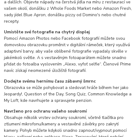
a dalších. Objevte nápady na čerstvá jídla na míru z restaurací ve
vašem okolí, donášku z Whole Foods Market nebo Amazon Fresh,
sady jídel Blue Apron, donášku pizzy od Domino's nebo chutné
recepty.
Umístěte své fotografie na chytrý displej
Pomocí Amazon Photos nebo Facebook fotografií můžete svou
domovskou obrazovku proměnit v digitální rámeček, který využívá
adaptivní barvy, aby vaše oblíbené fotografie vypadaly skvěle v
jakémkoli světle. A s vestavěným fotoaparátem můžete snadno
přidat do fotoalba vyslovením „Alexo, vyfoť selfie“. Členové Prime
navíc získají neomezené úložiště fotografií.
Dodejte svému hernímu času zábavný šmrnc
Obrazovka se může pohybovat a sledovat hráče během her jako
Jeopardy!, Question of the Day, Song Quiz, Common Knowledge a
My Loft, kde navrhujete a spravujete penzion.
Navrženo pro ochranu vašeho soukromí
Obsahuje několik vrstev ochrany soukromí, včetně tlačítka pro
ztlumení mikrofonu/kamery a vestavěné závěrky pro zakrytí
kamery. Pohyb můžete kdykoli snadno zapnout/vypnout pomocí
hlasu, zařízení nebo aplikace Alexa. Zpracování, které pohání