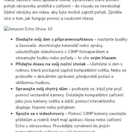
pohyb obrazovky, probíhá v zařízení – do cloudu se neodesílají
žádné obrázky ani videa, aby bylo možné zajistit pohyb. Zjistěte
více o tom, jak funguje provoz a soukromí Alexa.
Sledujte svůj den s připravenou
Alexou
– nastavte budíky
a časovače, zkontrolujte kalendář nebo zprávy,
uskutečňujte videohovory s 13MP fotoaparátem a
streamujte hudbu nebo pořady – to vše
svým hlasem
.
Přidejte Alexu na svůj noční stolek
– Ulehčete si den s
rutinou, která postupně zapíná kompatibilní světla. Nebo se
probuďte s aktuálními zprávami, předpovědí počasí a
oblíbenou hudbou.
Spravujte svůj chytrý dům
– podívejte se, když jste pryč,
pomocí vestavěné kamery. Ovládejte kompatibilní zařízení,
jako jsou kamery, světla a další, pomocí interaktivního
displeje, hlasem nebo pohybem.
Spojte se s videohovory
– Pomocí 13MP kamery zavolejte
přátelům a rodině, kteří mají aplikaci Alexa nebo zařízení
Echo s obrazovkou. Provádějte oznámení do jiných