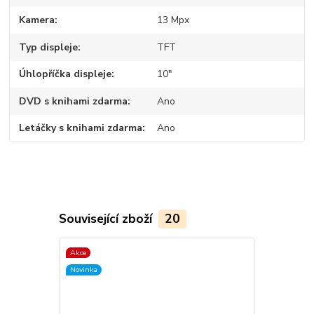
Kamera
13 Mpx
Typ displeje
TFT
Úhlopříčka displeje
10"
DVD s knihami zdarma
Ano
Letáčky s knihami zdarma
Ano
Související zboží
20
Akce
TOP produkt
Novinka
Akce
Novinka