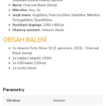
Sidewalk můžete kdykoli vypnout.
Barva
: Charcoal Black (černý)
Mikrofon
: Ano, 2x
Jazyk menu
: Angličtina, Francouzština, Italaština, Němčina,
Portugalština, Španělština
Rozlišení displeje
: 1280 x 800 px
Hlasový asistent
: Amazon Alexa
OBSAH BALENÍ
1x Amazon Echo Show 10 (3. generace, 2023) - Charcoal
Black (černý)
1x nabíjecí adaptér (30W)
1x USB kabel (150cm)
1x rychlý návod
Parametry
Výrobce
Amazon