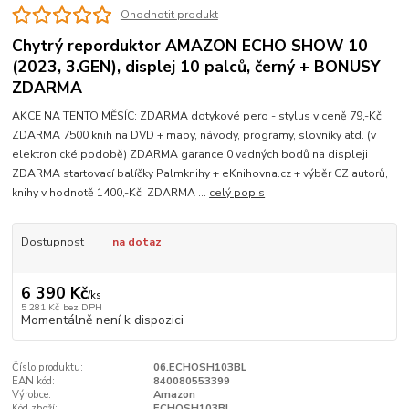
Ohodnotit produkt
Chytrý reporduktor AMAZON ECHO SHOW 10
(2023, 3.GEN), displej 10 palců, černý + BONUSY
ZDARMA
AKCE NA TENTO MĚSÍC: ZDARMA dotykové pero - stylus v ceně 79,-Kč
ZDARMA 7500 knih na DVD + mapy, návody, programy, slovníky atd. (v
elektronické podobě) ZDARMA garance 0 vadných bodů na displeji
ZDARMA startovací balíčky Palmknihy + eKnihovna.cz + výběr CZ autorů,
knihy v hodnotě 1400,-Kč ZDARMA ...
celý popis
Dostupnost
na dotaz
6 390 Kč
/
ks
5 281 Kč
bez DPH
Momentálně není k dispozici
Číslo produktu:
06.ECHOSH103BL
EAN kód:
840080553399
Výrobce:
Amazon
Kód zboží:
ECHOSH103BL