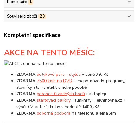
Komentáře
1
Související zboží
20
Kompletní specifikace
AKCE
NA TENTO MĚSÍC:
ZDARMA
dotykové pero - stylus
v ceně
79,-Kč
ZDARMA
7500 knih na DVD
+ mapy, návody, programy,
slovníky atd. (v elektronické podobě)
ZDARMA
garance 0 vadných bodů
na displeji
ZDARMA
startovací balíčky
Palmknihy + eKnihovna.cz +
výběr CZ autorů, knihy v hodnotě
1400,-Kč
ZDARMA
odborná podpora
na telefonu a emailem