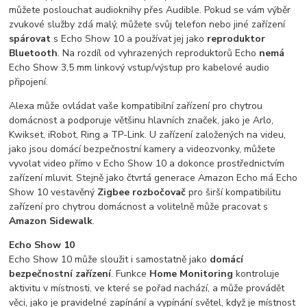
můžete poslouchat audioknihy přes Audible. Pokud se vám výběr
zvukové služby zdá malý, můžete svůj telefon nebo jiné zařízení
spárovat
s Echo Show 10 a používat jej jako
reproduktor
Bluetooth
. Na rozdíl od vyhrazených reproduktorů Echo
nemá
Echo Show 3,5 mm linkový vstup/výstup pro kabelové audio
připojení.
Alexa může ovládat vaše kompatibilní zařízení pro chytrou
domácnost a podporuje většinu hlavních značek, jako je Arlo,
Kwikset, iRobot, Ring a TP-Link. U zařízení založených na videu,
jako jsou domácí bezpečnostní kamery a videozvonky, můžete
vyvolat video přímo v Echo Show 10 a dokonce prostřednictvím
zařízení mluvit. Stejně jako čtvrtá generace Amazon Echo má Echo
Show 10 vestavěný
Zigbee rozbočovač
pro širší kompatibilitu
zařízení pro chytrou domácnost a volitelně může pracovat s
Amazon Sidewalk
.
Echo Show 10
Echo Show 10 může sloužit i samostatně jako
domácí
bezpečnostní zařízení
. Funkce
Home Monitoring
kontroluje
aktivitu v místnosti, ve které se pořad nachází, a může provádět
věci, jako je pravidelné zapínání a vypínání světel, když je místnost