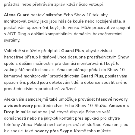
prázdná, nebo přehrávání zpráv, když někdo vstoupí.
Alexa Guard
nastaví mikrofon Echo Show 10 tak, aby
monitoroval zvuky, jako jsou hlásiče kouře nebo rozbíjení skla, a
posílal vám upozornění, když jste venku. Může pracovat ve spojení
s ADT, Ring a dalšími kompatibilními domácími bezpečnostními
systémy.
Volitelně si můžete předplatit
Guard Plus
, abyste získali
handsfree přístup k tísňové lince dostupné prostřednictvím Show,
spolu s dalšími možnostmi pro domácí monitorování. I když to
zatím ještě není k dispozici, Amazon plánuje přidat do Show 10
kamerové monitorování prostřednictvím
Guard Plus
, posílat vám
upozornění, pokud jsou detekováni lidé, a dokonce spustit sirénu
prostřednictvím reproduktorů zařízení.
Alexa vám samozřejmě také umožňuje provádět
hlasové hovory
a videohovory
prostřednictvím Echo Show 10. Služba
Amazon’s
Drop In
může volat na jiné chytré displeje Echo ve vaší
domácnosti nebo na jakýkoli kontakt přes aplikaci pro chytré
telefony Alexa. Pokud nechcete procházet službou Amazon, jsou
k dispozici také
hovory přes Skype
. Kromě toho můžete