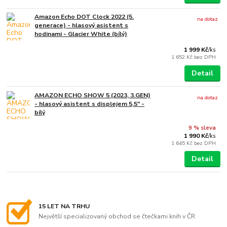
Amazon Echo DOT Clock 2022 (5.
na dotaz
generace) - hlasový asistent s
hodinami - Glacier White (bílý)
1 999 Kč
/
ks
1 652 Kč
bez DPH
Detail
AMAZON ECHO SHOW 5 (2023, 3.GEN)
na dotaz
- hlasový asistent s displejem 5,5" -
bílý
9 % sleva
1 990 Kč
/
ks
1 645 Kč
bez DPH
Detail
15 LET NA TRHU
Největší specializovaný obchod se čtečkami knih v ČR