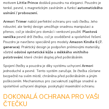
motivem
Little Prince
dodává pouzdru na eleganci. Pouzdro je
tenké, pevné, s magnetickým zavíráním a funkcí
automatického
usínání / probouzení.
Armori Trimer
nabízí perfektní ochranu pro vaši čtečku. Jeho
robustní, ale tenký design umožňuje snadnou manipulaci a
přenos, což je ideální pro domácí i venkovní použití.
Plastová
vanička
pevně drží čtečku, což je osvědčené a spolehlivé řešení.
Pouzdro je navrženo speciálně pro modely
Amazon Kindle 6 (7.
generace)
. Praktický design je podpořen prémiovými materiály,
včetně
odolné syntetické kůže
a
měkkého vnitřního
polstrování
, které chrání displej před poškrábáním.
Spojení čtečky a pouzdra je díky systému uchycení
Armori
jednoduché a pevné. Tento systém zaručuje, že čtečka zůstane
bezpečně na svém místě, chráněna před poškrábáním a jiným
poškozením. Mechanismus pro zacvaknutí zajišťuje snadné a
spolehlivé uchycení displeje, poskytující maximální ochranu.
DOKONALÁ OCHRANA PRO VAŠI
ČTEČKU