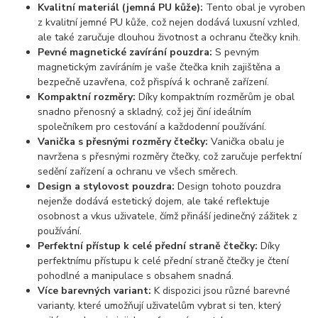
Kvalitní materiál (jemná PU kůže):
Tento obal je vyroben
z kvalitní jemné PU kůže, což nejen dodává luxusní vzhled,
ale také zaručuje dlouhou životnost a ochranu čtečky knih.
Pevné magnetické zavírání pouzdra:
S pevným
magnetickým zavíráním je vaše čtečka knih zajištěna a
bezpečně uzavřena, což přispívá k ochraně zařízení.
Kompaktní rozměry:
Díky kompaktním rozměrům je obal
snadno přenosný a skladný, což jej činí ideálním
společníkem pro cestování a každodenní používání.
Vanička s přesnými rozměry čtečky:
Vanička obalu je
navržena s přesnými rozměry čtečky, což zaručuje perfektní
sedění zařízení a ochranu ve všech směrech.
Design a stylovost pouzdra:
Design tohoto pouzdra
nejenže dodává estetický dojem, ale také reflektuje
osobnost a vkus uživatele, čímž přináší jedinečný zážitek z
používání.
Perfektní přístup k celé přední straně čtečky:
Díky
perfektnímu přístupu k celé přední straně čtečky je čtení
pohodlné a manipulace s obsahem snadná.
Více barevných variant:
K dispozici jsou různé barevné
varianty, které umožňují uživatelům vybrat si ten, který