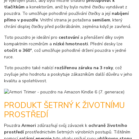
je vykrojen plast, aby bylo možné snadno
přistupovat k
tlačítkům
a konektorům, aniž by bylo nutné čtečku vyndávat z
pouzdra. To umožňuje pohodlné používání čtečky a její
nabíjení
přímo v pouzdře
. Vnitřní strana je potažena
semišem
, který
chrání displej čtečky před poškrábáním, zejména když je zavřená.
Toto pouzdro je ideální pro
cestování
a přenášení díky svým
kompaktním rozměrům a
nízké hmotnosti
. Přední desky lze
otočit o 360°
, což umožňuje pohodlné držení pouzdra v jedné
ruce.
Toto pouzdro také nabízí
rozšířenou záruku na 3 roky
, což
zvyšuje jeho hodnotu a poskytuje zákazníkům další důvěru v jeho
kvalitu a spolehlivost.
PRODUKT ŠETRNÝ K ŽIVOTNÍMU
PROSTŘEDÍ
Pouzdra
Armori
zdůrazňují svůj závazek k
ochraně životního
prostředí
prostřednictvím šetrných výrobních postupů. Tištěním
pomocí
solární energie
tyto obaly snižují svou
uhlíkovou stopu