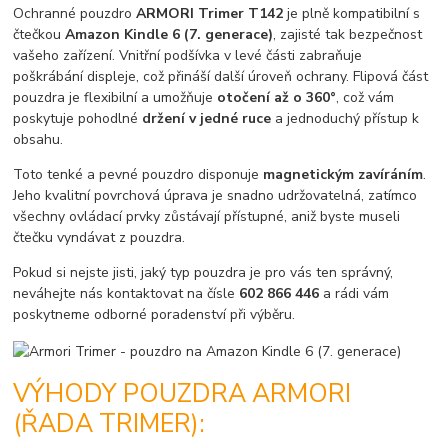
Ochranné pouzdro
ARMORI Trimer T142
je plně kompatibilní s
čtečkou
Amazon Kindle 6 (7. generace)
, zajisté tak bezpečnost
vašeho zařízení. Vnitřní podšívka v levé části zabraňuje
poškrábání displeje, což přináší další úroveň ochrany. Flipová část
pouzdra je flexibilní a umožňuje
otočení až o 360°
, což vám
poskytuje pohodlné
držení v jedné ruce
a jednoduchý přístup k
obsahu.
Toto tenké a pevné pouzdro disponuje
magnetickým zavíráním
.
Jeho kvalitní povrchová úprava je snadno udržovatelná, zatímco
všechny ovládací prvky zůstávají přístupné, aniž byste museli
čtečku vyndávat z pouzdra.
Pokud si nejste jisti, jaký typ pouzdra je pro vás ten správný,
neváhejte nás kontaktovat na čísle
602 866 446
a rádi vám
poskytneme odborné poradenství při výběru.
VÝHODY POUZDRA ARMORI
(ŘADA TRIMER):