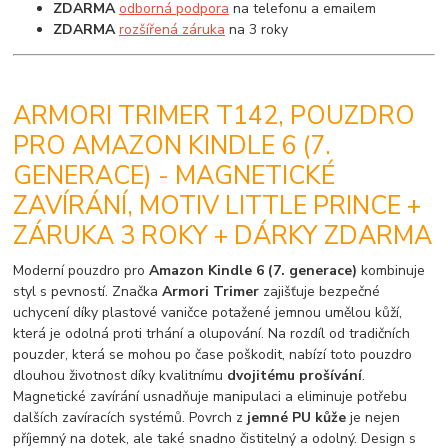
ZDARMA
odborná podpora
na telefonu a emailem
ZDARMA
rozšířená záruka
na 3 roky
ARMORI TRIMER T142, POUZDRO
PRO AMAZON KINDLE 6 (7.
GENERACE) - MAGNETICKÉ
ZAVÍRÁNÍ, MOTIV LITTLE PRINCE +
ZÁRUKA 3 ROKY + DÁRKY ZDARMA
Moderní pouzdro pro
Amazon Kindle 6 (7. generace)
kombinuje
styl s pevností. Značka
Armori Trimer
zajišťuje bezpečné
uchycení díky plastové vaničce potažené jemnou umělou kůží,
která je odolná proti trhání a olupování. Na rozdíl od tradičních
pouzder, která se mohou po čase poškodit, nabízí toto pouzdro
dlouhou životnost díky kvalitnímu
dvojitému prošívání
.
Magnetické zavírání usnadňuje manipulaci a eliminuje potřebu
dalších zavíracích systémů. Povrch z
jemné PU kůže
je nejen
příjemný na dotek, ale také snadno čistitelný a odolný. Design s