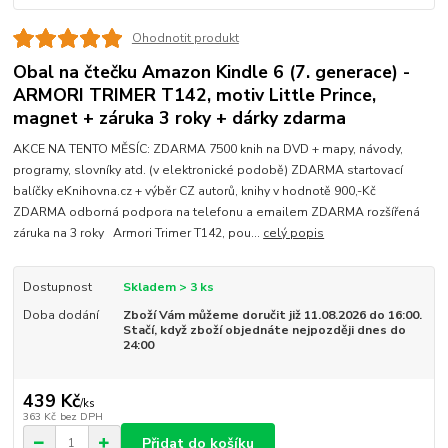
Ohodnotit produkt
Obal na čtečku Amazon Kindle 6 (7. generace) -
ARMORI TRIMER T142, motiv Little Prince,
magnet + záruka 3 roky + dárky zdarma
AKCE NA TENTO MĚSÍC: ZDARMA 7500 knih na DVD + mapy, návody,
programy, slovníky atd. (v elektronické podobě) ZDARMA startovací
balíčky eKnihovna.cz + výběr CZ autorů, knihy v hodnotě 900,-Kč
ZDARMA odborná podpora na telefonu a emailem ZDARMA rozšířená
záruka na 3 roky Armori Trimer T142, pou...
celý popis
Dostupnost
Skladem > 3 ks
Doba dodání
Zboží Vám můžeme doručit již 11.08.2026 do 16:00.
Stačí, když zboží objednáte nejpozději dnes do
24:00
439 Kč
/
ks
363 Kč
bez DPH
Přidat do košíku