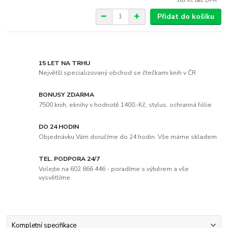
363 Kč
bez DPH
Přidat do košíku
15 LET NA TRHU
Největší specializovaný obchod se čtečkami knih v ČR
BONUSY ZDARMA
7500 knih, eknihy v hodnotě 1400,-Kč, stylus, ochranná fólie
DO 24 HODIN
Objednávku Vám doručíme do 24 hodin. Vše máme skladem
TEL. PODPORA 24/7
Volejte na 602 866 446 - poradíme s výběrem a vše
vysvětlíme
Kompletní specifikace