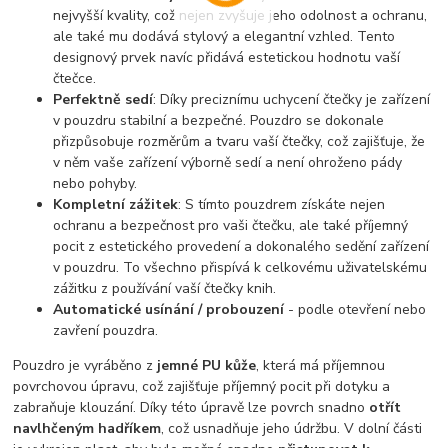
nejvyšší kvality, což nejen zvyšuje jeho odolnost a ochranu,
ale také mu dodává stylový a elegantní vzhled. Tento
designový prvek navíc přidává estetickou hodnotu vaší
čtečce.
Perfektně sedí
: Díky preciznímu uchycení čtečky je zařízení
v pouzdru stabilní a bezpečné. Pouzdro se dokonale
přizpůsobuje rozměrům a tvaru vaší čtečky, což zajišťuje, že
v něm vaše zařízení výborně sedí a není ohroženo pády
nebo pohyby.
Kompletní zážitek
: S tímto pouzdrem získáte nejen
ochranu a bezpečnost pro vaši čtečku, ale také příjemný
pocit z estetického provedení a dokonalého sedění zařízení
v pouzdru. To všechno přispívá k celkovému uživatelskému
zážitku z používání vaší čtečky knih.
Automatické usínání / probouzení
- podle otevření nebo
zavření pouzdra.
Pouzdro je vyráběno z
jemné PU kůže
, která má příjemnou
povrchovou úpravu, což zajišťuje příjemný pocit při dotyku a
zabraňuje klouzání. Díky této úpravě lze povrch snadno
otřít
navlhčeným hadříkem
, což usnadňuje jeho údržbu. V dolní části