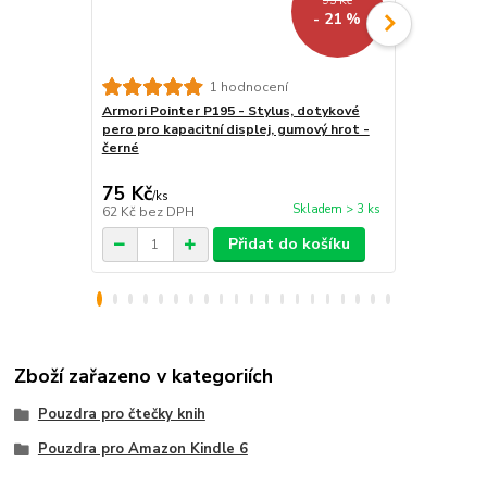
95 Kč
- 21 %
1 hodnocení
Armori Pointer P195 - Stylus, dotykové
Stojánek na
pero pro kapacitní displej, gumový hrot -
BL01 - polo
černé
tablet / tel
75 Kč
259 Kč
/
ks
/
ks
Skladem > 3 ks
62 Kč
bez DPH
214 Kč
bez 
Přidat do košíku
Zboží zařazeno v kategoriích
Pouzdra pro čtečky knih
Pouzdra pro Amazon Kindle 6