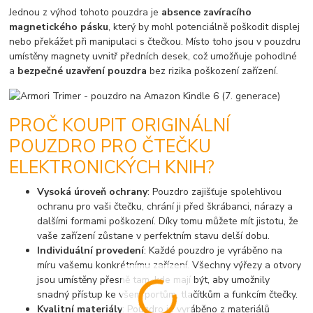
Jednou z výhod tohoto pouzdra je
absence zavíracího
magnetického pásku
, který by mohl potenciálně poškodit displej
nebo překážet při manipulaci s čtečkou. Místo toho jsou v pouzdru
umístěny magnety uvnitř předních desek, což umožňuje pohodlné
a
bezpečné uzavření pouzdra
bez rizika poškození zařízení.
PROČ KOUPIT ORIGINÁLNÍ
POUZDRO PRO ČTEČKU
ELEKTRONICKÝCH KNIH?
Vysoká úroveň ochrany
: Pouzdro zajišťuje spolehlivou
ochranu pro vaši čtečku, chrání ji před škrábanci, nárazy a
dalšími formami poškození. Díky tomu můžete mít jistotu, že
vaše zařízení zůstane v perfektním stavu delší dobu.
Individuální provedení
: Každé pouzdro je vyráběno na
míru vašemu konkrétnímu zařízení. Všechny výřezy a otvory
jsou umístěny přesně tam, kde mají být, aby umožnily
snadný přístup ke všem portům, tlačítkům a funkcím čtečky.
Kvalitní materiály
: Pouzdro je vyráběno z materiálů