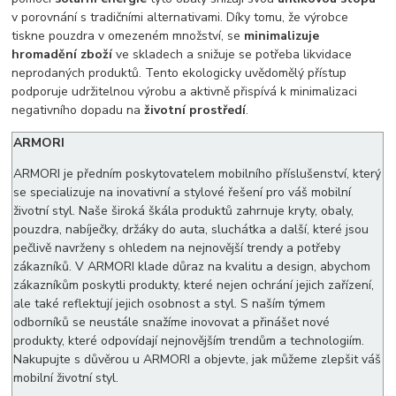
v porovnání s tradičními alternativami. Díky tomu, že výrobce
tiskne pouzdra v omezeném množství, se
minimalizuje
hromadění zboží
ve skladech a snižuje se potřeba likvidace
neprodaných produktů. Tento ekologicky uvědomělý přístup
podporuje udržitelnou výrobu a aktivně přispívá k minimalizaci
negativního dopadu na
životní prostředí
.
ARMORI
ARMORI je předním poskytovatelem mobilního příslušenství, který
se specializuje na inovativní a stylové řešení pro váš mobilní
životní styl. Naše široká škála produktů zahrnuje kryty, obaly,
pouzdra, nabíječky, držáky do auta, sluchátka a další, které jsou
pečlivě navrženy s ohledem na nejnovější trendy a potřeby
zákazníků. V ARMORI klade důraz na kvalitu a design, abychom
zákazníkům poskytli produkty, které nejen ochrání jejich zařízení,
ale také reflektují jejich osobnost a styl. S naším týmem
odborníků se neustále snažíme inovovat a přinášet nové
produkty, které odpovídají nejnovějším trendům a technologiím.
Nakupujte s důvěrou u ARMORI a objevte, jak můžeme zlepšit váš
mobilní životní styl.