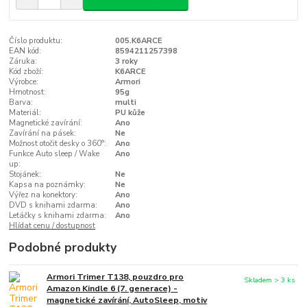
Číslo produktu:
005.K6ARCE
EAN kód:
8594211257398
Záruka:
3 roky
Kód zboží:
K6ARCE
Výrobce:
Armori
Hmotnost:
95g
Barva:
multi
Materiál:
PU kůže
Magnetické zavírání:
Ano
Zavírání na pásek:
Ne
Možnost otočit desky o 360°:
Ano
Funkce Auto sleep / Wake
Ano
up:
Stojánek:
Ne
Kapsa na poznámky:
Ne
Výřez na konektory:
Ano
DVD s knihami zdarma:
Ano
Letáčky s knihami zdarma:
Ano
Hlídat cenu / dostupnost
Podobné produkty
Armori Trimer T138, pouzdro pro
Skladem > 3 ks
Amazon Kindle 6 (7. generace) -
magnetické zavírání, AutoSleep, motiv