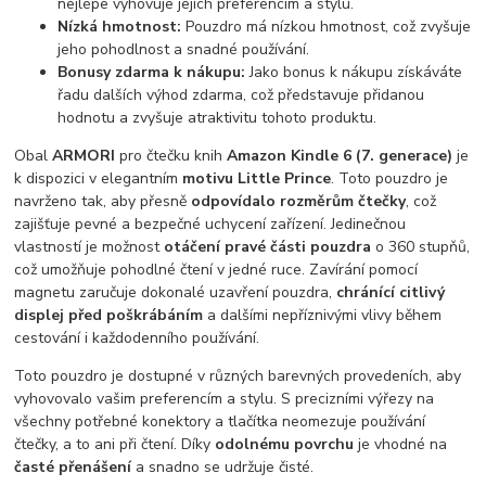
nejlépe vyhovuje jejich preferencím a stylu.
Nízká hmotnost:
Pouzdro má nízkou hmotnost, což zvyšuje
jeho pohodlnost a snadné používání.
Bonusy zdarma k nákupu:
Jako bonus k nákupu získáváte
řadu dalších výhod zdarma, což představuje přidanou
hodnotu a zvyšuje atraktivitu tohoto produktu.
Obal
ARMORI
pro čtečku knih
Amazon Kindle 6 (7. generace)
je
k dispozici v elegantním
motivu Little Prince
. Toto pouzdro je
navrženo tak, aby přesně
odpovídalo rozměrům čtečky
, což
zajišťuje pevné a bezpečné uchycení zařízení. Jedinečnou
vlastností je možnost
otáčení pravé části pouzdra
o 360 stupňů,
což umožňuje pohodlné čtení v jedné ruce. Zavírání pomocí
magnetu zaručuje dokonalé uzavření pouzdra,
chránící citlivý
displej před poškrábáním
a dalšími nepříznivými vlivy během
cestování i každodenního používání.
Toto pouzdro je dostupné v různých barevných provedeních, aby
vyhovovalo vašim preferencím a stylu. S precizními výřezy na
všechny potřebné konektory a tlačítka neomezuje používání
čtečky, a to ani při čtení. Díky
odolnému povrchu
je vhodné na
časté přenášení
a snadno se udržuje čisté.