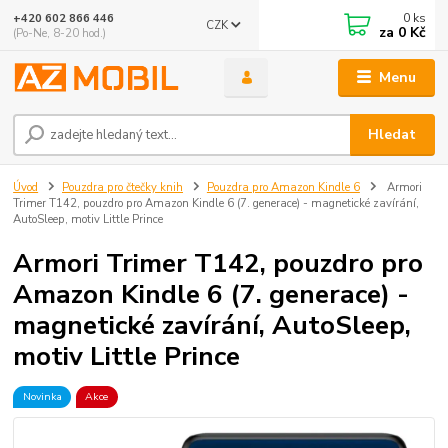
0
ks
+420 602 866 446
CZK
za
0 Kč
(Po-Ne, 8-20 hod.)
Menu
Hledat
Úvod
Pouzdra pro čtečky knih
Pouzdra pro Amazon Kindle 6
Armori
Trimer T142, pouzdro pro Amazon Kindle 6 (7. generace) - magnetické zavírání,
AutoSleep, motiv Little Prince
Armori Trimer T142, pouzdro pro
Amazon Kindle 6 (7. generace) -
magnetické zavírání, AutoSleep,
motiv Little Prince
Novinka
Akce