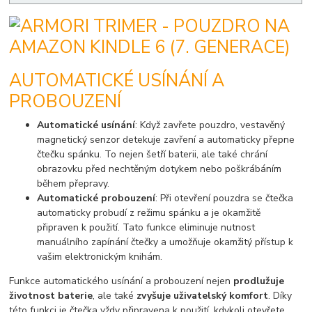
AUTOMATICKÉ USÍNÁNÍ A
PROBOUZENÍ
Automatické usínání
: Když zavřete pouzdro, vestavěný
magnetický senzor detekuje zavření a automaticky přepne
čtečku spánku. To nejen šetří baterii, ale také chrání
obrazovku před nechtěným dotykem nebo poškrábáním
během přepravy.
Automatické probouzení
: Při otevření pouzdra se čtečka
automaticky probudí z režimu spánku a je okamžitě
připraven k použití. Tato funkce eliminuje nutnost
manuálního zapínání čtečky a umožňuje okamžitý přístup k
vašim elektronickým knihám.
Funkce automatického usínání a probouzení nejen
prodlužuje
životnost baterie
, ale také
zvyšuje uživatelský komfort
. Díky
této funkci je čtečka vždy připravena k použití, kdykoli otevřete