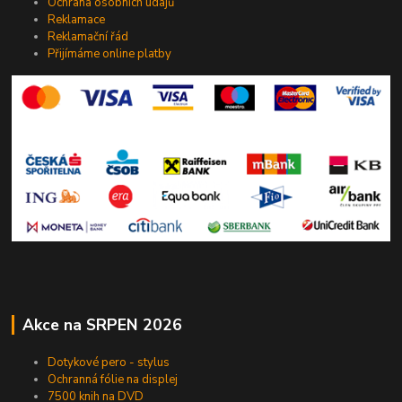
Ochrana osobních údajů
Reklamace
Reklamační řád
Přijímáme online platby
Akce na SRPEN 2026
Dotykové pero - stylus
Ochranná fólie na displej
7500 knih na DVD