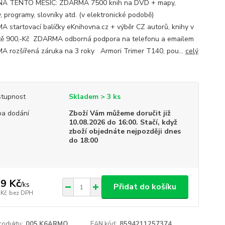
NA TENTO MĚSÍC: ZDARMA 7500 knih na DVD + mapy,
, programy, slovníky atd. (v elektronické podobě)
 startovací balíčky eKnihovna.cz + výběr CZ autorů, knihy v
ě 900,-Kč ZDARMA odborná podpora na telefonu a emailem
 rozšířená záruka na 3 roky Armori Trimer T140, pou...
celý
tupnost
Skladem > 3 ks
a dodání
Zboží Vám můžeme doručit již
10.08.2026 do 16:00. Stačí, když
zboží objednáte nejpozději dnes
do 18:00
9 Kč
/
ks
Přidat do košíku
 Kč
bez DPH
roduktu:
005.K6ARMO
EAN kód:
8594211257374