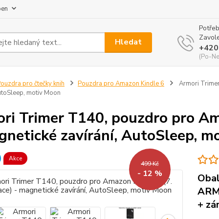
pen
Potřeb
Zavole
Hledat
+420
(Po-Ne
ouzdra pro čtečky knih
Pouzdra pro Amazon Kindle 6
Armori Trimer
AutoSleep, motiv Moon
ri Trimer T140, pouzdro pro Am
gnetické zavírání, AutoSleep, m
Akce
499 Kč
- 12 %
Obal
ARM
+ zá