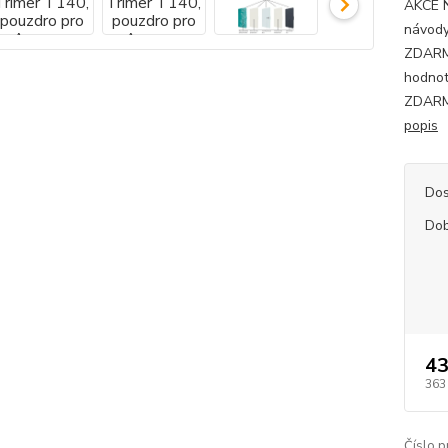
AKCE 
návody
ZDARMA
hodnot
ZDARMA
popis
Dos
Dob
43
363
Číslo p