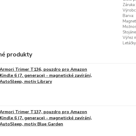
Záruka:
Výrobc
Barva:
Magneti
Možnost
Stojáne
Výřez n
Letáčky
é produkty
Armori Trimer T136, pouzdro pro Amazon
Kindle 6 (7. generace) - magnetické zavírání,
AutoSleep, motiv Library
Armori Trimer T137, pouzdro pro Amazon
Kindle 6 (7. generace) - magnetické zavírání,
AutoSleep, motiv Blue Garden