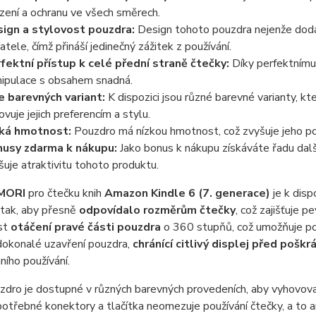
ízení a ochranu ve všech směrech.
ign a stylovost pouzdra:
Design tohoto pouzdra nejenže dodáv
vatele, čímž přináší jedinečný zážitek z používání.
fektní přístup k celé přední straně čtečky:
Díky perfektnímu 
ipulace s obsahem snadná.
e barevných variant:
K dispozici jsou různé barevné varianty, kt
ovuje jejich preferencím a stylu.
ká hmotnost:
Pouzdro má nízkou hmotnost, což zvyšuje jeho po
usy zdarma k nákupu:
Jako bonus k nákupu získáváte řadu dal
šuje atraktivitu tohoto produktu.
MORI
pro čtečku knih
Amazon Kindle 6 (7. generace)
je k disp
 tak, aby přesně
odpovídalo rozměrům čtečky
, což zajišťuje 
st
otáčení pravé části pouzdra
o 360 stupňů, což umožňuje poh
dokonalé uzavření pouzdra,
chránící citlivý displej před pošk
ího používání.
dro je dostupné v různých barevných provedeních, aby vyhovoval
otřebné konektory a tlačítka neomezuje používání čtečky, a to an