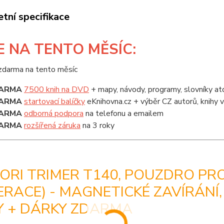
tní specifikace
E
NA TENTO MĚSÍC:
ARMA
7500 knih na DVD
+ mapy, návody, programy, slovníky at
ARMA
startovací balíčky
eKnihovna.cz + výběr CZ autorů, knihy
ARMA
odborná podpora
na telefonu a emailem
ARMA
rozšířená záruka
na 3 roky
RI TRIMER T140, POUZDRO PRO
RACE) - MAGNETICKÉ ZAVÍRÁNÍ
Y + DÁRKY ZDARMA