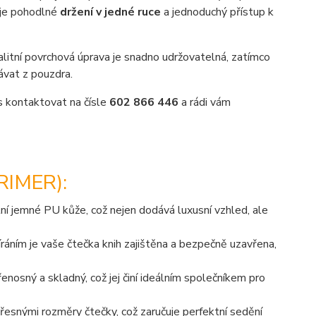
uje pohodlné
držení v jedné ruce
a jednoduchý přístup k
valitní povrchová úprava je snadno udržovatelná, zatímco
dávat z pouzdra.
ás kontaktovat na čísle
602 866 446
a rádi vám
IMER):
ní jemné PU kůže, což nejen dodává luxusní vzhled, ale
ním je vaše čtečka knih zajištěna a bezpečně uzavřena,
osný a skladný, což jej činí ideálním společníkem pro
řesnými rozměry čtečky, což zaručuje perfektní sedění