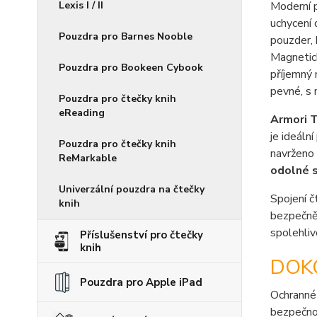
Lexis I / II
Moderní 
uchycení 
Pouzdra pro Barnes Nooble
pouzder, 
Magnetick
Pouzdra pro Bookeen Cybook
příjemný 
pevné, s 
Pouzdra pro čtečky knih
eReading
Armori T
je ideální
Pouzdra pro čtečky knih
navrženo
ReMarkable
odolné 
Univerzální pouzdra na čtečky
Spojení č
knih
bezpečně 
spolehliv
Příslušenství pro čtečky
knih
DOK
Pouzdra pro Apple iPad
Ochranné
bezpečnos