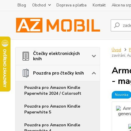
Blog
Obchod
Doprava a platba
Kontakt
Akce na sr
Úvod
P
Čtečky elektronických
zavírání, 
knih
Armo
Pouzdra pro čtečky knih
- ma
Pouzdra pro Amazon Kindle
Paperwhite 2024 / Colorsoft
Novinka
Pouzdra pro Amazon Kindle
Paperwhite 5
Pouzdra pro Amazon Kindle
Paperwhite 4