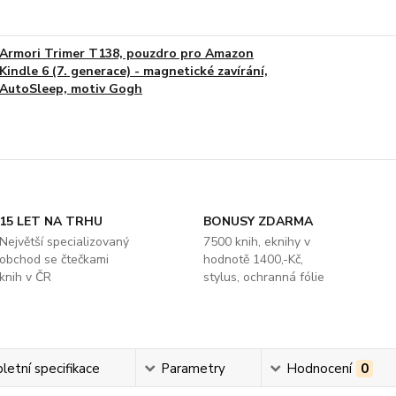
Armori Trimer T138, pouzdro pro Amazon
Kindle 6 (7. generace) - magnetické zavírání,
AutoSleep, motiv Gogh
15 LET NA TRHU
BONUSY ZDARMA
Největší specializovaný
7500 knih, eknihy v
obchod se čtečkami
hodnotě 1400,-Kč,
knih v ČR
stylus, ochranná fólie
etní specifikace
Parametry
Hodnocení
0