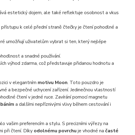
á estetický dojem, ale také reflektuje osobnost a vkus
přístupu k celé přední straně čtečky je čtení pohodlné a
eré umožňují uživatelům vybrat si ten, který nejlépe
hodlnost a snadné používání.
ších výhod zdarma, což představuje přidanou hodnotu a
ozici v elegantním
motivu Moon
. Toto pouzdro je
pevné a bezpečné uchycení zařízení. Jedinečnou vlastností
odlné čtení v jedné ruce. Zavírání pomocí magnetu
rábáním
a dalšími nepříznivými vlivy během cestování i
o vašim preferencím a stylu. S precizními výřezy na
i při čtení. Díky
odolnému povrchu
je vhodné na
časté