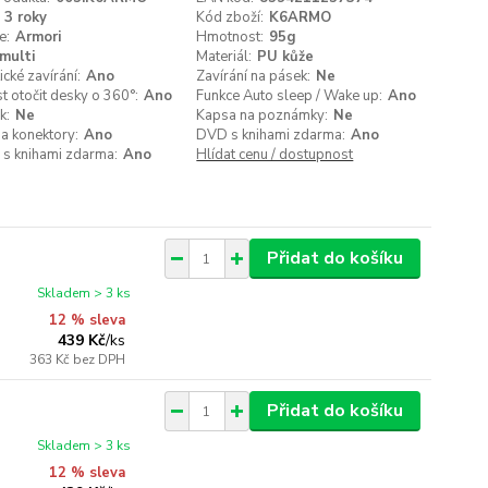
3 roky
Kód zboží:
K6ARMO
e:
Armori
Hmotnost:
95g
multi
Materiál:
PU kůže
cké zavírání:
Ano
Zavírání na pásek:
Ne
 otočit desky o 360°:
Ano
Funkce Auto sleep / Wake up:
Ano
k:
Ne
Kapsa na poznámky:
Ne
a konektory:
Ano
DVD s knihami zdarma:
Ano
 s knihami zdarma:
Ano
Hlídat cenu / dostupnost
Přidat do košíku
Skladem > 3 ks
12 % sleva
439 Kč
/
ks
363 Kč
bez DPH
Přidat do košíku
Skladem > 3 ks
12 % sleva