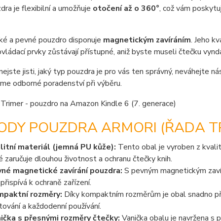
dra je flexibilní a umožňuje
otočení až o 360°
, což vám poskyt
ké a pevné pouzdro disponuje
magnetickým zavíráním
. Jeho k
vládací prvky zůstávají přístupné, aniž byste museli čtečku vyn
nejste jisti, jaký typ pouzdra je pro vás ten správný, neváhejte n
me odborné poradenství při výběru.
ODY POUZDRA ARMORI (ŘADA TR
litní materiál (jemná PU kůže):
Tento obal je vyroben z kvalit
é zaručuje dlouhou životnost a ochranu čtečky knih.
né magnetické zavírání pouzdra:
S pevným magnetickým zavírá
 přispívá k ochraně zařízení.
paktní rozměry:
Díky kompaktním rozměrům je obal snadno přen
tování a každodenní používání.
ička s přesnými rozměry čtečky:
Vanička obalu je navržena s p