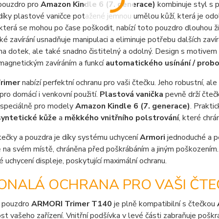
pouzdro pro
Amazon Kindle 6 (7. generace)
kombinuje styl s 
díky plastové vaničce potažené jemnou umělou kůží, která je odoln
která se mohou po čase poškodit, nabízí toto pouzdro dlouhou ž
é zavírání usnadňuje manipulaci a eliminuje potřebu dalších zaví
na dotek, ale také snadno čistitelný a odolný. Design s motivem
magnetickým zavíráním a funkcí
automatického usínání / probo
rimer
nabízí perfektní ochranu pro vaši čtečku. Jeho robustní, a
 pro domácí i venkovní použití.
Plastová vanička
pevně drží čtečk
 speciálně pro modely
Amazon Kindle 6 (7. generace)
. Prakti
syntetické kůže
a
měkkého vnitřního polstrování
, které chrá
tečky a pouzdra je díky systému uchycení
Armori
jednoduché a p
na svém místě, chráněna před poškrábáním a jiným poškozením. 
é uchycení displeje, poskytující maximální ochranu.
ONALÁ OCHRANA PRO VAŠI ČTE
 pouzdro
ARMORI Trimer T140
je plně kompatibilní s čtečkou
t vašeho zařízení. Vnitřní podšívka v levé části zabraňuje poškráb