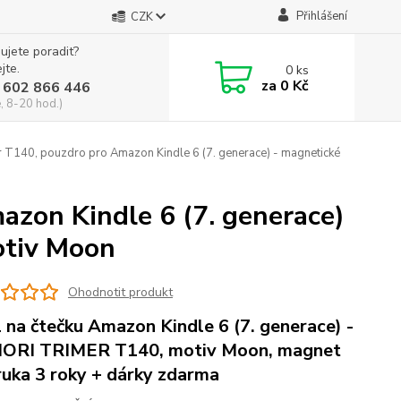
Přihlášení
CZK
ujete poradit?
jte.
0
ks
za
0 Kč
 602 866 446
, 8-20 hod.)
 T140, pouzdro pro Amazon Kindle 6 (7. generace) - magnetické
azon Kindle 6 (7. generace)
otiv Moon
Ohodnotit produkt
 na čtečku Amazon Kindle 6 (7. generace) -
ORI TRIMER T140, motiv Moon, magnet
ruka 3 roky + dárky zdarma