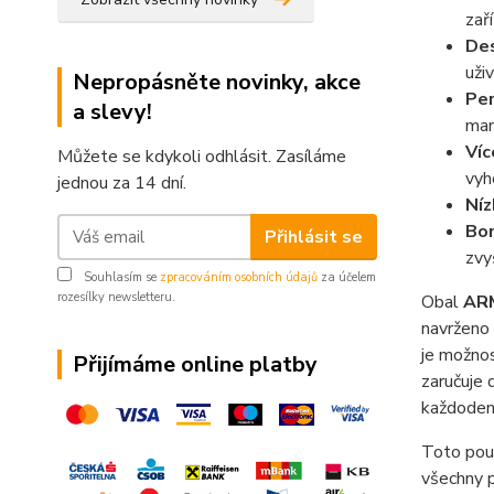
zař
Des
uži
Nepropásněte novinky, akce
Per
a slevy!
man
Víc
Můžete se kdykoli odhlásit. Zasíláme
vyh
jednou za 14 dní.
Níz
Bon
Přihlásit se
zvy
Souhlasím se
zpracováním osobních údajů
za účelem
rozesílky newsletteru.
Obal
AR
navrženo
je možno
Přijímáme online platby
zaručuje 
každodenn
Toto pouz
všechny p