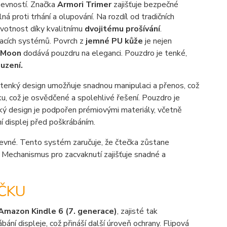
pevností. Značka
Armori Trimer
zajišťuje bezpečné
á proti trhání a olupování. Na rozdíl od tradičních
ivotnost díky kvalitnímu
dvojitému prošívání
.
racích systémů. Povrch z
jemné PU kůže
je nejen
Moon
dodává pouzdru na eleganci. Pouzdro je tenké,
uzení.
le tenký design umožňuje snadnou manipulaci a přenos, což
u, což je osvědčené a spolehlivé řešení. Pouzdro je
cký design je podpořen prémiovými materiály, včetně
ní displej před poškrábáním.
evné. Tento systém zaručuje, že čtečka zůstane
Mechanismus pro zacvaknutí zajišťuje snadné a
ČKU
Amazon Kindle 6 (7. generace)
, zajisté tak
ání displeje, což přináší další úroveň ochrany. Flipová