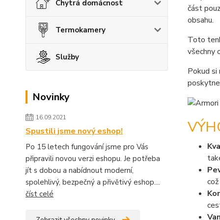
Chytrá domácnost
část pouz
obsahu.
Termokamery
Toto ten
všechny o
Služby
Pokud si 
poskytne
Novinky
16.09.2021
VÝH
Spustili jsme nový eshop!
Kva
Po 15 letech fungování jsme pro Vás
tak
připravili novou verzi eshopu. Je potřeba
Pev
jít s dobou a nabídnout moderní,
což
spolehlivý, bezpečný a přivětivý eshop....
Kom
číst celé
ces
Van
Zobrazit všechny novinky