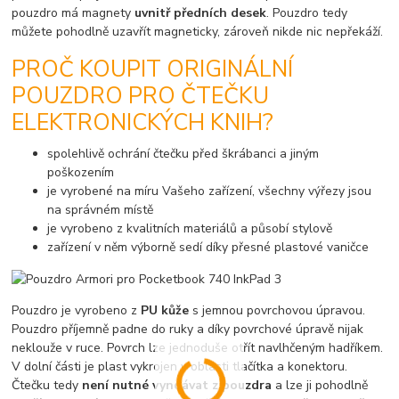
pouzdro má magnety
uvnitř předních desek
. Pouzdro tedy
můžete pohodlně uzavřít magneticky, zároveň nikde nic nepřekáží.
PROČ KOUPIT ORIGINÁLNÍ
POUZDRO PRO ČTEČKU
ELEKTRONICKÝCH KNIH?
spolehlivě ochrání čtečku před škrábanci a jiným
poškozením
je vyrobené na míru Vašeho zařízení, všechny výřezy jsou
na správném místě
je vyrobeno z kvalitních materiálů a působí stylově
zařízení v něm výborně sedí díky přesné plastové vaničce
Pouzdro je vyrobeno z
PU kůže
s jemnou povrchovou úpravou.
Pouzdro příjemně padne do ruky a díky povrchové úpravě nijak
neklouže v ruce. Povrch lze jednoduše otřít navlhčeným hadříkem.
V dolní části je plast vykrojen v oblasti tlačítka a konektoru.
Čtečku tedy
není nutné vyndávat z pouzdra
a lze ji pohodlně