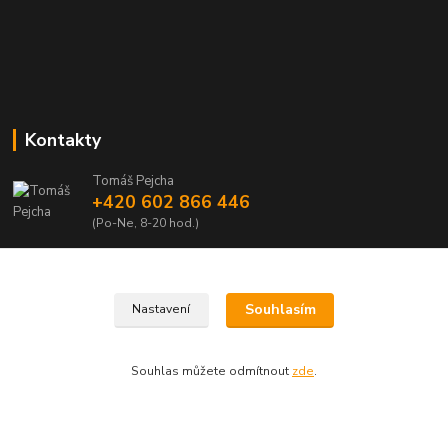
Kontakty
Tomáš Pejcha
+420 602 866 446
(Po-Ne, 8-20 hod.)
info@azmobil.cz
Souhlasím
Nastavení
Souhlas můžete odmítnout
zde
.
Veškeré texty a popisy vytvořil Tomáš Pejcha - 2009-2026 © AZMOBIL.CZ
Vytvořeno na
Eshop-rychle.cz