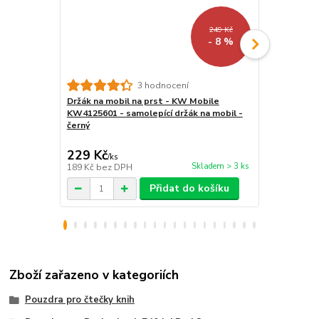
249 Kč
- 8 %
3 hodnocení
Držák na mobil na prst - KW Mobile
Vodotěsné 
KW4125601 - samolepící držák na mobil -
čtečku/tab
černý
- univerzál
průhledné, p
229 Kč
299 Kč
/
ks
/
ks
Skladem > 3 ks
189 Kč
bez DPH
247 Kč
bez 
Přidat do košíku
Zboží zařazeno v kategoriích
Pouzdra pro čtečky knih