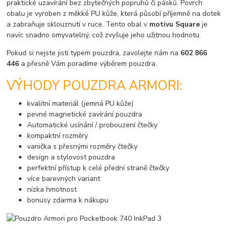
praktické uzavírání bez zbytečných popruhů či pásků. Povrch
obalu je vyroben z měkké PU kůže, která působí příjemně na dotek
a zabraňuje sklouznutí v ruce. Tento obal v
motivu Square
je
navíc snadno omyvatelný, což zvyšuje jeho užitnou hodnotu.
Pokud si nejste jisti typem pouzdra, zavolejte nám na
602 866
446
a přesně Vám poradíme výběrem pouzdra.
VÝHODY POUZDRA ARMORI:
kvalitní materiál (jemná PU kůže)
pevné magnetické zavírání pouzdra
Automatické usínání / probouzení čtečky
kompaktní rozměry
vanička s přesnými rozměry čtečky
design a stylovost pouzdra
perfektní přístup k celé přední straně čtečky
více barevných variant
nízka hmotnost
bonusy zdarma k nákupu