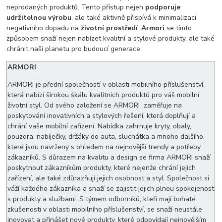
neprodaných produktů. Tento přístup nejen
podporuje
udržitelnou výrobu
, ale také aktivně přispívá k minimalizaci
negativního dopadu na
životní prostředí
.
Armori
se tímto
způsobem snaží nejen nabízet kvalitní a stylové produkty, ale také
chránit naši planetu pro budoucí generace.
ARMORI
ARMORI je přední společností v oblasti mobilního příslušenství,
která nabízí širokou škálu kvalitních produktů pro váš mobilní
životní styl. Od svého založení se ARMORI zaměřuje na
poskytování inovativních a stylových řešení, která doplňují a
chrání vaše mobilní zařízení. Nabídka zahrnuje kryty, obaly,
pouzdra, nabíječky, držáky do auta, sluchátka a mnoho dalšího,
které jsou navrženy s ohledem na nejnovější trendy a potřeby
zákazníků. S důrazem na kvalitu a design se firma ARMORI snaží
poskytnout zákazníkům produkty, které nejenže chrání jejich
zařízení, ale také zdůrazňují jejich osobnost a styl. Společnost si
váží každého zákazníka a snaží se zajistit jejich plnou spokojenost
s produkty a službami. S týmem odborníků, kteří mají bohaté
zkušenosti v oblasti mobilního příslušenství, se snaží neustále
inovovat a přinášet nové produkty, které odpovídají nejnovějším