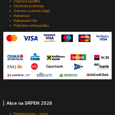
Doprava a platba
Obchodní podmínky
Ochrana osobních údajů
Reklamace
Reklamační řád
Přijímáme online platby
Akce na SRPEN 2026
Dotykové pero - stylus