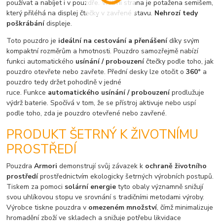
používat a nabíjet i v pouzdře. Vnitřní strana je potažena semišem,
který přiléhá na displej čtečky v zavřené stavu.
Nehrozí tedy
poškrábání
displeje.
Toto pouzdro je
ideální na cestování a přenášení
díky svým
kompaktní rozměrům a hmotnosti. Pouzdro samozřejmě nabízí
funkci automatického
usínání / probouzení
čtečky podle toho, jak
pouzdro otevřete nebo zavřete. Přední desky lze otočit o
360°
a
pouzdro tedy držet pohodlně v jedné
ruce. Funkce
automatického usínání / probouzení
prodlužuje
výdrž baterie. Spočívá v tom, že se přístroj aktivuje nebo uspí
podle toho, zda je pouzdro otevřené nebo zavřené.
PRODUKT ŠETRNÝ K ŽIVOTNÍMU
PROSTŘEDÍ
Pouzdra
Armori
demonstrují svůj závazek k
ochraně životního
prostředí
prostřednictvím ekologicky šetrných výrobních postupů.
Tiskem za pomoci
solární energie
tyto obaly významně snižují
svou uhlíkovou stopu ve srovnání s tradičními metodami výroby.
Výrobce tiskne pouzdra v
omezeném množství
, čímž minimalizuje
hromadění zboží ve skladech a snižuje potřebu likvidace