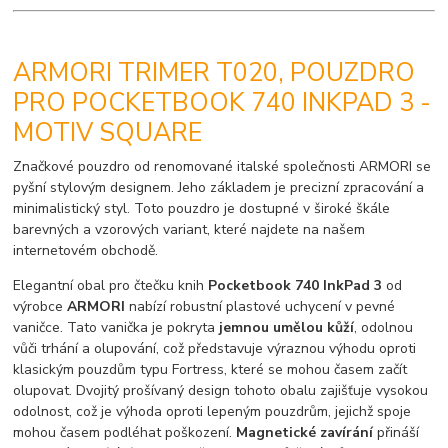
ARMORI TRIMER T020, POUZDRO
PRO POCKETBOOK 740 INKPAD 3 -
MOTIV SQUARE
Značkové pouzdro od renomované italské společnosti ARMORI se
pyšní stylovým designem. Jeho základem je precizní zpracování a
minimalistický styl. Toto pouzdro je dostupné v široké škále
barevných a vzorových variant, které najdete na našem
internetovém obchodě.
Elegantní obal pro čtečku knih
Pocketbook 740 InkPad 3
od
výrobce
ARMORI
nabízí robustní plastové uchycení v pevné
vaničce. Tato vanička je pokryta
jemnou umělou kůží
, odolnou
vůči trhání a olupování, což představuje výraznou výhodu oproti
klasickým pouzdům typu Fortress, které se mohou časem začít
olupovat. Dvojitý prošívaný design tohoto obalu zajišťuje vysokou
odolnost, což je výhoda oproti lepeným pouzdrům, jejichž spoje
mohou časem podléhat poškození.
Magnetické zavírání
přináší