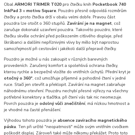
Obal
ARMORI TRIMER T020
pro čtečku knih
Pocketbook 740
InkPad 3
v
motivu Square
. Pouzdro přesně odpovídá rozměrům
čtečky a proto čtečka drží v obalu velmi dobře. Pravou část
pouzdra lze otočit o 360 stupňů.
Zavírání je na magnet
, což
zaručuje dokonalé uzavření pouzdra. Takovéto pouzdro, které
čtečku skvěle ochrání před poškozením citlivého displeje, před
škrábanci a dalšími nepříznivými vlivy by mělo být naprostou
samozřejmostí při cestování i jakékoli další přepravě čtečky.
Pouzdro je možné u nás zakoupit v různých barevných
provedeních. Zaručený komfort a spolehlivá ochrana čtečky,
kterou rychle a bezpečně vložíte do vnitřních úchytů. Přední kryt je
otočný o 360°
, což umožňuje příjemné a pohodlné čtení v jedné
ruce. Stačí jen otevřít a překlopit. Zavírání na magnet zabraňuje
náhodnému otevření. Pouzdru nechybí přesné výřezy na všechny
potřebné konektory a tlačítka, při čtení vás tak nic neomezuje.
Povrch pouzdra je
odolný vůči znečištění
, má nízkou hmotnost a
je vhodné na časté přenášení.
Výhodou tohoto pouzdra je
absence zavíracího magnetického
pásku
. Ten při určité "neopatrnosti" může svým vnitřním cvočkem
poškodit displej. Zároveň také může někomu překážet. Proto toto