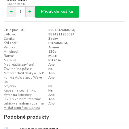
/
ks
330 Kč
bez DPH
Přidat do košíku
Číslo produktu:
005.PB740ARSQ
EAN kód:
8594211256094
Záruka:
3 roky
Kód zboží:
PB740ARSQ
Výrobce:
Armori
Hmotnost:
130g
Barva:
multi
Materiál:
PU kůže
Magnetické zavírání:
Ano
Zavírání na pásek:
Ne
Možnost otočit desky o 360°:
Ano
Funkce Auto sleep / Wake
Ano
up:
Stojánek:
Ne
Kapsa na poznámky:
Ne
Výřez na konektory:
Ano
DVD s knihami zdarma:
Ano
Letáčky s knihami zdarma:
Ano
Hlídat cenu / dostupnost
Podobné produkty