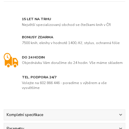
15 LET NA TRHU
Největší specializovaný obchod se čtečkami knih v ČR
BONUSY ZDARMA
7500 knih, eknihy v hodnotě 1400,-Kč, stylus, ochranná fólie
DO 24 HODIN
Objednávku Vám doručíme do 24 hodin. Vše máme skladem
TEL. PODPORA 24/7
Volejte na 602 866 446 - poradíme s výběrem a vše
vysvětlíme
Kompletní specifikace
Parametry