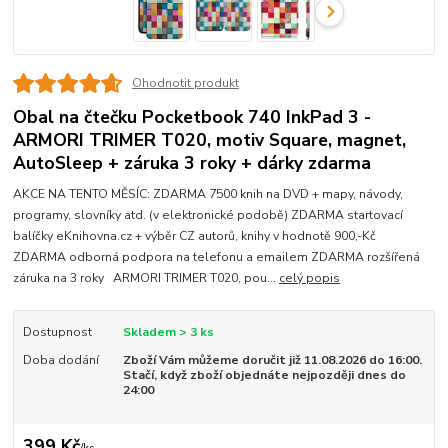
Ohodnotit produkt
Obal na čtečku Pocketbook 740 InkPad 3 -
ARMORI TRIMER T020, motiv Square, magnet,
AutoSleep + záruka 3 roky + dárky zdarma
AKCE NA TENTO MĚSÍC: ZDARMA 7500 knih na DVD + mapy, návody,
programy, slovníky atd. (v elektronické podobě) ZDARMA startovací
balíčky eKnihovna.cz + výběr CZ autorů, knihy v hodnotě 900,-Kč
ZDARMA odborná podpora na telefonu a emailem ZDARMA rozšířená
záruka na 3 roky ARMORI TRIMER T020, pou...
celý popis
Dostupnost
Skladem > 3 ks
Doba dodání
Zboží Vám můžeme doručit již 11.08.2026 do 16:00.
Stačí, když zboží objednáte nejpozději dnes do
24:00
399 Kč