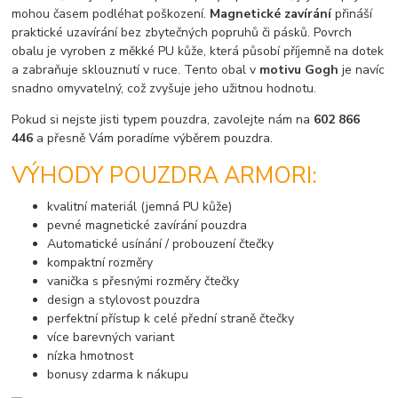
mohou časem podléhat poškození.
Magnetické zavírání
přináší
praktické uzavírání bez zbytečných popruhů či pásků. Povrch
obalu je vyroben z měkké PU kůže, která působí příjemně na dotek
a zabraňuje sklouznutí v ruce. Tento obal v
motivu Gogh
je navíc
snadno omyvatelný, což zvyšuje jeho užitnou hodnotu.
Pokud si nejste jisti typem pouzdra, zavolejte nám na
602 866
446
a přesně Vám poradíme výběrem pouzdra.
VÝHODY POUZDRA ARMORI:
kvalitní materiál (jemná PU kůže)
pevné magnetické zavírání pouzdra
Automatické usínání / probouzení čtečky
kompaktní rozměry
vanička s přesnými rozměry čtečky
design a stylovost pouzdra
perfektní přístup k celé přední straně čtečky
více barevných variant
nízka hmotnost
bonusy zdarma k nákupu