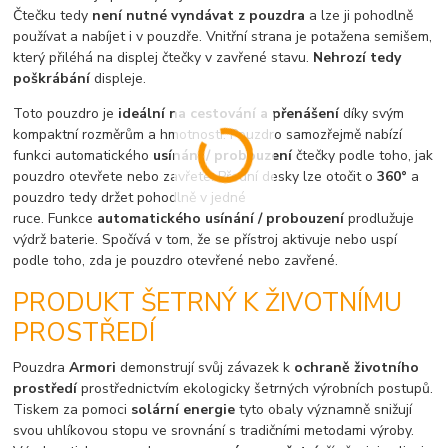
Čtečku tedy
není nutné vyndávat z pouzdra
a lze ji pohodlně
používat a nabíjet i v pouzdře. Vnitřní strana je potažena semišem,
který přiléhá na displej čtečky v zavřené stavu.
Nehrozí tedy
poškrábání
displeje.
Toto pouzdro je
ideální na cestování a přenášení
díky svým
kompaktní rozměrům a hmotnosti. Pouzdro samozřejmě nabízí
funkci automatického
usínání / probouzení
čtečky podle toho, jak
pouzdro otevřete nebo zavřete. Přední desky lze otočit o
360°
a
pouzdro tedy držet pohodlně v jedné
ruce. Funkce
automatického usínání / probouzení
prodlužuje
výdrž baterie. Spočívá v tom, že se přístroj aktivuje nebo uspí
podle toho, zda je pouzdro otevřené nebo zavřené.
PRODUKT ŠETRNÝ K ŽIVOTNÍMU
PROSTŘEDÍ
Pouzdra
Armori
demonstrují svůj závazek k
ochraně životního
prostředí
prostřednictvím ekologicky šetrných výrobních postupů.
Tiskem za pomoci
solární energie
tyto obaly významně snižují
svou uhlíkovou stopu ve srovnání s tradičními metodami výroby.