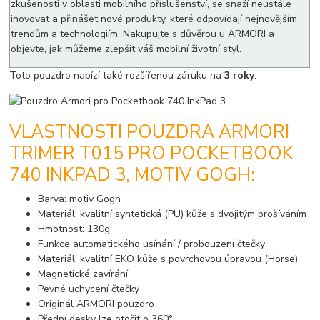
zkušenosti v oblasti mobilního příslušenství, se snaží neustále
inovovat a přinášet nové produkty, které odpovídají nejnovějším
trendům a technologiím. Nakupujte s důvěrou u ARMORI a
objevte, jak můžeme zlepšit váš mobilní životní styl.
Toto pouzdro nabízí také rozšířenou záruku na
3 roky
.
VLASTNOSTI POUZDRA ARMORI
TRIMER T015 PRO POCKETBOOK
740 INKPAD 3, MOTIV GOGH:
Barva: motiv Gogh
Materiál: kvalitní syntetická (PU) kůže s dvojitým prošíváním
Hmotnost: 130g
Funkce automatického usínání / probouzení čtečky
Materiál: kvalitní EKO kůže s povrchovou úpravou (Horse)
Magnetické zavírání
Pevné uchycení čtečky
Originál ARMORI pouzdro
Přední desky lze otočit o 360°