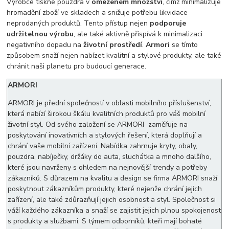
Výrobce tiskne pouzdra v
omezeném množství
, čímž minimalizuje
hromadění zboží ve skladech a snižuje potřebu likvidace
neprodaných produktů. Tento přístup nejen
podporuje
udržitelnou výrobu
, ale také aktivně přispívá k minimalizaci
negativního dopadu na
životní prostředí
.
Armori
se tímto
způsobem snaží nejen nabízet kvalitní a stylové produkty, ale také
chránit naši planetu pro budoucí generace.
ARMORI
ARMORI je přední společností v oblasti mobilního příslušenství,
která nabízí širokou škálu kvalitních produktů pro váš mobilní
životní styl. Od svého založení se ARMORI zaměřuje na
poskytování inovativních a stylových řešení, která doplňují a
chrání vaše mobilní zařízení. Nabídka zahrnuje kryty, obaly,
pouzdra, nabíječky, držáky do auta, sluchátka a mnoho dalšího,
které jsou navrženy s ohledem na nejnovější trendy a potřeby
zákazníků. S důrazem na kvalitu a design se firma ARMORI snaží
poskytnout zákazníkům produkty, které nejenže chrání jejich
zařízení, ale také zdůrazňují jejich osobnost a styl. Společnost si
váží každého zákazníka a snaží se zajistit jejich plnou spokojenost
s produkty a službami. S týmem odborníků, kteří mají bohaté