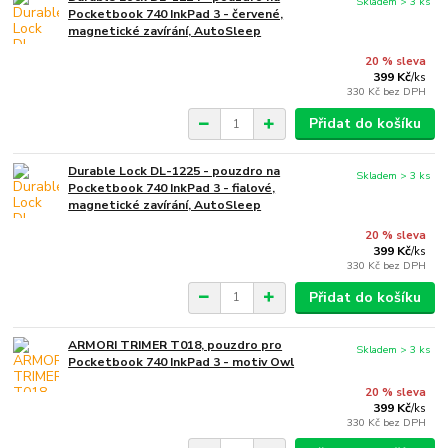
Skladem > 3 ks
Pocketbook 740 InkPad 3 - červené,
magnetické zavírání, AutoSleep
20 % sleva
399 Kč
/
ks
330 Kč
bez DPH
Přidat do košíku
Durable Lock DL-1225 - pouzdro na
Skladem > 3 ks
Pocketbook 740 InkPad 3 - fialové,
magnetické zavírání, AutoSleep
20 % sleva
399 Kč
/
ks
330 Kč
bez DPH
Přidat do košíku
ARMORI TRIMER T018, pouzdro pro
Skladem > 3 ks
Pocketbook 740 InkPad 3 - motiv Owl
20 % sleva
399 Kč
/
ks
330 Kč
bez DPH