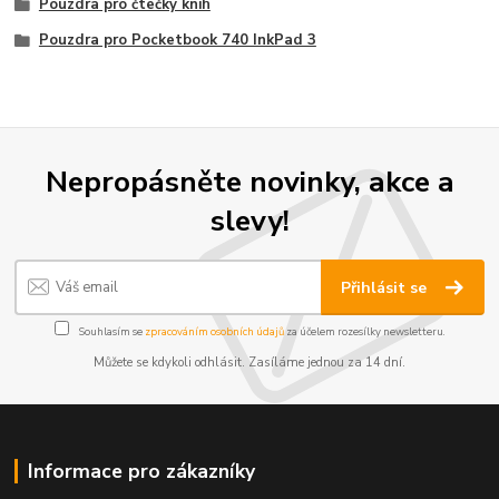
Pouzdra pro čtečky knih
Pouzdra pro Pocketbook 740 InkPad 3
Nepropásněte novinky, akce a
slevy!
Přihlásit se
Souhlasím se
zpracováním osobních údajů
za účelem rozesílky newsletteru.
Můžete se kdykoli odhlásit. Zasíláme jednou za 14 dní.
Informace pro zákazníky