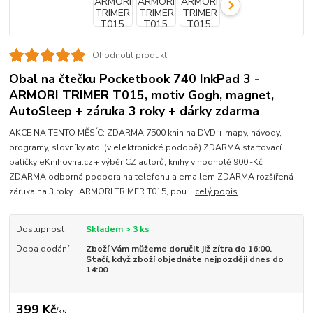
Ohodnotit produkt
Obal na čtečku Pocketbook 740 InkPad 3 -
ARMORI TRIMER T015, motiv Gogh, magnet,
AutoSleep + záruka 3 roky + dárky zdarma
AKCE NA TENTO MĚSÍC: ZDARMA 7500 knih na DVD + mapy, návody,
programy, slovníky atd. (v elektronické podobě) ZDARMA startovací
balíčky eKnihovna.cz + výběr CZ autorů, knihy v hodnotě 900,-Kč
ZDARMA odborná podpora na telefonu a emailem ZDARMA rozšířená
záruka na 3 roky ARMORI TRIMER T015, pou...
celý popis
Dostupnost
Skladem > 3 ks
Doba dodání
Zboží Vám můžeme doručit již zítra do 16:00.
Stačí, když zboží objednáte nejpozději dnes do
14:00
399 Kč
/
ks