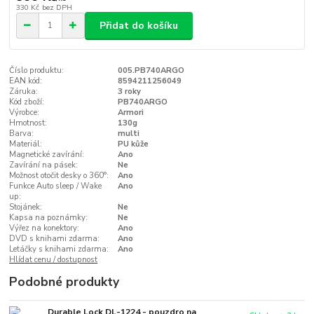
330 Kč
bez DPH
Přidat do košíku
Číslo produktu:
005.PB740ARGO
EAN kód:
8594211256049
Záruka:
3 roky
Kód zboží:
PB740ARGO
Výrobce:
Armori
Hmotnost:
130g
Barva:
multi
Materiál:
PU kůže
Magnetické zavírání:
Ano
Zavírání na pásek:
Ne
Možnost otočit desky o 360°:
Ano
Funkce Auto sleep / Wake
Ano
up:
Stojánek:
Ne
Kapsa na poznámky:
Ne
Výřez na konektory:
Ano
DVD s knihami zdarma:
Ano
Letáčky s knihami zdarma:
Ano
Hlídat cenu / dostupnost
Podobné produkty
Durable Lock DL-1224 - pouzdro na