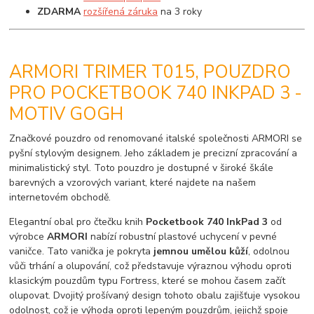
ZDARMA
rozšířená záruka
na 3 roky
ARMORI TRIMER T015, POUZDRO
PRO POCKETBOOK 740 INKPAD 3 -
MOTIV GOGH
Značkové pouzdro od renomované italské společnosti ARMORI se
pyšní stylovým designem. Jeho základem je precizní zpracování a
minimalistický styl. Toto pouzdro je dostupné v široké škále
barevných a vzorových variant, které najdete na našem
internetovém obchodě.
Elegantní obal pro čtečku knih
Pocketbook 740 InkPad 3
od
výrobce
ARMORI
nabízí robustní plastové uchycení v pevné
vaničce. Tato vanička je pokryta
jemnou umělou kůží
, odolnou
vůči trhání a olupování, což představuje výraznou výhodu oproti
klasickým pouzdům typu Fortress, které se mohou časem začít
olupovat. Dvojitý prošívaný design tohoto obalu zajišťuje vysokou
odolnost, což je výhoda oproti lepeným pouzdrům, jejichž spoje