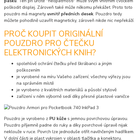
pásku
. Ten při určité "neopatrnosti" může svým vnitřním cvočkem
poškodit displej. Zároveň také může někomu překážet. Proto toto
pouzdro má magnety
uvnitř předních desek
. Pouzdro tedy
můžete pohodlně uzavřít magneticky, zároveň nikde nic nepřekáží.
PROČ KOUPIT ORIGINÁLNÍ
POUZDRO PRO ČTEČKU
ELEKTRONICKÝCH KNIH?
spolehlivě ochrání čtečku před škrábanci a jiným
poškozením
je vyrobené na míru Vašeho zařízení, všechny výřezy jsou
na správném místě
je vyrobeno z kvalitních materiálů a působí stylově
zařízení v něm výborně sedí díky přesné plastové vaničce
Pouzdro je vyrobeno z
PU kůže
s jemnou povrchovou úpravou.
Pouzdro příjemně padne do ruky a díky povrchové úpravě nijak
neklouže v ruce. Povrch lze jednoduše otřít navlhčeným hadříkem.
V dolní části je plast vykrojen v oblasti tlačítka a konektoru.