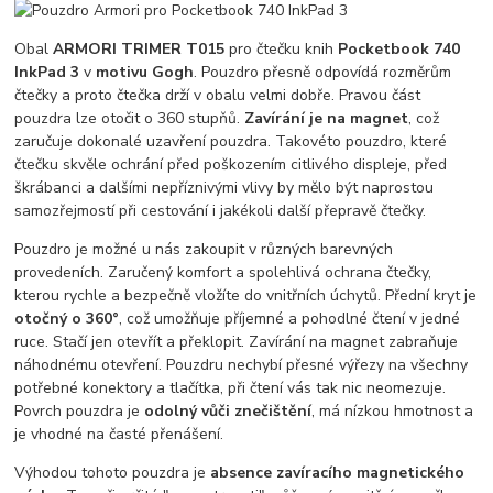
Obal
ARMORI TRIMER T015
pro čtečku knih
Pocketbook 740
InkPad 3
v
motivu Gogh
. Pouzdro přesně odpovídá rozměrům
čtečky a proto čtečka drží v obalu velmi dobře. Pravou část
pouzdra lze otočit o 360 stupňů.
Zavírání je na magnet
, což
zaručuje dokonalé uzavření pouzdra. Takovéto pouzdro, které
čtečku skvěle ochrání před poškozením citlivého displeje, před
škrábanci a dalšími nepříznivými vlivy by mělo být naprostou
samozřejmostí při cestování i jakékoli další přepravě čtečky.
Pouzdro je možné u nás zakoupit v různých barevných
provedeních. Zaručený komfort a spolehlivá ochrana čtečky,
kterou rychle a bezpečně vložíte do vnitřních úchytů. Přední kryt je
otočný o 360°
, což umožňuje příjemné a pohodlné čtení v jedné
ruce. Stačí jen otevřít a překlopit. Zavírání na magnet zabraňuje
náhodnému otevření. Pouzdru nechybí přesné výřezy na všechny
potřebné konektory a tlačítka, při čtení vás tak nic neomezuje.
Povrch pouzdra je
odolný vůči znečištění
, má nízkou hmotnost a
je vhodné na časté přenášení.
Výhodou tohoto pouzdra je
absence zavíracího magnetického